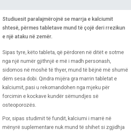
Studiuesit paralajmërojnë se marrja e kalciumit
shtesë, përmes tabletave mund të çojë deri rrezikun
e një ataku në zemër.
Sipas tyre, këto tableta, që përdoren në ditët e sotme
nga një numër gjithnjë e më i madh personash,
sidomos në moshë të thyer, mund të bëjnë më shumë
dëm sesa dobi. Qindra mijëra gra marrin tabletat e
kalciumit, pasi u rekomandohen nga mjeku për
forcimin e kockave kundër sëmundjes së
osteoporozës.
Por, sipas studimit të fundit, kalciumi i marrë në
mënyrë suplementare nuk mund të shihet si zgjidhja