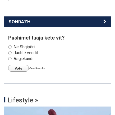
SONDAZH
Pushimet tuaja këtë vit?
Në Shqipëri
Jashtë vendit
Asgjëkundi
Vote
View Results
Lifestyle »