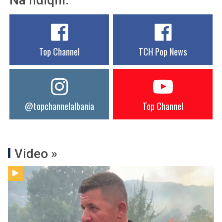
Na ndiqni:
Top Channel
TCH Pop News
@topchannelalbania
Top Channel
Video »