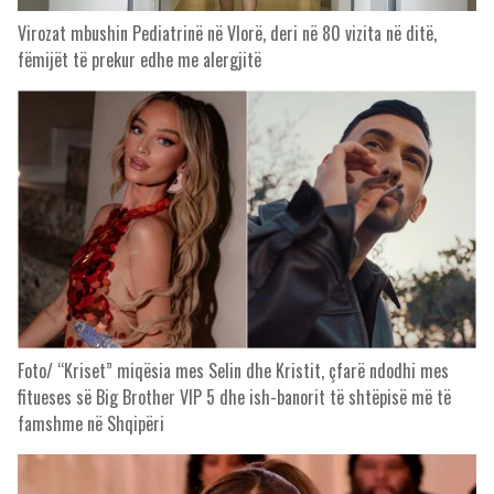
Virozat mbushin Pediatrinë në Vlorë, deri në 80 vizita në ditë,
fëmijët të prekur edhe me alergjitë
Foto/ “Kriset” miqësia mes Selin dhe Kristit, çfarë ndodhi mes
fitueses së Big Brother VIP 5 dhe ish-banorit të shtëpisë më të
famshme në Shqipëri