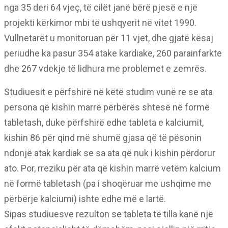
nga 35 deri 64 vjeç, të cilët janë bërë pjesë e një
projekti kërkimor mbi të ushqyerit në vitet 1990.
Vullnetarët u monitoruan për 11 vjet, dhe gjatë kësaj
periudhe ka pasur 354 atake kardiake, 260 parainfarkte
dhe 267 vdekje të lidhura me problemet e zemrës.
Studiuesit e përfshirë në këtë studim vunë re se ata
persona që kishin marrë përbërës shtesë në formë
tabletash, duke përfshirë edhe tableta e kalciumit,
kishin 86 për qind më shumë gjasa që të pësonin
ndonjë atak kardiak se sa ata që nuk i kishin përdorur
ato. Por, rreziku për ata që kishin marrë vetëm kalcium
në formë tabletash (pa i shoqëruar me ushqime me
përbërje kalciumi) ishte edhe më e lartë.
Sipas studiuesve rezulton se tableta të tilla kanë një