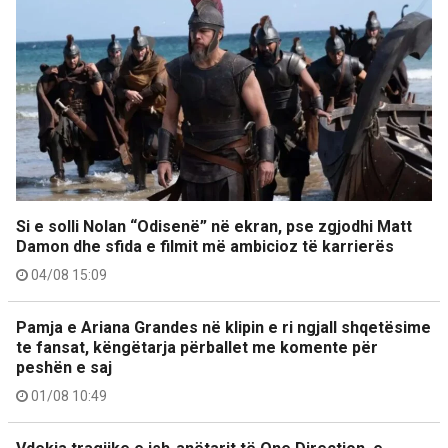
Si e solli Nolan “Odisenë” në ekran, pse zgjodhi Matt
Damon dhe sfida e filmit më ambicioz të karrierës
04/08 15:09
Pamja e Ariana Grandes në klipin e ri ngjall shqetësime
te fansat, këngëtarja përballet me komente për
peshën e saj
01/08 10:49