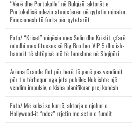
“Verë dhe Portokalle” në Bulqizë, aktorët e
Portokallisë ndezin atmosferën në qytetin minator.
Emocionesh të forta për qytetarët
Foto/ “Kriset” miqësia mes Selin dhe Kristit, çfarë
ndodhi mes fitueses së Big Brother VIP 5 dhe ish-
banorit të shtëpisë më të famshme në Shqipëri
Ariana Grande flet për herë të parë pas vendimit
për t’u tërhequr nga jeta publike: Nuk ishte një
vendim impulsiv, e kisha planifikuar prej kohësh
Foto/ Më seksi se kurrë, aktorja e njohur e
Hollywood-it “ndez” rrjetin me setin e fundit