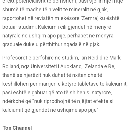
efekt potencialisht të dëmshëm, pasi sjellin një rritje
shumë të madhe të nivelit të mineralit në gjak,
raportohet në revistën mjekësore ‘Zemra’, ku është
botuar studimi. Kalcium i cili gjendet në mënyrë
natyrale në ushqim apo pije, përhapet në mënyra
graduale duke u përthithur ngadalë në gjak.
Profesorët e përfshirë në studim, Ian Reid dhe Mark
Bolland, nga Universiteti i Auckland, Zelanda e Re,
thanë se njerëzit nuk duhet të nxiten dhe të
këshillohen për marrjen e këtyre tabletave të kalciumit,
pasi është e gabuar që ato të shihen si natyrore,
ndërkohë që “nuk riprodhojnë të njëjtat efekte si
kalciumit që gjendet në ushqime apo pije”.
Top Channel