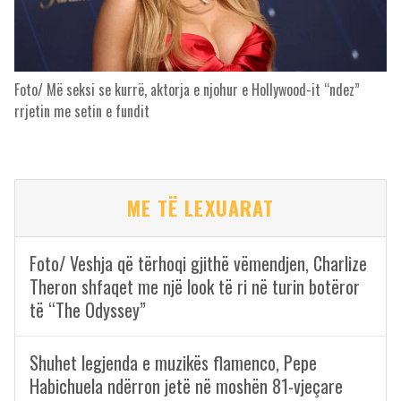
Foto/ Më seksi se kurrë, aktorja e njohur e Hollywood-it “ndez”
rrjetin me setin e fundit
ME TË LEXUARAT
Foto/ Veshja që tërhoqi gjithë vëmendjen, Charlize
Theron shfaqet me një look të ri në turin botëror
të “The Odyssey”
Shuhet legjenda e muzikës flamenco, Pepe
Habichuela ndërron jetë në moshën 81-vjeçare