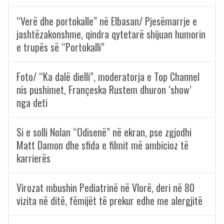
“Verë dhe portokalle” në Elbasan/ Pjesëmarrje e
jashtëzakonshme, qindra qytetarë shijuan humorin
e trupës së “Portokalli”
Foto/ “Ka dalë dielli”, moderatorja e Top Channel
nis pushimet, Françeska Rustem dhuron ‘show’
nga deti
Si e solli Nolan “Odisenë” në ekran, pse zgjodhi
Matt Damon dhe sfida e filmit më ambicioz të
karrierës
Virozat mbushin Pediatrinë në Vlorë, deri në 80
vizita në ditë, fëmijët të prekur edhe me alergjitë