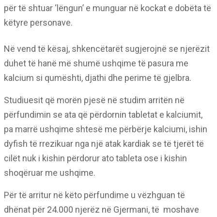
për të shtuar ‘lëngun’ e munguar në kockat e dobëta të
këtyre personave.
Në vend të kësaj, shkencëtarët sugjerojnë se njerëzit
duhet të hanë më shumë ushqime të pasura me
kalcium si qumështi, djathi dhe perime të gjelbra.
Studiuesit që morën pjesë në studim arritën në
përfundimin se ata që përdornin tabletat e kalciumit,
pa marrë ushqime shtesë me përbërje kalciumi, ishin
dyfish të rrezikuar nga një atak kardiak se të tjerët të
cilët nuk i kishin përdorur ato tableta ose i kishin
shoqëruar me ushqime.
Për të arritur në këto përfundime u vëzhguan të
dhënat për 24.000 njerëz në Gjermani, të moshave