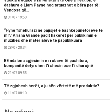
Vdekja tragjike e ish-anëtarit të One Direction, e
dashura e Liam Payne heq tatuazhet e bëra për të:
Vendosa që…
31/07 19:50
“Hynë fshehurazi në pajisjet e bashkëpunëtorëve të
mi”/ Ariana Grande padit hakerët për publikimin e
muzikës dhe materialeve të papublikuara
28/07 20:34
BE ndalon asgjësimin e rrobave të pashitura,
kompanitë detyrohen t’i shesin ose t’i dhurojnë
21/07 09:55
Të zgjohesh herët, a ju bën vërtetë më produktiv?
11/07 08:10