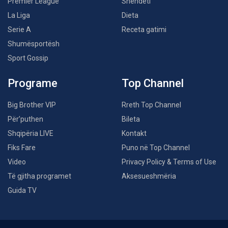
Premier League
Shëndeti
La Liga
Dieta
Serie A
Receta gatimi
Shumësportësh
Sport Gossip
Programe
Top Channel
Big Brother VIP
Rreth Top Channel
Për’puthen
Bileta
Shqipëria LIVE
Kontakt
Fiks Fare
Puno në Top Channel
Video
Privacy Policy & Terms of Use
Të gjitha programet
Aksesueshmëria
Guida TV