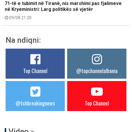
71-të e tubimit në Tiranë, nis marshimi pas fjalimeve
në Kryeministri: Larg politikës së vjetër
09/08 21:20
Na ndiqni:
Top Channel
@topchannelalbania
@tchbreakingnews
Top Channel
Video »