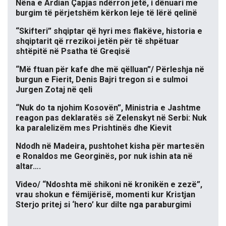
Nëna e Ardian Çapjas ndërron jetë, i dënuari me
burgim të përjetshëm kërkon leje të lërë qelinë
“Skifteri” shqiptar që hyri mes flakëve, historia e
shqiptarit që rrezikoi jetën për të shpëtuar
shtëpitë në Psatha të Greqisë
“Më ftuan për kafe dhe më qëlluan”/ Përleshja në
burgun e Fierit, Denis Bajri tregon si e sulmoi
Jurgen Zotaj në qeli
“Nuk do ta njohim Kosovën”, Ministria e Jashtme
reagon pas deklaratës së Zelenskyt në Serbi: Nuk
ka paralelizëm mes Prishtinës dhe Kievit
Ndodh në Madeira, pushtohet kisha për martesën
e Ronaldos me Georginës, por nuk ishin ata në
altar….
Video/ “Ndoshta më shikoni në kronikën e zezë”,
vrau shokun e fëmijërisë, momenti kur Kristjan
Sterjo pritej si ‘hero’ kur dilte nga paraburgimi