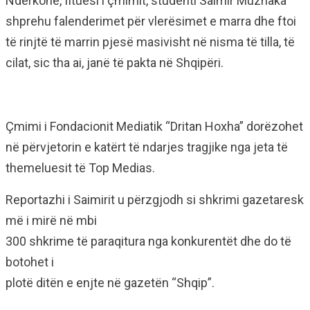
Ndërkohë, fituesi i çmimit, studenti Saimir Muzhaka
shprehu falenderimet për vlerësimet e marra dhe ftoi
të rinjtë të marrin pjesë masivisht në nisma të tilla, të
cilat, sic tha ai, janë të pakta në Shqipëri.
Çmimi i Fondacionit Mediatik “Dritan Hoxha” dorëzohet
në përvjetorin e katërt të ndarjes tragjike nga jeta të
themeluesit të Top Medias.
Reportazhi i Saimirit u përzgjodh si shkrimi gazetaresk
më i mirë në mbi
300 shkrime të paraqitura nga konkurentët dhe do të
botohet i
plotë ditën e enjte në gazetën “Shqip”.