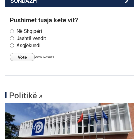
SONDAZH
Pushimet tuaja këtë vit?
Në Shqipëri
Jashtë vendit
Asgjëkundi
Vote
View Results
Politikë »