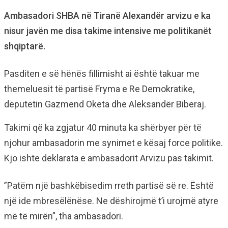
Ambasadori SHBA në Tiranë Alexandër arvizu e ka
nisur javën me disa takime intensive me politikanët
shqiptarë.
Pasditen e së hënës fillimisht ai është takuar me
themeluesit të partisë Fryma e Re Demokratike,
deputetin Gazmend Oketa dhe Aleksandër Biberaj.
Takimi që ka zgjatur 40 minuta ka shërbyer për të
njohur ambasadorin me synimet e kësaj force politike.
Kjo ishte deklarata e ambasadorit Arvizu pas takimit.
”Patëm një bashkëbisedim rreth partisë së re. Është
një ide mbresëlënëse. Ne dëshirojmë t’i urojmë atyre
më të mirën”, tha ambasadori.