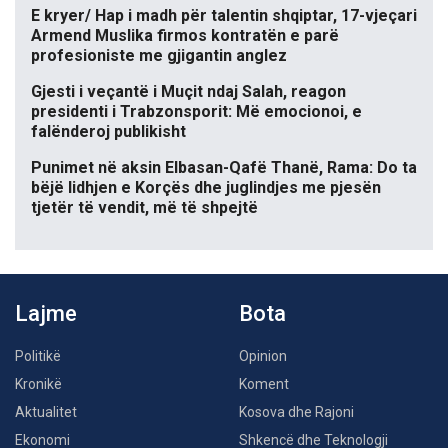
E kryer/ Hap i madh për talentin shqiptar, 17-vjeçari
Armend Muslika firmos kontratën e parë
profesioniste me gjigantin anglez
Gjesti i veçantë i Muçit ndaj Salah, reagon
presidenti i Trabzonsporit: Më emocionoi, e
falënderoj publikisht
Punimet në aksin Elbasan-Qafë Thanë, Rama: Do ta
bëjë lidhjen e Korçës dhe juglindjes me pjesën
tjetër të vendit, më të shpejtë
Lajme
Bota
Politikë
Opinion
Kronikë
Koment
Aktualitet
Kosova dhe Rajoni
Ekonomi
Shkencë dhe Teknologji