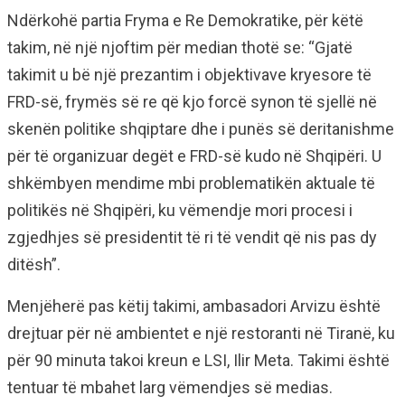
Ndërkohë partia Fryma e Re Demokratike, për këtë
takim, në një njoftim për median thotë se: “Gjatë
takimit u bë një prezantim i objektivave kryesore të
FRD-së, frymës së re që kjo forcë synon të sjellë në
skenën politike shqiptare dhe i punës së deritanishme
për të organizuar degët e FRD-së kudo në Shqipëri. U
shkëmbyen mendime mbi problematikën aktuale të
politikës në Shqipëri, ku vëmendje mori procesi i
zgjedhjes së presidentit të ri të vendit që nis pas dy
ditësh”.
Menjëherë pas këtij takimi, ambasadori Arvizu është
drejtuar për në ambientet e një restoranti në Tiranë, ku
për 90 minuta takoi kreun e LSI, Ilir Meta. Takimi është
tentuar të mbahet larg vëmendjes së medias.