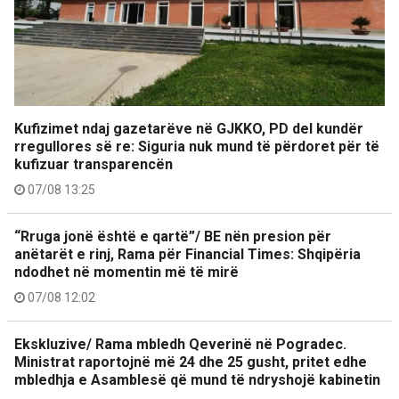
Kufizimet ndaj gazetarëve në GJKKO, PD del kundër
rregullores së re: Siguria nuk mund të përdoret për të
kufizuar transparencën
07/08 13:25
“Rruga jonë është e qartë”/ BE nën presion për
anëtarët e rinj, Rama për Financial Times: Shqipëria
ndodhet në momentin më të mirë
07/08 12:02
Ekskluzive/ Rama mbledh Qeverinë në Pogradec.
Ministrat raportojnë më 24 dhe 25 gusht, pritet edhe
mbledhja e Asamblesë që mund të ndryshojë kabinetin