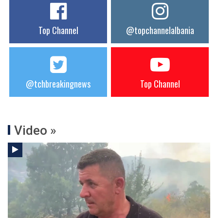
Top Channel
@topchannelalbania
@tchbreakingnews
Top Channel
Video »