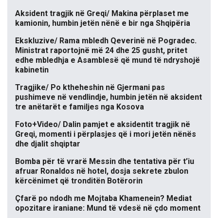
Aksident tragjik në Greqi/ Makina përplaset me
kamionin, humbin jetën nënë e bir nga Shqipëria
Ekskluzive/ Rama mbledh Qeverinë në Pogradec.
Ministrat raportojnë më 24 dhe 25 gusht, pritet
edhe mbledhja e Asamblesë që mund të ndryshojë
kabinetin
Tragjike/ Po ktheheshin në Gjermani pas
pushimeve në vendlindje, humbin jetën në aksident
tre anëtarët e familjes nga Kosova
Foto+Video/ Dalin pamjet e aksidentit tragjik në
Greqi, momenti i përplasjes që i mori jetën nënës
dhe djalit shqiptar
Bomba për të vrarë Messin dhe tentativa për t’iu
afruar Ronaldos në hotel, dosja sekrete zbulon
kërcënimet që tronditën Botërorin
Çfarë po ndodh me Mojtaba Khamenein? Mediat
opozitare iraniane: Mund të vdesë në çdo moment