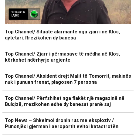
Top Channel/ Situatë alarmante nga zjarri në Klos,
qytetari: Rrezikohen dy banesa
Top Channel/ Zjarr i përmasave të mëdha në Klos,
kërkohet ndërhyrje urgjente
Top Channel/ Aksident drejt Malit të Tomorrit, makinës
nuk i punuan frenat, plagosen 7 persona
Top Channel/ Përfshihet nga flakët një magazinë në
Bulqizë, rrezikohen edhe dy banesat pranë saj
Top News – Shkelmoi dronin rus me eksploziv /
Punonjësi gjerman i aeroportit evitoi katastrofën