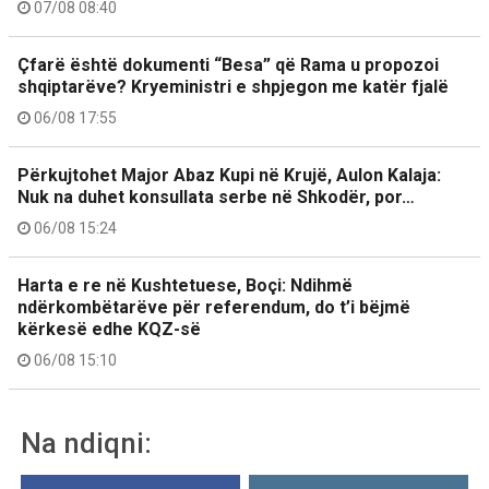
07/08 08:40
Çfarë është dokumenti “Besa” që Rama u propozoi
shqiptarëve? Kryeministri e shpjegon me katër fjalë
06/08 17:55
Përkujtohet Major Abaz Kupi në Krujë, Aulon Kalaja:
Nuk na duhet konsullata serbe në Shkodër, por…
06/08 15:24
Harta e re në Kushtetuese, Boçi: Ndihmë
ndërkombëtarëve për referendum, do t’i bëjmë
kërkesë edhe KQZ-së
06/08 15:10
Na ndiqni: