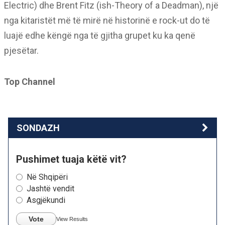
Electric) dhe Brent Fitz (ish-Theory of a Deadman), një
nga kitaristët më të mirë në historinë e rock-ut do të
luajë edhe këngë nga të gjitha grupet ku ka qenë
pjesëtar.
Top Channel
SONDAZH
Pushimet tuaja këtë vit?
Në Shqipëri
Jashtë vendit
Asgjëkundi
Vote
View Results