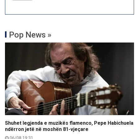
Pop News »
Shuhet legjenda e muzikës flamenco, Pepe Habichuela
ndërron jetë në moshën 81-vjeçare
06/08 19:31