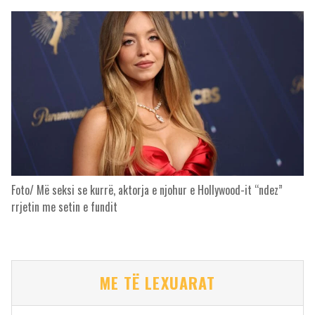
Foto/ Më seksi se kurrë, aktorja e njohur e Hollywood-it “ndez”
rrjetin me setin e fundit
ME TË LEXUARAT