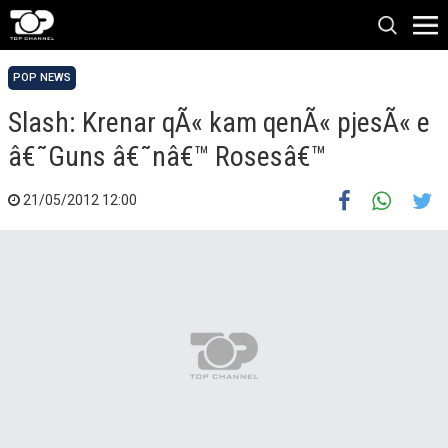
POP NEWS
Slash: Krenar qÃ« kam qenÃ« pjesÃ« e
â€˜Guns â€˜nâ€™ Rosesâ€™
21/05/2012 12:00