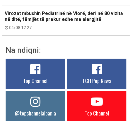
Virozat mbushin Pediatrinë në Vlorë, deri në 80 vizita
në ditë, fëmijët të prekur edhe me alergjitë
04/08 12:27
Na ndiqni:
Top Channel
TCH Pop News
@topchannelalbania
Top Channel