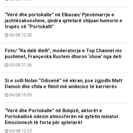
“Verë dhe portokalle” në Elbasan/ Pjesëmarrje e
jashtëzakonshme, qindra qytetarë shijuan humorin e
trupës së “Portokalli”
06/08 12:30
Foto/ “Ka dalë dielli”, moderatorja e Top Channel nis
pushimet, Françeska Rustem dhuron ‘show’ nga deti
05/08 21:56
Si e solli Nolan “Odisenë” në ekran, pse zgjodhi Matt
Damon dhe sfida e filmit më ambicioz të karrierës
04/08 15:09
“Verë dhe Portokalle” në Bulqizë, aktorët e
Portokallisë ndezin atmosferën në qytetin minator.
Emocionesh të forta për qytetarët
04/08 12:53