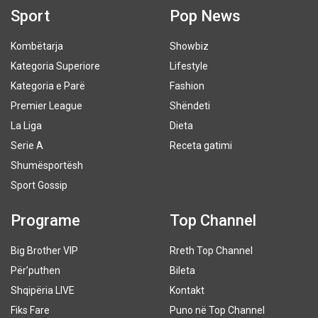
Sport
Pop News
Kombëtarja
Showbiz
Kategoria Superiore
Lifestyle
Kategoria e Parë
Fashion
Premier League
Shëndeti
La Liga
Dieta
Serie A
Receta gatimi
Shumësportësh
Sport Gossip
Programe
Top Channel
Big Brother VIP
Rreth Top Channel
Për’puthen
Bileta
Shqipëria LIVE
Kontakt
Fiks Fare
Puno në Top Channel