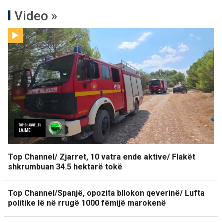
Video »
Top Channel/ Zjarret, 10 vatra ende aktive/ Flakët
shkrumbuan 34.5 hektarë tokë
Top Channel/Spanjë, opozita bllokon qeverinë/ Lufta
politike lë në rrugë 1000 fëmijë marokenë