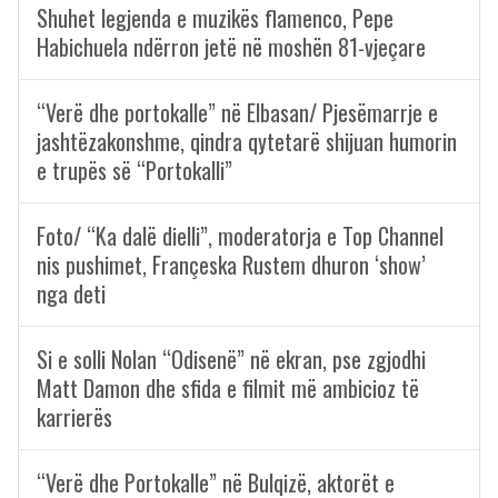
Shuhet legjenda e muzikës flamenco, Pepe
Habichuela ndërron jetë në moshën 81-vjeçare
“Verë dhe portokalle” në Elbasan/ Pjesëmarrje e
jashtëzakonshme, qindra qytetarë shijuan humorin
e trupës së “Portokalli”
Foto/ “Ka dalë dielli”, moderatorja e Top Channel
nis pushimet, Françeska Rustem dhuron ‘show’
nga deti
Si e solli Nolan “Odisenë” në ekran, pse zgjodhi
Matt Damon dhe sfida e filmit më ambicioz të
karrierës
“Verë dhe Portokalle” në Bulqizë, aktorët e