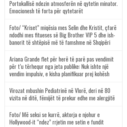
Portokallisë ndezin atmosferën në qytetin minator.
Emocionesh të forta për qytetarët
Foto/ “Kriset” miqësia mes Selin dhe Kristit, çfarë
ndodhi mes fitueses së Big Brother VIP 5 dhe ish-
banorit të shtëpisë më të famshme në Shqipëri
Ariana Grande flet për herë të parë pas vendimit
për t’u tërhequr nga jeta publike: Nuk ishte një
vendim impulsiv, e kisha planifikuar prej kohësh
Virozat mbushin Pediatrinë në Vlorë, deri në 80
vizita në ditë, fëmijët të prekur edhe me alergjitë
Foto/ Më seksi se kurrë, aktorja e njohur e
Hollywood-it “ndez” rrjetin me setin e fundit