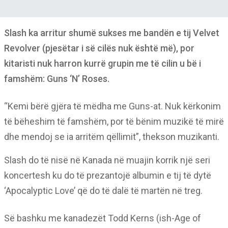
Slash ka arritur shumë sukses me bandën e tij Velvet
Revolver (pjesëtar i së cilës nuk është më), por
kitaristi nuk harron kurrë grupin me të cilin u bë i
famshëm: Guns ‘N’ Roses.
“Kemi bërë gjëra të mëdha me Guns-at. Nuk kërkonim
të bëheshim të famshëm, por të bënim muzikë të mirë
dhe mendoj se ia arritëm qëllimit”, thekson muzikanti.
Slash do të nisë në Kanada në muajin korrik një seri
koncertesh ku do të prezantojë albumin e tij të dytë
‘Apocalyptic Love’ që do të dalë të martën në treg.
Së bashku me kanadezët Todd Kerns (ish-Age of