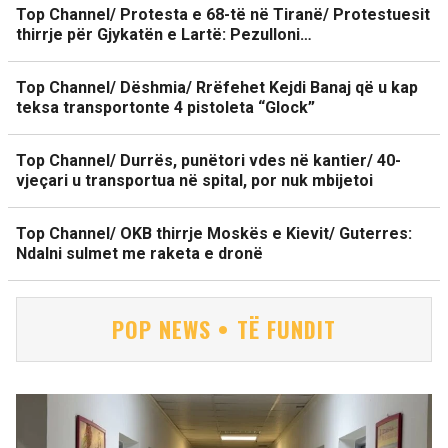
Top Channel/ Protesta e 68-të në Tiranë/ Protestuesit
thirrje për Gjykatën e Lartë: Pezulloni…
Top Channel/ Dëshmia/ Rrëfehet Kejdi Banaj që u kap
teksa transportonte 4 pistoleta “Glock”
Top Channel/ Durrës, punëtori vdes në kantier/ 40-
vjeçari u transportua në spital, por nuk mbijetoi
Top Channel/ OKB thirrje Moskës e Kievit/ Guterres:
Ndalni sulmet me raketa e dronë
POP NEWS • TË FUNDIT