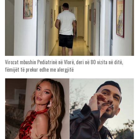
Virozat mbushin Pediatrinë në Vlorë, deri në 80 vizita në ditë,
fëmijët të prekur edhe me alergjitë