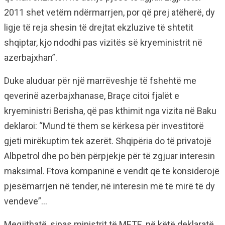
2011 shet vetëm ndërmarrjen, por që prej atëherë, dy
ligje të reja shesin të drejtat ekzluzive të shtetit
shqiptar, kjo ndodhi pas vizitës së kryeministrit në
azerbajxhan”.
Duke aluduar për një marrëveshje të fshehtë me
qeverinë azerbajxhanase, Braçe citoi fjalët e
kryeministri Berisha, që pas kthimit nga vizita në Baku
deklaroi: “Mund të them se kërkesa për investitorë
gjeti mirëkuptim tek azerët. Shqipëria do të privatojë
Albpetrol dhe po bën përpjekje për të zgjuar interesin
maksimal. Ftova kompaninë e vendit që të konsiderojë
pjesëmarrjen në tender, në interesin më të mirë të dy
vendeve”…
Megjithatë, sipas ministrit të METE, në këtë deklaratë