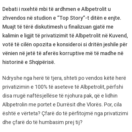
Debati i nxehtë mbi të ardhmen e Albpetrolit u
zhvendos në studion e “Top Story”-t ditën e enjte.
Muajt të tërë diskutimesh u finalizuan gjatë me
kalimin e ligjit të privatizimit të Albpetrolit në Kuvend,
votë të cilën opozita e konsideroi si dritën jeshile për
vënien në jetë të aferës korruptive më të madhe në
historinë e Shqipërisë.
Ndryshe nga herë të tjera, shteti po vendos këtë herë
privatizimin e 100% të aseteve të Albpetrolit, përfshi
disa rrugë naftësjellëse të njohura pak, që e lidhin
Albpetrolin me portet e Durrësit dhe Vlorës. Por, cila
është e vërteta? Çfarë do të përfitojmë nga privatizimi
dhe çfarë do të humbasim prej tij?