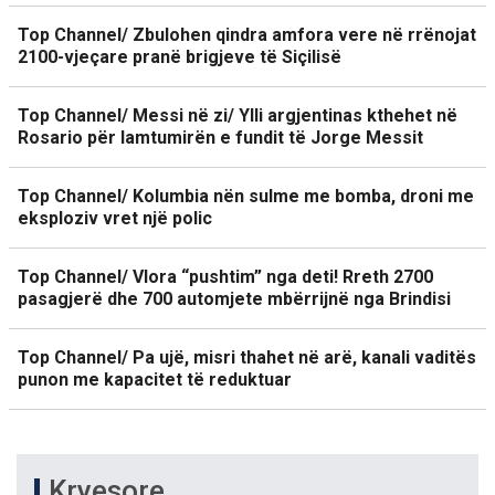
Top Channel/ Zbulohen qindra amfora vere në rrënojat
2100-vjeçare pranë brigjeve të Siçilisë
Top Channel/ Messi në zi/ Ylli argjentinas kthehet në
Rosario për lamtumirën e fundit të Jorge Messit
Top Channel/ Kolumbia nën sulme me bomba, droni me
eksploziv vret një polic
Top Channel/ Vlora “pushtim” nga deti! Rreth 2700
pasagjerë dhe 700 automjete mbërrijnë nga Brindisi
Top Channel/ Pa ujë, misri thahet në arë, kanali vaditës
punon me kapacitet të reduktuar
Kryesore