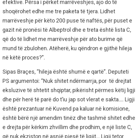
efektive. Përsa i përket marrëveshjes, ajo do të
shoqërohet edhe me tre paketa të tjera. Lidhet
marrëveshje për këto 200 puse të naftës, për puset e
gazit në pronësi të Albeptrol dhe e treta është lista C,
që do të lidhet me marrëveshje për ato burime që
mund të zbulohen. Atëherë, ku qëndron e gjithë hileja
në këtë proces?”.
Sipas Braçes, “hileja është shumë e qartë”. Deputeti
PS argumentoi: “Nuk shitet ndërmarrja, por të drejtat
eksluzive të shtetit shqiptar, pikërisht përmes këtij ligji
dhe për herë të parë do t’iu jap sot vlerat e sakta…. Ligji
është prezantuar në Kuvend pa kaluar në komisione,
është bërë një amendim tinëz dhe tashmë shitet edhe
e drejta për kërkim zhvillim dhe prodhim, e një liste C,
që nuk ekziston në asnjë pjesë të ligjit… Ligji tetor