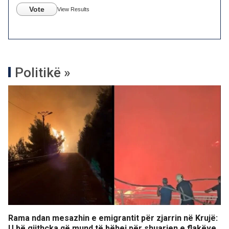
Vote
View Results
Politikë »
Rama ndan mesazhin e emigrantit për zjarrin në Krujë:
U bë gjithçka që mund të bëhej për shuarjen e flakëve