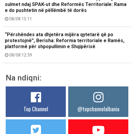
sulmet ndaj SPAK-ut dhe Reformës Territoriale: Rama
e do pushtetin në pëllëmbë të dorës
08/08 15:11
“Përshëndes ata dhjetëra mijëra qytetarë që po
protestojnë”, Berisha: Reforma territoriale e Ramës,
platformë për shpopullimin e Shqipërisë
08/08 12:39
Na ndiqni:
Top Channel
@topchannelalbania