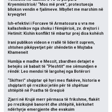
Kryeministrisë/ “Mos më prek”, protestuesja
bllokon vendin e fjalimeve. Mbyllet me marshim në
kryeqytet
Ish-efektivi i Forcave të Armatosura u vra me
kallashnikov nga shoku i fëmijërisë, zv. drejtori i
Hetimit: Kishin konflikt të mbartur prej disa kohësh
Irani publikon videon e rrallë të liderit suprem,
shtohen pikëpyetjet për shëndetin e Mojtaba
Khameneit
Humbja e madhe e Messit, zbardhen detajet e
betejës së babait të “Pleshtit” me sëmundjen e
rëndë: Leo mendoi të largohej nga Botërori
“Skifteri” shqiptar që hyri mes flakëve, historia e
shqiptarit që rrezikoi jetën për të shpëtuar
shtëpitë në Psatha të Greqisë
Zjarri në Krujë merr përmasa të frikshme, flakët
po rrezikojnë banorët dhe shtëpitë, kërkohet
ndërhyrje emergjente dhe evakuim