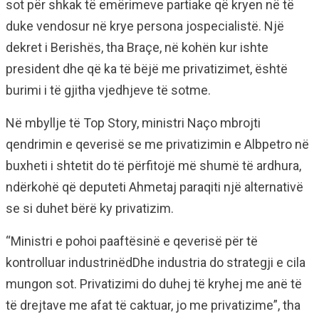
sot për shkak të emërimeve partiake që kryen në të
duke vendosur në krye persona jospecialistë. Një
dekret i Berishës, tha Braçe, në kohën kur ishte
president dhe që ka të bëjë me privatizimet, është
burimi i të gjitha vjedhjeve të sotme.
Në mbyllje të Top Story, ministri Naço mbrojti
qendrimin e qeverisë se me privatizimin e Albpetro në
buxheti i shtetit do të përfitojë më shumë të ardhura,
ndërkohë që deputeti Ahmetaj paraqiti një alternativë
se si duhet bërë ky privatizim.
“Ministri e pohoi paaftësinë e qeverisë për të
kontrolluar industrinëdDhe industria do strategji e cila
mungon sot. Privatizimi do duhej të kryhej me anë të
të drejtave me afat të caktuar, jo me privatizime”, tha