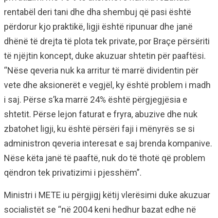
rentabël deri tani dhe dha shembuj që pasi është
përdorur kjo praktikë, ligji është ripunuar dhe janë
dhënë të drejta të plota tek private, por Braçe përsëriti
të njëjtin koncept, duke akuzuar shtetin për paaftësi.
“Nëse qeveria nuk ka arritur të marrë dividentin për
vete dhe aksionerët e vegjël, ky është problem i madh
i saj. Përse s’ka marrë 24% është përgjegjësia e
shtetit. Përse lejon faturat e fryra, abuzive dhe nuk
zbatohet ligji, ku është përsëri faji i mënyrës se si
administron qeveria interesat e saj brenda kompanive.
Nëse këta janë të paaftë, nuk do të thotë që problem
qëndron tek privatizimi i pjesshëm”.
Ministri i METE iu përgjigj këtij vlerësimi duke akuzuar
socialistët se “në 2004 keni hedhur bazat edhe në