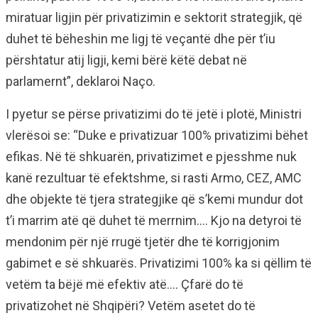
miratuar ligjin për privatizimin e sektorit strategjik, që
duhet të bëheshin me ligj të veçantë dhe për t’iu
përshtatur atij ligji, kemi bërë këtë debat në
parlamernt”, deklaroi Naço.
I pyetur se përse privatizimi do të jetë i plotë, Ministri
vlerësoi se: “Duke e privatizuar 100% privatizimi bëhet
efikas. Në të shkuarën, privatizimet e pjesshme nuk
kanë rezultuar të efektshme, si rasti Armo, CEZ, AMC
dhe objekte të tjera strategjike që s’kemi mundur dot
t’i marrim atë që duhet të merrnim…. Kjo na detyroi të
mendonim për një rrugë tjetër dhe të korrigjonim
gabimet e së shkuarës. Privatizimi 100% ka si qëllim të
vetëm ta bëjë më efektiv atë…. Çfarë do të
privatizohet në Shqipëri? Vetëm asetet do të