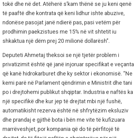
tokë dhe në det. Atëherë s’kam thënë se ju keni qenë
të paaftë dhe kontrata që keni lidhur ishte abuzive,
ndonëse pasojat janë ndierë pas, pasi vetëm për
prodhimin paekzistues me 15% në vit shtetit iu
shkaktua një dëm prej 20 milionë dollarësh”.
Deputeti Ahmetaj theksoi se një tjetër problem i
privatizimit është që janë injoruar specifikat e veçanta
që kanë hidrokarburet dhe ky sektor i ekonomisë. “Ne
kemi parë në Parlament qëndrimin e Ministrit dhe tani
po i drejtohemi publikut shqiptar. Industria e naftës ka
një specifikë dhe kur jep të drejtat mbi një fushë,
automatikisht rezerva është në shfrytëzim eksluziv
dhe prandaj e gjithë bota i bën me vite të kufizuara
marrëveshjet, por kompania që do të përfitojë të