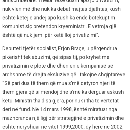
antikombëtare. Thelbi nëse duam apo jo privatizim,
nuk vlen më dhe nuk ka debat majtas djathtas, kush
është këtej e andej apo kush ka ende botëkuptim
komunist siç pretendon kryeministri. E vetmja gjë
është që nuk jemi për këtë lloj privatizimi”.
Deputeti tjetër socialist, Erjon Braçe, u përqendrua
pikërisht tek abuzimi, që sipas tij, po kryhet me
privatizimin e plotë dhe dhënien e kompanisë së
ardhshme të drejta eksluzive që i takojnë shqiptarëve.
“Së pari dua të them që mua s’më detyron njeri të
them gjëra që si mendoj dhe s’më ka dërguar askush
këtu. Ministri tha disa gjëra, por nuk i tha të vërtetat
deri në fund. Në 14 mars 1998, është miratuar nga
mazhoranca një ligj për strategjinë e privatizimin dhe
është ndryshuar në vitet 1999,2000, dy herë në 2002,