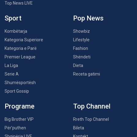
Top News LIVE
Sport
Pop News
Kombëtarja
Showbiz
Kategoria Superiore
Lifestyle
Kategoria e Parë
Fashion
Premier League
Shëndeti
La Liga
Dieta
Serie A
Receta gatimi
Shumësportësh
Sport Gossip
Programe
Top Channel
Big Brother VIP
Rreth Top Channel
Për’puthen
Bileta
Shqipëria LIVE
Kontakt