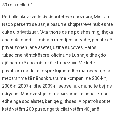
50 mln dollarë”.
Përballë akuzave të dy deputetëve opozitarë, Ministri
Naço përsëriti se asnjë pasuri e shqiptarëve nuk është
duke u privatizuar. “Ata thonë që ne po shesim gjithçka
dhe nuk mund t’ia mbush mendjen ndryshe, por ato që
privatizohen janë asetet, uzina Kuçovës, Patos,
tubacione nëntokësore, oficina në Lushnje dhe çdo
gjë nëntokë apo mbitokë e trupëzuar. Me këtë
privatizim ne do të respektojmë edhe marrëveshjet e
mëparshme të nënshkruara me kompani në 2004-n,
2006-n, 2007-n dhe 2009-n, sepse nuk mund të bëjmë
ndryshe. Marrëveshjet e mëparshme, të nënshkruar
edhe nga socialistët, bën që gjithsesi Albpetroli sot të
ketë vetëm 200 puse, nga të cilat vetëm 40 janë