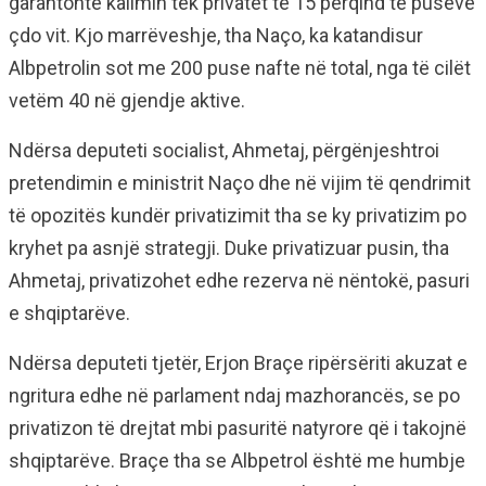
garantonte kalimin tek privatët të 15 përqind të puseve
çdo vit. Kjo marrëveshje, tha Naço, ka katandisur
Albpetrolin sot me 200 puse nafte në total, nga të cilët
vetëm 40 në gjendje aktive.
Ndërsa deputeti socialist, Ahmetaj, përgënjeshtroi
pretendimin e ministrit Naço dhe në vijim të qendrimit
të opozitës kundër privatizimit tha se ky privatizim po
kryhet pa asnjë strategji. Duke privatizuar pusin, tha
Ahmetaj, privatizohet edhe rezerva në nëntokë, pasuri
e shqiptarëve.
Ndërsa deputeti tjetër, Erjon Braçe ripërsëriti akuzat e
ngritura edhe në parlament ndaj mazhorancës, se po
privatizon të drejtat mbi pasuritë natyrore që i takojnë
shqiptarëve. Braçe tha se Albpetrol është me humbje