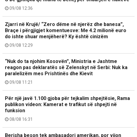
09/08 12:36
Zjarri në Krujë/ “Zero dëme në njerëz dhe banesa”,
Braçe i përgjigjet komentuesve: Me 4.2 milionë euro
do ishte shuar menjëherë? Ky është cinizëm
09/08 12:29
“Nuk do ta njohim Kosovën”, Ministria e Jashtme
reagon pas deklaratës së Zelenskyt në Serbi: Nuk ka
paralelizëm mes Prishtinës dhe Kievit
09/08 11:21
Për një javë 1.100 gjoba për tejkalim shpejtësie, Rama
publikon videon: Kamerat e trafikut së shpejti në
funksion
08/08 16:31
Berisha beson tek ambasadori amerikan, por vijon