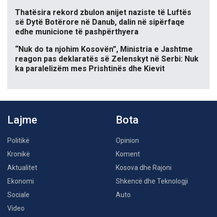
Thatësira rekord zbulon anijet naziste të Luftës
së Dytë Botërore në Danub, dalin në sipërfaqe
edhe municione të pashpërthyera
“Nuk do ta njohim Kosovën”, Ministria e Jashtme
reagon pas deklaratës së Zelenskyt në Serbi: Nuk
ka paralelizëm mes Prishtinës dhe Kievit
Lajme
Bota
Politikë
Opinion
Kronikë
Koment
Aktualitet
Kosova dhe Rajoni
Ekonomi
Shkencë dhe Teknologji
Sociale
Auto
Video