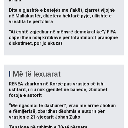
Dita e gjashtë e betejës me flakët, zjarret vijojnë
në Mallakastër, dhjetëra hektarë pyje, ullishte e
vreshta të përfshira
“Ai është zgjedhur në mënyrë demokratike”/ FIFA
shpërthen ndaj kritikave për Infantinon: I pranojmë
diskutimet, por jo akuzat
Më të lexuarat
RENEA zbarkon në Korçë pas vrasjes së ish-
ushtarit, i riu nuk gjendet në banesë, zbulohet
fotoja e autorit
“Më ngacmoi të dashurën”, vrau me armë shokun
e fëmijërisë, zbardhet dëshmia e autorit për
vrasjen e 21-vjeçarit Johan Zuko
Tensione në tubimin e 70-të përpara