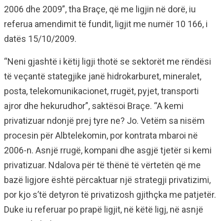
2006 dhe 2009”, tha Braçe, që me ligjin në dorë, iu
referua amendimit të fundit, ligjit me numër 10 166, i
datës 15/10/2009.
“Neni gjashtë i këtij ligji thotë se sektorët me rëndësi
të veçantë stategjike janë hidrokarburet, mineralet,
posta, telekomunikacionet, rrugët, pyjet, transporti
ajror dhe hekurudhor”, saktësoi Braçe. “A kemi
privatizuar ndonjë prej tyre ne? Jo. Vetëm sa nisëm
procesin për Albtelekomin, por kontrata mbaroi në
2006-n. Asnjë rrugë, kompani dhe asgjë tjetër si kemi
privatizuar. Ndalova për të thënë të vërtetën që me
bazë ligjore është përcaktuar një strategji privatizimi,
por kjo s’të detyron të privatizosh gjithçka me patjetër.
Duke iu referuar po prapë ligjit, në këtë ligj, në asnjë