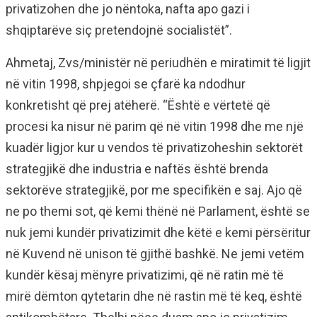
privatizohen dhe jo nëntoka, nafta apo gazi i
shqiptarëve siç pretendojnë socialistët”.
Ahmetaj, Zvs/ministër në periudhën e miratimit të ligjit
në vitin 1998, shpjegoi se çfarë ka ndodhur
konkretisht që prej atëherë. “Është e vërtetë që
procesi ka nisur në parim që në vitin 1998 dhe me një
kuadër ligjor kur u vendos të privatizoheshin sektorët
strategjikë dhe industria e naftës është brenda
sektorëve strategjikë, por me specifikën e saj. Ajo që
ne po themi sot, që kemi thënë në Parlament, është se
nuk jemi kundër privatizimit dhe këtë e kemi përsëritur
në Kuvend në unison të gjithë bashkë. Ne jemi vetëm
kundër kësaj mënyre privatizimi, që në ratin më të
mirë dëmton qytetarin dhe në rastin më të keq, është