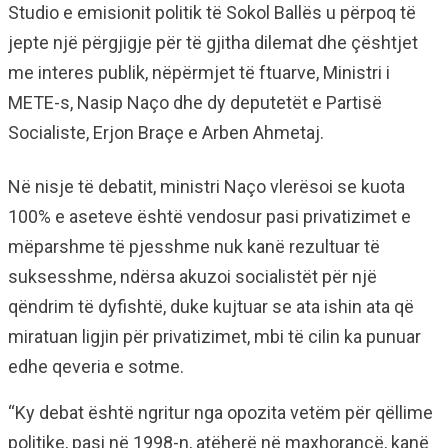
Studio e emisionit politik të Sokol Ballës u përpoq të
jepte një përgjigje për të gjitha dilemat dhe çështjet
me interes publik, nëpërmjet të ftuarve, Ministri i
METE-s, Nasip Naço dhe dy deputetët e Partisë
Socialiste, Erjon Braçe e Arben Ahmetaj.
Në nisje të debatit, ministri Naço vlerësoi se kuota
100% e aseteve është vendosur pasi privatizimet e
mëparshme të pjesshme nuk kanë rezultuar të
suksesshme, ndërsa akuzoi socialistët për një
qëndrim të dyfishtë, duke kujtuar se ata ishin ata që
miratuan ligjin për privatizimet, mbi të cilin ka punuar
edhe qeveria e sotme.
“Ky debat është ngritur nga opozita vetëm për qëllime
politike, pasi në 1998-n, atëherë në maxhorancë, kanë