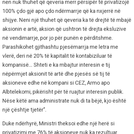
nen nuk thuhet që qeveria merr përsipër të privatizojë
100% çdo gjë apo çdo ndërmarrje që ka nxjerrë në
shijye. Neni një thuhet që qeveria ka të drejtë të mbajë
aksionin e artë, aksion që ushtron të drejta eksluzive
në vendimarrje, por jo për punën e përditshme.
Parashikohet gjithashtu pjesëmarrja me letra me
vlerë, deri në 20% të kapitalit të kontabiziluar të
kompanisë… Shteti e ka mbajtur interesin e tij
nëpërmjet aksionit të artë dhe pjesës së tij të
aksioneve edhe në kompani si CEZ, Armo apo
Albtelekomi, pikërisht për të ruajtur interesin publik.
Nëse këtë ama administrate nuk di ta bëjë, kjo është
një çështje tjetër”.
Duke ndërhyrë, Ministri theksoi edhe një herë si
privatizimi me 76% të aksioneve nuk ka rezultuar