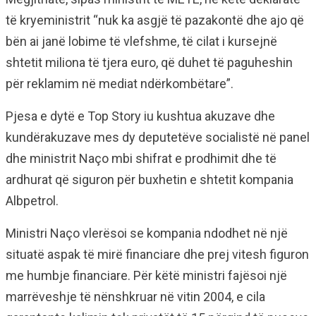
të kryeministrit “nuk ka asgjë të pazakontë dhe ajo që
bën ai janë lobime të vlefshme, të cilat i kursejnë
shtetit miliona të tjera euro, që duhet të paguheshin
për reklamim në mediat ndërkombëtare”.
Pjesa e dytë e Top Story iu kushtua akuzave dhe
kundërakuzave mes dy deputetëve socialistë në panel
dhe ministrit Naço mbi shifrat e prodhimit dhe të
ardhurat që siguron për buxhetin e shtetit kompania
Albpetrol.
Ministri Naço vlerësoi se kompania ndodhet në një
situatë aspak të mirë financiare dhe prej vitesh figuron
me humbje financiare. Për këtë ministri fajësoi një
marrëveshje të nënshkruar në vitin 2004, e cila