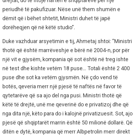
drejtat, do të fitojë naftën e shqiptarëve për një
periudhë të pakufizuar. Nëse unë them shumën e
dëmit që i bëhet shtetit, Ministri duhet të japë
dorëheqjen që në këtë studio”.
Duke vazhduar arsyetimin e tij, Ahmetaj shtoi: “Ministri
thotë që është marrëveshje e bërë në 2004-n, por për
një vit e gjysëm, kompania që sot është në treg ishte
në test dhe kishte vetëm 18 puse… Totali është 2 400
puse dhe sot ka vetëm gjysmën. Në çdo vend të
botës, qeveria merr një pjesë të naftës në favor të
qytetarëve që sa ajo del nga pusi. Ministri thotë që
këtë të drejtë, unë me qeverinë do e privatizoj dhe që
nga dita një, këto para do i kalojnë privatizuesit. Sot, ajo
pjesë që shqiptarët marrin është 50 milionë dollarë. Që
ditën e dytë, kompania që merr Albpetrolin merr direkt