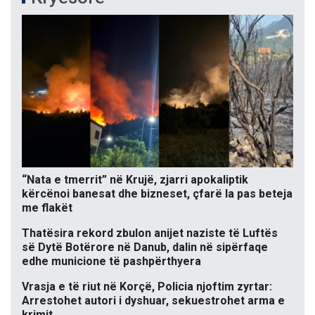
“Nata e tmerrit” në Krujë, zjarri apokaliptik
kërcënoi banesat dhe bizneset, çfarë la pas beteja
me flakët
Thatësira rekord zbulon anijet naziste të Luftës
së Dytë Botërore në Danub, dalin në sipërfaqe
edhe municione të pashpërthyera
Vrasja e të riut në Korçë, Policia njoftim zyrtar:
Arrestohet autori i dyshuar, sekuestrohet arma e
krimit