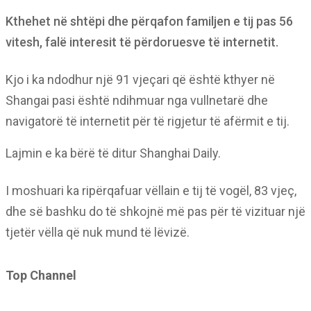
Kthehet në shtëpi dhe përqafon familjen e tij pas 56
vitesh, falë interesit të përdoruesve të internetit.
Kjo i ka ndodhur një 91 vjeçari që është kthyer në
Shangai pasi është ndihmuar nga vullnetarë dhe
navigatorë të internetit për të rigjetur të afërmit e tij.
Lajmin e ka bërë të ditur Shanghai Daily.
I moshuari ka ripërqafuar vëllain e tij të vogël, 83 vjeç,
dhe së bashku do të shkojnë më pas për të vizituar një
tjetër vëlla që nuk mund të lëvizë.
Top Channel