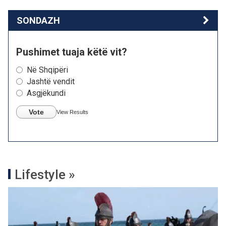
SONDAZH
Pushimet tuaja këtë vit?
Në Shqipëri
Jashtë vendit
Asgjëkundi
Vote
View Results
Lifestyle »