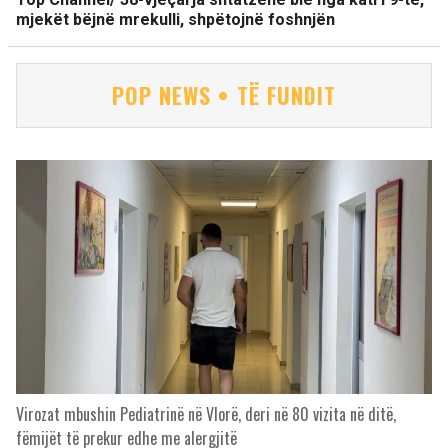
mjekët bëjnë mrekulli, shpëtojnë foshnjën
POP NEWS • TË FUNDIT
Virozat mbushin Pediatrinë në Vlorë, deri në 80 vizita në ditë,
fëmijët të prekur edhe me alergjitë