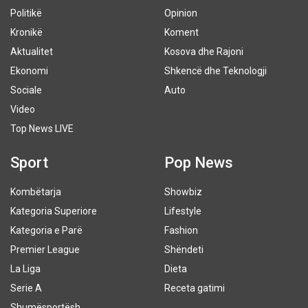
Politikë
Opinion
Kronikë
Koment
Aktualitet
Kosova dhe Rajoni
Ekonomi
Shkencë dhe Teknologji
Sociale
Auto
Video
Top News LIVE
Sport
Pop News
Kombëtarja
Showbiz
Kategoria Superiore
Lifestyle
Kategoria e Parë
Fashion
Premier League
Shëndeti
La Liga
Dieta
Serie A
Receta gatimi
Shumësportësh