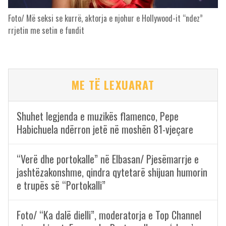
Foto/ Më seksi se kurrë, aktorja e njohur e Hollywood-it “ndez”
rrjetin me setin e fundit
ME TË LEXUARAT
Shuhet legjenda e muzikës flamenco, Pepe
Habichuela ndërron jetë në moshën 81-vjeçare
“Verë dhe portokalle” në Elbasan/ Pjesëmarrje e
jashtëzakonshme, qindra qytetarë shijuan humorin
e trupës së “Portokalli”
Foto/ “Ka dalë dielli”, moderatorja e Top Channel