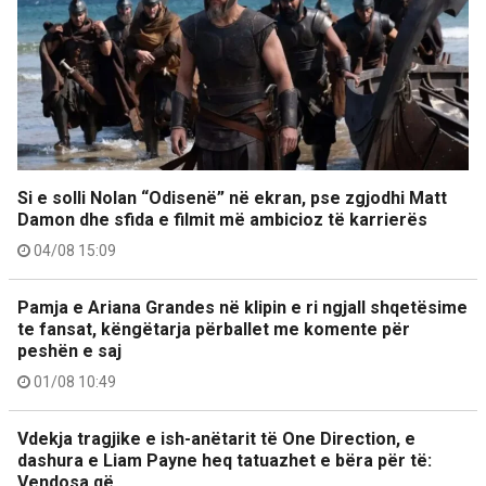
Si e solli Nolan “Odisenë” në ekran, pse zgjodhi Matt
Damon dhe sfida e filmit më ambicioz të karrierës
04/08 15:09
Pamja e Ariana Grandes në klipin e ri ngjall shqetësime
te fansat, këngëtarja përballet me komente për
peshën e saj
01/08 10:49
Vdekja tragjike e ish-anëtarit të One Direction, e
dashura e Liam Payne heq tatuazhet e bëra për të:
Vendosa që…