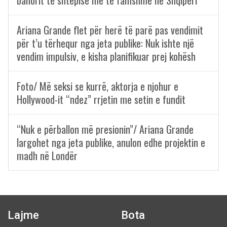
banorit të shtëpisë më të famshme në Shqipëri
Ariana Grande flet për herë të parë pas vendimit
për t’u tërhequr nga jeta publike: Nuk ishte një
vendim impulsiv, e kisha planifikuar prej kohësh
Foto/ Më seksi se kurrë, aktorja e njohur e
Hollywood-it “ndez” rrjetin me setin e fundit
“Nuk e përballon më presionin”/ Ariana Grande
largohet nga jeta publike, anulon edhe projektin e
madh në Londër
Lajme
Bota