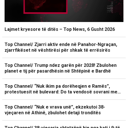
Lajmet kryesore të ditës – Top News, 6 Gusht 2026
Top Channel/ Zjarri aktiv ende në Panahor-Ngraçan,
zjarrfikëset në vështirësi për shkak të errësirës
Top Channel/ Trump ndez garën për 2028! Zbulohen
planet e tij për pasardhësin në Shtëpinë e Bardhë
Top Channel/ “Nuk ikim pa dorëheqjen e Ramës”,
protestuesit në bulevard: Do ta vendosë sovrani me…
Top Channel/ “Nuk e vrava unë”, ekzekutoi 38-
vjeçaren në Athinë, zbulohet detaji tronditës
Top Channel/ 38-vjeçarja shtatzënë bie nga kati i 9-të,