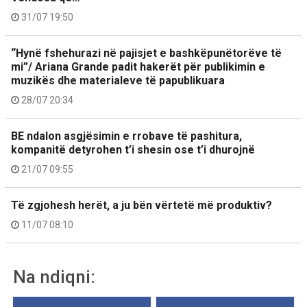
31/07 19:50
“Hynë fshehurazi në pajisjet e bashkëpunëtorëve të
mi”/ Ariana Grande padit hakerët për publikimin e
muzikës dhe materialeve të papublikuara
28/07 20:34
BE ndalon asgjësimin e rrobave të pashitura,
kompanitë detyrohen t’i shesin ose t’i dhurojnë
21/07 09:55
Të zgjohesh herët, a ju bën vërtetë më produktiv?
11/07 08:10
Na ndiqni: