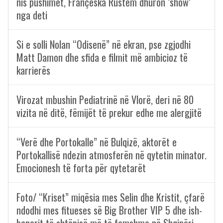
nis pushimet, Françeska Rustem dhuron ‘show’
nga deti
Si e solli Nolan “Odisenë” në ekran, pse zgjodhi
Matt Damon dhe sfida e filmit më ambicioz të
karrierës
Virozat mbushin Pediatrinë në Vlorë, deri në 80
vizita në ditë, fëmijët të prekur edhe me alergjitë
“Verë dhe Portokalle” në Bulqizë, aktorët e
Portokallisë ndezin atmosferën në qytetin minator.
Emocionesh të forta për qytetarët
Foto/ “Kriset” miqësia mes Selin dhe Kristit, çfarë
ndodhi mes fitueses së Big Brother VIP 5 dhe ish-