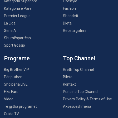
Kategoria Superiore
Lifestyle
Kategoria e Parë
Fashion
Premier League
Shëndeti
La Liga
Dieta
Serie A
Receta gatimi
Shumësportësh
Sport Gossip
Programe
Top Channel
Big Brother VIP
Rreth Top Channel
Për’puthen
Bileta
Shqipëria LIVE
Kontakt
Fiks Fare
Puno në Top Channel
Video
Privacy Policy & Terms of Use
Të gjitha programet
Aksesueshmëria
Guida TV