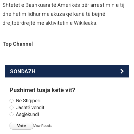
Shtetet e Bashkuara të Amerikës për arrestimin e tij
dhe hetim lidhur me akuza që kanë të bëjnë
drejtpërdrejtë me aktivitetin e Wikileaks.
Top Channel
SONDAZH
Pushimet tuaja këtë vit?
Në Shqipëri
Jashtë vendit
Asgjëkundi
Vote
View Results