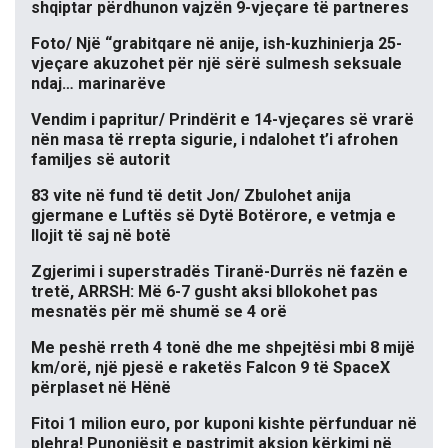
shqiptar përdhunon vajzën 9-vjeçare të partneres
Foto/ Një “grabitqare në anije, ish-kuzhinierja 25-
vjeçare akuzohet për një sërë sulmesh seksuale
ndaj… marinarëve
Vendim i papritur/ Prindërit e 14-vjeçares së vrarë
nën masa të rrepta sigurie, i ndalohet t’i afrohen
familjes së autorit
83 vite në fund të detit Jon/ Zbulohet anija
gjermane e Luftës së Dytë Botërore, e vetmja e
llojit të saj në botë
Zgjerimi i superstradës Tiranë-Durrës në fazën e
tretë, ARRSH: Më 6-7 gusht aksi bllokohet pas
mesnatës për më shumë se 4 orë
Me peshë rreth 4 tonë dhe me shpejtësi mbi 8 mijë
km/orë, një pjesë e raketës Falcon 9 të SpaceX
përplaset në Hënë
Fitoi 1 milion euro, por kuponi kishte përfunduar në
plehra! Punonjësit e pastrimit aksion kërkimi në