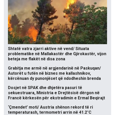
Shtatë vatra zjarri aktive në vend/ Situata
problematike në Mallakastër dhe Gjirokastër, vijon
beteja me flakët në disa zona
Grabitja me armë në argjendarinë në Paskuqan/
Autorët u futën në biznes me kallashnikov,
kërcënuan dy punonjëset që ndodheshin brenda
Dosjet në SPAK dhe dhjetëra pasuri të
sekuestruara, Ministria e Drejtësisë dërgon në
Francë kërkesën për ekstradimin e Ermal Beqirajt
‘Çmendet’ moti/ Austria shënon rekord të ri
temperaturash, termometri arrin në 41.2°C