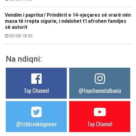
Vendim i papritur/ Prindërit e 14-vjeçares së vrarë nën
masa të rrepta sigurie, i ndalohet t’i afrohen familjes
së autorit
05/08 18:35
Na ndiqni:
Top Channel
@topchannelalbania
@tchbreakingnews
Top Channel