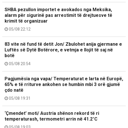
SHBA pezullon importet e avokados nga Meksika,
alarm për sigurinë pas arrestimit të drejtuesve të
krimit të organizuar
05/08 22:12
83 vite në fund të detit Jon/ Zbulohet anija gjermane e
Luftës së Dytë Botërore, e vetmja e llojit të saj në
botë
05/08 20:54
Pagjumësia nga vapa/ Temperaturat e larta në Europë,
65% e të rriturve ankohen se humbin mbi 3 orë gjumë
çdo natë
05/08 19:31
‘Çmendet’ moti/ Austria shënon rekord të ri
temperaturash, termometri arrin në 41.2°C
05/08 19:03