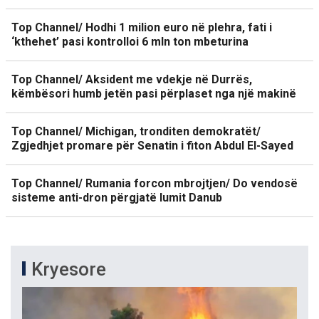
Top Channel/ Hodhi 1 milion euro në plehra, fati i
‘kthehet’ pasi kontrolloi 6 mln ton mbeturina
Top Channel/ Aksident me vdekje në Durrës,
këmbësori humb jetën pasi përplaset nga një makinë
Top Channel/ Michigan, tronditen demokratët/
Zgjedhjet promare për Senatin i fiton Abdul El-Sayed
Top Channel/ Rumania forcon mbrojtjen/ Do vendosë
sisteme anti-dron përgjatë lumit Danub
Kryesore