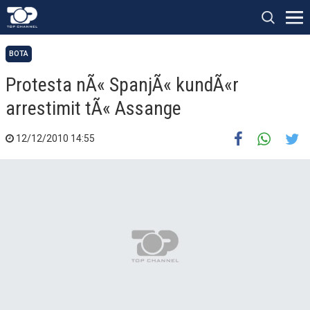
BOTA
Protesta nÃ« SpanjÃ« kundÃ«r
arrestimit tÃ« Assange
12/12/2010 14:55