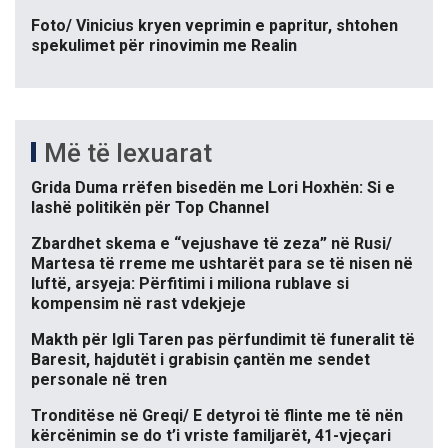
Foto/ Vinicius kryen veprimin e papritur, shtohen
spekulimet për rinovimin me Realin
Më të lexuarat
Grida Duma rrëfen bisedën me Lori Hoxhën: Si e
lashë politikën për Top Channel
Zbardhet skema e “vejushave të zeza” në Rusi/
Martesa të rreme me ushtarët para se të nisen në
luftë, arsyeja: Përfitimi i miliona rublave si
kompensim në rast vdekjeje
Makth për Igli Taren pas përfundimit të funeralit të
Baresit, hajdutët i grabisin çantën me sendet
personale në tren
Tronditëse në Greqi/ E detyroi të flinte me të nën
kërcënimin se do t’i vriste familjarët, 41-vjeçari