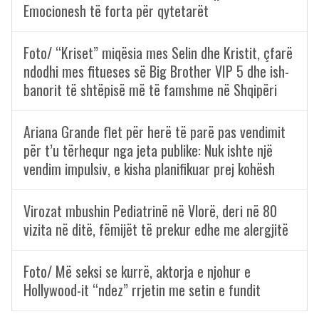
Emocionesh të forta për qytetarët
Foto/ “Kriset” miqësia mes Selin dhe Kristit, çfarë
ndodhi mes fitueses së Big Brother VIP 5 dhe ish-
banorit të shtëpisë më të famshme në Shqipëri
Ariana Grande flet për herë të parë pas vendimit
për t’u tërhequr nga jeta publike: Nuk ishte një
vendim impulsiv, e kisha planifikuar prej kohësh
Virozat mbushin Pediatrinë në Vlorë, deri në 80
vizita në ditë, fëmijët të prekur edhe me alergjitë
Foto/ Më seksi se kurrë, aktorja e njohur e
Hollywood-it “ndez” rrjetin me setin e fundit