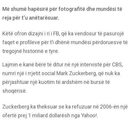
Më shumë hapësirë për fotografitë dhe mundësi të
reja për t’u anëtarësuar.
Këtë ofron dizajni i ri i FB, që ka vendosur të pasurojë
faqet e profileve për t’i dhënë mundësi përdoruesve të
tregojnë historinë e tyre.
Lajmin e kanë bërë të ditur në një intervistë për CBS,
numri një i rrjetit social Mark Zuckerberg, që nuk ka
përjashtuar një kuotim të ardshëm në bursë të
shoqërisë.
Zuckerberg ka theksuar se ka refuzuar në 2006-ën një
ofertë prej 1 miliard dollarësh nga Yahoo!.