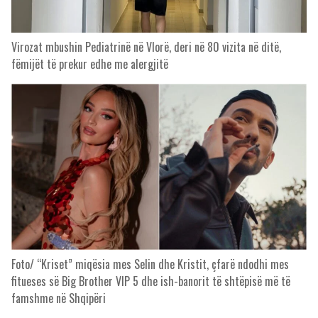
Virozat mbushin Pediatrinë në Vlorë, deri në 80 vizita në ditë,
fëmijët të prekur edhe me alergjitë
Foto/ “Kriset” miqësia mes Selin dhe Kristit, çfarë ndodhi mes
fitueses së Big Brother VIP 5 dhe ish-banorit të shtëpisë më të
famshme në Shqipëri