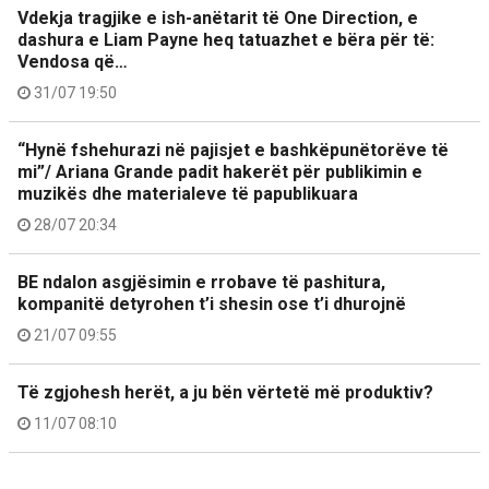
Vdekja tragjike e ish-anëtarit të One Direction, e
dashura e Liam Payne heq tatuazhet e bëra për të:
Vendosa që…
31/07 19:50
“Hynë fshehurazi në pajisjet e bashkëpunëtorëve të
mi”/ Ariana Grande padit hakerët për publikimin e
muzikës dhe materialeve të papublikuara
28/07 20:34
BE ndalon asgjësimin e rrobave të pashitura,
kompanitë detyrohen t’i shesin ose t’i dhurojnë
21/07 09:55
Të zgjohesh herët, a ju bën vërtetë më produktiv?
11/07 08:10