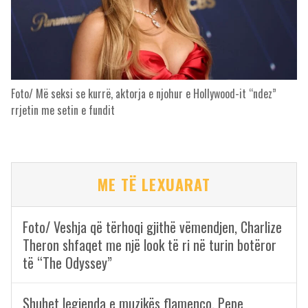
Foto/ Më seksi se kurrë, aktorja e njohur e Hollywood-it “ndez”
rrjetin me setin e fundit
ME TË LEXUARAT
Foto/ Veshja që tërhoqi gjithë vëmendjen, Charlize
Theron shfaqet me një look të ri në turin botëror
të “The Odyssey”
Shuhet legjenda e muzikës flamenco, Pepe