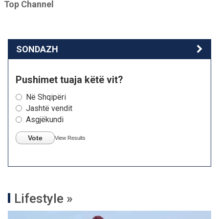
Top Channel
SONDAZH
Pushimet tuaja këtë vit?
Në Shqipëri
Jashtë vendit
Asgjëkundi
Vote
View Results
Lifestyle »