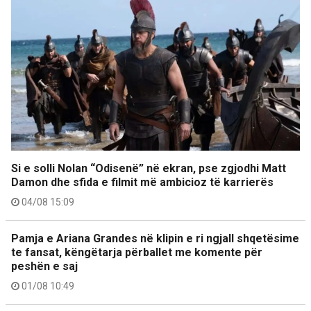
Si e solli Nolan “Odisenë” në ekran, pse zgjodhi Matt
Damon dhe sfida e filmit më ambicioz të karrierës
04/08 15:09
Pamja e Ariana Grandes në klipin e ri ngjall shqetësime
te fansat, këngëtarja përballet me komente për
peshën e saj
01/08 10:49