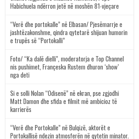
Habichuela ndërron jetë në moshën 81-vjeçare
“Verë dhe portokalle” në Elbasan/ Pjesëmarrje e
jashtëzakonshme, qindra qytetarë shijuan humorin
e trupës së “Portokalli”
Foto/ “Ka dalë dielli”, moderatorja e Top Channel
nis pushimet, Françeska Rustem dhuron ‘show’
nga deti
Si e solli Nolan “Odisenë” në ekran, pse zgjodhi
Matt Damon dhe sfida e filmit më ambicioz të
karrierës
“Verë dhe Portokalle” në Bulqizë, aktorët e
Portokallisë ndezin atmosferën në qytetin minator.