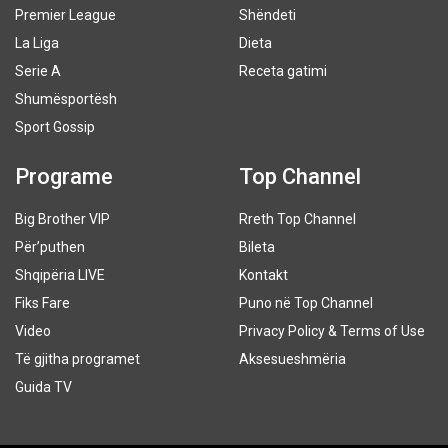
Premier League
Shëndeti
La Liga
Dieta
Serie A
Receta gatimi
Shumësportësh
Sport Gossip
Programe
Top Channel
Big Brother VIP
Rreth Top Channel
Për’puthen
Bileta
Shqipëria LIVE
Kontakt
Fiks Fare
Puno në Top Channel
Video
Privacy Policy & Terms of Use
Të gjitha programet
Aksesueshmëria
Guida TV