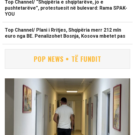
Top Channel/ “Shqipëria e shqiptarëve, jo e
pushtetarëve”, protestuesit në bulevard: Rama SPAK-
YOU
Top Channel/ Plani i Rritjes, Shqipëria merr 212 mln
euro nga BE. Penalizohet Bosnja, Kosova mbetet pas
POP NEWS • TË FUNDIT