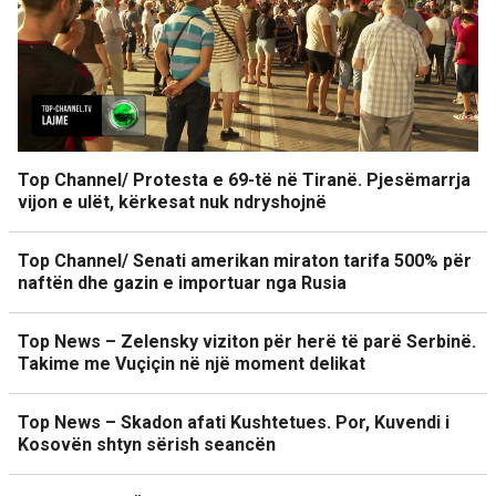
Top Channel/ Protesta e 69-të në Tiranë. Pjesëmarrja
vijon e ulët, kërkesat nuk ndryshojnë
Top Channel/ Senati amerikan miraton tarifa 500% për
naftën dhe gazin e importuar nga Rusia
Top News – Zelensky viziton për herë të parë Serbinë.
Takime me Vuçiçin në një moment delikat
Top News – Skadon afati Kushtetues. Por, Kuvendi i
Kosovën shtyn sërish seancën