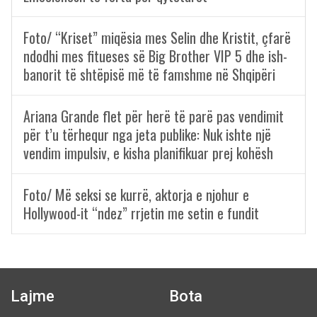
Foto/ “Kriset” miqësia mes Selin dhe Kristit, çfarë
ndodhi mes fitueses së Big Brother VIP 5 dhe ish-
banorit të shtëpisë më të famshme në Shqipëri
Ariana Grande flet për herë të parë pas vendimit
për t’u tërhequr nga jeta publike: Nuk ishte një
vendim impulsiv, e kisha planifikuar prej kohësh
Foto/ Më seksi se kurrë, aktorja e njohur e
Hollywood-it “ndez” rrjetin me setin e fundit
Lajme
Bota