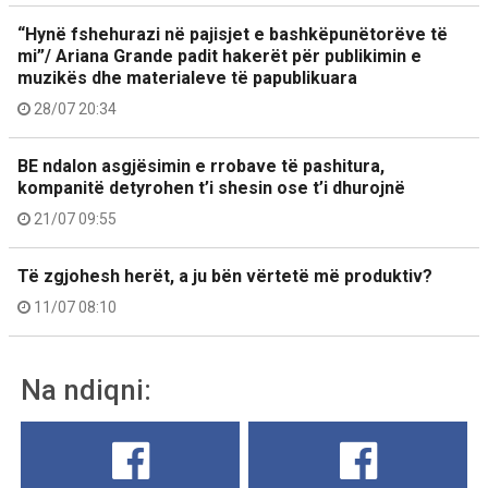
“Hynë fshehurazi në pajisjet e bashkëpunëtorëve të
mi”/ Ariana Grande padit hakerët për publikimin e
muzikës dhe materialeve të papublikuara
28/07 20:34
BE ndalon asgjësimin e rrobave të pashitura,
kompanitë detyrohen t’i shesin ose t’i dhurojnë
21/07 09:55
Të zgjohesh herët, a ju bën vërtetë më produktiv?
11/07 08:10
Na ndiqni: