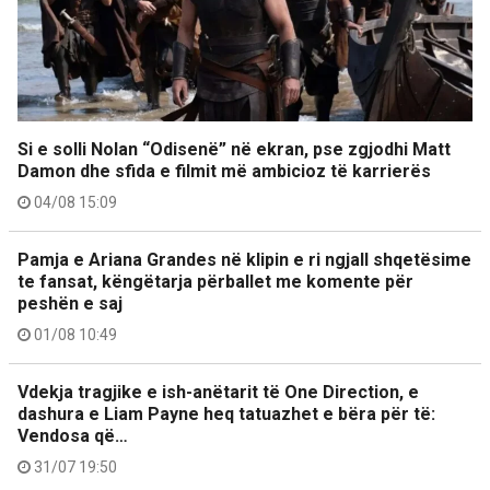
Si e solli Nolan “Odisenë” në ekran, pse zgjodhi Matt
Damon dhe sfida e filmit më ambicioz të karrierës
04/08 15:09
Pamja e Ariana Grandes në klipin e ri ngjall shqetësime
te fansat, këngëtarja përballet me komente për
peshën e saj
01/08 10:49
Vdekja tragjike e ish-anëtarit të One Direction, e
dashura e Liam Payne heq tatuazhet e bëra për të:
Vendosa që…
31/07 19:50