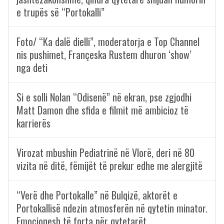
e trupës së “Portokalli”
Foto/ “Ka dalë dielli”, moderatorja e Top Channel
nis pushimet, Françeska Rustem dhuron ‘show’
nga deti
Si e solli Nolan “Odisenë” në ekran, pse zgjodhi
Matt Damon dhe sfida e filmit më ambicioz të
karrierës
Virozat mbushin Pediatrinë në Vlorë, deri në 80
vizita në ditë, fëmijët të prekur edhe me alergjitë
“Verë dhe Portokalle” në Bulqizë, aktorët e
Portokallisë ndezin atmosferën në qytetin minator.
Emocionesh të forta për qytetarët