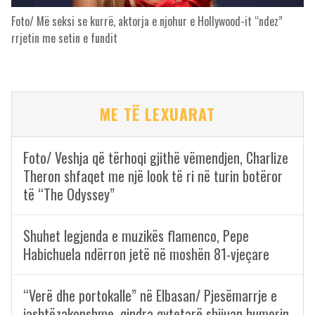
Foto/ Më seksi se kurrë, aktorja e njohur e Hollywood-it “ndez”
rrjetin me setin e fundit
ME TË LEXUARAT
Foto/ Veshja që tërhoqi gjithë vëmendjen, Charlize
Theron shfaqet me një look të ri në turin botëror
të “The Odyssey”
Shuhet legjenda e muzikës flamenco, Pepe
Habichuela ndërron jetë në moshën 81-vjeçare
“Verë dhe portokalle” në Elbasan/ Pjesëmarrje e
jashtëzakonshme, qindra qytetarë shijuan humorin