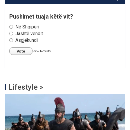
Pushimet tuaja këtë vit?
Në Shqipëri
Jashtë vendit
Asgjëkundi
Vote
View Results
Lifestyle »