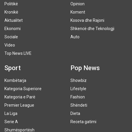
Politikë
Opinion
Kronikë
Koment
Aktualitet
Kosova dhe Rajoni
Ekonomi
Shkencë dhe Teknologji
Sociale
Auto
Video
Top News LIVE
Sport
Pop News
Kombëtarja
Showbiz
Kategoria Superiore
Lifestyle
Kategoria e Parë
Fashion
Premier League
Shëndeti
La Liga
Dieta
Serie A
Receta gatimi
Shumësportësh