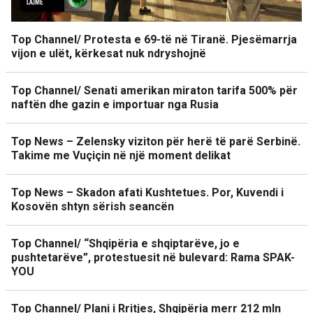
Top Channel/ Protesta e 69-të në Tiranë. Pjesëmarrja
vijon e ulët, kërkesat nuk ndryshojnë
Top Channel/ Senati amerikan miraton tarifa 500% për
naftën dhe gazin e importuar nga Rusia
Top News – Zelensky viziton për herë të parë Serbinë.
Takime me Vuçiçin në një moment delikat
Top News – Skadon afati Kushtetues. Por, Kuvendi i
Kosovën shtyn sërish seancën
Top Channel/ “Shqipëria e shqiptarëve, jo e
pushtetarëve”, protestuesit në bulevard: Rama SPAK-
YOU
Top Channel/ Plani i Rritjes, Shqipëria merr 212 mln