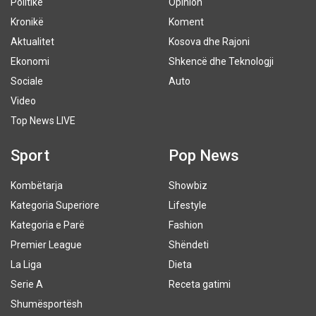
Politikë
Opinion
Kronikë
Koment
Aktualitet
Kosova dhe Rajoni
Ekonomi
Shkencë dhe Teknologji
Sociale
Auto
Video
Top News LIVE
Sport
Pop News
Kombëtarja
Showbiz
Kategoria Superiore
Lifestyle
Kategoria e Parë
Fashion
Premier League
Shëndeti
La Liga
Dieta
Serie A
Receta gatimi
Shumësportësh