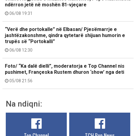
ndërron jetë në moshën 81-vjeçare
06/08 19:31
“Verë dhe portokalle” në Elbasan/ Pjesëmarrje e
jashtëzakonshme, qindra qytetarë shijuan humorin e
trupës së “Portokalli”
06/08 12:30
Foto/ “Ka dalë dielli”, moderatorja e Top Channel nis
pushimet, Françeska Rustem dhuron ‘show’ nga deti
05/08 21:56
Na ndiqni:
Top Channel
TCH Pop News