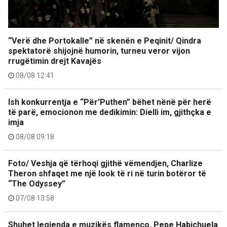
“Verë dhe Portokalle” në skenën e Peqinit/ Qindra
spektatorë shijojnë humorin, turneu veror vijon
rrugëtimin drejt Kavajës
08/08 12:41
Ish konkurrentja e “Për’Puthen” bëhet nënë për herë
të parë, emocionon me dedikimin: Dielli im, gjithçka e
imja
08/08 09:18
Foto/ Veshja që tërhoqi gjithë vëmendjen, Charlize
Theron shfaqet me një look të ri në turin botëror të
“The Odyssey”
07/08 13:58
Shuhet legjenda e muzikës flamenco, Pepe Habichuela