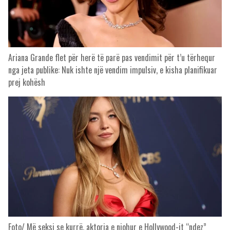
Ariana Grande flet për herë të parë pas vendimit për t’u tërhequr
nga jeta publike: Nuk ishte një vendim impulsiv, e kisha planifikuar
prej kohësh
Foto/ Më seksi se kurrë, aktorja e njohur e Hollywood-it “ndez”