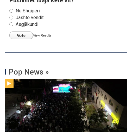
Pushimet tuaja këtë vit?
Në Shqipëri
Jashtë vendit
Asgjëkundi
Vote
View Results
Pop News »