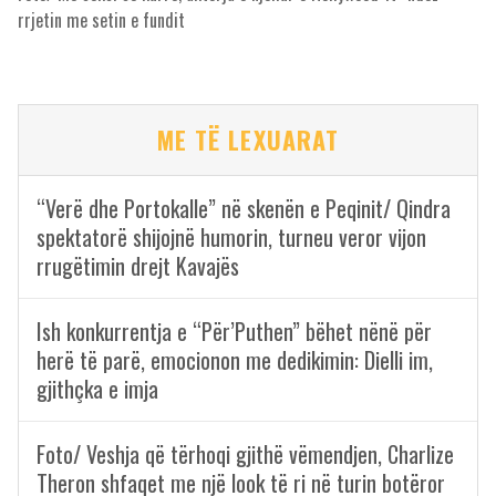
rrjetin me setin e fundit
ME TË LEXUARAT
“Verë dhe Portokalle” në skenën e Peqinit/ Qindra
spektatorë shijojnë humorin, turneu veror vijon
rrugëtimin drejt Kavajës
Ish konkurrentja e “Për’Puthen” bëhet nënë për
herë të parë, emocionon me dedikimin: Dielli im,
gjithçka e imja
Foto/ Veshja që tërhoqi gjithë vëmendjen, Charlize
Theron shfaqet me një look të ri në turin botëror