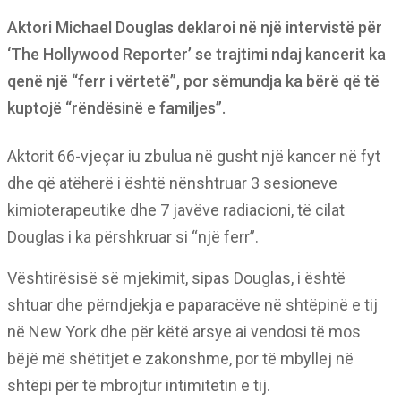
Aktori Michael Douglas deklaroi në një intervistë për
‘The Hollywood Reporter’ se trajtimi ndaj kancerit ka
qenë një “ferr i vërtetë”, por sëmundja ka bërë që të
kuptojë “rëndësinë e familjes”.
Aktorit 66-vjeçar iu zbulua në gusht një kancer në fyt
dhe që atëherë i është nënshtruar 3 sesioneve
kimioterapeutike dhe 7 javëve radiacioni, të cilat
Douglas i ka përshkruar si “një ferr”.
Vështirësisë së mjekimit, sipas Douglas, i është
shtuar dhe përndjekja e paparacëve në shtëpinë e tij
në New York dhe për këtë arsye ai vendosi të mos
bëjë më shëtitjet e zakonshme, por të mbyllej në
shtëpi për të mbrojtur intimitetin e tij.