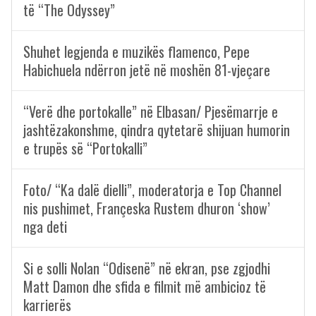
të “The Odyssey”
Shuhet legjenda e muzikës flamenco, Pepe
Habichuela ndërron jetë në moshën 81-vjeçare
“Verë dhe portokalle” në Elbasan/ Pjesëmarrje e
jashtëzakonshme, qindra qytetarë shijuan humorin
e trupës së “Portokalli”
Foto/ “Ka dalë dielli”, moderatorja e Top Channel
nis pushimet, Françeska Rustem dhuron ‘show’
nga deti
Si e solli Nolan “Odisenë” në ekran, pse zgjodhi
Matt Damon dhe sfida e filmit më ambicioz të
karrierës