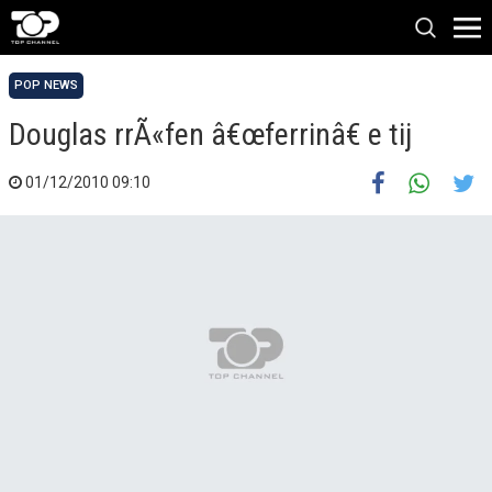
POP NEWS
Douglas rrÃ«fen â€œferrinâ€ e tij
01/12/2010 09:10