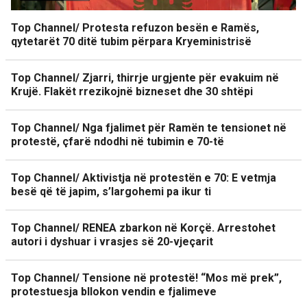
Top Channel/ Protesta refuzon besën e Ramës,
qytetarët 70 ditë tubim përpara Kryeministrisë
Top Channel/ Zjarri, thirrje urgjente për evakuim në
Krujë. Flakët rrezikojnë bizneset dhe 30 shtëpi
Top Channel/ Nga fjalimet për Ramën te tensionet në
protestë, çfarë ndodhi në tubimin e 70-të
Top Channel/ Aktivistja në protestën e 70: E vetmja
besë që të japim, s’largohemi pa ikur ti
Top Channel/ RENEA zbarkon në Korçë. Arrestohet
autori i dyshuar i vrasjes së 20-vjeçarit
Top Channel/ Tensione në protestë! “Mos më prek”,
protestuesja bllokon vendin e fjalimeve