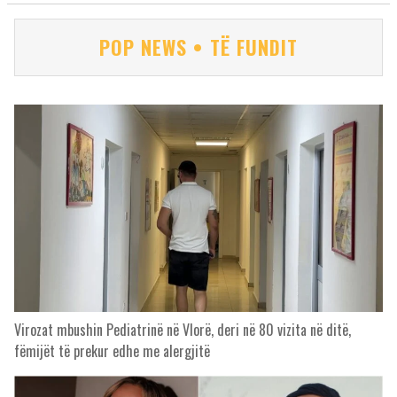
POP NEWS • TË FUNDIT
Virozat mbushin Pediatrinë në Vlorë, deri në 80 vizita në ditë,
fëmijët të prekur edhe me alergjitë