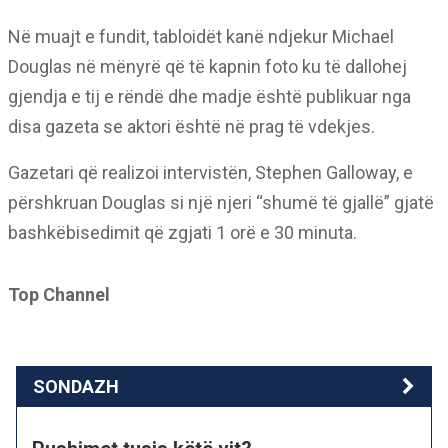
Në muajt e fundit, tabloidët kanë ndjekur Michael
Douglas në mënyrë që të kapnin foto ku të dallohej
gjendja e tij e rëndë dhe madje është publikuar nga
disa gazeta se aktori është në prag të vdekjes.
Gazetari që realizoi intervistën, Stephen Galloway, e
përshkruan Douglas si një njeri “shumë të gjallë” gjatë
bashkëbisedimit që zgjati 1 orë e 30 minuta.
Top Channel
SONDAZH