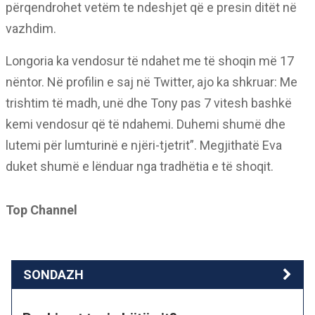
përqendrohet vetëm te ndeshjet që e presin ditët në
vazhdim.
Longoria ka vendosur të ndahet me të shoqin më 17
nëntor. Në profilin e saj në Twitter, ajo ka shkruar: Me
trishtim të madh, unë dhe Tony pas 7 vitesh bashkë
kemi vendosur që të ndahemi. Duhemi shumë dhe
lutemi për lumturinë e njëri-tjetrit”. Megjithatë Eva
duket shumë e lënduar nga tradhëtia e të shoqit.
Top Channel
SONDAZH