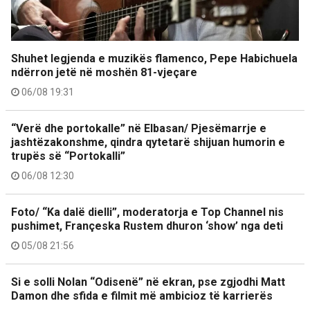
Shuhet legjenda e muzikës flamenco, Pepe Habichuela
ndërron jetë në moshën 81-vjeçare
06/08 19:31
“Verë dhe portokalle” në Elbasan/ Pjesëmarrje e
jashtëzakonshme, qindra qytetarë shijuan humorin e
trupës së “Portokalli”
06/08 12:30
Foto/ “Ka dalë dielli”, moderatorja e Top Channel nis
pushimet, Françeska Rustem dhuron ‘show’ nga deti
05/08 21:56
Si e solli Nolan “Odisenë” në ekran, pse zgjodhi Matt
Damon dhe sfida e filmit më ambicioz të karrierës