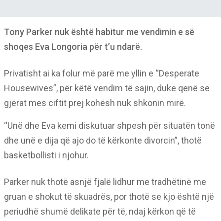
Tony Parker nuk është habitur me vendimin e së
shoqes Eva Longoria për t’u ndarë.
Privatisht ai ka folur më parë me yllin e “Desperate
Housewives”, për këtë vendim të sajin, duke qenë se
gjërat mes ciftit prej kohësh nuk shkonin mirë.
“Unë dhe Eva kemi diskutuar shpesh për situatën tonë
dhe unë e dija që ajo do të kërkonte divorcin”, thotë
basketbollisti i njohur.
Parker nuk thotë asnjë fjalë lidhur me tradhëtinë me
gruan e shokut të skuadrës, por thotë se kjo është një
periudhë shumë delikate për të, ndaj kërkon që të