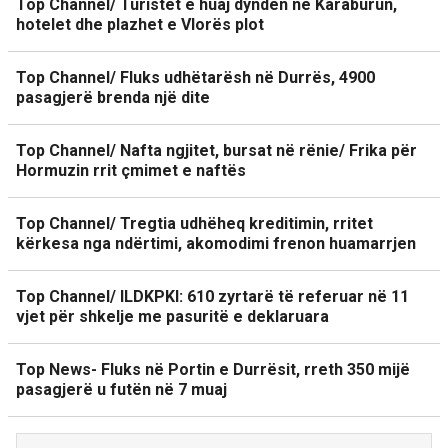
Top Channel/ Turistët e huaj dynden në Karaburun,
hotelet dhe plazhet e Vlorës plot
Top Channel/ Fluks udhëtarësh në Durrës, 4900
pasagjerë brenda një dite
Top Channel/ Nafta ngjitet, bursat në rënie/ Frika për
Hormuzin rrit çmimet e naftës
Top Channel/ Tregtia udhëheq kreditimin, rritet
kërkesa nga ndërtimi, akomodimi frenon huamarrjen
Top Channel/ ILDKPKI: 610 zyrtarë të referuar në 11
vjet për shkelje me pasuritë e deklaruara
Top News- Fluks në Portin e Durrësit, rreth 350 mijë
pasagjerë u futën në 7 muaj