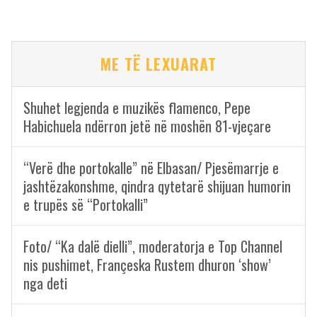
ME TË LEXUARAT
Shuhet legjenda e muzikës flamenco, Pepe
Habichuela ndërron jetë në moshën 81-vjeçare
“Verë dhe portokalle” në Elbasan/ Pjesëmarrje e
jashtëzakonshme, qindra qytetarë shijuan humorin
e trupës së “Portokalli”
Foto/ “Ka dalë dielli”, moderatorja e Top Channel
nis pushimet, Françeska Rustem dhuron ‘show’
nga deti