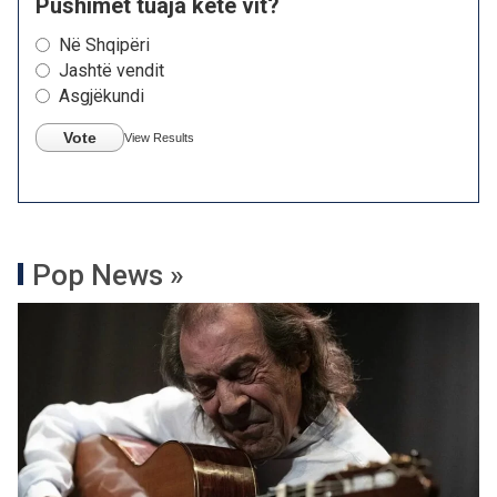
Pushimet tuaja këtë vit?
Në Shqipëri
Jashtë vendit
Asgjëkundi
Vote
View Results
Pop News »