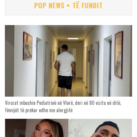
POP NEWS • TË FUNDIT
Virozat mbushin Pediatrinë në Vlorë, deri në 80 vizita në ditë,
fëmijët të prekur edhe me alergjitë