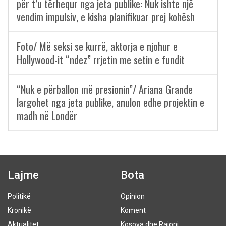
për t’u tërhequr nga jeta publike: Nuk ishte një
vendim impulsiv, e kisha planifikuar prej kohësh
Foto/ Më seksi se kurrë, aktorja e njohur e
Hollywood-it “ndez” rrjetin me setin e fundit
“Nuk e përballon më presionin”/ Ariana Grande
largohet nga jeta publike, anulon edhe projektin e
madh në Londër
Lajme
Bota
Politikë
Opinion
Kronikë
Koment
Aktualitet
Kosova dhe Rajoni