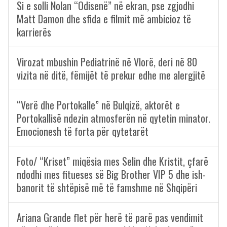
Si e solli Nolan “Odisenë” në ekran, pse zgjodhi
Matt Damon dhe sfida e filmit më ambicioz të
karrierës
Virozat mbushin Pediatrinë në Vlorë, deri në 80
vizita në ditë, fëmijët të prekur edhe me alergjitë
“Verë dhe Portokalle” në Bulqizë, aktorët e
Portokallisë ndezin atmosferën në qytetin minator.
Emocionesh të forta për qytetarët
Foto/ “Kriset” miqësia mes Selin dhe Kristit, çfarë
ndodhi mes fitueses së Big Brother VIP 5 dhe ish-
banorit të shtëpisë më të famshme në Shqipëri
Ariana Grande flet për herë të parë pas vendimit