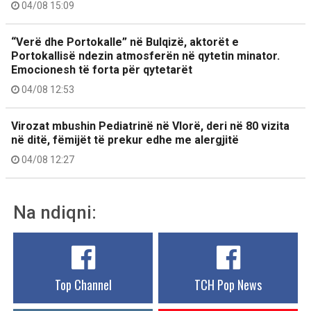
04/08 15:09
“Verë dhe Portokalle” në Bulqizë, aktorët e
Portokallisë ndezin atmosferën në qytetin minator.
Emocionesh të forta për qytetarët
04/08 12:53
Virozat mbushin Pediatrinë në Vlorë, deri në 80 vizita
në ditë, fëmijët të prekur edhe me alergjitë
04/08 12:27
Na ndiqni:
Top Channel
TCH Pop News