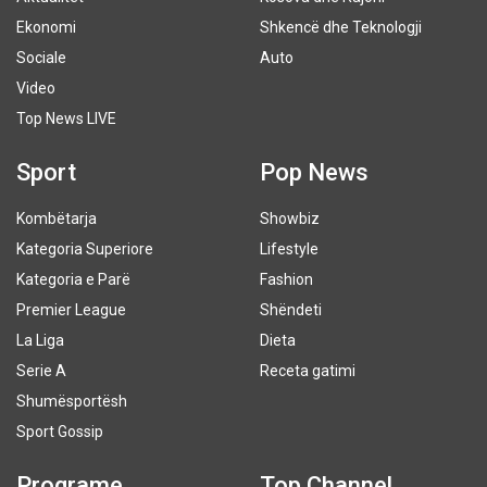
Ekonomi
Shkencë dhe Teknologji
Sociale
Auto
Video
Top News LIVE
Sport
Pop News
Kombëtarja
Showbiz
Kategoria Superiore
Lifestyle
Kategoria e Parë
Fashion
Premier League
Shëndeti
La Liga
Dieta
Serie A
Receta gatimi
Shumësportësh
Sport Gossip
Programe
Top Channel