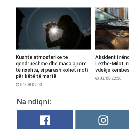
Aksident i rën
Kushte atmosferike të
Lezhë-Milot, m
qëndrueshme dhe masa ajrore
vdekje këmbës
të nxehta, si parashikohet moti
për këtë të martë
03/08 22:56
04/08 07:00
Na ndiqni: