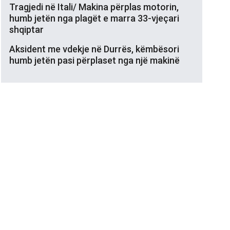
Tragjedi në Itali/ Makina përplas motorin,
humb jetën nga plagët e marra 33-vjeçari
shqiptar
Aksident me vdekje në Durrës, këmbësori
humb jetën pasi përplaset nga një makinë