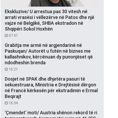
Ekskluzive/ U arrestua pas 30 vitesh në
arrati vrasësi i vëllezërve në Patos dhe një
vajze në Belgjikë, SHBA ekstradon në
Shqipëri Sokol Hoxhën
07:41
Grabitja me armë në argjendarinë në
Paskuqan/ Autorët u futën në biznes me
kallashnikov, kërcënuan dy punonjëset që
ndodheshin brenda
16:21
Dosjet në SPAK dhe dhjetëra pasuri të
sekuestruara, Ministria e Drejtësisë dërgon
në Francë kërkesën për ekstradimin e Ermal
Beqirajt
16:34
‘Çmendet’ moti/ Austria shënon rekord të ri