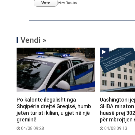
Vote
View Results
Vendi »
Po kalonte ilegalisht nga
Uashingtoni jep
Shqipëria drejtë Greqisë, humb
SHBA miraton 
jetën turisti kilian, u gjet në një
huasë prej 302
greminë
për mbrojtjen 
04/08 09:28
04/08 09:13