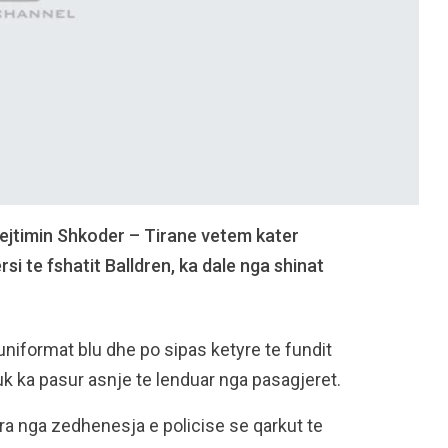
drejtimin Shkoder – Tirane vetem kater
si te fshatit Balldren, ka dale nga shinat
niformat blu dhe po sipas ketyre te fundit
uk ka pasur asnje te lenduar nga pasagjeret.
ra nga zedhenesja e policise se qarkut te