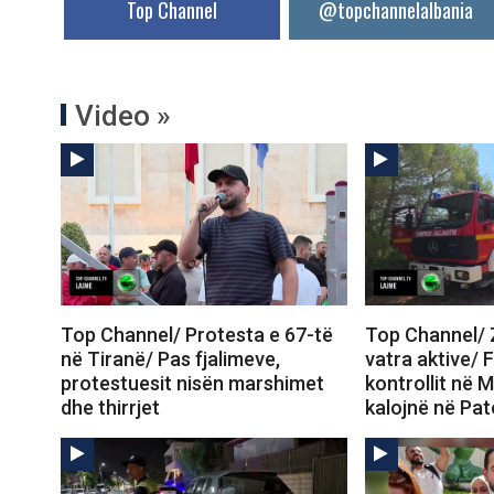
Top Channel
@topchannelalbania
Video »
Top Channel/ Protesta e 67-të
Top Channel/ Z
në Tiranë/ Pas fjalimeve,
vatra aktive/ 
protestuesit nisën marshimet
kontrollit në M
dhe thirrjet
kalojnë në Pa