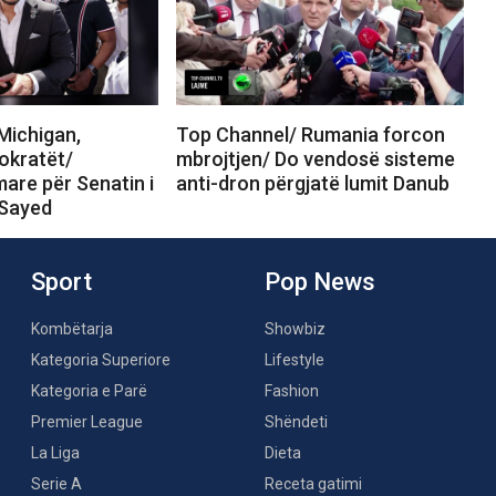
Michigan,
Top Channel/ Rumania forcon
okratët/
mbrojtjen/ Do vendosë sisteme
are për Senatin i
anti-dron përgjatë lumit Danub
-Sayed
Sport
Pop News
Kombëtarja
Showbiz
Kategoria Superiore
Lifestyle
Kategoria e Parë
Fashion
Premier League
Shëndeti
La Liga
Dieta
Serie A
Receta gatimi