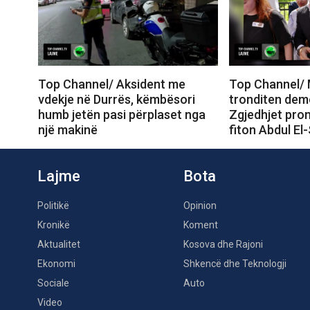
Top Channel/ Aksident me
Top Channel/ 
vdekje në Durrës, këmbësori
tronditen dem
humb jetën pasi përplaset nga
Zgjedhjet prom
një makinë
fiton Abdul El
Lajme
Bota
Politikë
Opinion
Kronikë
Koment
Aktualitet
Kosova dhe Rajoni
Ekonomi
Shkencë dhe Teknologji
Sociale
Auto
Video