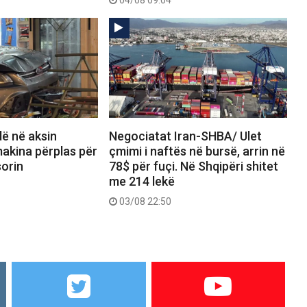
dë në aksin
Negociatat Iran-SHBA/ Ulet
akina përplas për
çmimi i naftës në bursë, arrin në
orin
78$ për fuçi. Në Shqipëri shitet
me 214 lekë
03/08 22:50