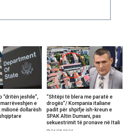
 “dritën jeshile”,
“Shtëpi të blera me paratë e
marrëveshjen e
drogës”/ Kompania italiane
 milionë dollarësh
padit për shpifje ish-kreun e
shqiptare
SPAK Altin Dumani, pas
sekuestrimit të pronave në Itali
04/08 09:04