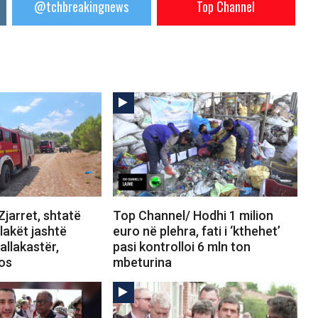
@tchbreakingnews
Top Channel
jarret, shtatë
Top Channel/ Hodhi 1 milion
Flakët jashtë
euro në plehra, fati i ‘kthehet’
allakastër,
pasi kontrolloi 6 mln ton
tos
mbeturina