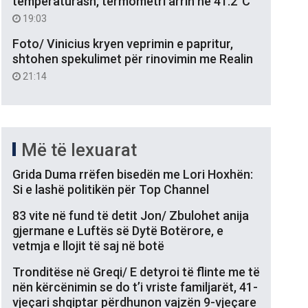
temperaturash, termometri arrin në 41.2°C
19:03
Foto/ Vinicius kryen veprimin e papritur,
shtohen spekulimet për rinovimin me Realin
21:14
Më të lexuarat
Grida Duma rrëfen bisedën me Lori Hoxhën:
Si e lashë politikën për Top Channel
83 vite në fund të detit Jon/ Zbulohet anija
gjermane e Luftës së Dytë Botërore, e
vetmja e llojit të saj në botë
Tronditëse në Greqi/ E detyroi të flinte me të
nën kërcënimin se do t’i vriste familjarët, 41-
vjeçari shqiptar përdhunon vajzën 9-vjeçare