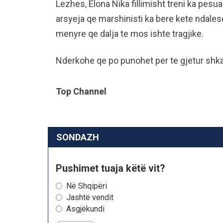
Lezhes, Elona Nika fillimisht treni ka pesu
arsyeja qe marshinisti ka bere kete ndales
menyre qe dalja te mos ishte tragjike.
Nderkohe qe po punohet per te gjetur shka
Top Channel
SONDAZH
Pushimet tuaja këtë vit?
Në Shqipëri
Jashtë vendit
Asgjëkundi