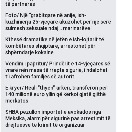
të partneres
Foto/ Një “grabitqare në anije, ish-
kuzhinierja 25-vjeçare akuzohet për një sërë
sulmesh seksuale ndaj… marinarëve
Kthesë dramatike në jetën e ish-lojtarit të
kombëtares shqiptare, arrestohet për
shpërndarje kokaine
Vendim i papritur/ Prindërit e 14-vjeçares së
vrarë nën masa të rrepta sigurie, i ndalohet
t’i afrohen familjes së autorit
E kryer/ Reali “thyen” arkën, transferon për
140 milionë euro yllin që kërkoi gjatë gjithë
merkatos
SHBA pezullon importet e avokados nga
Meksika, alarm për sigurinë pas arrestimit të
drejtuesve të krimit të organizuar