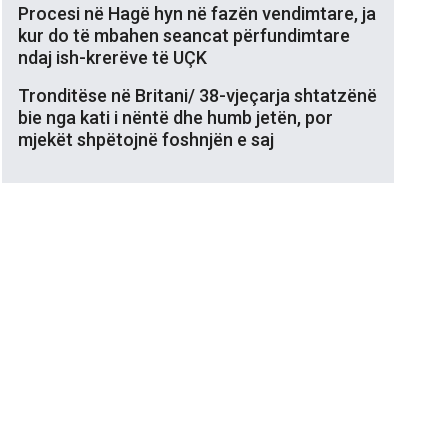
Procesi në Hagë hyn në fazën vendimtare, ja
kur do të mbahen seancat përfundimtare
ndaj ish-krerëve të UÇK
Tronditëse në Britani/ 38-vjeçarja shtatzënë
bie nga kati i nëntë dhe humb jetën, por
mjekët shpëtojnë foshnjën e saj