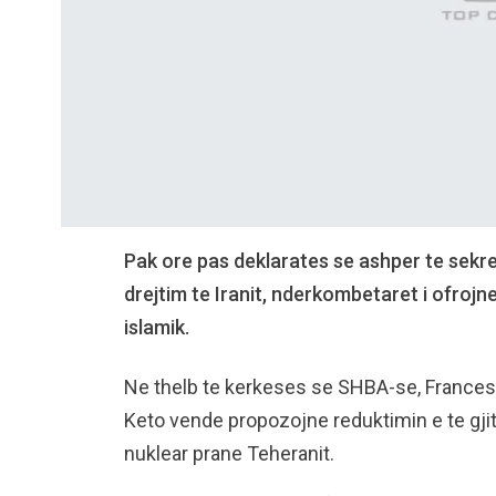
Pak ore pas deklarates se ashper te sekret
drejtim te Iranit, nderkombetaret i ofrojn
islamik.
Ne thelb te kerkeses se SHBA-se, France
Keto vende propozojne reduktimin e te gj
nuklear prane Teheranit.