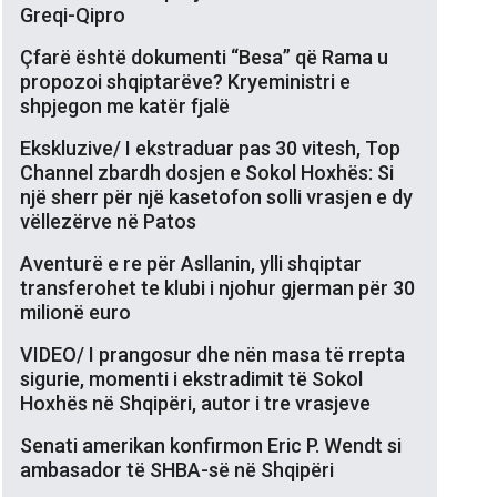
Greqi-Qipro
Çfarë është dokumenti “Besa” që Rama u
propozoi shqiptarëve? Kryeministri e
shpjegon me katër fjalë
Ekskluzive/ I ekstraduar pas 30 vitesh, Top
Channel zbardh dosjen e Sokol Hoxhës: Si
një sherr për një kasetofon solli vrasjen e dy
vëllezërve në Patos
Aventurë e re për Asllanin, ylli shqiptar
transferohet te klubi i njohur gjerman për 30
milionë euro
VIDEO/ I prangosur dhe nën masa të rrepta
sigurie, momenti i ekstradimit të Sokol
Hoxhës në Shqipëri, autor i tre vrasjeve
Senati amerikan konfirmon Eric P. Wendt si
ambasador të SHBA-së në Shqipëri