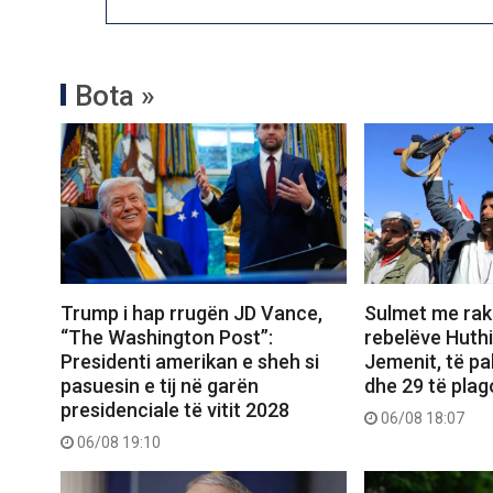
Bota »
Trump i hap rrugën JD Vance,
Sulmet me rak
“The Washington Post”:
rebelëve Huthi
Presidenti amerikan e sheh si
Jemenit, të pa
pasuesin e tij në garën
dhe 29 të plag
presidenciale të vitit 2028
06/08 18:07
06/08 19:10