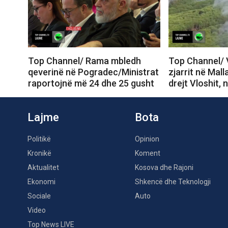
Top Channel/ Rama mbledh
Top Channel/ 
qeverinë në Pogradec/Ministrat
zjarrit në Mall
raportojnë më 24 dhe 25 gusht
drejt Vloshit, 
Lajme
Bota
Politikë
Opinion
Kronikë
Koment
Aktualitet
Kosova dhe Rajoni
Ekonomi
Shkencë dhe Teknologji
Sociale
Auto
Video
Top News LIVE