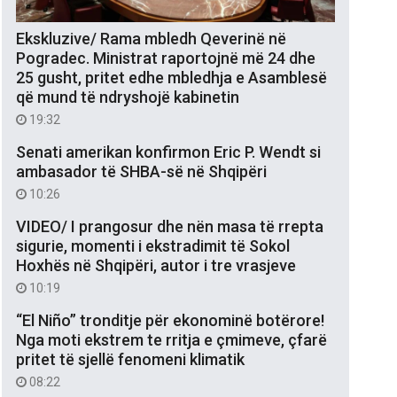
Ekskluzive/ Rama mbledh Qeverinë në
Pogradec. Ministrat raportojnë më 24 dhe
25 gusht, pritet edhe mbledhja e Asamblesë
që mund të ndryshojë kabinetin
19:32
Senati amerikan konfirmon Eric P. Wendt si
ambasador të SHBA-së në Shqipëri
10:26
VIDEO/ I prangosur dhe nën masa të rrepta
sigurie, momenti i ekstradimit të Sokol
Hoxhës në Shqipëri, autor i tre vrasjeve
10:19
“El Niño” tronditje për ekonominë botërore!
Nga moti ekstrem te rritja e çmimeve, çfarë
pritet të sjellë fenomeni klimatik
08:22