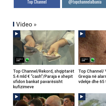
Top Channel
@topchannelalbania
Video »
Top Channel/Rekord, shqiptarët
Top Channel/ Vi
5.4 mld € “cash”/Paraja e xhepit
Greqia në ala
sfidon bankat pavarësisht
vdekje dhe 65 
kufizimeve