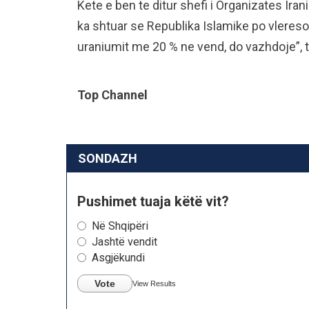
Kete e ben te ditur shefi i Organizates Iran
ka shtuar se Republika Islamike po vleres
uraniumit me 20 % ne vend, do vazhdoje”, t
Top Channel
SONDAZH
Pushimet tuaja këtë vit?
Në Shqipëri
Jashtë vendit
Asgjëkundi
Vote
View Results