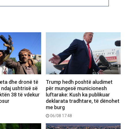
eta dhe dronë të
Trump hedh poshtë aludimet
 ndaj ushtrisë së
për mungesë municionesh
ktën 38 të vdekur
luftarake: Kush ka publikuar
osur
deklarata tradhtare, të dënohet
me burg
06/08 17:48