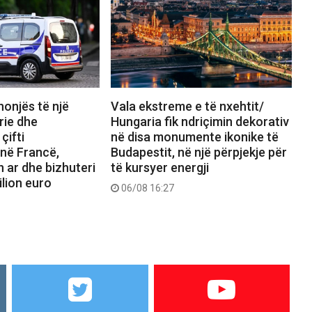
nonjës të një
Vala ekstreme e të nxehtit/
rie dhe
Hungaria fik ndriçimin dekorativ
çifti
në disa monumente ikonike të
 në Francë,
Budapestit, në një përpjekje për
n ar dhe bizhuteri
të kursyer energji
ilion euro
06/08 16:27