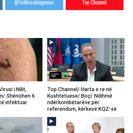
@tchbreakingnews
Top Channel
rusi i Nilit,
Top Channel/ Harta e re në
rm/ Shënohen 6
Kushtetuese/ Boçi: Ndihmë
të infektuar
ndërkombëtarëve për
referendum, kërkesë KQZ-së