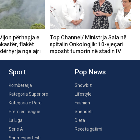
Vijon përhapja e
Top Channel/ Ministrja Sala në
akastër, flakët
spitalin Onkologjik: 10-vjeçari
ndërhyrja nga ajri
mposht tumorin në stadin IV
Sport
Pop News
Kombëtarja
Showbiz
Kategoria Superiore
Lifestyle
Kategoria e Parë
Fashion
Premier League
Shëndeti
La Liga
Dieta
Serie A
Receta gatimi
Shumësportësh