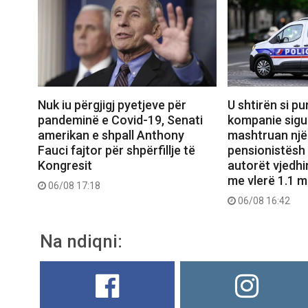
Nuk iu përgjigj pyetjeve për
U shtirën si pu
pandeminë e Covid-19, Senati
kompanie sigu
amerikan e shpall Anthony
mashtruan një 
Fauci fajtor për shpërfillje të
pensionistësh
Kongresit
autorët vjedhi
me vlerë 1.1 m
06/08 17:18
06/08 16:42
Na ndiqni: