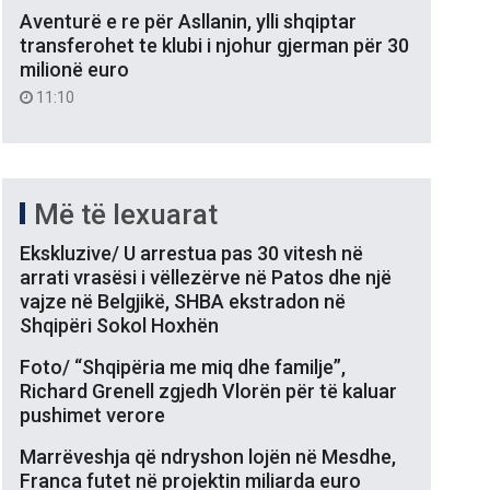
Aventurë e re për Asllanin, ylli shqiptar
transferohet te klubi i njohur gjerman për 30
milionë euro
11:10
Më të lexuarat
Ekskluzive/ U arrestua pas 30 vitesh në
arrati vrasësi i vëllezërve në Patos dhe një
vajze në Belgjikë, SHBA ekstradon në
Shqipëri Sokol Hoxhën
Foto/ “Shqipëria me miq dhe familje”,
Richard Grenell zgjedh Vlorën për të kaluar
pushimet verore
Marrëveshja që ndryshon lojën në Mesdhe,
Franca futet në projektin miliarda euro