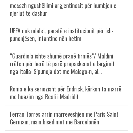
mesazh ngushëllimi argjentinasit për humbjen e
njeriut të dashur
UEFA nuk ndalet, paratë e institucionit për ish-
punonjësen, Infantino nën hetim
“Guardiola ishte shumë pranë firmës”/ Maldini
rrëfen për herë të parë prapaskenat e largimit
nga Italia: S’punoja dot me Malago-n, ai…
Roma e ka seriozisht për Endrick, kërkon ta marrë
me huazim nga Reali i Madridit
Ferran Torres arrin marrëveshjen me Paris Saint
Germain, nisin bisedimet me Barcelonën