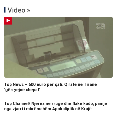
Video »
Top News – 600 euro për çati. Qiratë në Tiranë
‘gërryejnë xhepat’
Top Channel/ Njerëz në rrugë dhe flakë kudo, pamje
nga zjarri i mbrëmshëm Apokaliptik në Krujë…