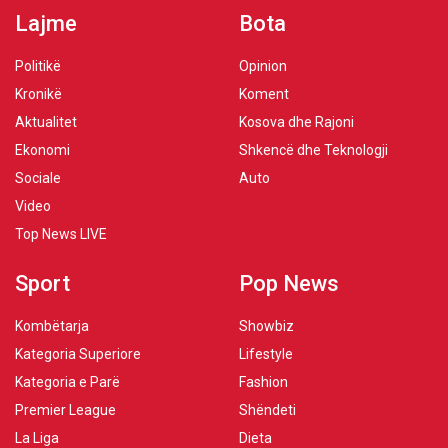
Lajme
Bota
Politikë
Opinion
Kronikë
Koment
Aktualitet
Kosova dhe Rajoni
Ekonomi
Shkencë dhe Teknologji
Sociale
Auto
Video
Top News LIVE
Sport
Pop News
Kombëtarja
Showbiz
Kategoria Superiore
Lifestyle
Kategoria e Parë
Fashion
Premier League
Shëndeti
La Liga
Dieta