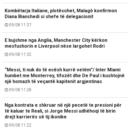
Kombëtarja Italiane, plotësohet, Malagò konfirmon
Diana Bianchedi si shefe të delegacionit
09/08 11:37
E bujshme nga Anglia, Manchester City kërkon
mesfushorin e Liverpool nëse largohet Rodri
09/08 11:32
“Messi, ti nuk do të ecësh kurrë vetëm”/ Inter Miami
humbet me Monterrey, tifozët dhe De Paul i kushtojnë
një homazh të veçantë kapitenit argjentinas
09/08 11:28
Nga kontrata e shkruar në një pecetë te presioni për
të kaluar te Reali, si Jorge Messi udhëhoqi të birin
drejt karrierës së tij ikonike
09/08 11:22