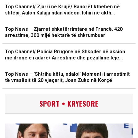
Top Channel/ Zjarri në Krujë/ Banorët kthehen në
shtëpi, Aulon Kalaja ndan videon: Ishin në akth…
Top News – Zjarret shkatërrimtare në Francë. 420
arrestime, 300 mijë hektarë të shkrumbuar
Top Channel/ Policia Rrugore në Shkodër në aksion
me dronë e radarë/ Arrestime dhe pezullime leje…
Top News – ‘Shtrihu këtu, ndalo!’ Momenti i arrestimit
të vrasësit të 20 vjeçarit, Joan Zuko në Korçë
SPORT • KRYESORE