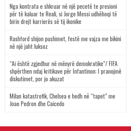
Nga kontrata e shkruar në një pecetë te presioni
për të kaluar te Reali, si Jorge Messi udhëhoqi të
birin drejt karrierës së tij ikonike
Rashford shijon pushimet, festë me vajza me bikini
në një jaht luksoz
“Ai është zgjedhur në mënyrë demokratike”/ FIFA
shpërthen ndaj kritikave për Infantinon: I pranojmë
diskutimet, por jo akuzat
Milan katastrofik, Chelsea e hedh në “tapet” me
Joao Pedron dhe Caicedo