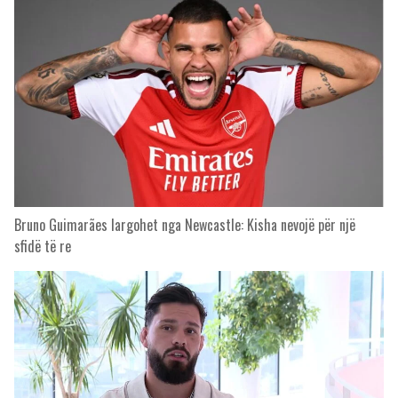
Bruno Guimarães largohet nga Newcastle: Kisha nevojë për një
sfidë të re