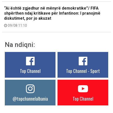
“Ai është zgjedhur në mënyrë demokratike”/ FIFA
shpërthen ndaj kritikave për Infantinon: I pranojmë
diskutimet, por jo akuzat
09/08 11:10
Na ndiqni:
Top Channel
Top Channel - Sport
@topchannelalbania
Top Channel