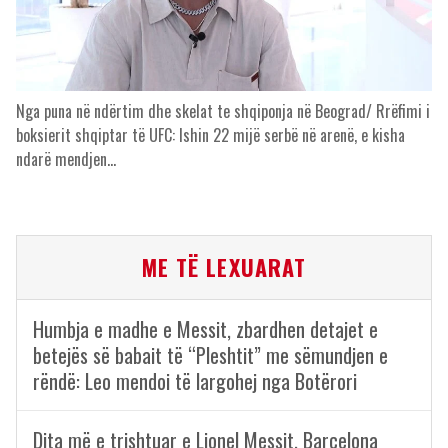
Nga puna në ndërtim dhe skelat te shqiponja në Beograd/ Rrëfimi i
boksierit shqiptar të UFC: Ishin 22 mijë serbë në arenë, e kisha
ndarë mendjen…
ME TË LEXUARAT
Humbja e madhe e Messit, zbardhen detajet e
betejës së babait të “Pleshtit” me sëmundjen e
rëndë: Leo mendoi të largohej nga Botërori
Dita më e trishtuar e Lionel Messit, Barcelona