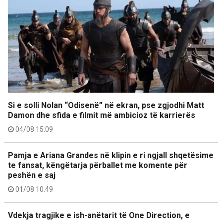
Si e solli Nolan “Odisenë” në ekran, pse zgjodhi Matt
Damon dhe sfida e filmit më ambicioz të karrierës
04/08 15:09
Pamja e Ariana Grandes në klipin e ri ngjall shqetësime
te fansat, këngëtarja përballet me komente për
peshën e saj
01/08 10:49
Vdekja tragjike e ish-anëtarit të One Direction, e