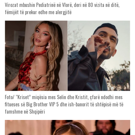
Virozat mbushin Pediatrinë në Vlorë, deri në 80 vizita në ditë,
fëmijët të prekur edhe me alergjitë
Foto/ “Kriset” miqësia mes Selin dhe Kristit, çfarë ndodhi mes
fitueses së Big Brother VIP 5 dhe ish-banorit të shtëpisë më të
famshme në Shqipëri