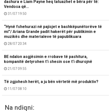
dashura e Liam Payne heq tatuazhet e bëra për të:
Vendosa që…
31/07 19:50
“Hynë fshehurazi në pajisjet e bashkëpunëtorëve të
mi”/ Ariana Grande padit hakerët për publikimin e
muzikës dhe materialeve të papublikuara
28/07 20:34
BE ndalon asgjësimin e rrobave të pashitura,
kompanitë detyrohen t’i shesin ose t’i dhurojnë
21/07 09:55
Të zgjohesh herët, a ju bën vërtetë më produktiv?
11/07 08:10
Na ndiqni: