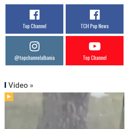
Top Channel
TCH Pop News
@topchannelalbania
Top Channel
Video »