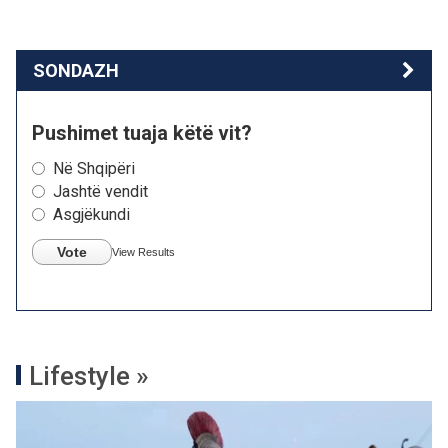
SONDAZH
Pushimet tuaja këtë vit?
Në Shqipëri
Jashtë vendit
Asgjëkundi
Vote
View Results
Lifestyle »