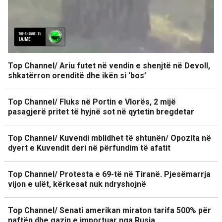
Top Channel/ Ariu futet në vendin e shenjtë në Devoll,
shkatërron orenditë dhe ikën si ‘bos’
Top Channel/ Fluks në Portin e Vlorës, 2 mijë
pasagjerë pritet të hyjnë sot në qytetin bregdetar
Top Channel/ Kuvendi mblidhet të shtunën/ Opozita në
dyert e Kuvendit deri në përfundim të afatit
Top Channel/ Protesta e 69-të në Tiranë. Pjesëmarrja
vijon e ulët, kërkesat nuk ndryshojnë
Top Channel/ Senati amerikan miraton tarifa 500% për
naftën dhe gazin e importuar nga Rusia