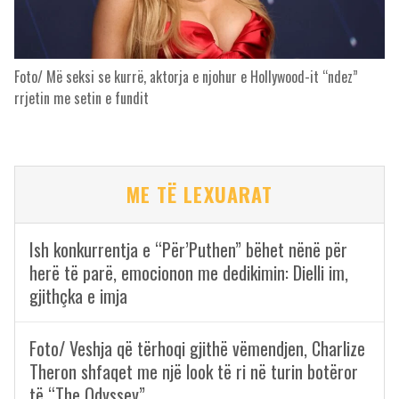
Foto/ Më seksi se kurrë, aktorja e njohur e Hollywood-it “ndez”
rrjetin me setin e fundit
ME TË LEXUARAT
Ish konkurrentja e “Për’Puthen” bëhet nënë për
herë të parë, emocionon me dedikimin: Dielli im,
gjithçka e imja
Foto/ Veshja që tërhoqi gjithë vëmendjen, Charlize
Theron shfaqet me një look të ri në turin botëror
të “The Odyssey”