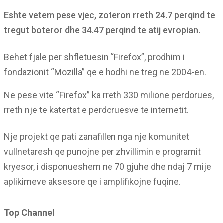
Eshte vetem pese vjec, zoteron rreth 24.7 perqind te
tregut boteror dhe 34.47 perqind te atij evropian.
Behet fjale per shfletuesin “Firefox”, prodhim i
fondazionit “Mozilla” qe e hodhi ne treg ne 2004-en.
Ne pese vite “Firefox” ka rreth 330 milione perdorues,
rreth nje te katertat e perdoruesve te internetit.
Nje projekt qe pati zanafillen nga nje komunitet
vullnetaresh qe punojne per zhvillimin e programit
kryesor, i disponueshem ne 70 gjuhe dhe ndaj 7 mije
aplikimeve aksesore qe i amplifikojne fuqine.
Top Channel