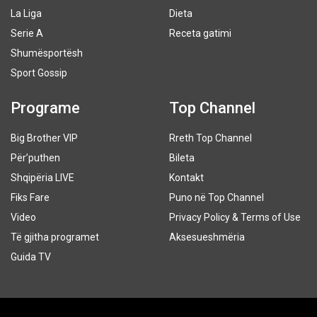
La Liga
Dieta
Serie A
Receta gatimi
Shumësportësh
Sport Gossip
Programe
Top Channel
Big Brother VIP
Rreth Top Channel
Për’puthen
Bileta
Shqipëria LIVE
Kontakt
Fiks Fare
Puno në Top Channel
Video
Privacy Policy & Terms of Use
Të gjitha programet
Aksesueshmëria
Guida TV