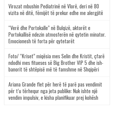
Virozat mbushin Pediatrinë në Vlorë, deri në 80
vizita në ditë, fëmijët të prekur edhe me alergjitë
“Verë dhe Portokalle” në Bulqizë, aktorët e
Portokallisë ndezin atmosferën në qytetin minator.
Emocionesh të forta për qytetarët
Foto/ “Kriset” miqësia mes Selin dhe Kristit, çfarë
ndodhi mes fitueses së Big Brother VIP 5 dhe ish-
banorit të shtëpisë më të famshme në Shqipëri
Ariana Grande flet për herë të parë pas vendimit
për t’u tërhequr nga jeta publike: Nuk ishte një
vendim impulsiv, e kisha planifikuar prej kohësh