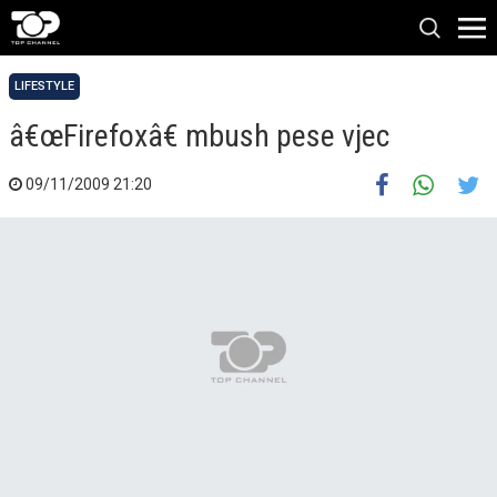
LIFESTYLE
â€œFirefoxâ€ mbush pese vjec
09/11/2009 21:20