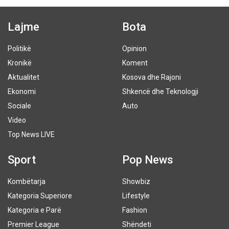
Lajme
Bota
Politikë
Opinion
Kronikë
Koment
Aktualitet
Kosova dhe Rajoni
Ekonomi
Shkencë dhe Teknologji
Sociale
Auto
Video
Top News LIVE
Sport
Pop News
Kombëtarja
Showbiz
Kategoria Superiore
Lifestyle
Kategoria e Parë
Fashion
Premier League
Shëndeti