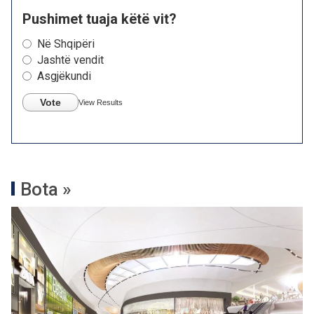
Pushimet tuaja këtë vit?
Në Shqipëri
Jashtë vendit
Asgjëkundi
Vote
View Results
Bota »