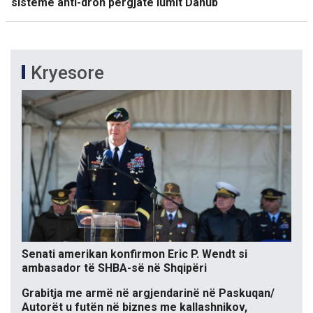
sisteme anti-dron përgjatë lumit Danub
Kryesore
Senati amerikan konfirmon Eric P. Wendt si
ambasador të SHBA-së në Shqipëri
Grabitja me armë në argjendarinë në Paskuqan/
Autorët u futën në biznes me kallashnikov,