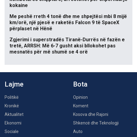
kokaine
Me peshë rreth 4 tonë dhe me shpejtësi mbi 8 mijë
km/orë, një pjesë e raketës Falcon 9 të SpaceX
përplaset në Hënë
Zgjerimi i superstradës Tiranë-Durrës në fazën e
tretë, ARRSH: Më 6-7 gusht aksi bllokohet pas
mesnatës për më shumë se 4 orë
Lajme
Bota
Politikë
Opinion
Kronikë
Koment
Aktualitet
Kosova dhe Rajoni
Ekonomi
Shkencë dhe Teknologji
Sociale
Auto