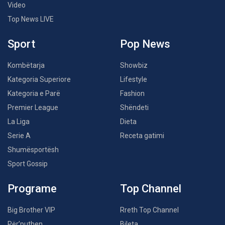
Video
Top News LIVE
Sport
Pop News
Kombëtarja
Showbiz
Kategoria Superiore
Lifestyle
Kategoria e Parë
Fashion
Premier League
Shëndeti
La Liga
Dieta
Serie A
Receta gatimi
Shumësportësh
Sport Gossip
Programe
Top Channel
Big Brother VIP
Rreth Top Channel
Për’puthen
Bileta