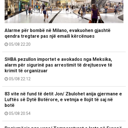
Alarme për bombë në Milano, evakuohen gjashtë
qendra tregtare pas një emaili kërcënues
05/08 22:20
SHBA pezullon importet e avokados nga Meksika,
alarm për sigurinë pas arrestimit të drejtuesve të
krimit të organizuar
05/08 22:12
83 vite në fund të detit Jon/ Zbulohet anija gjermane e
Luftës së Dytë Botërore, e vetmja e llojit të saj në
botë
05/08 20:54