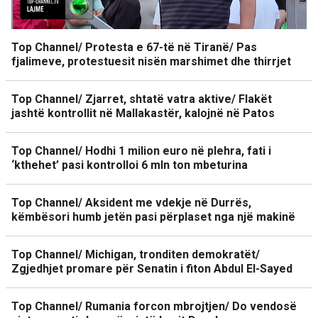
Top Channel/ Protesta e 67-të në Tiranë/ Pas
fjalimeve, protestuesit nisën marshimet dhe thirrjet
Top Channel/ Zjarret, shtatë vatra aktive/ Flakët
jashtë kontrollit në Mallakastër, kalojnë në Patos
Top Channel/ Hodhi 1 milion euro në plehra, fati i
‘kthehet’ pasi kontrolloi 6 mln ton mbeturina
Top Channel/ Aksident me vdekje në Durrës,
këmbësori humb jetën pasi përplaset nga një makinë
Top Channel/ Michigan, tronditen demokratët/
Zgjedhjet promare për Senatin i fiton Abdul El-Sayed
Top Channel/ Rumania forcon mbrojtjen/ Do vendosë