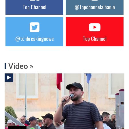
Top Channel
@topchannelalbania
@tchbreakingnews
Top Channel
Video »