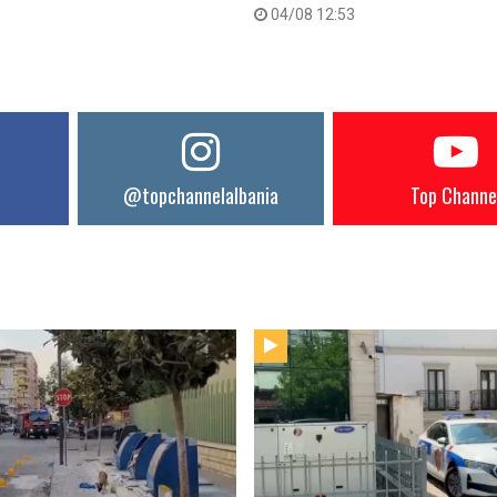
04/08 12:53
@topchannelalbania
Top Channe