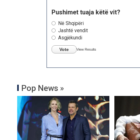
Pushimet tuaja këtë vit?
Në Shqipëri
Jashtë vendit
Asgjëkundi
Vote
View Results
Pop News »