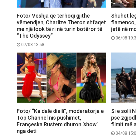
Foto/ Veshja që tërhoqi gjithë
Shuhet le
vëmendjen, Charlize Theron shfaqet
flamenco,
me një look të ri në turin botëror të
jetë në m
“The Odyssey”
06/08 19:
07/08 13:58
Foto/ “Ka dalë dielli”, moderatorja e
Si e solli
Top Channel nis pushimet,
pse zgjod
Françeska Rustem dhuron ‘show’
filmit më 
nga deti
04/08 15: