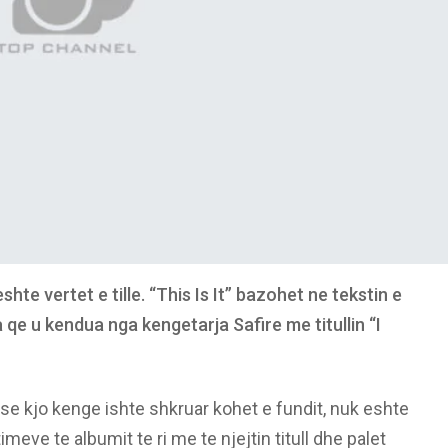
te vertet e tille. “This Is It” bazohet ne tekstin e
 qe u kendua nga kengetarja Safire me titullin “I
e kjo kenge ishte shkruar kohet e fundit, nuk eshte
imeve te albumit te ri me te njejtin titull dhe palet