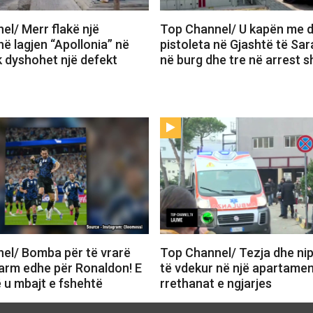
el/ Merr flakë një
Top Channel/ U kapën me 
ë lagjen “Apollonia” në
pistoleta në Gjashtë të Sar
k dyshohet një defekt
në burg dhe tre në arrest s
el/ Bomba për të vrarë
Top Channel/ Tezja dhe nip
larm edhe për Ronaldon! E
të vdekur në një apartamen
 u mbajt e fshehtë
rrethanat e ngjarjes