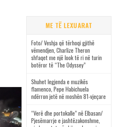
ME TË LEXUARAT
Foto/ Veshja që tërhoqi gjithë
vëmendjen, Charlize Theron
shfaqet me një look të ri në turin
botëror të “The Odyssey”
Shuhet legjenda e muzikës
flamenco, Pepe Habichuela
ndërron jetë në moshën 81-vjeçare
“Verë dhe portokalle” në Elbasan/
Pjesëmarrje e jashtëzakonshme,