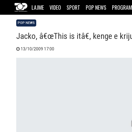
LAJME
VIDEO
SPORT
POP NEWS
PROGRAM
POP NEWS
Jacko, â€œThis is itâ€, kenge e kri
13/10/2009 17:00