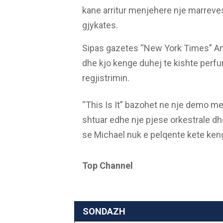
kane arritur menjehere nje marreves
gjykates.
Sipas gazetes “New York Times” An
dhe kjo kenge duhej te kishte perfu
regjistrimin.
“This Is It” bazohet ne nje demo me
shtuar edhe nje pjese orkestrale dhe 
se Michael nuk e pelqente kete ken
Top Channel
SONDAZH