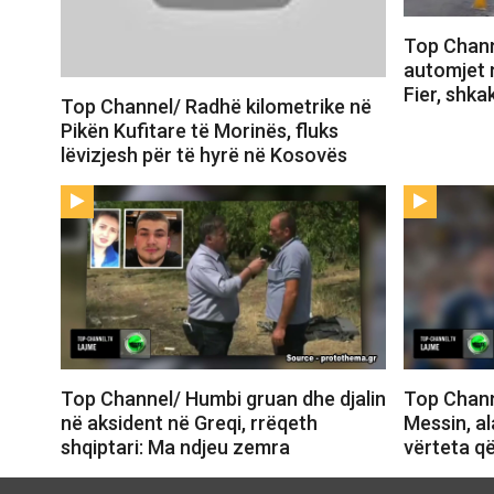
Top Chann
automjet n
Fier, shka
Top Channel/ Radhë kilometrike në
Pikën Kufitare të Morinës, fluks
lëvizjesh për të hyrë në Kosovës
Top Channel/ Humbi gruan dhe djalin
Top Chann
në aksident në Greqi, rrëqeth
Messin, a
shqiptari: Ma ndjeu zemra
vërteta që