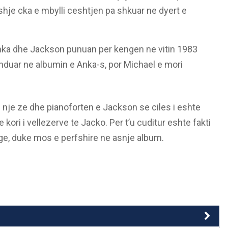
hje cka e mbylli ceshtjen pa shkuar ne dyert e
ka dhe Jackson punuan per kengen ne vitin 1983
nduar ne albumin e Anka-s, por Michael e mori
 nje ze dhe pianoforten e Jackson se ciles i eshte
kori i vellezerve te Jacko. Per t’u cuditur eshte fakti
ge, duke mos e perfshire ne asnje album.