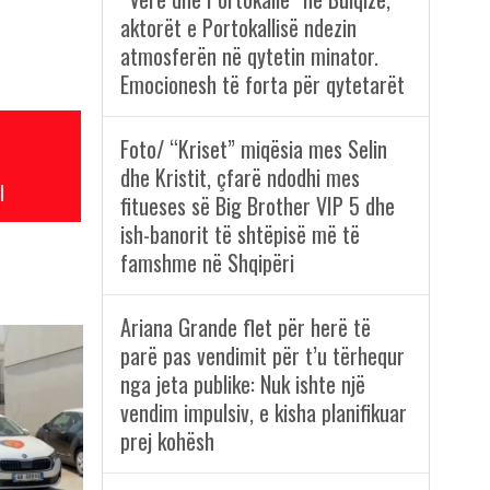
aktorët e Portokallisë ndezin
atmosferën në qytetin minator.
Emocionesh të forta për qytetarët
Foto/ “Kriset” miqësia mes Selin
dhe Kristit, çfarë ndodhi mes
l
fitueses së Big Brother VIP 5 dhe
ish-banorit të shtëpisë më të
famshme në Shqipëri
Ariana Grande flet për herë të
parë pas vendimit për t’u tërhequr
nga jeta publike: Nuk ishte një
vendim impulsiv, e kisha planifikuar
prej kohësh