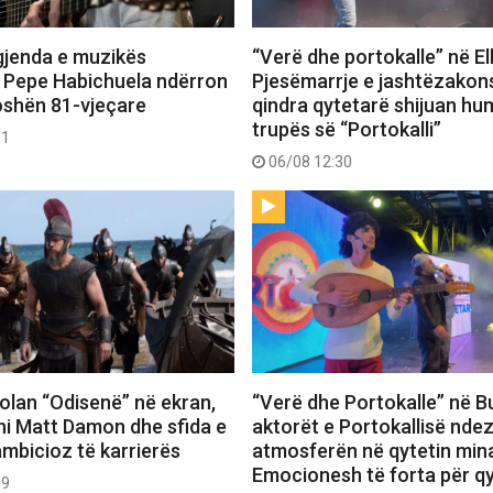
gjenda e muzikës
“Verë dhe portokalle” në E
 Pepe Habichuela ndërron
Pjesëmarrje e jashtëzako
oshën 81-vjeçare
qindra qytetarë shijuan hu
trupës së “Portokalli”
31
06/08 12:30
 Nolan “Odisenë” në ekran,
“Verë dhe Portokalle” në Bu
hi Matt Damon dhe sfida e
aktorët e Portokallisë ndez
ambicioz të karrierës
atmosferën në qytetin mina
Emocionesh të forta për q
09