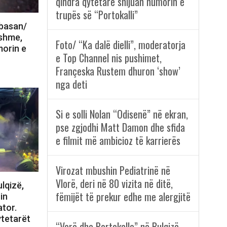
qindra qytetarë shijuan humorin e
trupës së “Portokalli”
lbasan/
nshme,
Foto/ “Ka dalë dielli”, moderatorja
morin e
e Top Channel nis pushimet,
Françeska Rustem dhuron ‘show’
nga deti
Si e solli Nolan “Odisenë” në ekran,
pse zgjodhi Matt Damon dhe sfida
e filmit më ambicioz të karrierës
Virozat mbushin Pediatrinë në
Vlorë, deri në 80 vizita në ditë,
lqizë,
fëmijët të prekur edhe me alergjitë
in
tor.
ytetarët
“Verë dhe Portokalle” në Bulqizë,