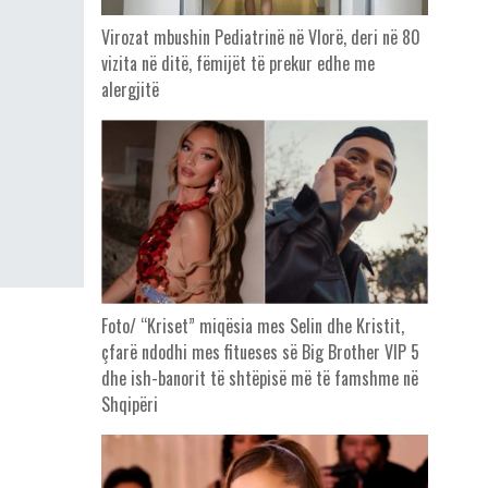
Virozat mbushin Pediatrinë në Vlorë, deri në 80
vizita në ditë, fëmijët të prekur edhe me
alergjitë
Foto/ “Kriset” miqësia mes Selin dhe Kristit,
çfarë ndodhi mes fitueses së Big Brother VIP 5
dhe ish-banorit të shtëpisë më të famshme në
Shqipëri