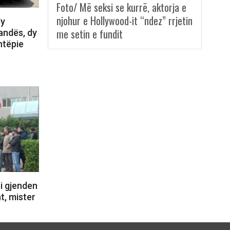
Foto/ Më seksi se kurrë, aktorja e
njohur e Hollywood-it “ndez” rrjetin
dy
me setin e fundit
andës, dy
htëpie
i gjenden
t, mister