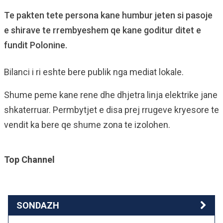
Te pakten tete persona kane humbur jeten si pasoje
e shirave te rrembyeshem qe kane goditur ditet e
fundit Polonine.
Bilanci i ri eshte bere publik nga mediat lokale.
Shume peme kane rene dhe dhjetra linja elektrike jane
shkaterruar. Permbytjet e disa prej rrugeve kryesore te
vendit ka bere qe shume zona te izolohen.
Top Channel
SONDAZH