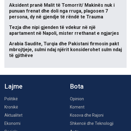
Aksident pranë Malit të Tomorrit/ Makinës nuk i
punuan frenat dhe doli nga rruga, plagosen 7
persona, dy në gjendje të rëndë te Trauma
Tezja dhe nipi gjenden të vdekur në një
apartament në Napoli, mister rrethanat e ngjarjes
Arabia Saudite, Turqia dhe Pakistani firmosin pakt
mbrojtjeje, sulmi ndaj njërit konsiderohet sulm ndaj
të gjithëve
Lajme
Bota
Politikë
Opinion
Kronikë
Koment
Aktualitet
Kosova dhe Rajoni
Ekonomi
Shkencë dhe Teknologji