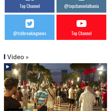
Top Channel
@topchannelalbania
@tchbreakingnews
Top Channel
Video »