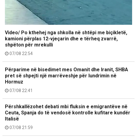
Video/ Po kthehej nga shkolla në shtëpi me biçikletë,
kamioni përplas 12-vjeçarin dhe e tërheq zvarrë,
shpëton për mrekulli
07/08 22:54
Përparime në bisedimet mes Omanit dhe Iranit, SHBA
pret së shpejti një marrëveshje për lundrimin në
Hormuz
07/08 22:41
Përshkallëzohet debati mbi fluksin e emigrantëve në
Ceuta, Spanja do të vendosë kontrolle kufitare kundër
Italisë
07/08 21:59