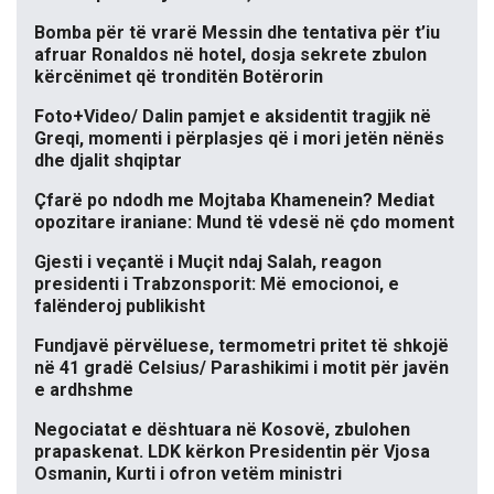
Bomba për të vrarë Messin dhe tentativa për t’iu
afruar Ronaldos në hotel, dosja sekrete zbulon
kërcënimet që tronditën Botërorin
Foto+Video/ Dalin pamjet e aksidentit tragjik në
Greqi, momenti i përplasjes që i mori jetën nënës
dhe djalit shqiptar
Çfarë po ndodh me Mojtaba Khamenein? Mediat
opozitare iraniane: Mund të vdesë në çdo moment
Gjesti i veçantë i Muçit ndaj Salah, reagon
presidenti i Trabzonsporit: Më emocionoi, e
falënderoj publikisht
Fundjavë përvëluese, termometri pritet të shkojë
në 41 gradë Celsius/ Parashikimi i motit për javën
e ardhshme
Negociatat e dështuara në Kosovë, zbulohen
prapaskenat. LDK kërkon Presidentin për Vjosa
Osmanin, Kurti i ofron vetëm ministri