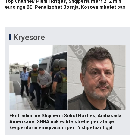
Top Channel/ Plani i Rritjes, Shqipëria merr 212 mln
euro nga BE. Penalizohet Bosnja, Kosova mbetet pas
Kryesore
Ekstradimi në Shqipëri i Sokol Hoxhës, Ambasada
Amerikane: SHBA nuk është strehë për ata që
keqpërdorin emigracioni për t’i shpëtuar ligjit