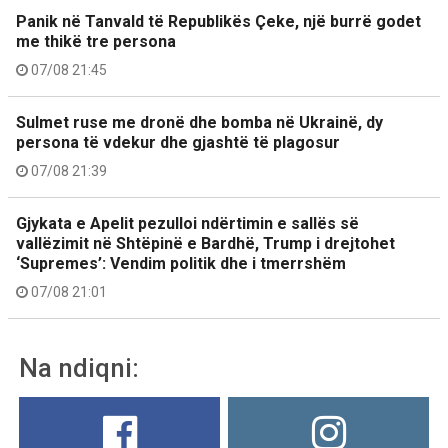
Panik në Tanvald të Republikës Çeke, një burrë godet
me thikë tre persona
07/08 21:45
Sulmet ruse me dronë dhe bomba në Ukrainë, dy
persona të vdekur dhe gjashtë të plagosur
07/08 21:39
Gjykata e Apelit pezulloi ndërtimin e sallës së
vallëzimit në Shtëpinë e Bardhë, Trump i drejtohet
‘Supremes’: Vendim politik dhe i tmerrshëm
07/08 21:01
Na ndiqni: