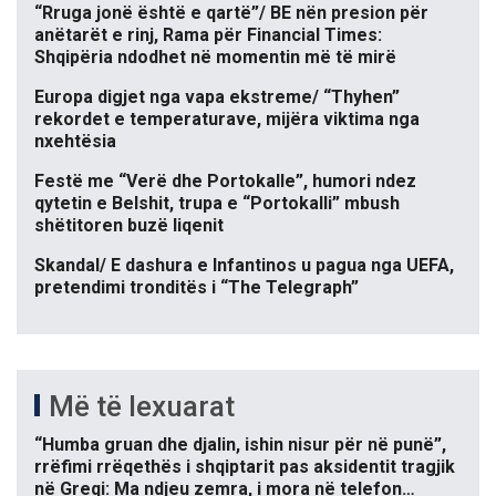
“Rruga jonë është e qartë”/ BE nën presion për
anëtarët e rinj, Rama për Financial Times:
Shqipëria ndodhet në momentin më të mirë
Europa digjet nga vapa ekstreme/ “Thyhen”
rekordet e temperaturave, mijëra viktima nga
nxehtësia
Festë me “Verë dhe Portokalle”, humori ndez
qytetin e Belshit, trupa e “Portokalli” mbush
shëtitoren buzë liqenit
Skandal/ E dashura e Infantinos u pagua nga UEFA,
pretendimi tronditës i “The Telegraph”
Më të lexuarat
“Humba gruan dhe djalin, ishin nisur për në punë”,
rrëfimi rrëqethës i shqiptarit pas aksidentit tragjik
në Greqi: Ma ndjeu zemra, i mora në telefon…