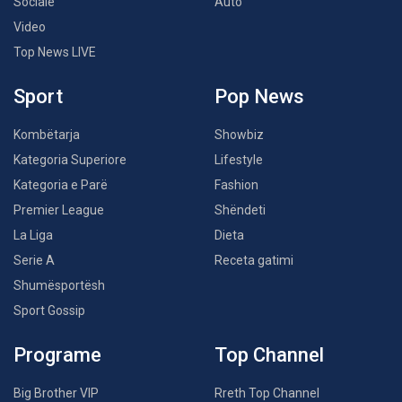
Sociale
Auto
Video
Top News LIVE
Sport
Pop News
Kombëtarja
Showbiz
Kategoria Superiore
Lifestyle
Kategoria e Parë
Fashion
Premier League
Shëndeti
La Liga
Dieta
Serie A
Receta gatimi
Shumësportësh
Sport Gossip
Programe
Top Channel
Big Brother VIP
Rreth Top Channel