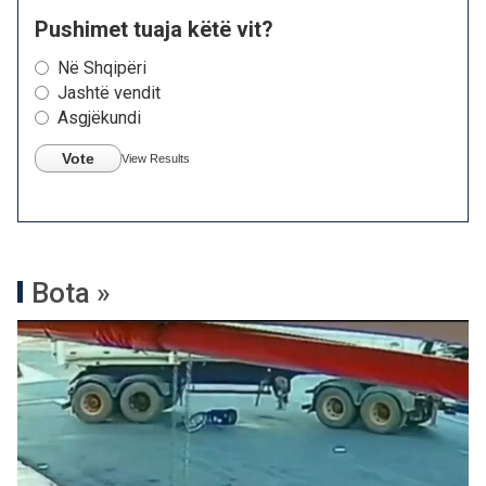
Pushimet tuaja këtë vit?
Në Shqipëri
Jashtë vendit
Asgjëkundi
Vote
View Results
Bota »