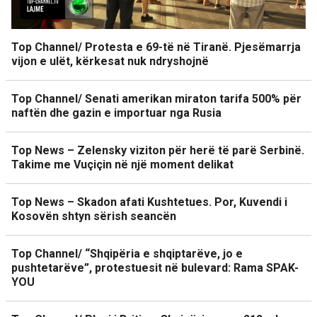
Top Channel/ Protesta e 69-të në Tiranë. Pjesëmarrja
vijon e ulët, kërkesat nuk ndryshojnë
Top Channel/ Senati amerikan miraton tarifa 500% për
naftën dhe gazin e importuar nga Rusia
Top News – Zelensky viziton për herë të parë Serbinë.
Takime me Vuçiçin në një moment delikat
Top News – Skadon afati Kushtetues. Por, Kuvendi i
Kosovën shtyn sërish seancën
Top Channel/ “Shqipëria e shqiptarëve, jo e
pushtetarëve”, protestuesit në bulevard: Rama SPAK-
YOU