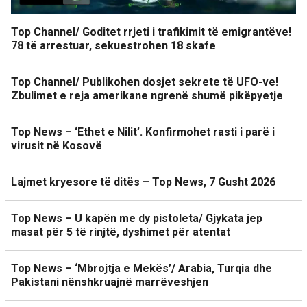
Top Channel/ Goditet rrjeti i trafikimit të emigrantëve!
78 të arrestuar, sekuestrohen 18 skafe
Top Channel/ Publikohen dosjet sekrete të UFO-ve!
Zbulimet e reja amerikane ngrenë shumë pikëpyetje
Top News – ‘Ethet e Nilit’. Konfirmohet rasti i parë i
virusit në Kosovë
Lajmet kryesore të ditës – Top News, 7 Gusht 2026
Top News – U kapën me dy pistoleta/ Gjykata jep
masat për 5 të rinjtë, dyshimet për atentat
Top News – ‘Mbrojtja e Mekës’/ Arabia, Turqia dhe
Pakistani nënshkruajnë marrëveshjen