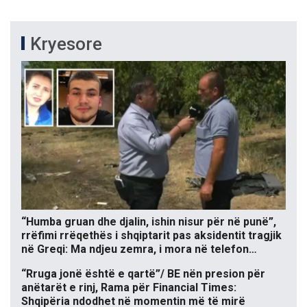
Kryesore
“Humba gruan dhe djalin, ishin nisur për në punë”,
rrëfimi rrëqethës i shqiptarit pas aksidentit tragjik
në Greqi: Ma ndjeu zemra, i mora në telefon…
“Rruga jonë është e qartë”/ BE nën presion për
anëtarët e rinj, Rama për Financial Times:
Shqipëria ndodhet në momentin më të mirë