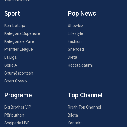
Sport
Pop News
Kombëtarja
Showbiz
Kategoria Superiore
Lifestyle
Kategoria e Parë
Fashion
Premier League
Shëndeti
La Liga
Dieta
Serie A
Receta gatimi
Shumësportësh
Sport Gossip
Programe
Top Channel
Big Brother VIP
Rreth Top Channel
Për’puthen
Bileta
Shqipëria LIVE
Kontakt