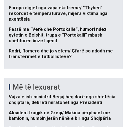
Europa digjet nga vapa ekstreme/ “Thyhen”
rekordet e temperaturave, mijëra viktima nga
nxehtësia
Festë me “Verë dhe Portokalle”, humori ndez
qytetin e Belshit, trupa e “Portokalli” mbush
shëtitoren buzë liqenit
Rodri, Romero dhe jo vetëm/ Çfarë po ndodh me
transferimet e futbollistëve?
Më të lexuarat
Vajza e ish-ministrit Beqaj heq dorë nga shtetësia
shqiptare, dekreti miratohet nga Presidenti
Aksident tragjik në Greqi/ Makina përplaset me
kamionin, humbin jetën nënë e bir nga Shqipëria