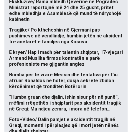
Ekskluzive/ Rama mbledh Qeverinë në Pogradec.
Ministrat raportojnë më 24 dhe 25 gusht, pritet
edhe mbledhja e Asamblesë që mund të ndryshojë
kabinetin
Tragjike/ Po ktheheshin në Gjermani pas
pushimeve në vendlindje, humbin jetën në aksident
tre anëtarët e familjes nga Kosova
E kryer/ Hap i madh për talentin shqiptar, 17-vjeçari
Armend Muslika firmos kontratën e parë
profesioniste me gjigantin anglez
Bomba për të vrarë Messin dhe tentativa për t’iu
afruar Ronaldos në hotel, dosja sekrete zbulon
kërcënimet që tronditën Botërorin
“Humba gruan dhe djalin, ishin nisur për në punë”,
rrëfimi rrëqethës i shqiptarit pas aksidentit tragjik
në Greqi: Ma ndjeu zemra, i mora në telefon…
Foto+Video/ Dalin pamjet e aksidentit tragjik në
Greqi, momenti i përplasjes që i mori jetën nënës
dhe djalit shqiptar