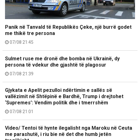
Panik në Tanvald të Republikës Çeke, një burrë godet
me thikë tre persona
07/08 21:45
Sulmet ruse me dronë dhe bomba në Ukrainë, dy
persona të vdekur dhe gjashtë të plagosur
07/08 21:39
Gjykata e Apelit pezulloi ndërtimin e sallës së
vallëzimit në Shtëpinë e Bardhë, Trump i drejtohet
‘Supremes’: Vendim politik dhe i tmerrshëm
07/08 21:01
Video/ Tentoi të hynte ilegalisht nga Maroku në Ceuta
me parashutë, i riu bie në det dhe humb jetën