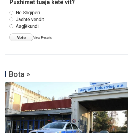
Pushimet tuaja këtë vit?
Në Shqipëri
Jashtë vendit
Asgjëkundi
Vote
View Results
Bota »