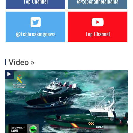
Top Channel
@topchannelalbania
@tchbreakingnews
Top Channel
Video »