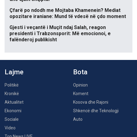
Çfarë po ndodh me Mojtaba Khamenein? Mediat
opozitare iraniane: Mund të vdesë në çdo moment
Gjesti i veçantë i Muçit ndaj Salah, reagon
presidenti i Trabzonsporit: Më emocionoi, e
falënderoj publikisht
Lajme
Bota
Politikë
Opinion
Kronikë
Koment
Aktualitet
Kosova dhe Rajoni
Ekonomi
Shkencë dhe Teknologji
Sociale
Auto
Video
Top News LIVE