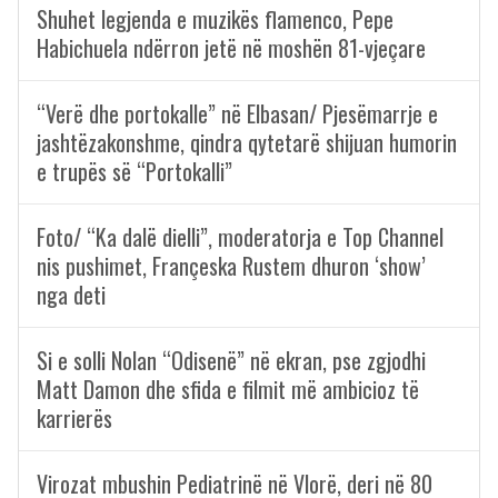
Shuhet legjenda e muzikës flamenco, Pepe
Habichuela ndërron jetë në moshën 81-vjeçare
“Verë dhe portokalle” në Elbasan/ Pjesëmarrje e
jashtëzakonshme, qindra qytetarë shijuan humorin
e trupës së “Portokalli”
Foto/ “Ka dalë dielli”, moderatorja e Top Channel
nis pushimet, Françeska Rustem dhuron ‘show’
nga deti
Si e solli Nolan “Odisenë” në ekran, pse zgjodhi
Matt Damon dhe sfida e filmit më ambicioz të
karrierës
Virozat mbushin Pediatrinë në Vlorë, deri në 80