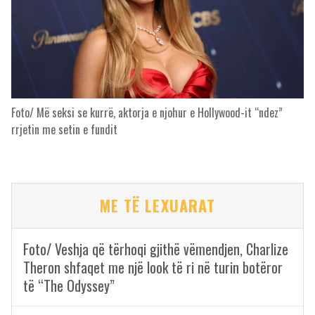
Foto/ Më seksi se kurrë, aktorja e njohur e Hollywood-it “ndez”
rrjetin me setin e fundit
ME TË LEXUARAT
Foto/ Veshja që tërhoqi gjithë vëmendjen, Charlize
Theron shfaqet me një look të ri në turin botëror
të “The Odyssey”