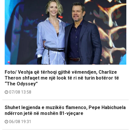
Foto/ Veshja që tërhoqi gjithë vëmendjen, Charlize
Theron shfaqet me një look të ri në turin botëror të
“The Odyssey”
07/08 13:58
Shuhet legjenda e muzikës flamenco, Pepe Habichuela
ndërron jetë në moshën 81-vjeçare
06/08 19:31