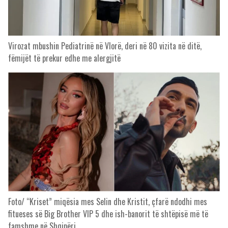
Virozat mbushin Pediatrinë në Vlorë, deri në 80 vizita në ditë,
fëmijët të prekur edhe me alergjitë
Foto/ “Kriset” miqësia mes Selin dhe Kristit, çfarë ndodhi mes
fitueses së Big Brother VIP 5 dhe ish-banorit të shtëpisë më të
famshme në Shqipëri