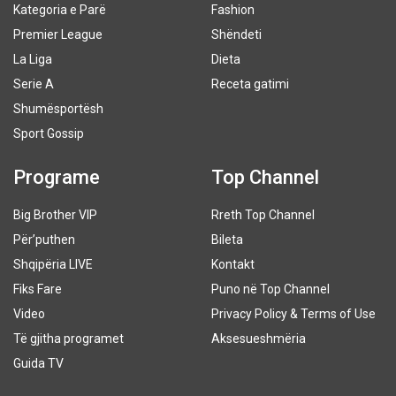
Kategoria e Parë
Fashion
Premier League
Shëndeti
La Liga
Dieta
Serie A
Receta gatimi
Shumësportësh
Sport Gossip
Programe
Top Channel
Big Brother VIP
Rreth Top Channel
Për’puthen
Bileta
Shqipëria LIVE
Kontakt
Fiks Fare
Puno në Top Channel
Video
Privacy Policy & Terms of Use
Të gjitha programet
Aksesueshmëria
Guida TV