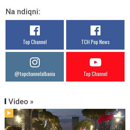
Na ndiqni:
Top Channel
TCH Pop News
@topchannelalbania
Top Channel
Video »