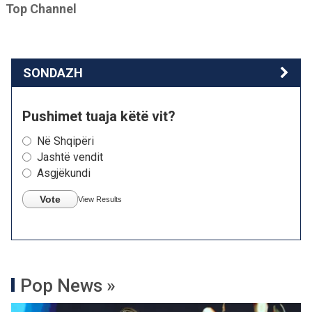
Top Channel
SONDAZH
Pushimet tuaja këtë vit?
Në Shqipëri
Jashtë vendit
Asgjëkundi
Vote
View Results
Pop News »