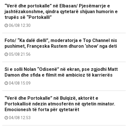
“Verë dhe portokalle” në Elbasan/ Pjesëmarrje e
jashtëzakonshme, qindra qytetarë shijuan humorin e
trupës së “Portokalli”
06/08 12:30
Foto/ “Ka dalë dielli”, moderatorja e Top Channel nis
pushimet, Françeska Rustem dhuron ‘show’ nga deti
05/08 21:56
Si e solli Nolan “Odisenë” në ekran, pse zgjodhi Matt
Damon dhe sfida e filmit më ambicioz të karrierës
04/08 15:09
“Verë dhe Portokalle” në Bulqizë, aktorët e
Portokallisë ndezin atmosferën në qytetin minator.
Emocionesh të forta për qytetarët
04/08 12:53