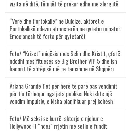
vizita në ditë, fëmijët të prekur edhe me alergjitë
“Verë dhe Portokalle” në Bulqizë, aktorët e
Portokallisë ndezin atmosferën në qytetin minator.
Emocionesh të forta për qytetarët
Foto/ “Kriset” miqësia mes Selin dhe Kristit, çfarë
ndodhi mes fitueses së Big Brother VIP 5 dhe ish-
banorit të shtëpisë më të famshme në Shqipëri
Ariana Grande flet për herë të parë pas vendimit
për t’u tërhequr nga jeta publike: Nuk ishte një
vendim impulsiv, e kisha planifikuar prej kohësh
Foto/ Më seksi se kurrë, aktorja e njohur e
Hollywood-it “ndez” rrjetin me setin e fundit