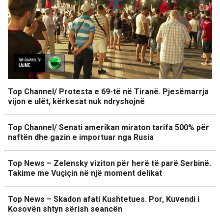
Top Channel/ Protesta e 69-të në Tiranë. Pjesëmarrja
vijon e ulët, kërkesat nuk ndryshojnë
Top Channel/ Senati amerikan miraton tarifa 500% për
naftën dhe gazin e importuar nga Rusia
Top News – Zelensky viziton për herë të parë Serbinë.
Takime me Vuçiçin në një moment delikat
Top News – Skadon afati Kushtetues. Por, Kuvendi i
Kosovën shtyn sërish seancën