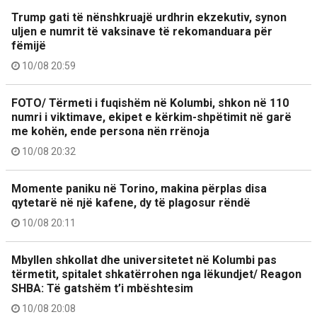
Trump gati të nënshkruajë urdhrin ekzekutiv, synon
uljen e numrit të vaksinave të rekomanduara për
fëmijë
10/08 20:59
FOTO/ Tërmeti i fuqishëm në Kolumbi, shkon në 110
numri i viktimave, ekipet e kërkim-shpëtimit në garë
me kohën, ende persona nën rrënoja
10/08 20:32
Momente paniku në Torino, makina përplas disa
qytetarë në një kafene, dy të plagosur rëndë
10/08 20:11
Mbyllen shkollat dhe universitetet në Kolumbi pas
tërmetit, spitalet shkatërrohen nga lëkundjet/ Reagon
SHBA: Të gatshëm t’i mbështesim
10/08 20:08