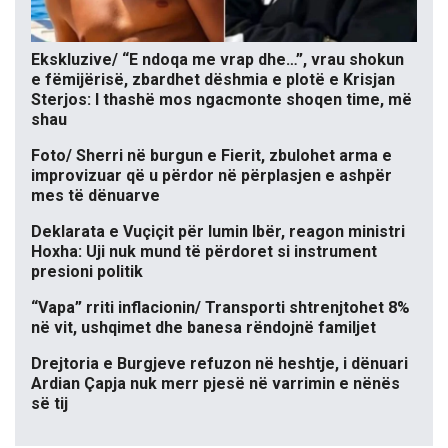
Ekskluzive/ “E ndoqa me vrap dhe…”, vrau shokun
e fëmijërisë, zbardhet dëshmia e plotë e Krisjan
Sterjos: I thashë mos ngacmonte shoqen time, më
shau
Foto/ Sherri në burgun e Fierit, zbulohet arma e
improvizuar që u përdor në përplasjen e ashpër
mes të dënuarve
Deklarata e Vuçiçit për lumin Ibër, reagon ministri
Hoxha: Uji nuk mund të përdoret si instrument
presioni politik
“Vapa” rriti inflacionin/ Transporti shtrenjtohet 8%
në vit, ushqimet dhe banesa rëndojnë familjet
Drejtoria e Burgjeve refuzon në heshtje, i dënuari
Ardian Çapja nuk merr pjesë në varrimin e nënës
së tij