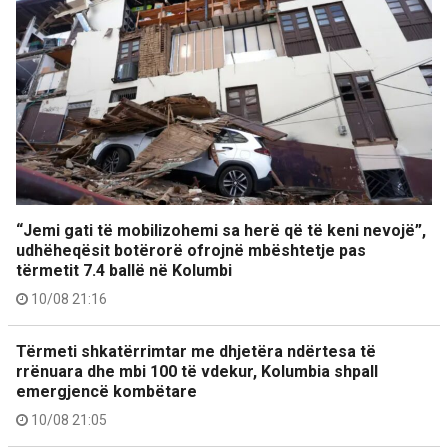
“Jemi gati të mobilizohemi sa herë që të keni nevojë”,
udhëheqësit botërorë ofrojnë mbështetje pas
tërmetit 7.4 ballë në Kolumbi
10/08 21:16
Tërmeti shkatërrimtar me dhjetëra ndërtesa të
rrënuara dhe mbi 100 të vdekur, Kolumbia shpall
emergjencë kombëtare
10/08 21:05