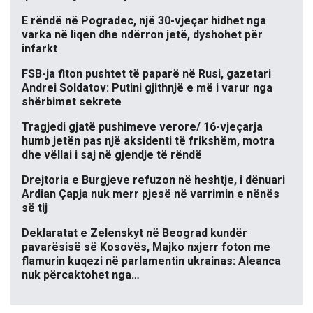
E rëndë në Pogradec, një 30-vjeçar hidhet nga
varka në liqen dhe ndërron jetë, dyshohet për
infarkt
FSB-ja fiton pushtet të paparë në Rusi, gazetari
Andrei Soldatov: Putini gjithnjë e më i varur nga
shërbimet sekrete
Tragjedi gjatë pushimeve verore/ 16-vjeçarja
humb jetën pas një aksidenti të frikshëm, motra
dhe vëllai i saj në gjendje të rëndë
Drejtoria e Burgjeve refuzon në heshtje, i dënuari
Ardian Çapja nuk merr pjesë në varrimin e nënës
së tij
Deklaratat e Zelenskyt në Beograd kundër
pavarësisë së Kosovës, Majko nxjerr foton me
flamurin kuqezi në parlamentin ukrainas: Aleanca
nuk përcaktohet nga…