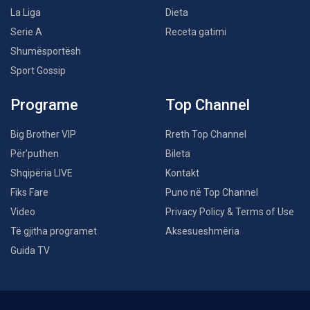
La Liga
Dieta
Serie A
Receta gatimi
Shumësportësh
Sport Gossip
Programe
Top Channel
Big Brother VIP
Rreth Top Channel
Për’puthen
Bileta
Shqipëria LIVE
Kontakt
Fiks Fare
Puno në Top Channel
Video
Privacy Policy & Terms of Use
Të gjitha programet
Aksesueshmëria
Guida TV