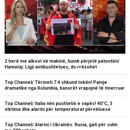
2 herë me alkool në makinë, humb përjetë patentën/
Hamataj: Ligji antikushtetues, do rrëzohet
Top Channel/ Tërmeti 7.4 shkund tokën! Pamje
dramatike nga Kolumbia, banorët vrapojnë të tmerruar
Top Channel/ Italia nën pushtetin e vapës! 40°C, 3
viktima dhe alarmi për temperaturat përvëluese
Top Channel/ Alarmi i Ukrainës: Rusia, gati për sulm