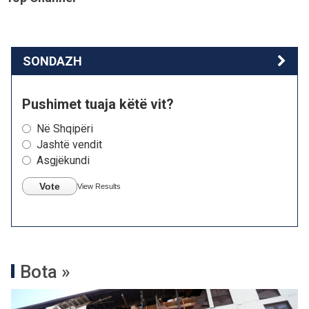
SONDAZH
Pushimet tuaja këtë vit?
Në Shqipëri
Jashtë vendit
Asgjëkundi
Vote
View Results
Bota »