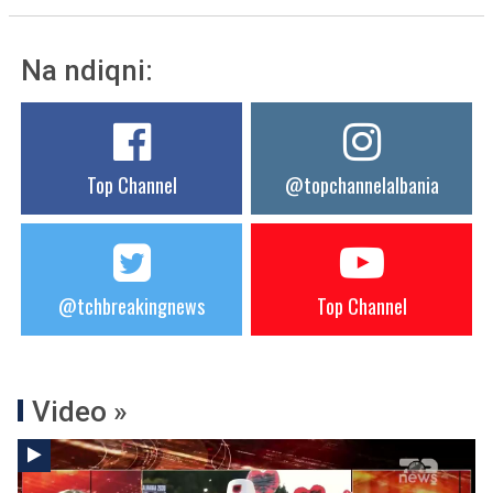
Na ndiqni:
Top Channel
@topchannelalbania
@tchbreakingnews
Top Channel
Video »