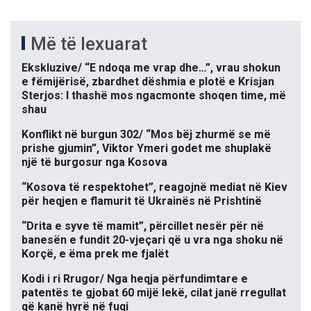
Më të lexuarat
Ekskluzive/ “E ndoqa me vrap dhe…”, vrau shokun
e fëmijërisë, zbardhet dëshmia e plotë e Krisjan
Sterjos: I thashë mos ngacmonte shoqen time, më
shau
Konflikt në burgun 302/ “Mos bëj zhurmë se më
prishe gjumin”, Viktor Ymeri godet me shuplakë
një të burgosur nga Kosova
“Kosova të respektohet”, reagojnë mediat në Kiev
për heqjen e flamurit të Ukrainës në Prishtinë
“Drita e syve të mamit”, përcillet nesër për në
banesën e fundit 20-vjeçari që u vra nga shoku në
Korçë, e ëma prek me fjalët
Kodi i ri Rrugor/ Nga heqja përfundimtare e
patentës te gjobat 60 mijë lekë, cilat janë rregullat
që kanë hyrë në fuqi