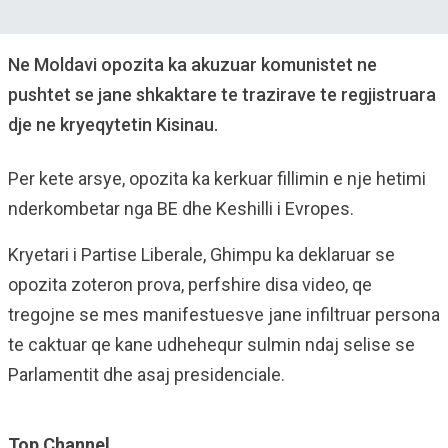
Ne Moldavi opozita ka akuzuar komunistet ne
pushtet se jane shkaktare te trazirave te regjistruara
dje ne kryeqytetin Kisinau.
Per kete arsye, opozita ka kerkuar fillimin e nje hetimi
nderkombetar nga BE dhe Keshilli i Evropes.
Kryetari i Partise Liberale, Ghimpu ka deklaruar se
opozita zoteron prova, perfshire disa video, qe
tregojne se mes manifestuesve jane infiltruar persona
te caktuar qe kane udhehequr sulmin ndaj selise se
Parlamentit dhe asaj presidenciale.
Top Channel