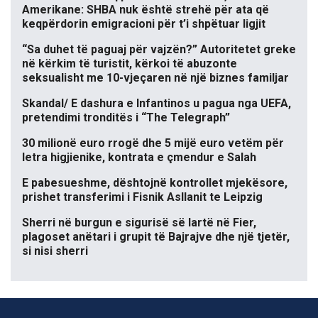
Amerikane: SHBA nuk është strehë për ata që
keqpërdorin emigracioni për t’i shpëtuar ligjit
“Sa duhet të paguaj për vajzën?” Autoritetet greke
në kërkim të turistit, kërkoi të abuzonte
seksualisht me 10-vjeçaren në një biznes familjar
Skandal/ E dashura e Infantinos u pagua nga UEFA,
pretendimi tronditës i “The Telegraph”
30 milionë euro rrogë dhe 5 mijë euro vetëm për
letra higjienike, kontrata e çmendur e Salah
E pabesueshme, dështojnë kontrollet mjekësore,
prishet transferimi i Fisnik Asllanit te Leipzig
Sherri në burgun e sigurisë së lartë në Fier,
plagoset anëtari i grupit të Bajrajve dhe një tjetër,
si nisi sherri