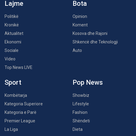
Lajme
Bota
Politikë
Opinion
Kronikë
Koment
Aktualitet
Kosova dhe Rajoni
Ekonomi
Shkencë dhe Teknologji
Sociale
Auto
Video
Top News LIVE
Sport
Pop News
Kombëtarja
Showbiz
Kategoria Superiore
Lifestyle
Kategoria e Parë
Fashion
Premier League
Shëndeti
La Liga
Dieta