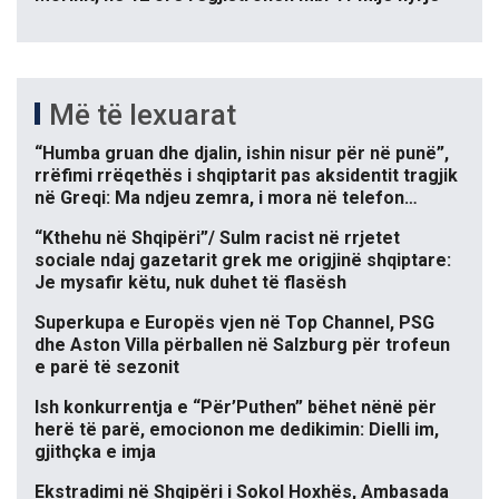
Më të lexuarat
“Humba gruan dhe djalin, ishin nisur për në punë”,
rrëfimi rrëqethës i shqiptarit pas aksidentit tragjik
në Greqi: Ma ndjeu zemra, i mora në telefon…
“Kthehu në Shqipëri”/ Sulm racist në rrjetet
sociale ndaj gazetarit grek me origjinë shqiptare:
Je mysafir këtu, nuk duhet të flasësh
Superkupa e Europës vjen në Top Channel, PSG
dhe Aston Villa përballen në Salzburg për trofeun
e parë të sezonit
Ish konkurrentja e “Për’Puthen” bëhet nënë për
herë të parë, emocionon me dedikimin: Dielli im,
gjithçka e imja
Ekstradimi në Shqipëri i Sokol Hoxhës, Ambasada