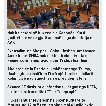
Nuk ka qetësi në Kuvendin e Kosovës, Kurti
goditet me vezë gjatë seancës nga deputetja e
AAK
Ekstradimi në Shqipëri i Sokol Hoxhës, Ambasada
Amerikane: SHBA nuk është strehë për ata që
keqpërdorin emigracioni për t’i shpëtuar ligjit
Abelardo de la Espriela u mbështet nga Trump,
Uashingtoni planifikon t’i ofrojë 1 miliard dollarë
Kolumbisë pas zgjedhjes së presidentit të ri
Skandal/ E dashura e Infantinos u pagua nga UEFA,
pretendimi tronditës i “The Telegraph”
Fluksi i shtuar lëvizjesh në pikën kufitare të
Morinit, në 12 orë regjistrohen mbi 41 mijë hyrje