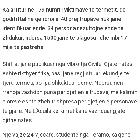
Ka arritur ne 179 numri i viktimave te termetit, qe
goditi Italine qendrore. 40 prej trupave nuk jane
identifikuar ende. 34 persona rezultojne ende te
zhdukur, ndersa 1500 jane te plagosur dhe mbi 17
mije te pastrehe.
Shifrat jane publikuar nga Mbrojtja Civile. Gjate nates
eshte rikthyer frika, pasi jane regjistruar lekundje te
tjera termeti, por pa shkaktuar deme. Ndersa nen
rrenoja vazhdon puna per gjetjen e trupave, me kalimin
e oreve eshte zbehur shpresa per gjetjen e personave
te gjalle. Ne L’Aquila kerkimet kane vazhduar gjate
gjithe nates.
Nje vajze 24-vjecare, studente nga Teramo, ka qene