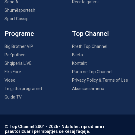
Serie A
Receta gatimi
Shumësportësh
Sport Gossip
Programe
Top Channel
Big Brother VIP
Rreth Top Channel
Për’puthen
Bileta
Shqipëria LIVE
Kontakt
Fiks Fare
Puno në Top Channel
Video
Privacy Policy & Terms of Use
Të gjitha programet
Aksesueshmëria
Guida TV
© Top Channel 2001 - 2026 • Ndalohet riprodhimi i
paautorizuar i përmbajtjes së kësaj faqeje.