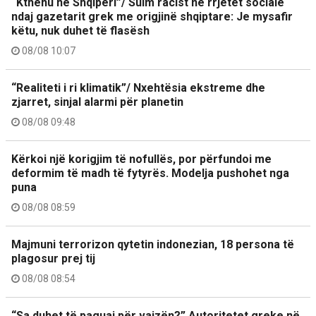
“Kthehu në Shqipëri”/ Sulm racist në rrjetet sociale
ndaj gazetarit grek me origjinë shqiptare: Je mysafir
këtu, nuk duhet të flasësh
08/08 10:07
“Realiteti i ri klimatik”/ Nxehtësia ekstreme dhe
zjarret, sinjal alarmi për planetin
08/08 09:48
Kërkoi një korigjim të nofullës, por përfundoi me
deformim të madh të fytyrës. Modelja pushohet nga
puna
08/08 08:59
Majmuni terrorizon qytetin indonezian, 18 persona të
plagosur prej tij
08/08 08:54
“Sa duhet të paguaj për vajzën?” Autoritetet greke në