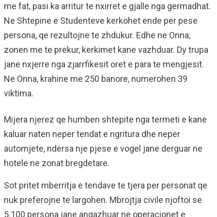
me fat, pasi ka arritur te nxirret e gjalle nga germadhat.
Ne Shtepine e Studenteve kerkohet ende per pese
persona, qe rezultojne te zhdukur. Edhe ne Onna,
zonen me te prekur, kerkimet kane vazhduar. Dy trupa
jane nxjerre nga zjarrfikesit oret e para te mengjesit.
Ne Onna, krahine me 250 banore, numerohen 39
viktima.
Mijera njerez qe humben shtepite nga termeti e kane
kaluar naten neper tendat e ngritura dhe neper
automjete, ndersa nje pjese e vogel jane derguar ne
hotele ne zonat bregdetare.
Sot pritet mberritja e tendave te tjera per personat qe
nuk preferojne te largohen. Mbrojtja civile njoftoi se
5.100 persona jane angazhuar ne operacionet e