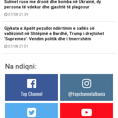
Sulmet ruse me dronë dhe bomba në Ukrainë, dy
persona të vdekur dhe gjashtë të plagosur
07/08 21:39
Gjykata e Apelit pezulloi ndërtimin e sallës së
vallëzimit në Shtëpinë e Bardhë, Trump i drejtohet
‘Supremes’: Vendim politik dhe i tmerrshëm
07/08 21:01
Na ndiqni:
Top Channel
@topchannelalbania