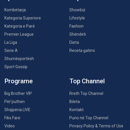
Kombëtarja
Showbiz
Kategoria Superiore
Lifestyle
Kategoria e Parë
Fashion
Premier League
Shëndeti
La Liga
Dieta
Serie A
Receta gatimi
Shumësportësh
Sport Gossip
Programe
Top Channel
Big Brother VIP
Rreth Top Channel
Për’puthen
Bileta
Shqipëria LIVE
Kontakt
Fiks Fare
Puno në Top Channel
Video
Privacy Policy & Terms of Use