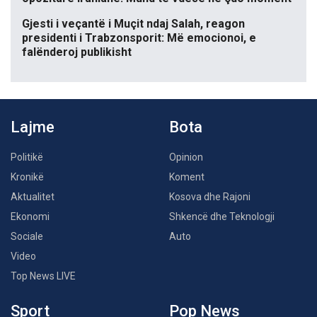
Gjesti i veçantë i Muçit ndaj Salah, reagon
presidenti i Trabzonsporit: Më emocionoi, e
falënderoj publikisht
Lajme
Bota
Politikë
Opinion
Kronikë
Koment
Aktualitet
Kosova dhe Rajoni
Ekonomi
Shkencë dhe Teknologji
Sociale
Auto
Video
Top News LIVE
Sport
Pop News