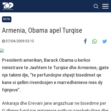
BOTA
Armenia, Obama apel Turqise
07/04/2009 03:15
Presidenti amerikan, Barack Obama u kerkoi
ministrave te Jashtem te Turqise dhe Armenise, gjate
nje takimi dje, “te perfundojne shpejt bisedimet qe
kane si qellim rivendosjen e marredhenieve mes dy
fqinjeve”.
Ankaraja dhe Erevani jane angazhuar ne bisedime per
t’i dhene fund nje armiqesie pothuaj njeshekullore dhe