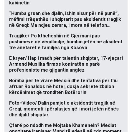
kabinetin
“Humba gruan dhe djalin, ishin nisur për në punë”,
rrëfimi rrëqethës i shqiptarit pas aksidentit tragjik
në Greqi: Ma ndjeu zemra, i mora në telefon…
Tragjike/ Po ktheheshin në Gjermani pas
pushimeve në vendlindje, humbin jetën në aksident
tre anëtarët e familjes nga Kosova
E kryer/ Hap i madh për talentin shqiptar, 17-vjeçari
Armend Muslika firmos kontratën e parë
profesioniste me gjigantin anglez
Bomba për të vrarë Messin dhe tentativa për t’iu
afruar Ronaldos në hotel, dosja sekrete zbulon
kërcënimet që tronditën Botërorin
Foto+Video/ Dalin pamjet e aksidentit tragjik në
Greqi, momenti i përplasjes që i mori jetën nënës
dhe djalit shqiptar
Çfarë po ndodh me Mojtaba Khamenein? Mediat
opozitare iraniane: Mund të vdesë në çdo moment