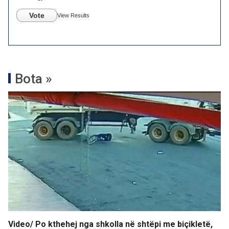
Vote
View Results
Bota »
Video/ Po kthehej nga shkolla në shtëpi me biçikletë,