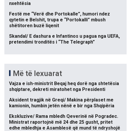
nxehtësia
Festë me “Verë dhe Portokalle”, humori ndez
qytetin e Belshit, trupa e “Portokalli” mbush
shëtitoren buzë liqenit
Skandal/ E dashura e Infantinos u pagua nga UEFA,
pretendimi tronditës i “The Telegraph”
Më të lexuarat
Vajza e ish-ministrit Beqaj heq dorë nga shtetësia
shqiptare, dekreti miratohet nga Presidenti
Aksident tragjik në Greqi/ Makina përplaset me
kamionin, humbin jetën nënë e bir nga Shqipëria
Ekskluzive/ Rama mbledh Qeverinë në Pogradec.
Ministrat raportojnë më 24 dhe 25 gusht, pritet
edhe mbledhja e Asamblesë që mund të ndryshojë