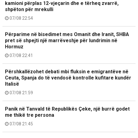
kamioni përplas 12-vjeçarin dhe e tërheq zvarrë,
shpëton për mrekulli
07/08 22:54
Përparime në bisedimet mes Omanit dhe Iranit, SHBA
pret së shpejti një marrëveshje për lundrimin në
Hormuz
07/08 22:41
Përshkallëzohet debati mbi fluksin e emigrantëve në
Ceuta, Spanja do të vendosë kontrolle kufitare kundër
Italisë
07/08 21:59
Panik në Tanvald të Republikës Çeke, një burrë godet
me thikë tre persona
07/08 21:45