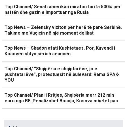
Top Channel/ Senati amerikan miraton tarifa 500% për
naftën dhe gazin e importuar nga Rusia
Top News – Zelensky viziton për herë të parë Serbinë.
Takime me Vuçiçin në një moment delikat
Top News – Skadon afati Kushtetues. Por, Kuvendi i
Kosovën shtyn sërish seancën
Top Channel/ “Shqipëria e shqiptarëve, jo e
pushtetarëve”, protestuesit në bulevard: Rama SPAK-
YOU
Top Channel/ Plani i Rritjes, Shqipëria merr 212 mln
euro nga BE. Penalizohet Bosnja, Kosova mbetet pas