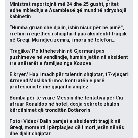
Ministrat raportojnë më 24 dhe 25 gusht, pritet
edhe mbledhja e Asamblesë që mund të ndryshojë
kabinetin
“Humba gruan dhe djalin, ishin nisur për në punë”,
rrëfimi rrëqethës i shqiptarit pas aksidentit tragjik
në Greqi: Ma ndjeu zemra, i mora në telefon…
Tragjike/ Po ktheheshin në Gjermani pas
pushimeve në vendlindje, humbin jetën në aksident
tre anëtarët e familjes nga Kosova
E kryer/ Hap i madh për talentin shqiptar, 17-vjeçari
Armend Muslika firmos kontratën e parë
profesioniste me gjigantin anglez
Bomba për të vrarë Messin dhe tentativa për t’iu
afruar Ronaldos në hotel, dosja sekrete zbulon
kërcënimet që tronditën Botërorin
Foto+Video/ Dalin pamjet e aksidentit tragjik në
Greqi, momenti i përplasjes që i mori jetën nënës
dhe djalit shqiptar