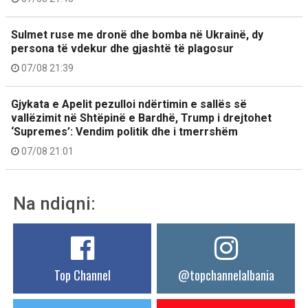
Sulmet ruse me dronë dhe bomba në Ukrainë, dy
persona të vdekur dhe gjashtë të plagosur
07/08 21:39
Gjykata e Apelit pezulloi ndërtimin e sallës së
vallëzimit në Shtëpinë e Bardhë, Trump i drejtohet
‘Supremes’: Vendim politik dhe i tmerrshëm
07/08 21:01
Na ndiqni:
Top Channel
@topchannelalbania