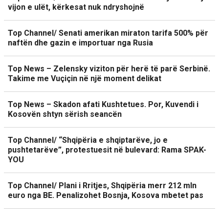
vijon e ulët, kërkesat nuk ndryshojnë
Top Channel/ Senati amerikan miraton tarifa 500% për
naftën dhe gazin e importuar nga Rusia
Top News – Zelensky viziton për herë të parë Serbinë.
Takime me Vuçiçin në një moment delikat
Top News – Skadon afati Kushtetues. Por, Kuvendi i
Kosovën shtyn sërish seancën
Top Channel/ “Shqipëria e shqiptarëve, jo e
pushtetarëve”, protestuesit në bulevard: Rama SPAK-
YOU
Top Channel/ Plani i Rritjes, Shqipëria merr 212 mln
euro nga BE. Penalizohet Bosnja, Kosova mbetet pas