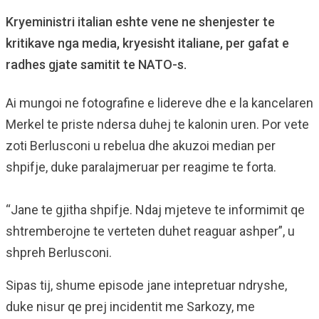
Kryeministri italian eshte vene ne shenjester te
kritikave nga media, kryesisht italiane, per gafat e
radhes gjate samitit te NATO-s.
Ai mungoi ne fotografine e lidereve dhe e la kancelaren
Merkel te priste ndersa duhej te kalonin uren. Por vete
zoti Berlusconi u rebelua dhe akuzoi median per
shpifje, duke paralajmeruar per reagime te forta.
“Jane te gjitha shpifje. Ndaj mjeteve te informimit qe
shtremberojne te verteten duhet reaguar ashper”, u
shpreh Berlusconi.
Sipas tij, shume episode jane intepretuar ndryshe,
duke nisur qe prej incidentit me Sarkozy, me