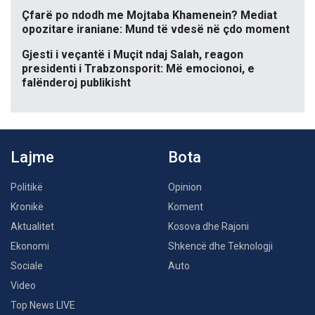
Çfarë po ndodh me Mojtaba Khamenein? Mediat
opozitare iraniane: Mund të vdesë në çdo moment
Gjesti i veçantë i Muçit ndaj Salah, reagon
presidenti i Trabzonsporit: Më emocionoi, e
falënderoj publikisht
Lajme
Bota
Politikë
Opinion
Kronikë
Koment
Aktualitet
Kosova dhe Rajoni
Ekonomi
Shkencë dhe Teknologji
Sociale
Auto
Video
Top News LIVE