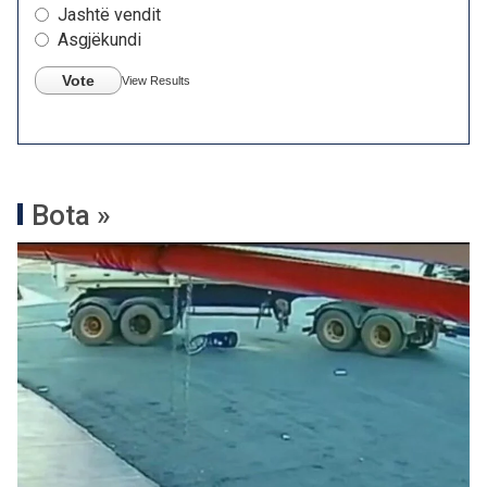
Jashtë vendit
Asgjëkundi
Vote
View Results
Bota »