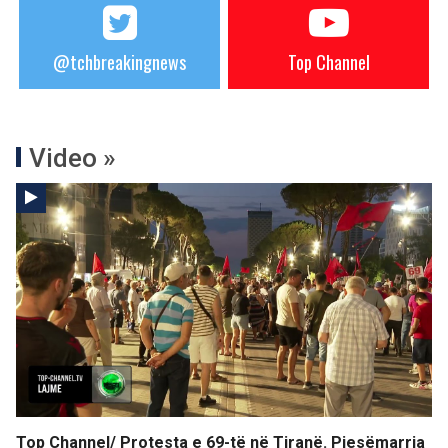
@tchbreakingnews
Top Channel
Video »
Top Channel/ Protesta e 69-të në Tiranë. Pjesëmarrja