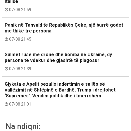
Italisë
07/08 21:59
Panik në Tanvald të Republikës Çeke, një burrë godet
me thikë tre persona
07/08 21:45
Sulmet ruse me dronë dhe bomba në Ukrainë, dy
persona të vdekur dhe gjashtë të plagosur
07/08 21:39
Gjykata e Apelit pezulloi ndërtimin e sallës së
vallëzimit në Shtëpinë e Bardhë, Trump i drejtohet
‘Supremes’: Vendim politik dhe i tmerrshëm
07/08 21:01
Na ndiqni: