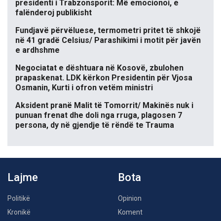
presidenti i Trabzonsporit: Më emocionoi, e
falënderoj publikisht
Fundjavë përvëluese, termometri pritet të shkojë
në 41 gradë Celsius/ Parashikimi i motit për javën
e ardhshme
Negociatat e dështuara në Kosovë, zbulohen
prapaskenat. LDK kërkon Presidentin për Vjosa
Osmanin, Kurti i ofron vetëm ministri
Aksident pranë Malit të Tomorrit/ Makinës nuk i
punuan frenat dhe doli nga rruga, plagosen 7
persona, dy në gjendje të rëndë te Trauma
Lajme
Bota
Politikë
Opinion
Kronikë
Koment