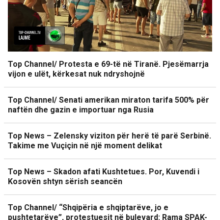
Top Channel/ Protesta e 69-të në Tiranë. Pjesëmarrja
vijon e ulët, kërkesat nuk ndryshojnë
Top Channel/ Senati amerikan miraton tarifa 500% për
naftën dhe gazin e importuar nga Rusia
Top News – Zelensky viziton për herë të parë Serbinë.
Takime me Vuçiçin në një moment delikat
Top News – Skadon afati Kushtetues. Por, Kuvendi i
Kosovën shtyn sërish seancën
Top Channel/ “Shqipëria e shqiptarëve, jo e
pushtetarëve”, protestuesit në bulevard: Rama SPAK-