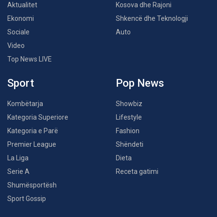
Aktualitet
Kosova dhe Rajoni
Ekonomi
Shkencë dhe Teknologji
Sociale
Auto
Video
Top News LIVE
Sport
Pop News
Kombëtarja
Showbiz
Kategoria Superiore
Lifestyle
Kategoria e Parë
Fashion
Premier League
Shëndeti
La Liga
Dieta
Serie A
Receta gatimi
Shumësportësh
Sport Gossip