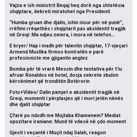
Vajza e ish-ministrit Beqaj heq dorë nga shtetësia
shqiptare, dekreti miratohet nga Presidenti
“Humba gruan dhe djalin, ishin nisur për në punë”,
rrëfimi rrëqethës i shqiptarit pas aksidentit tragjik
në Greqi: Ma ndjeu zemra, i mora në telefon…
E kryer/ Hap i madh për talentin shqiptar, 17-vjeçari
Armend Muslika firmos kontratën e parë
profesioniste me gjigantin anglez
Bomba për të vrarë Messin dhe tentativa për t’iu
afruar Ronaldos në hotel, dosja sekrete zbulon
kërcënimet që tronditën Botërorin
Foto+Video/ Dalin pamjet e aksidentit tragjik në
Greqi, momenti i përplasjes që i mori jetën nënës
dhe djalit shqiptar
Çfarë po ndodh me Mojtaba Khamenein? Mediat
opozitare iraniane: Mund të vdesë në çdo moment
Gjesti i veçantë i Muçit ndaj Salah, reagon