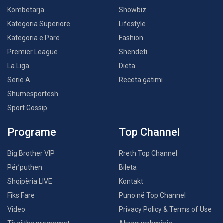
Kombëtarja
Showbiz
Kategoria Superiore
Lifestyle
Kategoria e Parë
Fashion
Premier League
Shëndeti
La Liga
Dieta
Serie A
Receta gatimi
Shumësportësh
Sport Gossip
Programe
Top Channel
Big Brother VIP
Rreth Top Channel
Për’puthen
Bileta
Shqipëria LIVE
Kontakt
Fiks Fare
Puno në Top Channel
Video
Privacy Policy & Terms of Use