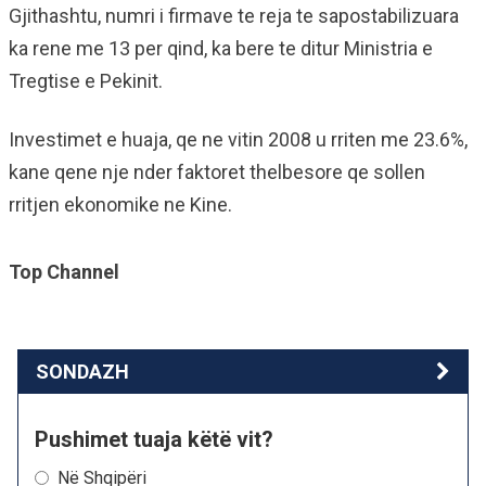
Gjithashtu, numri i firmave te reja te sapostabilizuara
ka rene me 13 per qind, ka bere te ditur Ministria e
Tregtise e Pekinit.
Investimet e huaja, qe ne vitin 2008 u rriten me 23.6%,
kane qene nje nder faktoret thelbesore qe sollen
rritjen ekonomike ne Kine.
Top Channel
SONDAZH
Pushimet tuaja këtë vit?
Në Shqipëri