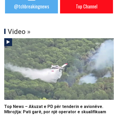
@tchbreakingnews
Top Channel
Video »
Top News – Akuzat e PD për tenderin e avionëve.
Mbrojtja: Pati garë, por një operator e skualifikuam