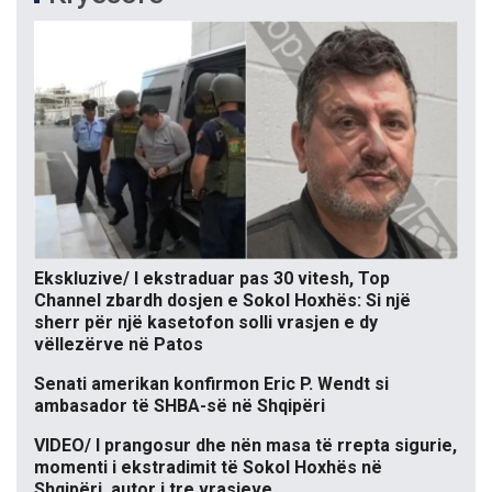
Ekskluzive/ I ekstraduar pas 30 vitesh, Top
Channel zbardh dosjen e Sokol Hoxhës: Si një
sherr për një kasetofon solli vrasjen e dy
vëllezërve në Patos
Senati amerikan konfirmon Eric P. Wendt si
ambasador të SHBA-së në Shqipëri
VIDEO/ I prangosur dhe nën masa të rrepta sigurie,
momenti i ekstradimit të Sokol Hoxhës në
Shqipëri, autor i tre vrasjeve