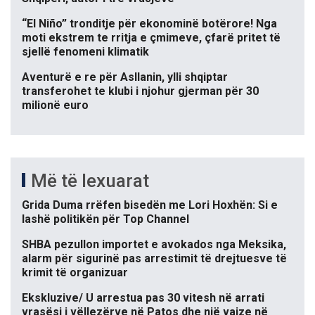
“El Niño” tronditje për ekonominë botërore! Nga
moti ekstrem te rritja e çmimeve, çfarë pritet të
sjellë fenomeni klimatik
Aventurë e re për Asllanin, ylli shqiptar
transferohet te klubi i njohur gjerman për 30
milionë euro
Më të lexuarat
Grida Duma rrëfen bisedën me Lori Hoxhën: Si e
lashë politikën për Top Channel
SHBA pezullon importet e avokados nga Meksika,
alarm për sigurinë pas arrestimit të drejtuesve të
krimit të organizuar
Ekskluzive/ U arrestua pas 30 vitesh në arrati
vrasësi i vëllezërve në Patos dhe një vajze në