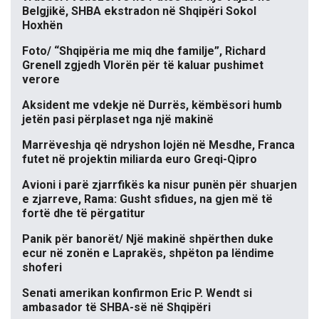
Belgjikë, SHBA ekstradon në Shqipëri Sokol
Hoxhën
Foto/ “Shqipëria me miq dhe familje”, Richard
Grenell zgjedh Vlorën për të kaluar pushimet
verore
Aksident me vdekje në Durrës, këmbësori humb
jetën pasi përplaset nga një makinë
Marrëveshja që ndryshon lojën në Mesdhe, Franca
futet në projektin miliarda euro Greqi-Qipro
Avioni i parë zjarrfikës ka nisur punën për shuarjen
e zjarreve, Rama: Gusht sfidues, na gjen më të
fortë dhe të përgatitur
Panik për banorët/ Një makinë shpërthen duke
ecur në zonën e Laprakës, shpëton pa lëndime
shoferi
Senati amerikan konfirmon Eric P. Wendt si
ambasador të SHBA-së në Shqipëri