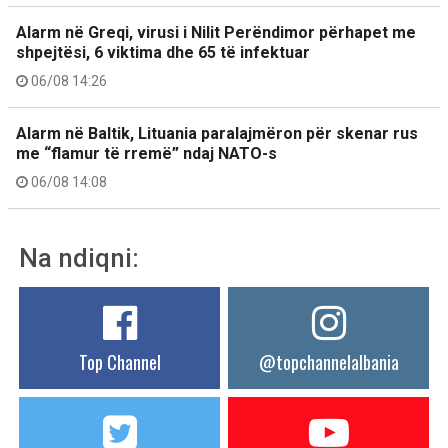
Alarm në Greqi, virusi i Nilit Perëndimor përhapet me
shpejtësi, 6 viktima dhe 65 të infektuar
06/08 14:26
Alarm në Baltik, Lituania paralajmëron për skenar rus
me “flamur të rremë” ndaj NATO-s
06/08 14:08
Na ndiqni:
Top Channel
@topchannelalbania