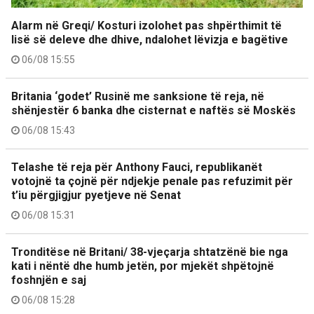
Alarm në Greqi/ Kosturi izolohet pas shpërthimit të
lisë së deleve dhe dhive, ndalohet lëvizja e bagëtive
06/08 15:55
Britania ‘godet’ Rusinë me sanksione të reja, në
shënjestër 6 banka dhe cisternat e naftës së Moskës
06/08 15:43
Telashe të reja për Anthony Fauci, republikanët
votojnë ta çojnë për ndjekje penale pas refuzimit për
t’iu përgjigjur pyetjeve në Senat
06/08 15:31
Tronditëse në Britani/ 38-vjeçarja shtatzënë bie nga
kati i nëntë dhe humb jetën, por mjekët shpëtojnë
foshnjën e saj
06/08 15:28