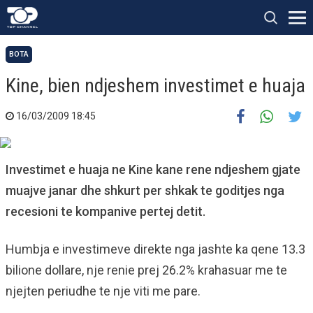
BOTA
Kine, bien ndjeshem investimet e huaja
16/03/2009 18:45
Investimet e huaja ne Kine kane rene ndjeshem gjate
muajve janar dhe shkurt per shkak te goditjes nga
recesioni te kompanive pertej detit.
Humbja e investimeve direkte nga jashte ka qene 13.3
bilione dollare, nje renie prej 26.2% krahasuar me te
njejten periudhe te nje viti me pare.