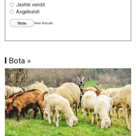
Jashtë vendit
Asgjëkundi
Vote
View Results
Bota »