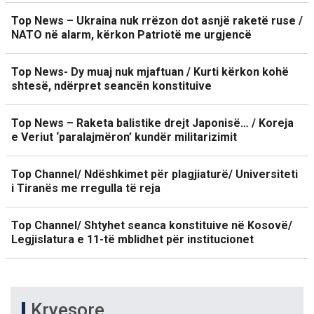
Top News – Ukraina nuk rrëzon dot asnjë raketë ruse /
NATO në alarm, kërkon Patriotë me urgjencë
Top News- Dy muaj nuk mjaftuan / Kurti kërkon kohë
shtesë, ndërpret seancën konstituive
Top News – Raketa balistike drejt Japonisë… / Koreja
e Veriut ‘paralajmëron’ kundër militarizimit
Top Channel/ Ndëshkimet për plagjiaturë/ Universiteti
i Tiranës me rregulla të reja
Top Channel/ Shtyhet seanca konstituive në Kosovë/
Legjislatura e 11-të mblidhet për institucionet
Kryesore