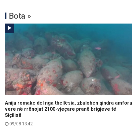
Bota »
Anija romake del nga thellësia, zbulohen qindra amfora
vere në rrënojat 2100-vjeçare pranë brigjeve të
Siçilisë
09/08 13:42