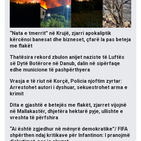
“Nata e tmerrit” në Krujë, zjarri apokaliptik
kërcënoi banesat dhe bizneset, çfarë la pas beteja
me flakët
Thatësira rekord zbulon anijet naziste të Luftës
së Dytë Botërore në Danub, dalin në sipërfaqe
edhe municione të pashpërthyera
Vrasja e të riut në Korçë, Policia njoftim zyrtar:
Arrestohet autori i dyshuar, sekuestrohet arma e
krimit
Dita e gjashtë e betejës me flakët, zjarret vijojnë
në Mallakastër, dhjetëra hektarë pyje, ullishte e
vreshta të përfshira
“Ai është zgjedhur në mënyrë demokratike”/ FIFA
shpërthen ndaj kritikave për Infantinon: I pranojmë