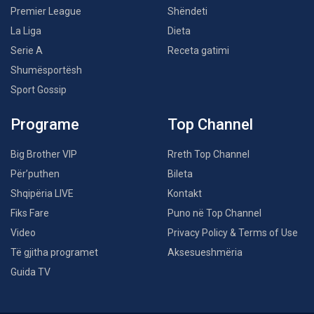
Premier League
Shëndeti
La Liga
Dieta
Serie A
Receta gatimi
Shumësportësh
Sport Gossip
Programe
Top Channel
Big Brother VIP
Rreth Top Channel
Për’puthen
Bileta
Shqipëria LIVE
Kontakt
Fiks Fare
Puno në Top Channel
Video
Privacy Policy & Terms of Use
Të gjitha programet
Aksesueshmëria
Guida TV