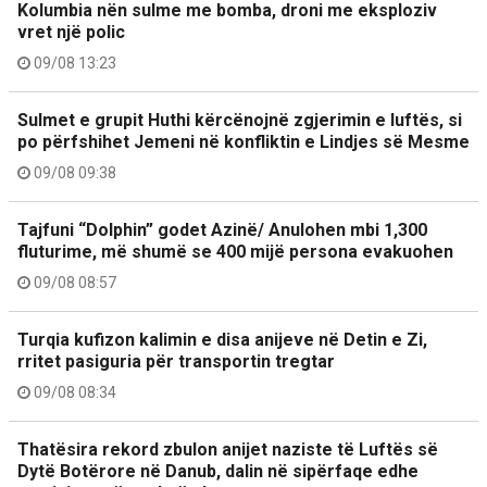
Kolumbia nën sulme me bomba, droni me eksploziv
vret një polic
09/08 13:23
Sulmet e grupit Huthi kërcënojnë zgjerimin e luftës, si
po përfshihet Jemeni në konfliktin e Lindjes së Mesme
09/08 09:38
Tajfuni “Dolphin” godet Azinë/ Anulohen mbi 1,300
fluturime, më shumë se 400 mijë persona evakuohen
09/08 08:57
Turqia kufizon kalimin e disa anijeve në Detin e Zi,
rritet pasiguria për transportin tregtar
09/08 08:34
Thatësira rekord zbulon anijet naziste të Luftës së
Dytë Botërore në Danub, dalin në sipërfaqe edhe