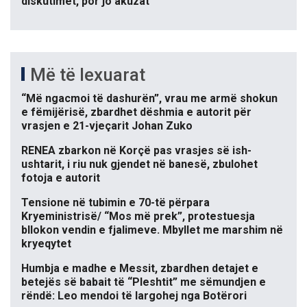
diskutimet, por jo akuzat
Më të lexuarat
“Më ngacmoi të dashurën”, vrau me armë shokun
e fëmijërisë, zbardhet dëshmia e autorit për
vrasjen e 21-vjeçarit Johan Zuko
RENEA zbarkon në Korçë pas vrasjes së ish-
ushtarit, i riu nuk gjendet në banesë, zbulohet
fotoja e autorit
Tensione në tubimin e 70-të përpara
Kryeministrisë/ “Mos më prek”, protestuesja
bllokon vendin e fjalimeve. Mbyllet me marshim në
kryeqytet
Humbja e madhe e Messit, zbardhen detajet e
betejës së babait të “Pleshtit” me sëmundjen e
rëndë: Leo mendoi të largohej nga Botërori