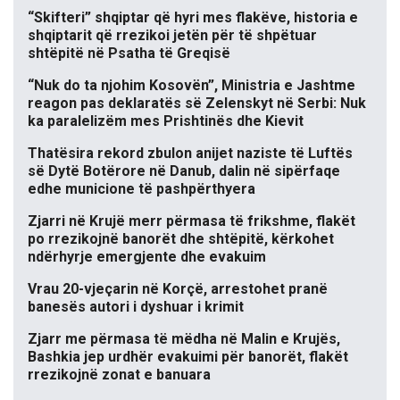
“Skifteri” shqiptar që hyri mes flakëve, historia e
shqiptarit që rrezikoi jetën për të shpëtuar
shtëpitë në Psatha të Greqisë
“Nuk do ta njohim Kosovën”, Ministria e Jashtme
reagon pas deklaratës së Zelenskyt në Serbi: Nuk
ka paralelizëm mes Prishtinës dhe Kievit
Thatësira rekord zbulon anijet naziste të Luftës
së Dytë Botërore në Danub, dalin në sipërfaqe
edhe municione të pashpërthyera
Zjarri në Krujë merr përmasa të frikshme, flakët
po rrezikojnë banorët dhe shtëpitë, kërkohet
ndërhyrje emergjente dhe evakuim
Vrau 20-vjeçarin në Korçë, arrestohet pranë
banesës autori i dyshuar i krimit
Zjarr me përmasa të mëdha në Malin e Krujës,
Bashkia jep urdhër evakuimi për banorët, flakët
rrezikojnë zonat e banuara