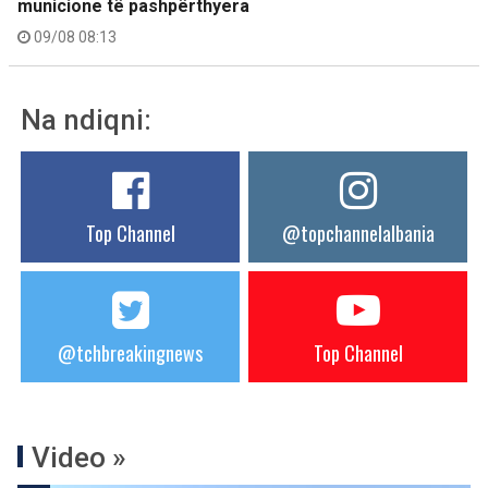
municione të pashpërthyera
09/08 08:13
Na ndiqni:
Top Channel
@topchannelalbania
@tchbreakingnews
Top Channel
Video »