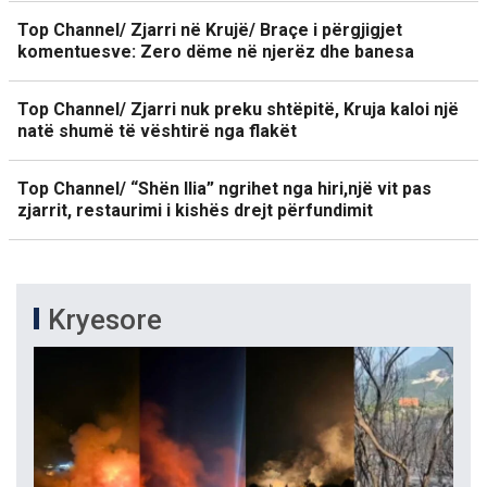
Top Channel/ Zjarri në Krujë/ Braçe i përgjigjet
komentuesve: Zero dëme në njerëz dhe banesa
Top Channel/ Zjarri nuk preku shtëpitë, Kruja kaloi një
natë shumë të vështirë nga flakët
Top Channel/ “Shën Ilia” ngrihet nga hiri,një vit pas
zjarrit, restaurimi i kishës drejt përfundimit
Kryesore