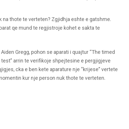
k na thote te verteten? Zgjidhja eshte e gatshme.
parat qe mund te regjistroje kohet e sakta te
 Aiden Gregg, pohon se aparati i quajtur “The timed
est” arrin te verifikoje shpejtesine e pergjigjeve
igjes, cka e ben kete aparature nje “krijese” vertete
 momentin kur nje person nuk thote te verteten.