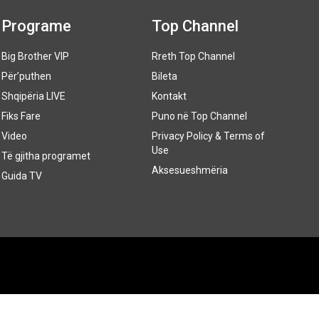
Programe
Top Channel
Big Brother VIP
Rreth Top Channel
Për’puthen
Bileta
Shqipëria LIVE
Kontakt
Fiks Fare
Puno në Top Channel
Video
Privacy Policy & Terms of
Use
Të gjitha programet
Aksesueshmëria
Guida TV