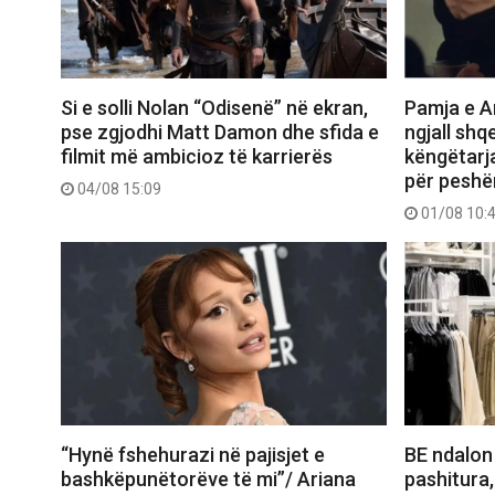
Si e solli Nolan “Odisenë” në ekran,
Pamja e Ar
pse zgjodhi Matt Damon dhe sfida e
ngjall shq
filmit më ambicioz të karrierës
këngëtarj
për peshë
04/08 15:09
01/08 10:
“Hynë fshehurazi në pajisjet e
BE ndalon
bashkëpunëtorëve të mi”/ Ariana
pashitura,