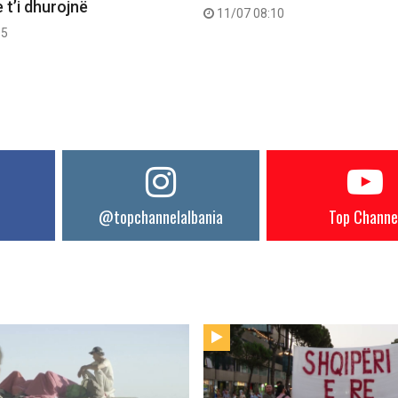
 t’i dhurojnë
11/07 08:10
55
@topchannelalbania
Top Channe