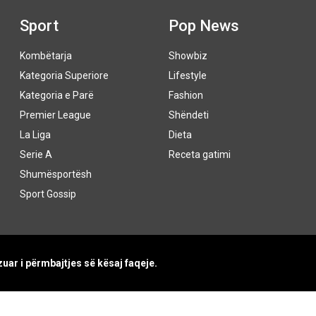
Sport
Pop News
Kombëtarja
Showbiz
Kategoria Superiore
Lifestyle
Kategoria e Parë
Fashion
Premier League
Shëndeti
La Liga
Dieta
Serie A
Receta gatimi
Shumësportësh
Sport Gossip
uar i përmbajtjes së kësaj faqeje.