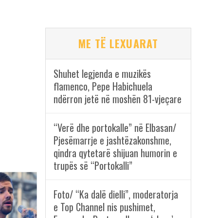
ME TË LEXUARAT
Shuhet legjenda e muzikës
flamenco, Pepe Habichuela
ndërron jetë në moshën 81-vjeçare
“Verë dhe portokalle” në Elbasan/
Pjesëmarrje e jashtëzakonshme,
qindra qytetarë shijuan humorin e
trupës së “Portokalli”
Foto/ “Ka dalë dielli”, moderatorja
e Top Channel nis pushimet,