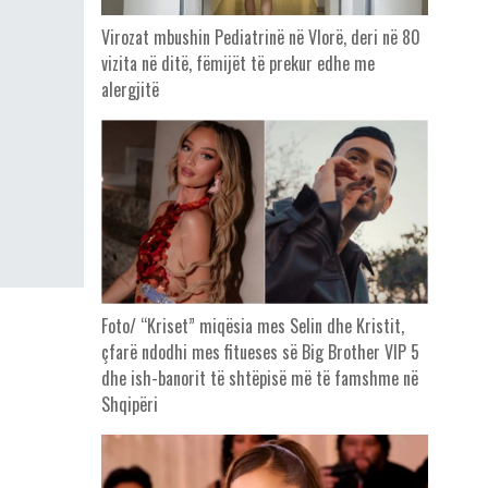
Virozat mbushin Pediatrinë në Vlorë, deri në 80
vizita në ditë, fëmijët të prekur edhe me
alergjitë
Foto/ “Kriset” miqësia mes Selin dhe Kristit,
çfarë ndodhi mes fitueses së Big Brother VIP 5
dhe ish-banorit të shtëpisë më të famshme në
Shqipëri