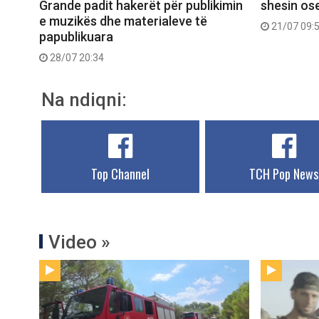
Grande padit hakerët për publikimin
shesin ose
e muzikës dhe materialeve të
21/07 09:
papublikuara
28/07 20:34
Na ndiqni:
Top Channel
TCH Pop News
Video »