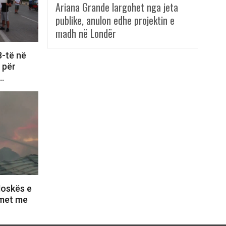
Ariana Grande largohet nga jeta
publike, anulon edhe projektin e
madh në Londër
8-të në
e për
i…
Moskës e
lmet me