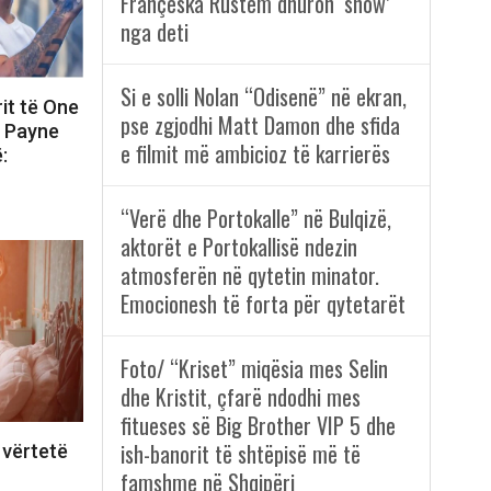
Françeska Rustem dhuron ‘show’
nga deti
Si e solli Nolan “Odisenë” në ekran,
rit të One
pse zgjodhi Matt Damon dhe sfida
m Payne
e filmit më ambicioz të karrierës
:
“Verë dhe Portokalle” në Bulqizë,
aktorët e Portokallisë ndezin
atmosferën në qytetin minator.
Emocionesh të forta për qytetarët
Foto/ “Kriset” miqësia mes Selin
dhe Kristit, çfarë ndodhi mes
fitueses së Big Brother VIP 5 dhe
ish-banorit të shtëpisë më të
 vërtetë
famshme në Shqipëri