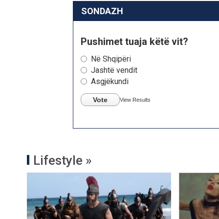
SONDAZH
Pushimet tuaja këtë vit?
Në Shqipëri
Jashtë vendit
Asgjëkundi
Vote
View Results
Lifestyle »