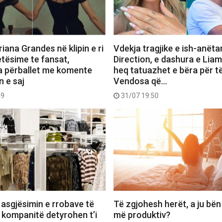
iana Grandes në klipin e ri
Vdekja tragjike e ish-anëta
etësime te fansat,
Direction, e dashura e Lia
a përballet me komente
heq tatuazhet e bëra për të
n e saj
Vendosa që…
49
31/07 19:50
 asgjësimin e rrobave të
Të zgjohesh herët, a ju bën
 kompanitë detyrohen t’i
më produktiv?