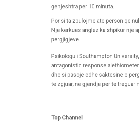
genjeshtra per 10 minuta.
Por si ta zbulojme ate person qe nu
Nje kerkues anglez ka shpikur nje a
pergjigjeve.
Psikologu i Southampton University,
antagonistic response alethiometer t
dhe si pasoje edhe saktesine e pergj
te zgjuar, ne gjendje per te treguar
Top Channel