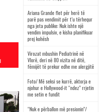
Ariana Grande flet për herë të
parë pas vendimit për t’u tërhequr
nga jeta publike: Nuk ishte një
vendim impulsiv, e kisha planifikuar
prej kohësh
Virozat mbushin Pediatrinë në
Vlorë, deri në 80 vizita në ditë,
l
fëmijët të prekur edhe me alergjitë
Foto/ Më seksi se kurrë, aktorja e
njohur e Hollywood-it “ndez” rrjetin
me setin e fundit
“Nuk e përballon më presionin”/