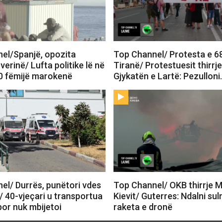
el/Spanjë, opozita
Top Channel/ Protesta e 6
verinë/ Lufta politike lë në
Tiranë/ Protestuesit thirrj
0 fëmijë marokenë
Gjykatën e Lartë: Pezullon
el/ Durrës, punëtori vdes
Top Channel/ OKB thirrje 
/ 40-vjeçari u transportua
Kievit/ Guterres: Ndalni su
 por nuk mbijetoi
raketa e dronë