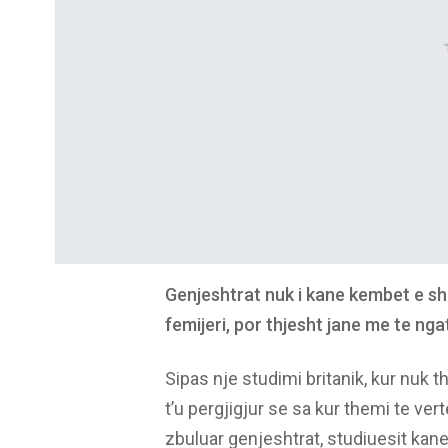
Genjeshtrat nuk i kane kembet e sh
femijeri, por thjesht jane me te nga
Sipas nje studimi britanik, kur nuk
t’u pergjigjur se sa kur themi te ver
zbuluar genjeshtrat, studiuesit kane