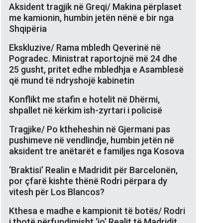
Aksident tragjik në Greqi/ Makina përplaset
me kamionin, humbin jetën nënë e bir nga
Shqipëria
Ekskluzive/ Rama mbledh Qeverinë në
Pogradec. Ministrat raportojnë më 24 dhe
25 gusht, pritet edhe mbledhja e Asamblesë
që mund të ndryshojë kabinetin
Konflikt me stafin e hotelit në Dhërmi,
shpallet në kërkim ish-zyrtari i policisë
Tragjike/ Po ktheheshin në Gjermani pas
pushimeve në vendlindje, humbin jetën në
aksident tre anëtarët e familjes nga Kosova
‘Braktisi’ Realin e Madridit për Barcelonën,
por çfarë kishte thënë Rodri përpara dy
vitesh për Los Blancos?
Kthesa e madhe e kampionit të botës/ Rodri
i thotë përfundimisht ‘jo’ Realit të Madridit,