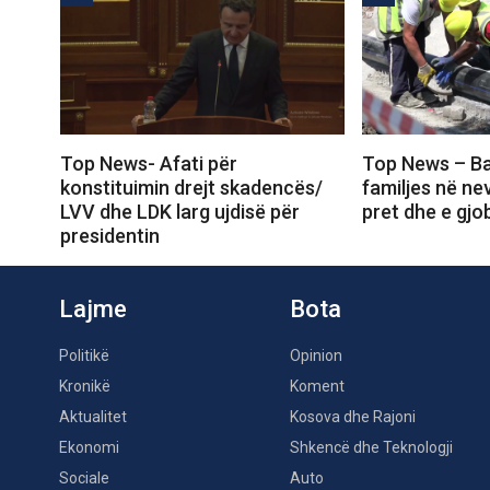
Top News- Afati për
Top News – Bash
konstituimin drejt skadencës/
familjes në nev
LVV dhe LDK larg ujdisë për
pret dhe e gjob
presidentin
Lajme
Bota
Politikë
Opinion
Kronikë
Koment
Aktualitet
Kosova dhe Rajoni
Ekonomi
Shkencë dhe Teknologji
Sociale
Auto