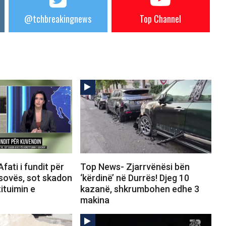
@tchbreakingnews
Top Channel
fati i fundit për
Top News- Zjarrvënësi bën
sovës, sot skadon
‘kërdinë’ në Durrës! Djeg 10
ituimin e
kazanë, shkrumbohen edhe 3
makina