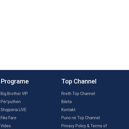
Programe
Top Channel
Big Brother VIP
Rreth Top Channel
Për’puthen
Bileta
Shqipëria LIVE
Kontakt
Fiks Fare
Puno në Top Channel
Video
Privacy Policy & Terms of