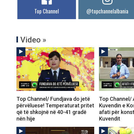
Top Channel
@topchannelalbania
Video »
Top Channel/ Fundjava do jetë
Top Channel/ A
përvëluese! Temperaturat pritet
Kuvendin e Ko
që të shkojnë në 40-41 gradë
afati për konst
nën hije
Kuvendit