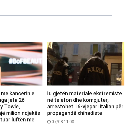
 me kancerin e
Iu gjetën materiale ekstremiste
nga jeta 26-
në telefon dhe kompjuter,
ey Towle,
arrestohet 16-vjeçari italian për
jë milion ndjekës
propagandë xhihadiste
uar luftën me
07/08 11:00