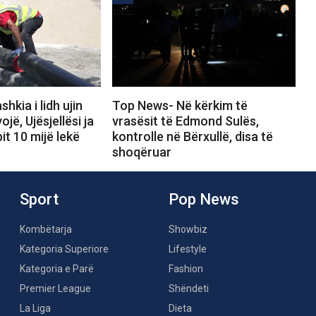
kia i lidh ujin
Top News- Në kërkim të
ojë, Ujësjellësi ja
vrasësit të Edmond Sulës,
it 10 mijë lekë
kontrolle në Bërxullë, disa të
shoqëruar
Sport
Pop News
Kombëtarja
Showbiz
Kategoria Superiore
Lifestyle
Kategoria e Parë
Fashion
Premier League
Shëndeti
La Liga
Dieta