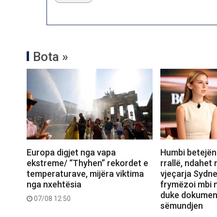
Bota »
Europa digjet nga vapa
Humbi betejën
ekstreme/ “Thyhen” rekordet e
rrallë, ndahet 
temperaturave, mijëra viktima
vjeçarja Sydn
nga nxehtësia
frymëzoi mbi n
duke dokument
07/08 12:50
sëmundjen