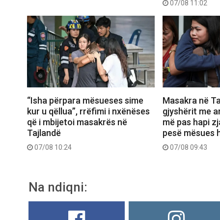
07/08 11:02
“Isha përpara mësueses sime
Masakra në Ta
kur u qëllua”, rrëfimi i nxënëses
gjyshërit me a
që i mbijetoi masakrës në
më pas hapi zj
Tajlandë
pesë mësues h
07/08 10:24
07/08 09:43
Na ndiqni: