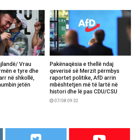
jlandë/ Vrau
Pakënaqësia e thellë ndaj
rmën e tyre dhe
qeverisë së Merzit përmbys
arr në shkollë,
raportet politike, AfD arrin
umbin jetën
mbështetjen më të lartë në
histori dhe lë pas CDU/CSU
07/08 09:32