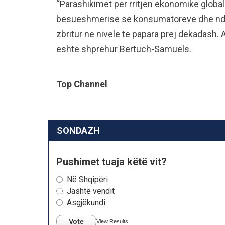
“Parashikimet per rritjen ekonomike globale
besueshmerise se konsumatoreve dhe nder
zbritur ne nivele te papara prej dekadash. 
eshte shprehur Bertuch-Samuels.
Top Channel
SONDAZH
Pushimet tuaja këtë vit?
Në Shqipëri
Jashtë vendit
Asgjëkundi
Vote
View Results