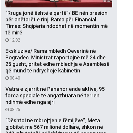
“Rruga jonë është e qartë”/ BE nën presion
për anëtarët e rinj, Rama për Financial
Times: Shqipëria ndodhet në momentin më
të mirë
12:02
Ekskluzive/ Rama mbledh Qeverinë në
Pogradec. Ministrat raportojnë më 24 dhe
25 gusht, pritet edhe mbledhja e Asamblesë
që mund të ndryshojë kabinetin
08:40
Vatra e zjarrit në Panahor ende aktive, 95
forca speciale të angazhuara në terren,
ndihmë edhe nga ajri
08:25
“Dështoi në mbrojtjen e fëmijëve”, Meta
gjobitet me 567 milionë dollarë, shkon në