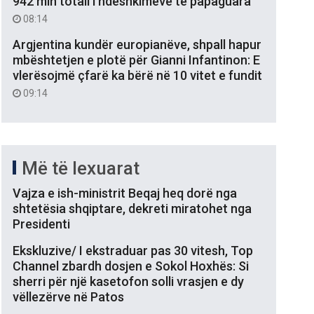
942 mln totali i ndëshkimeve të papaguara
08:14
Argjentina kundër europianëve, shpall hapur
mbështetjen e plotë për Gianni Infantinon: E
vlerësojmë çfarë ka bërë në 10 vitet e fundit
09:14
Më të lexuarat
Vajza e ish-ministrit Beqaj heq dorë nga
shtetësia shqiptare, dekreti miratohet nga
Presidenti
Ekskluzive/ I ekstraduar pas 30 vitesh, Top
Channel zbardh dosjen e Sokol Hoxhës: Si
sherri për një kasetofon solli vrasjen e dy
vëllezërve në Patos