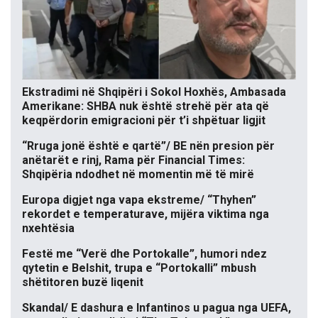
Ekstradimi në Shqipëri i Sokol Hoxhës, Ambasada
Amerikane: SHBA nuk është strehë për ata që
keqpërdorin emigracioni për t’i shpëtuar ligjit
“Rruga jonë është e qartë”/ BE nën presion për
anëtarët e rinj, Rama për Financial Times:
Shqipëria ndodhet në momentin më të mirë
Europa digjet nga vapa ekstreme/ “Thyhen”
rekordet e temperaturave, mijëra viktima nga
nxehtësia
Festë me “Verë dhe Portokalle”, humori ndez
qytetin e Belshit, trupa e “Portokalli” mbush
shëtitoren buzë liqenit
Skandal/ E dashura e Infantinos u pagua nga UEFA,