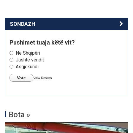
SONDAZH
Pushimet tuaja këtë vit?
Në Shqipëri
Jashtë vendit
Asgjëkundi
Vote
View Results
Bota »