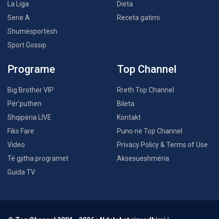
La Liga
Dieta
Serie A
Receta gatimi
Shumësportësh
Sport Gossip
Programe
Top Channel
Big Brother VIP
Rreth Top Channel
Për’puthen
Bileta
Shqipëria LIVE
Kontakt
Fiks Fare
Puno në Top Channel
Video
Privacy Policy & Terms of Use
Të gjitha programet
Aksesueshmëria
Guida TV