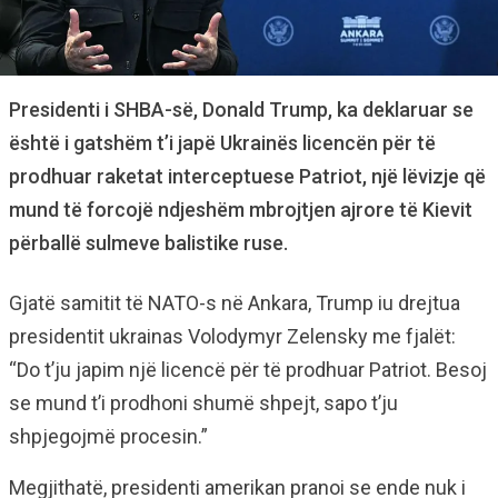
Presidenti i SHBA-së, Donald Trump, ka deklaruar se
është i gatshëm t’i japë Ukrainës licencën për të
prodhuar raketat interceptuese Patriot, një lëvizje që
mund të forcojë ndjeshëm mbrojtjen ajrore të Kievit
përballë sulmeve balistike ruse.
Gjatë samitit të NATO-s në Ankara, Trump iu drejtua
presidentit ukrainas Volodymyr Zelensky me fjalët:
“Do t’ju japim një licencë për të prodhuar Patriot. Besoj
se mund t’i prodhoni shumë shpejt, sapo t’ju
shpjegojmë procesin.”
Megjithatë, presidenti amerikan pranoi se ende nuk i