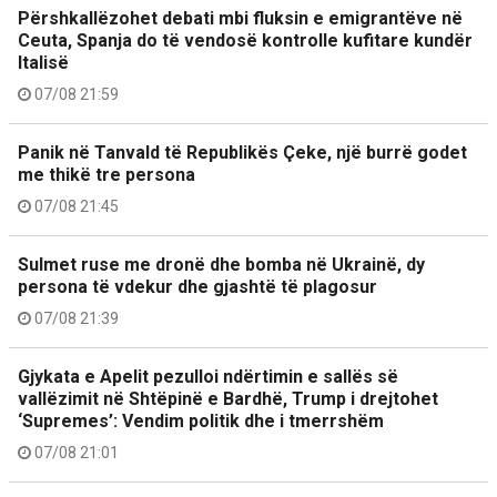
Përshkallëzohet debati mbi fluksin e emigrantëve në
Ceuta, Spanja do të vendosë kontrolle kufitare kundër
Italisë
07/08 21:59
Panik në Tanvald të Republikës Çeke, një burrë godet
me thikë tre persona
07/08 21:45
Sulmet ruse me dronë dhe bomba në Ukrainë, dy
persona të vdekur dhe gjashtë të plagosur
07/08 21:39
Gjykata e Apelit pezulloi ndërtimin e sallës së
vallëzimit në Shtëpinë e Bardhë, Trump i drejtohet
‘Supremes’: Vendim politik dhe i tmerrshëm
07/08 21:01