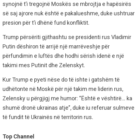
synojnë t’i tregojnë Moskës se mbrojtja e hapësirës
së saj ajrore nuk është e pakalueshme, duke ushtruar
presion për t’i dhënë fund konfliktit.
Trump përsëriti gjithashtu se presidenti rus Vladimir
Putin dëshiron të arrijë një marrëveshje për
përfundimin e luftës dhe hodhi sërish idenë e një
takimi mes Putinit dhe Zelenskyt.
Kur Trump e pyeti nëse do të ishte i gatshëm të
udhëtonte në Moskë për një takim me liderin rus,
Zelensky u përgjigj me humor: “Është e vështirë… ka
shumë dronë ukrainas atje”, duke iu referuar sulmeve
të fundit të Ukrainës në territorin rus.
Top Channel