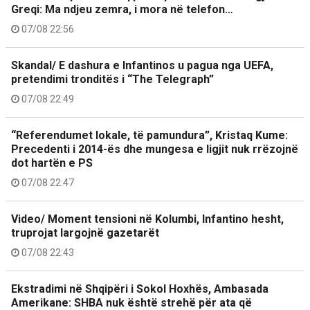
Greqi: Ma ndjeu zemra, i mora në telefon…
07/08 22:56
Skandal/ E dashura e Infantinos u pagua nga UEFA,
pretendimi tronditës i “The Telegraph”
07/08 22:49
“Referendumet lokale, të pamundura”, Kristaq Kume:
Precedenti i 2014-ës dhe mungesa e ligjit nuk rrëzojnë
dot hartën e PS
07/08 22:47
Video/ Moment tensioni në Kolumbi, Infantino hesht,
truprojat largojnë gazetarët
07/08 22:43
Ekstradimi në Shqipëri i Sokol Hoxhës, Ambasada
Amerikane: SHBA nuk është strehë për ata që