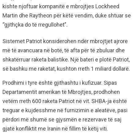
kishte njoftuar kompanitë e mbrojtjes Lockheed
Martin dhe Raytheon për këtë vendim, duke shtuar se
“gjithçka do të rregullohet”.
Sistemet Patriot konsiderohen ndër mbrojtjet ajrore
më të avancuara në botë, të afta për të zbuluar dhe
shkatërruar raketa balistike. Një bateri e plotë Patriot,
së bashku me raketat, kushton rreth 1 miliard dollarë.
Prodhimi i tyre është gjithashtu i kufizuar. Sipas
Departamentit amerikan të Mbrojtjes, prodhohen
vetëm rreth 600 raketa Patriot në vit. SHBA-ja është
treguar e kujdesshme në furnizimin e aleatëve, pasi
përdori më shumë se gjysmën e rezervave të saj
gjatë konfliktit me Iranin në fillim të këtij viti.