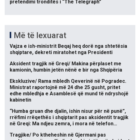
pretendimi tronditës i “The Telegraph”
Më të lexuarat
Vajza e ish-ministrit Beqaj heq dorë nga shtetësia
shqiptare, dekreti miratohet nga Presidenti
Aksident tragjik në Greqi/ Makina përplaset me
kamionin, humbin jetën nënë e bir nga Shqipëria
Ekskluzive/ Rama mbledh Qeverinë në Pogradec.
Ministrat raportojnë më 24 dhe 25 gusht, pritet
edhe mbledhja e Asamblesë që mund të ndryshojë
kabinetin
“Humba gruan dhe djalin, ishin nisur për në punë”,
rrëfimi rrëqethës i shqiptarit pas aksidentit tragjik
në Greqi: Ma ndjeu zemra, i mora në telefon…
Tragjike/ Po ktheheshin në Gjermani pas