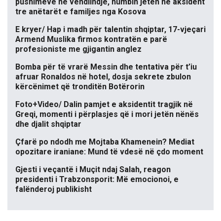
pushimeve në vendlindje, humbin jetën në aksident
tre anëtarët e familjes nga Kosova
E kryer/ Hap i madh për talentin shqiptar, 17-vjeçari
Armend Muslika firmos kontratën e parë
profesioniste me gjigantin anglez
Bomba për të vrarë Messin dhe tentativa për t’iu
afruar Ronaldos në hotel, dosja sekrete zbulon
kërcënimet që tronditën Botërorin
Foto+Video/ Dalin pamjet e aksidentit tragjik në
Greqi, momenti i përplasjes që i mori jetën nënës
dhe djalit shqiptar
Çfarë po ndodh me Mojtaba Khamenein? Mediat
opozitare iraniane: Mund të vdesë në çdo moment
Gjesti i veçantë i Muçit ndaj Salah, reagon
presidenti i Trabzonsporit: Më emocionoi, e
falënderoj publikisht