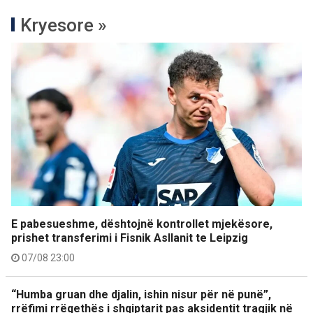
Kryesore »
E pabesueshme, dështojnë kontrollet mjekësore,
prishet transferimi i Fisnik Asllanit te Leipzig
07/08 23:00
“Humba gruan dhe djalin, ishin nisur për në punë”,
rrëfimi rrëqethës i shqiptarit pas aksidentit tragjik në