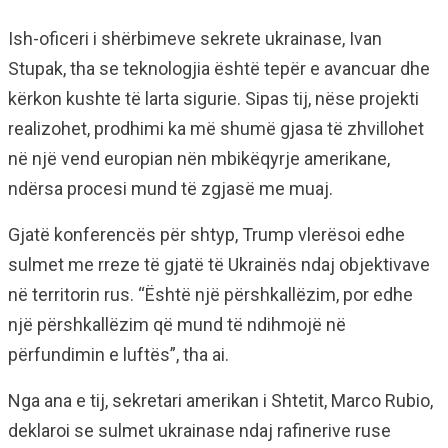
Ish-oficeri i shërbimeve sekrete ukrainase, Ivan
Stupak, tha se teknologjia është tepër e avancuar dhe
kërkon kushte të larta sigurie. Sipas tij, nëse projekti
realizohet, prodhimi ka më shumë gjasa të zhvillohet
në një vend europian nën mbikëqyrje amerikane,
ndërsa procesi mund të zgjasë me muaj.
Gjatë konferencës për shtyp, Trump vlerësoi edhe
sulmet me rreze të gjatë të Ukrainës ndaj objektivave
në territorin rus. “Është një përshkallëzim, por edhe
një përshkallëzim që mund të ndihmojë në
përfundimin e luftës”, tha ai.
Nga ana e tij, sekretari amerikan i Shtetit, Marco Rubio,
deklaroi se sulmet ukrainase ndaj rafinerive ruse