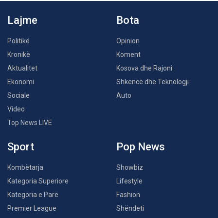
Lajme
Bota
Politikë
Opinion
Kronikë
Koment
Aktualitet
Kosova dhe Rajoni
Ekonomi
Shkencë dhe Teknologji
Sociale
Auto
Video
Top News LIVE
Sport
Pop News
Kombëtarja
Showbiz
Kategoria Superiore
Lifestyle
Kategoria e Parë
Fashion
Premier League
Shëndeti