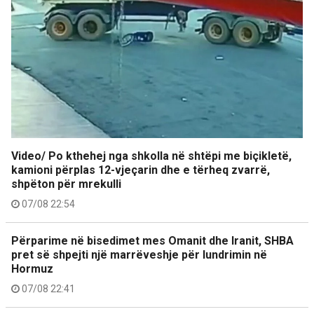
Video/ Po kthehej nga shkolla në shtëpi me biçikletë,
kamioni përplas 12-vjeçarin dhe e tërheq zvarrë,
shpëton për mrekulli
07/08 22:54
Përparime në bisedimet mes Omanit dhe Iranit, SHBA
pret së shpejti një marrëveshje për lundrimin në
Hormuz
07/08 22:41