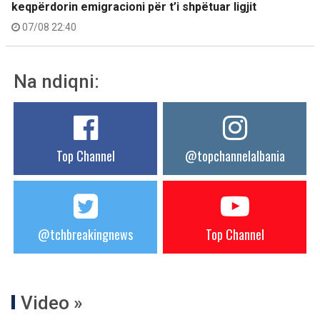
keqpërdorin emigracioni për t’i shpëtuar ligjit
07/08 22:40
Na ndiqni:
Top Channel
@topchannelalbania
@tchbreakingnews
Top Channel
Video »