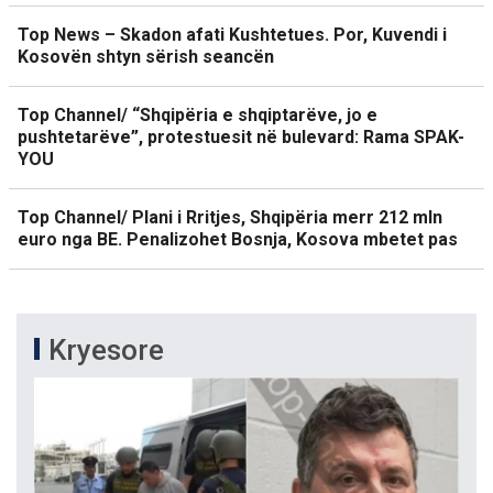
Top News – Skadon afati Kushtetues. Por, Kuvendi i
Kosovën shtyn sërish seancën
Top Channel/ “Shqipëria e shqiptarëve, jo e
pushtetarëve”, protestuesit në bulevard: Rama SPAK-
YOU
Top Channel/ Plani i Rritjes, Shqipëria merr 212 mln
euro nga BE. Penalizohet Bosnja, Kosova mbetet pas
Kryesore