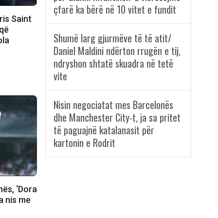
çfarë ka bërë në 10 vitet e fundit
ris Saint
 që
Shumë larg gjurmëve të të atit/
ola
Daniel Maldini ndërton rrugën e tij,
ndryshon shtatë skuadra në tetë
vite
Nisin negociatat mes Barcelonës
dhe Manchester City-t, ja sa pritet
të paguajnë katalanasit për
kartonin e Rodrit
nës, ‘Dora
ja nis me