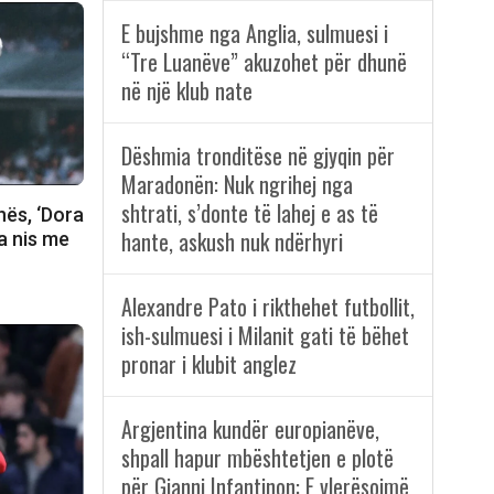
E bujshme nga Anglia, sulmuesi i
“Tre Luanëve” akuzohet për dhunë
në një klub nate
Dëshmia tronditëse në gjyqin për
Maradonën: Nuk ngrihej nga
shtrati, s’donte të lahej e as të
nës, ‘Dora
hante, askush nuk ndërhyri
ja nis me
Alexandre Pato i rikthehet futbollit,
ish-sulmuesi i Milanit gati të bëhet
pronar i klubit anglez
Argjentina kundër europianëve,
shpall hapur mbështetjen e plotë
për Gianni Infantinon: E vlerësojmë