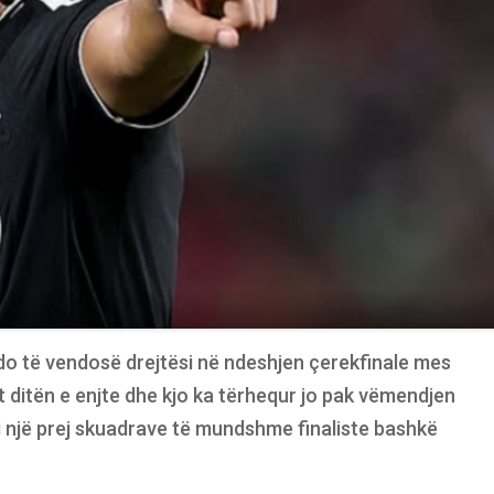
 do të vendosë drejtësi në ndeshjen çerekfinale mes
 ditën e enjte dhe kjo ka tërhequr jo pak vëmendjen
 një prej skuadrave të mundshme finaliste bashkë