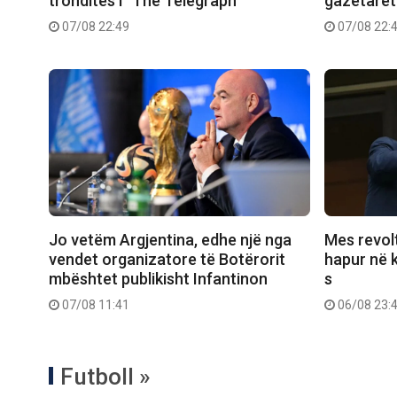
tronditës i “The Telegraph”
gazetarët
07/08 22:49
07/08 22:
Jo vetëm Argjentina, edhe një nga
Mes revolt
vendet organizatore të Botërorit
hapur në k
mbështet publikisht Infantinon
s
07/08 11:41
06/08 23:
Futboll »