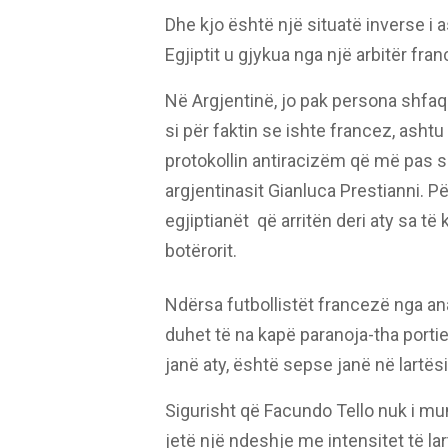
Dhe kjo është një situatë inverse i 
Egjiptit u gjykua nga një arbitër fran
Në Argjentinë, jo pak persona shfaq
si për faktin se ishte francez, ashtu
protokollin antiracizëm që më pas s
argjentinasit Gianluca Prestianni. Për 
egjiptianët që arritën deri aty sa të
botërorit.
Ndërsa futbollistët francezë nga an
duhet të na kapë paranoja-tha portier
janë aty, është sepse janë në lartës
Sigurisht që Facundo Tello nuk i m
jetë një ndeshje me intensitet të lart