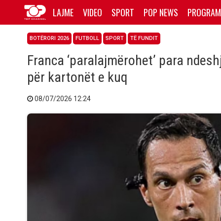
LAJME
VIDEO
SPORT
POP NEWS
PROGRAM
BOTËRORI 2026
FUTBOLL
SPORT
TË FUNDIT
Franca ‘paralajmërohet’ para ndesh
për kartonët e kuq
08/07/2026 12:24