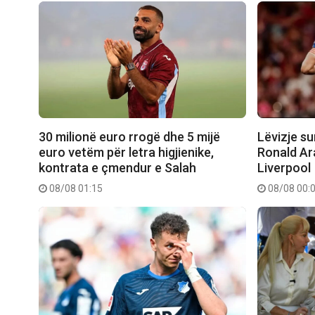
30 milionë euro rrogë dhe 5 mijë
Lëvizje su
euro vetëm për letra higjienike,
Ronald Ar
kontrata e çmendur e Salah
Liverpool
08/08 01:15
08/08 00: