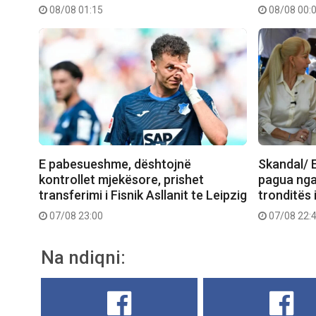
08/08 01:15
08/08 00:
E pabesueshme, dështojnë
Skandal/ E
kontrollet mjekësore, prishet
pagua nga
transferimi i Fisnik Asllanit te Leipzig
tronditës 
07/08 23:00
07/08 22:
Na ndiqni: