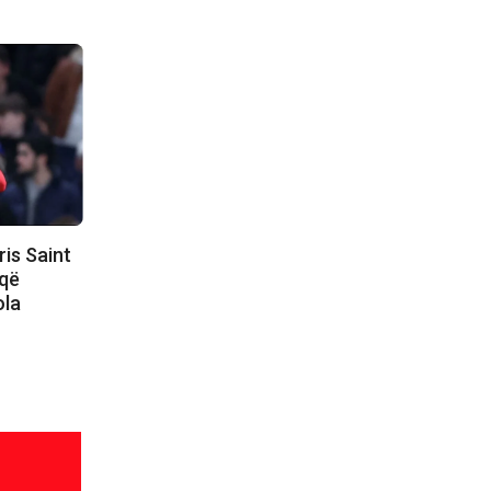
ris Saint
 që
ola