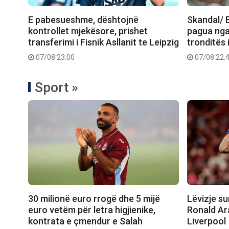
E pabesueshme, dështojnë
Skandal/ E
kontrollet mjekësore, prishet
pagua nga
transferimi i Fisnik Asllanit te Leipzig
tronditës 
07/08 23:00
07/08 22:
Sport »
30 milionë euro rrogë dhe 5 mijë
Lëvizje su
euro vetëm për letra higjienike,
Ronald Ar
kontrata e çmendur e Salah
Liverpool