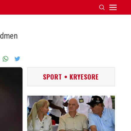
ordmen
SPORT • KRYESORE