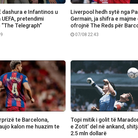
 dashura e Infantinos u
Liverpool hedh sytë nga Pa
 UEFA, pretendimi
Germain, ja shifra e majme
i “The Telegraph”
ofrojnë The Reds për Barc
49
07/08 22:43
rprizë te Barcelona,
Topi mitik i golit të Marado
aujo kalon me huazim te
e Zotit’ del në ankand, shit
2.5 mln dollarë