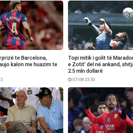
rprizë te Barcelona,
Topi mitik i golit të Marado
aujo kalon me huazim te
e Zotit’ del në ankand, shit
2.5 mln dollarë
03
07/08 23:30