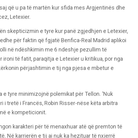
asaj që u pa të martën kur sfida mes Argjentinës dhe
cez, Letexier.
ën skepticizmin e tyre kur panë zgjedhjen e Letexier,
 edhe për faktin që fgjatë Benfica-Real Madrid aplikoi
olli në ndëshkimin me 6 ndeshje pezullim të
ironi të fatit, paraqitja e Letexier u kritikua, por nga
 kërkonin përjashtimin e tij nga pjesa e mbetur e
a e tyre minimizojnë polemikat për Tellon. ‘Nuk
i i tretë i Francës, Robin Risser-nëse këta arbitra
inë e kompeticionit.
ungon karakteri për të menaxhuar atë që premton të
ë. Në karrierën e tij ai nuk ka hezituar të nxjerrë