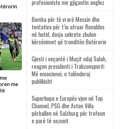
n
profesioniste me gjigantin anglez
otërorin
Bomba për të vrarë Messin dhe
tentativa për t’iu afruar Ronaldos
në hotel, dosja sekrete zbulon
kërcënimet që tronditën Botërorin
Gjesti i veçantë i Muçit ndaj Salah,
reagon presidenti i Trabzonsporit:
Më emocionoi, e falënderoj
 me
publikisht
itoren me
 të
Superkupa e Europës vjen në Top
Channel, PSG dhe Aston Villa
përballen në Salzburg për trofeun
e parë të sezonit