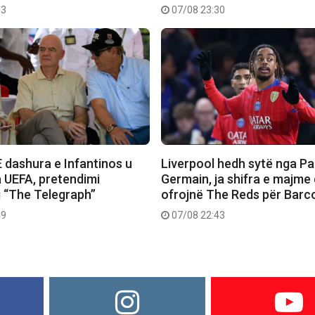
03
07/08 23:30
 dashura e Infantinos u
Liverpool hedh sytë nga Pa
 UEFA, pretendimi
Germain, ja shifra e majme
i “The Telegraph”
ofrojnë The Reds për Barc
49
07/08 22:43