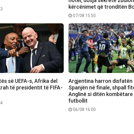
hotel, dosja sekrete zbulo
kërcënimet që tronditën B
43
07/08 15:50
ës së UEFA-s, Afrika del
Argjentina harron disfatën
rah të presidentit të FIFA-
Spanjën në finale, shpall f
Anglinë si ditën kombëtare
futbollit
44
06/08 16:00