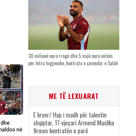
30 milionë euro rrogë dhe 5 mijë euro vetëm
për letra higjienike, kontrata e çmendur e Salah
ME TË LEXUARAT
E kryer/ Hap i madh për talentin
shqiptar, 17-vjeçari Armend Muslika
 dhe
firmos kontratën e parë
onaldos në