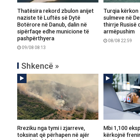
Turqia kërkon 
Thatësira rekord zbulon anijet
sulmeve në Deti
naziste të Luftës së Dytë
thirrje Rusisë
Botërore në Danub, dalin në
armëpushim
sipërfaqe edhe municione të
pashpërthyera
08/08 22:59
09/08 08:13
Shkencë »
Rreziku nga tymi i zjarreve,
Mbi 1,100 eksp
toksinat që përhapen në ajër
kërkojnë frenim