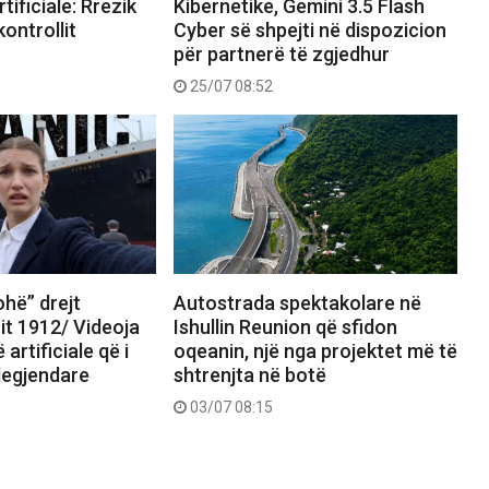
rtificiale: Rrezik
Kibernetike, Gemini 3.5 Flash
kontrollit
Cyber ​​​​së shpejti në dispozicion
për partnerë të zgjedhur
25/07 08:52
hë” drejt
Autostrada spektakolare në
tit 1912/ Videoja
Ishullin Reunion që sfidon
 artificiale që i
oqeanin, një nga projektet më të
 legjendare
shtrenjta në botë
03/07 08:15