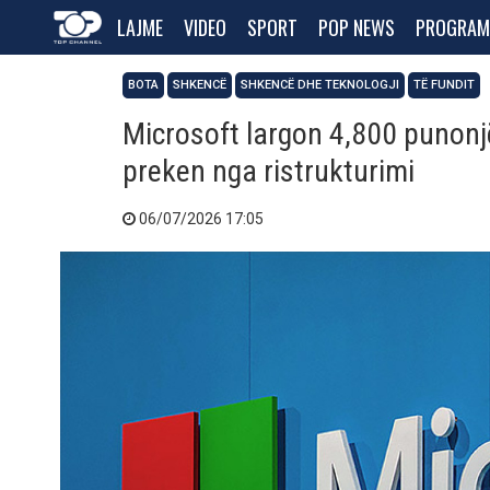
LAJME
VIDEO
SPORT
POP NEWS
PROGRAM
BOTA
SHKENCË
SHKENCË DHE TEKNOLOGJI
TË FUNDIT
Microsoft largon 4,800 punonj
preken nga ristrukturimi
06/07/2026 17:05