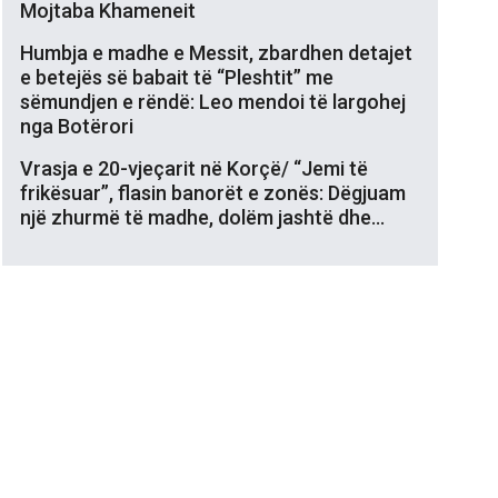
Mojtaba Khameneit
Humbja e madhe e Messit, zbardhen detajet
e betejës së babait të “Pleshtit” me
sëmundjen e rëndë: Leo mendoi të largohej
nga Botërori
Vrasja e 20-vjeçarit në Korçë/ “Jemi të
frikësuar”, flasin banorët e zonës: Dëgjuam
një zhurmë të madhe, dolëm jashtë dhe…