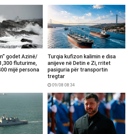
in” godet Azinë/
Turqia kufizon kalimin e disa
,300 fluturime,
anijeve në Detin e Zi, rritet
00 mijë persona
pasiguria për transportin
tregtar
09/08 08:34