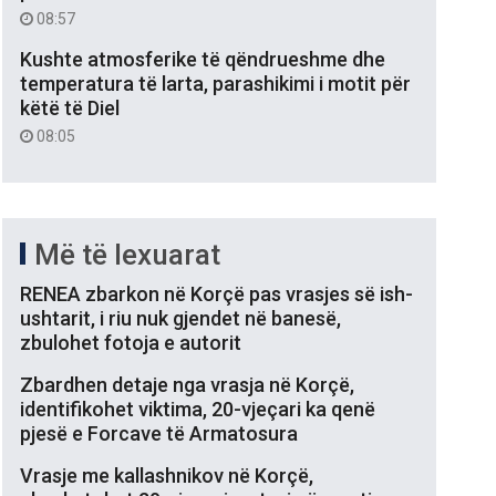
08:57
Kushte atmosferike të qëndrueshme dhe
temperatura të larta, parashikimi i motit për
këtë të Diel
08:05
Më të lexuarat
RENEA zbarkon në Korçë pas vrasjes së ish-
ushtarit, i riu nuk gjendet në banesë,
zbulohet fotoja e autorit
Zbardhen detaje nga vrasja në Korçë,
identifikohet viktima, 20-vjeçari ka qenë
pjesë e Forcave të Armatosura
Vrasje me kallashnikov në Korçë,