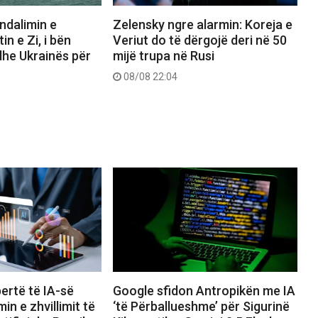
ndalimin e
Zelensky ngre alarmin: Koreja e
n e Zi, i bën
Veriut do të dërgojë deri në 50
 dhe Ukrainës për
mijë trupa në Rusi
08/08 22:04
ertë të IA-së
Google sfidon Antropikën me IA
in e zhvillimit të
‘të Përballueshme’ për Sigurinë