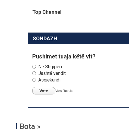
Top Channel
SONDAZH
Pushimet tuaja këtë vit?
Në Shqipëri
Jashtë vendit
Asgjëkundi
Vote
View Results
Bota »