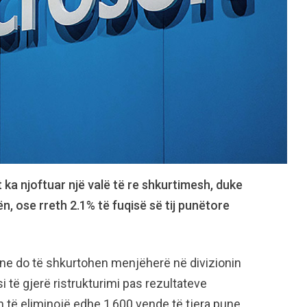
 ka njoftuar një valë të re shkurtimesh, duke
, ose rreth 2.1% të fuqisë së tij punëtore
ne do të shkurtohen menjëherë në divizionin
i të gjerë ristrukturimi pas rezultateve
n të eliminojë edhe 1,600 vende të tjera pune