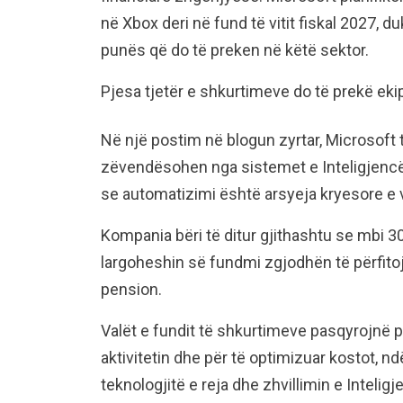
në Xbox deri në fund të vitit fiskal 2027, d
punës që do të preken në këtë sektor.
Pjesa tjetër e shkurtimeve do të prekë ek
Në një postim në blogun zyrtar, Microsoft 
zëvendësohen nga sistemet e Inteligjencës
se automatizimi është arsyeja kryesore e 
Kompania bëri të ditur gjithashtu se mbi 3
largoheshin së fundmi zgjodhën të përfitoj
pension.
Valët e fundit të shkurtimeve pasqyrojnë p
aktivitetin dhe për të optimizuar kostot,
teknologjitë e reja dhe zhvillimin e Inteligje