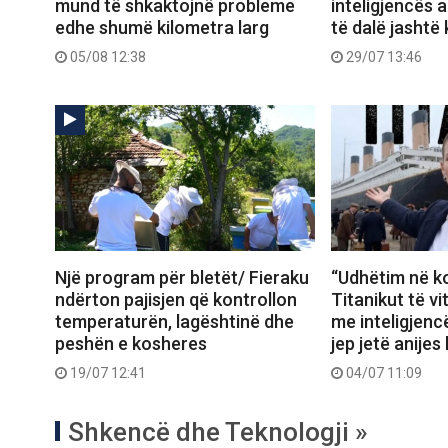
mund të shkaktojnë probleme
inteligjencës a
edhe shumë kilometra larg
të dalë jashtë 
05/08 12:38
29/07 13:46
Një program për bletët/ Fieraku
“Udhëtim në ko
ndërton pajisjen që kontrollon
Titanikut të vi
temperaturën, lagështinë dhe
me inteligjencë
peshën e kosheres
jep jetë anijes
19/07 12:41
04/07 11:09
Shkencë dhe Teknologji »