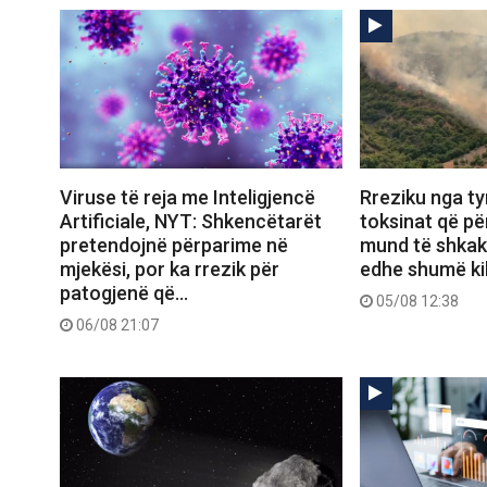
Viruse të reja me Inteligjencë
Rreziku nga tym
Artificiale, NYT: Shkencëtarët
toksinat që pë
pretendojnë përparime në
mund të shkak
mjekësi, por ka rrezik për
edhe shumë ki
patogjenë që…
05/08 12:38
06/08 21:07