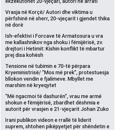
ekzekutohet 20-vjeçari, autori në arrati
Vrasja në Korçë/ Autori dhe viktima u
përfshinë në sherr, 20-vjeçarit i gjendet thika
në dorë
Ish-efektivi i Forcave të Armatosura u vra
me kallashnikov nga shoku i fëmijërisë, zv.
drejtori i Hetimit: Kishin konflikt të mbartur
prej disa kohësh
Tensione në tubimin e 70-të përpara
Kryeministrisë/ “Mos më prek”, protestuesja
bllokon vendin e fjalimeve. Mbyllet me
marshim në kryeqytet
“Më ngacmoi të dashurën”, vrau me armë
shokun e fëmijërisë, zbardhet dëshmia e
autorit për vrasjen e 21-vjeçarit Johan Zuko
Irani publikon videon e rrallë të liderit
suprem, shtohen pikëpyetjet për shëndetin e