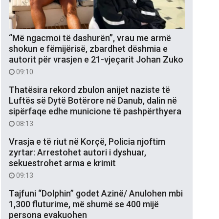
“Më ngacmoi të dashurën”, vrau me armë
shokun e fëmijërisë, zbardhet dëshmia e
autorit për vrasjen e 21-vjeçarit Johan Zuko
09:10
Thatësira rekord zbulon anijet naziste të
Luftës së Dytë Botërore në Danub, dalin në
sipërfaqe edhe municione të pashpërthyera
08:13
Vrasja e të riut në Korçë, Policia njoftim
zyrtar: Arrestohet autori i dyshuar,
sekuestrohet arma e krimit
09:13
Tajfuni “Dolphin” godet Azinë/ Anulohen mbi
1,300 fluturime, më shumë se 400 mijë
persona evakuohen