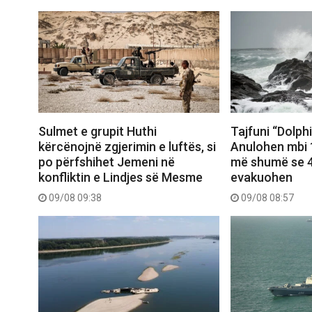
Sulmet e grupit Huthi
Tajfuni “Dolph
kërcënojnë zgjerimin e luftës, si
Anulohen mbi 1
po përfshihet Jemeni në
më shumë se 4
konfliktin e Lindjes së Mesme
evakuohen
09/08 09:38
09/08 08:57