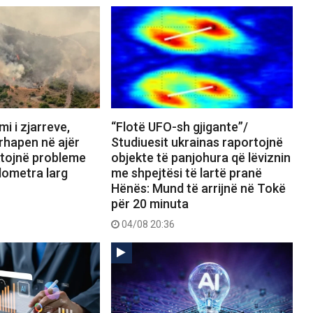
i i zjarreve,
“Flotë UFO-sh gjigante”/
rhapen në ajër
Studiuesit ukrainas raportojnë
tojnë probleme
objekte të panjohura që lëviznin
lometra larg
me shpejtësi të lartë pranë
Hënës: Mund të arrijnë në Tokë
për 20 minuta
04/08 20:36