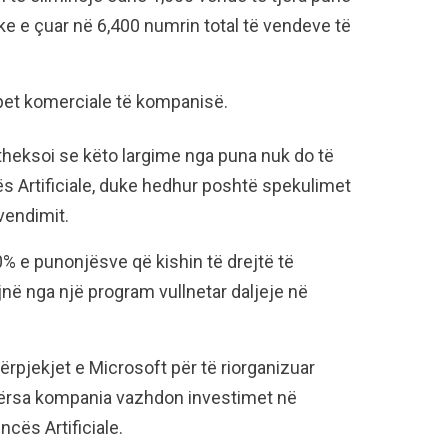
uke e çuar në 6,400 numrin total të vendeve të
ipet komerciale të kompanisë.
theksoi se këto largime nga puna nuk do të
 Artificiale, duke hedhur poshtë spekulimet
vendimit.
0% e punonjësve që kishin të drejtë të
në nga një program vullnetar daljeje në
ërpjekjet e Microsoft për të riorganizuar
 ndërsa kompania vazhdon investimet në
ncës Artificiale.