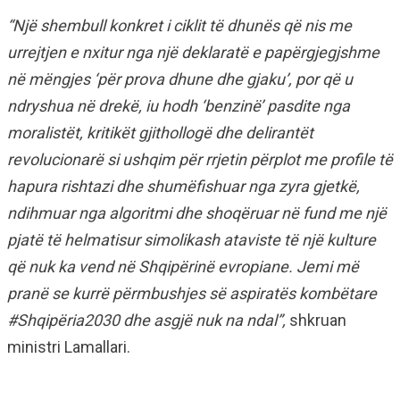
“Një shembull konkret i ciklit të dhunës që nis me
urrejtjen e nxitur nga një deklaratë e papërgjegjshme
në mëngjes ‘për prova dhune dhe gjaku’, por që u
ndryshua në drekë, iu hodh ‘benzinë’ pasdite nga
moralistët, kritikët gjithollogë dhe delirantët
revolucionarë si ushqim për rrjetin përplot me profile të
hapura rishtazi dhe shumëfishuar nga zyra gjetkë,
ndihmuar nga algoritmi dhe shoqëruar në fund me një
pjatë të helmatisur simolikash ataviste të një kulture
që nuk ka vend në Shqipërinë evropiane. Jemi më
pranë se kurrë përmbushjes së aspiratës kombëtare
#Shqipëria2030 dhe asgjë nuk na ndal”,
shkruan
ministri Lamallari.