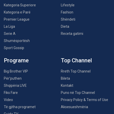
Kategoria Superiore
Lifestyle
Kategoria e Parë
Fashion
Premier League
Shëndeti
La Liga
Dieta
Serie A
Receta gatimi
Shumësportësh
Sport Gossip
Programe
Top Channel
Big Brother VIP
Rreth Top Channel
Për’puthen
Bileta
Shqipëria LIVE
Kontakt
Fiks Fare
Puno në Top Channel
Video
Privacy Policy & Terms of Use
Të gjitha programet
Aksesueshmëria