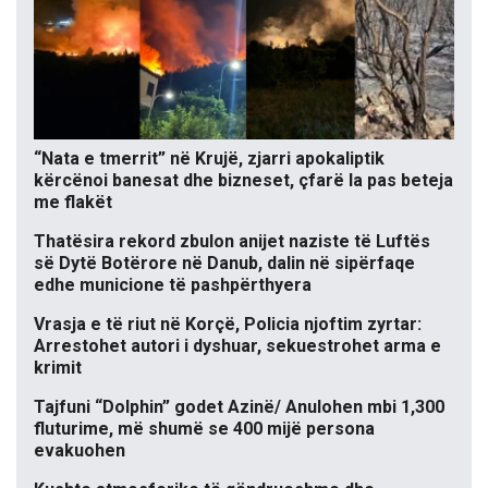
“Nata e tmerrit” në Krujë, zjarri apokaliptik
kërcënoi banesat dhe bizneset, çfarë la pas beteja
me flakët
Thatësira rekord zbulon anijet naziste të Luftës
së Dytë Botërore në Danub, dalin në sipërfaqe
edhe municione të pashpërthyera
Vrasja e të riut në Korçë, Policia njoftim zyrtar:
Arrestohet autori i dyshuar, sekuestrohet arma e
krimit
Tajfuni “Dolphin” godet Azinë/ Anulohen mbi 1,300
fluturime, më shumë se 400 mijë persona
evakuohen