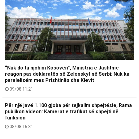
“Nuk do ta njohim Kosovën”, Ministria e Jashtme
reagon pas deklaratës së Zelenskyt në Serbi: Nuk ka
paralelizëm mes Prishtinës dhe Kievit
09/08 11:21
Për një javë 1.100 gjoba për tejkalim shpejtësie, Rama
publikon videon: Kamerat e trafikut së shpejti në
funksion
08/08 16:31