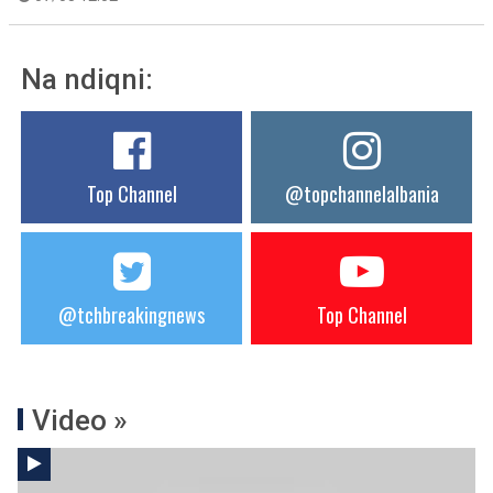
Na ndiqni:
Top Channel
@topchannelalbania
@tchbreakingnews
Top Channel
Video »