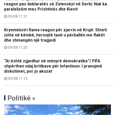
reagon pas deklaratës së Zelenskyt në Serbi: Nuk ka
paralelizëm mes Prishtinës dhe Kievit
09/08 11:21
Kryeministri Rama reagon për zjarrin në Krujë: Shteti
ishte në këmbë, heronjtë tanë u përballën me flakët
dhe shmangën një tragjedi
09/08 11:20
“Ai është zgjedhur në mënyrë demokratike”/ FIFA
shpërthen ndaj kritikave për Infantinon: I pranojmë
diskutimet, por jo akuzat
09/08 11:10
Politikë »