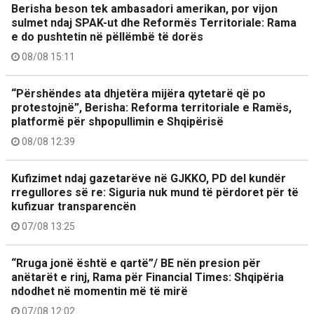
Berisha beson tek ambasadori amerikan, por vijon
sulmet ndaj SPAK-ut dhe Reformës Territoriale: Rama
e do pushtetin në pëllëmbë të dorës
08/08 15:11
“Përshëndes ata dhjetëra mijëra qytetarë që po
protestojnë”, Berisha: Reforma territoriale e Ramës,
platformë për shpopullimin e Shqipërisë
08/08 12:39
Kufizimet ndaj gazetarëve në GJKKO, PD del kundër
rregullores së re: Siguria nuk mund të përdoret për të
kufizuar transparencën
07/08 13:25
“Rruga jonë është e qartë”/ BE nën presion për
anëtarët e rinj, Rama për Financial Times: Shqipëria
ndodhet në momentin më të mirë
07/08 12:02