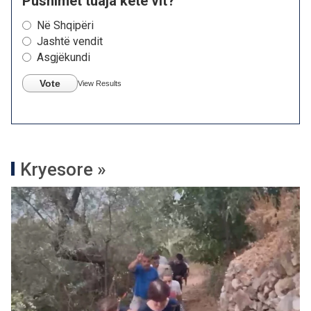
Pushimet tuaja këtë vit?
Në Shqipëri
Jashtë vendit
Asgjëkundi
Vote
View Results
Kryesore »