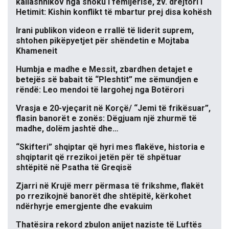
kallashnikov nga shoku i fëmijërisë, zv. drejtori i
Hetimit: Kishin konflikt të mbartur prej disa kohësh
Irani publikon videon e rrallë të liderit suprem,
shtohen pikëpyetjet për shëndetin e Mojtaba
Khameneit
Humbja e madhe e Messit, zbardhen detajet e
betejës së babait të “Pleshtit” me sëmundjen e
rëndë: Leo mendoi të largohej nga Botërori
Vrasja e 20-vjeçarit në Korçë/ “Jemi të frikësuar”,
flasin banorët e zonës: Dëgjuam një zhurmë të
madhe, dolëm jashtë dhe…
“Skifteri” shqiptar që hyri mes flakëve, historia e
shqiptarit që rrezikoi jetën për të shpëtuar
shtëpitë në Psatha të Greqisë
Zjarri në Krujë merr përmasa të frikshme, flakët
po rrezikojnë banorët dhe shtëpitë, kërkohet
ndërhyrje emergjente dhe evakuim
Thatësira rekord zbulon anijet naziste të Luftës