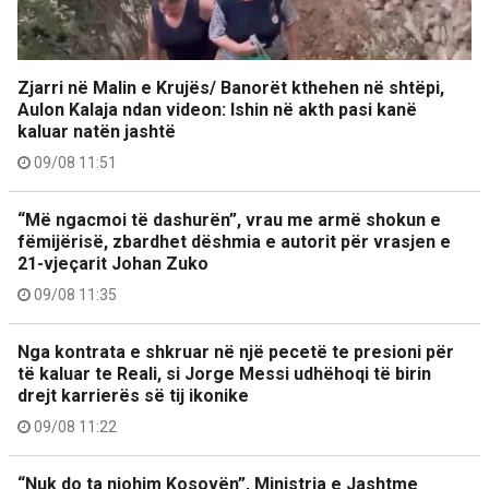
Zjarri në Malin e Krujës/ Banorët kthehen në shtëpi,
Aulon Kalaja ndan videon: Ishin në akth pasi kanë
kaluar natën jashtë
09/08 11:51
“Më ngacmoi të dashurën”, vrau me armë shokun e
fëmijërisë, zbardhet dëshmia e autorit për vrasjen e
21-vjeçarit Johan Zuko
09/08 11:35
Nga kontrata e shkruar në një pecetë te presioni për
të kaluar te Reali, si Jorge Messi udhëhoqi të birin
drejt karrierës së tij ikonike
09/08 11:22
“Nuk do ta njohim Kosovën”, Ministria e Jashtme