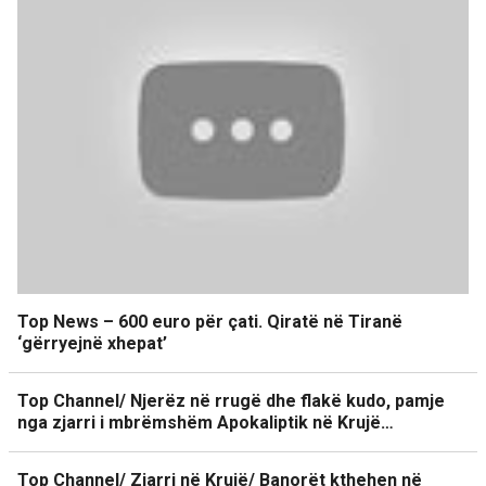
Top News – 600 euro për çati. Qiratë në Tiranë
‘gërryejnë xhepat’
Top Channel/ Njerëz në rrugë dhe flakë kudo, pamje
nga zjarri i mbrëmshëm Apokaliptik në Krujë…
Top Channel/ Zjarri në Krujë/ Banorët kthehen në