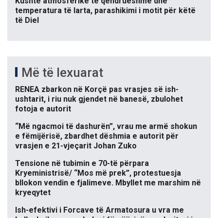
Kushte atmosferike të qëndrueshme dhe
temperatura të larta, parashikimi i motit për këtë
të Diel
Më të lexuarat
RENEA zbarkon në Korçë pas vrasjes së ish-
ushtarit, i riu nuk gjendet në banesë, zbulohet
fotoja e autorit
“Më ngacmoi të dashurën”, vrau me armë shokun
e fëmijërisë, zbardhet dëshmia e autorit për
vrasjen e 21-vjeçarit Johan Zuko
Tensione në tubimin e 70-të përpara
Kryeministrisë/ “Mos më prek”, protestuesja
bllokon vendin e fjalimeve. Mbyllet me marshim në
kryeqytet
Ish-efektivi i Forcave të Armatosura u vra me