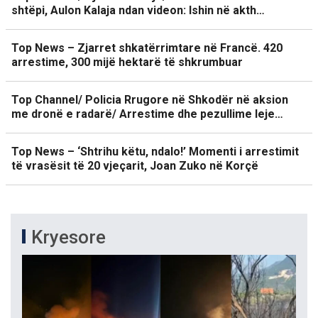
shtëpi, Aulon Kalaja ndan videon: Ishin në akth…
Top News – Zjarret shkatërrimtare në Francë. 420
arrestime, 300 mijë hektarë të shkrumbuar
Top Channel/ Policia Rrugore në Shkodër në aksion
me dronë e radarë/ Arrestime dhe pezullime leje…
Top News – ‘Shtrihu këtu, ndalo!’ Momenti i arrestimit
të vrasësit të 20 vjeçarit, Joan Zuko në Korçë
Kryesore