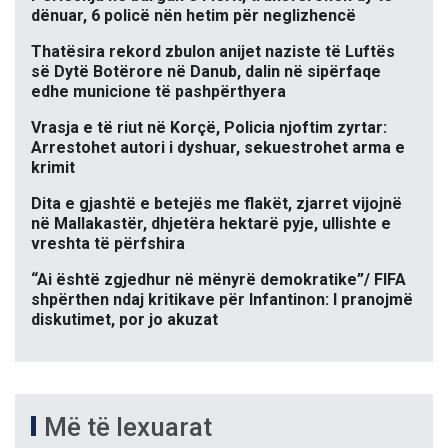
dënuar, 6 policë nën hetim për neglizhencë
Thatësira rekord zbulon anijet naziste të Luftës
së Dytë Botërore në Danub, dalin në sipërfaqe
edhe municione të pashpërthyera
Vrasja e të riut në Korçë, Policia njoftim zyrtar:
Arrestohet autori i dyshuar, sekuestrohet arma e
krimit
Dita e gjashtë e betejës me flakët, zjarret vijojnë
në Mallakastër, dhjetëra hektarë pyje, ullishte e
vreshta të përfshira
“Ai është zgjedhur në mënyrë demokratike”/ FIFA
shpërthen ndaj kritikave për Infantinon: I pranojmë
diskutimet, por jo akuzat
Më të lexuarat