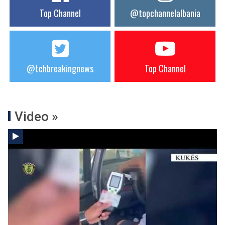
Top Channel
@topchannelalbania
@tchbreakingnews
Top Channel
Video »