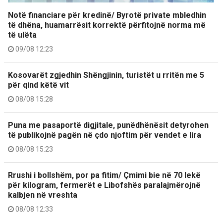
Notë financiare për kredinë/ Byrotë private mbledhin
të dhëna, huamarrësit korrektë përfitojnë norma më
të ulëta
09/08 12:23
Kosovarët zgjedhin Shëngjinin, turistët u rritën me 5
për qind këtë vit
08/08 15:28
Puna me pasaportë digjitale, punëdhënësit detyrohen
të publikojnë pagën në çdo njoftim për vendet e lira
08/08 15:23
Rrushi i bollshëm, por pa fitim/ Çmimi bie në 70 lekë
për kilogram, fermerët e Libofshës paralajmërojnë
kalbjen në vreshta
08/08 12:33