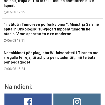
Belshit, trupa e “Portokalli” mbush shëtitoren buzë
liqenit
07/08 12:35
“Instituti i Tumoreve po funksionon”, Ministrja Sala në
spitalin Onkologjik: 10-vjeçari mposht tumorin në
stadin IV me aparaturën e re moderne
06/08 18:11
Ndëshkimet për plagjiaturë/ Universiteti i Tiranës me
rregulla të reja, të ashpra për studentët, më të buta
për pedagogët
06/08 15:24
Na ndiqni: