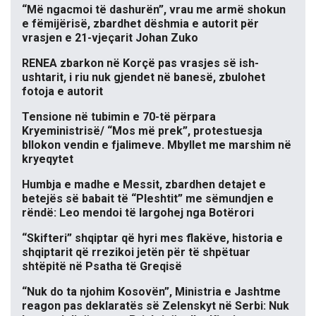
“Më ngacmoi të dashurën”, vrau me armë shokun
e fëmijërisë, zbardhet dëshmia e autorit për
vrasjen e 21-vjeçarit Johan Zuko
RENEA zbarkon në Korçë pas vrasjes së ish-
ushtarit, i riu nuk gjendet në banesë, zbulohet
fotoja e autorit
Tensione në tubimin e 70-të përpara
Kryeministrisë/ “Mos më prek”, protestuesja
bllokon vendin e fjalimeve. Mbyllet me marshim në
kryeqytet
Humbja e madhe e Messit, zbardhen detajet e
betejës së babait të “Pleshtit” me sëmundjen e
rëndë: Leo mendoi të largohej nga Botërori
“Skifteri” shqiptar që hyri mes flakëve, historia e
shqiptarit që rrezikoi jetën për të shpëtuar
shtëpitë në Psatha të Greqisë
“Nuk do ta njohim Kosovën”, Ministria e Jashtme
reagon pas deklaratës së Zelenskyt në Serbi: Nuk