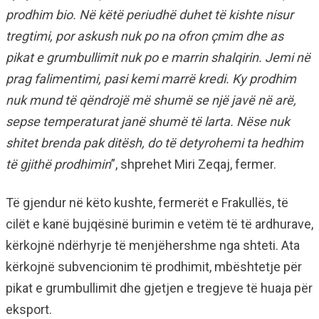
prodhim bio. Në këtë periudhë duhet të kishte nisur
tregtimi, por askush nuk po na ofron çmim dhe as
pikat e grumbullimit nuk po e marrin shalqirin. Jemi në
prag falimentimi, pasi kemi marrë kredi. Ky prodhim
nuk mund të qëndrojë më shumë se një javë në arë,
sepse temperaturat janë shumë të larta. Nëse nuk
shitet brenda pak ditësh, do të detyrohemi ta hedhim
të gjithë prodhimin
”, shprehet Miri Zeqaj, fermer.
Të gjendur në këto kushte, fermerët e Frakullës, të
cilët e kanë bujqësinë burimin e vetëm të të ardhurave,
kërkojnë ndërhyrje të menjëhershme nga shteti. Ata
kërkojnë subvencionim të prodhimit, mbështetje për
pikat e grumbullimit dhe gjetjen e tregjeve të huaja për
eksport.