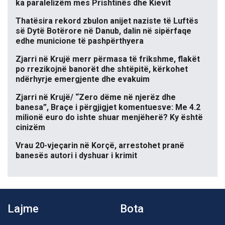
ka paralelizëm mes Prishtinës dhe Kievit
Thatësira rekord zbulon anijet naziste të Luftës
së Dytë Botërore në Danub, dalin në sipërfaqe
edhe municione të pashpërthyera
Zjarri në Krujë merr përmasa të frikshme, flakët
po rrezikojnë banorët dhe shtëpitë, kërkohet
ndërhyrje emergjente dhe evakuim
Zjarri në Krujë/ “Zero dëme në njerëz dhe
banesa”, Braçe i përgjigjet komentuesve: Me 4.2
milionë euro do ishte shuar menjëherë? Ky është
cinizëm
Vrau 20-vjeçarin në Korçë, arrestohet pranë
banesës autori i dyshuar i krimit
Lajme
Bota