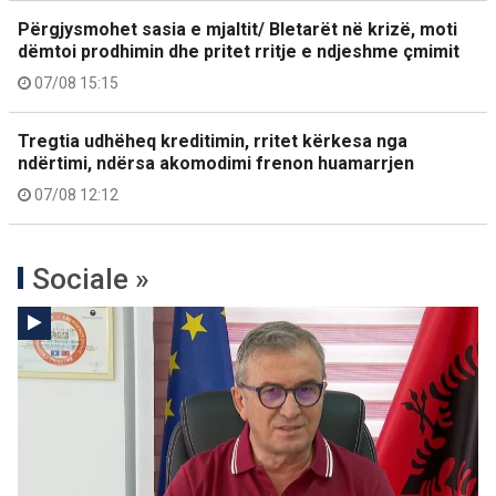
Përgjysmohet sasia e mjaltit/ Bletarët në krizë, moti
dëmtoi prodhimin dhe pritet rritje e ndjeshme çmimit
07/08 15:15
Tregtia udhëheq kreditimin, rritet kërkesa nga
ndërtimi, ndërsa akomodimi frenon huamarrjen
07/08 12:12
Sociale »