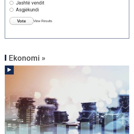
Jashtë vendit
Asgjëkundi
Vote
View Results
Ekonomi »