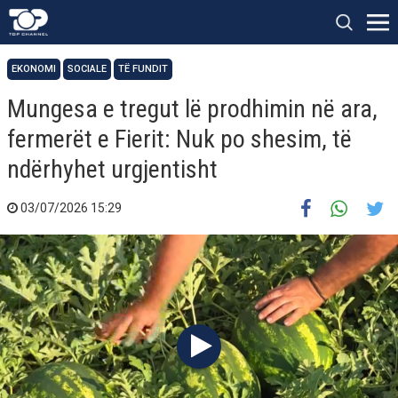
EKONOMI
SOCIALE
TË FUNDIT
Mungesa e tregut lë prodhimin në ara,
fermerët e Fierit: Nuk po shesim, të
ndërhyhet urgjentisht
03/07/2026 15:29