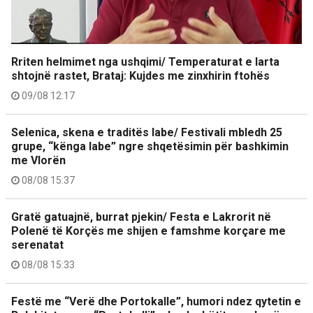
Rriten helmimet nga ushqimi/ Temperaturat e larta
shtojnë rastet, Brataj: Kujdes me zinxhirin ftohës
09/08 12:17
Selenica, skena e traditës labe/ Festivali mbledh 25
grupe, “kënga labe” ngre shqetësimin për bashkimin
me Vlorën
08/08 15:37
Gratë gatuajnë, burrat pjekin/ Festa e Lakrorit në
Polenë të Korçës me shijen e famshme korçare me
serenatat
08/08 15:33
Festë me “Verë dhe Portokalle”, humori ndez qytetin e