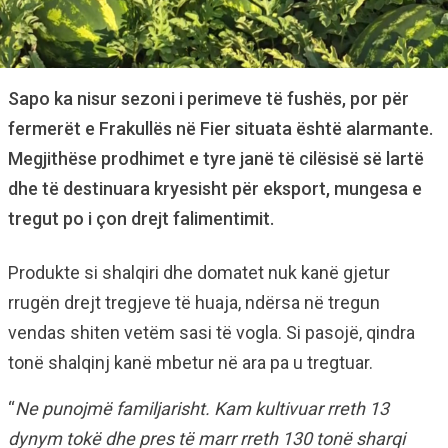
Sapo ka nisur sezoni i perimeve të fushës, por për
fermerët e Frakullës në Fier situata është alarmante.
Megjithëse prodhimet e tyre janë të cilësisë së lartë
dhe të destinuara kryesisht për eksport, mungesa e
tregut po i çon drejt falimentimit.
Produkte si shalqiri dhe domatet nuk kanë gjetur
rrugën drejt tregjeve të huaja, ndërsa në tregun
vendas shiten vetëm sasi të vogla. Si pasojë, qindra
tonë shalqinj kanë mbetur në ara pa u tregtuar.
“
Ne punojmë familjarisht. Kam kultivuar rreth 13
dynym tokë dhe pres të marr rreth 130 tonë sharqi