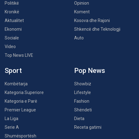
Politikë
Opinion
Kronikë
Koment
Aktualitet
Kosova dhe Rajoni
Ekonomi
Shkencë dhe Teknologji
Sociale
Auto
Video
Top News LIVE
Sport
Pop News
Kombëtarja
Showbiz
Kategoria Superiore
Lifestyle
Kategoria e Parë
Fashion
Premier League
Shëndeti
La Liga
Dieta
Serie A
Receta gatimi
Shumësportësh