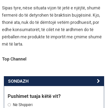
Sipas tyre, nëse situata vijon të jetë e njëjtë, shumë
fermerë do të detyrohen të braktisin bujqësinë. Kjo,
thonë ata, nuk do të dëmtojë vetëm prodhuesit, por
edhe konsumatorët, të cilët në të ardhmen do të
përballen me produkte të importit me çmime shumë
më të larta.
Top Channel
SONDAZH
Pushimet tuaja këtë vit?
Në Shqipëri