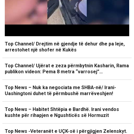
Top Channel/ Drejtim në gjendje të dehur dhe pa leje,
arrestohet një shofer në Kukës
Top Channel/ Ujërat e zeza përmbytnin Kasharin, Rama
publikon videon: Pema 8 metra “varrosej”…
Top News – Nuk ka negociata me SHBA-në/ Irani-
Uashingtoni duhet të përmbushë marrëveshjen!
Top News – Habitet Shtëpia e Bardhë. Irani vendos
kushte për rihapjen e Ngushticës së Hormuzit
Top News -Veteranët e UÇK-së i përgjigjen Zelenskyt.