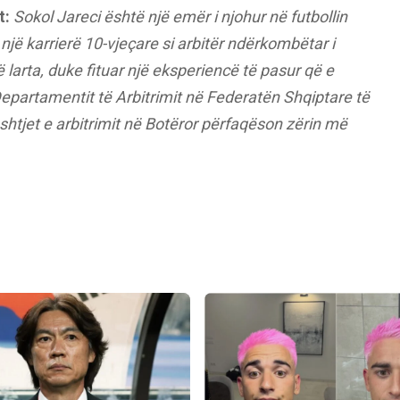
t:
Sokol Jareci është një emër i njohur në futbollin
jë karrierë 10-vjeçare si arbitër ndërkombëtar i
ë larta, duke fituar një eksperiencë të pasur që e
i Departamentit të Arbitrimit në Federatën Shqiptare të
ështjet e arbitrimit në Botëror përfaqëson zërin më