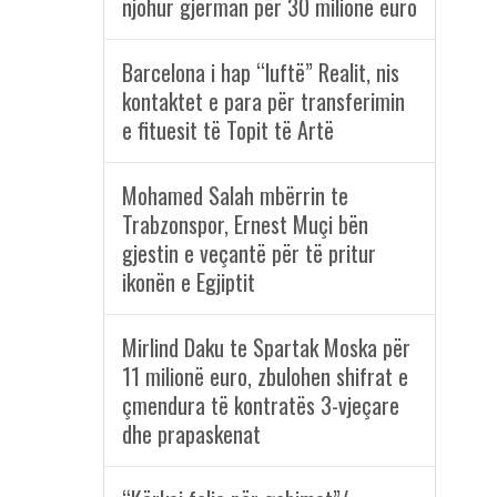
njohur gjerman për 30 milionë euro
Barcelona i hap “luftë” Realit, nis
kontaktet e para për transferimin
e fituesit të Topit të Artë
Mohamed Salah mbërrin te
Trabzonspor, Ernest Muçi bën
gjestin e veçantë për të pritur
ikonën e Egjiptit
Mirlind Daku te Spartak Moska për
11 milionë euro, zbulohen shifrat e
çmendura të kontratës 3-vjeçare
dhe prapaskenat