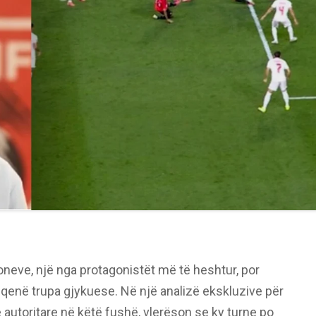
neve, një nga protagonistët më të heshtur, por
a qenë trupa gjykuese. Në një analizë ekskluzive për
ë autoritare në këtë fushë, vlerëson se ky turne po