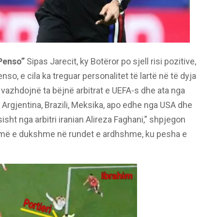
 Penso”
Sipas Jarecit, ky Botëror po sjell risi pozitive,
o, e cila ka treguar personalitet të lartë në të dyja
 vazhdojnë ta bëjnë arbitrat e UEFA-s dhe ata nga
si Argjentina, Brazili, Meksika, apo edhe nga USA dhe
isht nga arbitri iranian Alireza Faghani,” shpjegon
dhe më e dukshme në rundet e ardhshme, ku pesha e