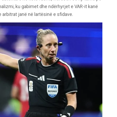
onalizmi, ku gabimet dhe ndërhyrjet e VAR-it kanë
 arbitrat janë në lartësinë e sfidave.