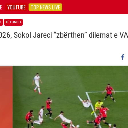
E
YOUTUBE
TOP NEWS LIVE
T
TË FUNDIT
026, Sokol Jareci “zbërthen” dilemat e VA