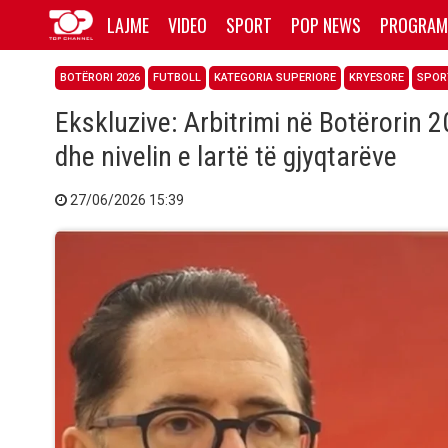
LAJME
VIDEO
SPORT
POP NEWS
PROGRAM
BOTËRORI 2026
FUTBOLL
KATEGORIA SUPERIORE
KRYESORE
SPOR
Ekskluzive: Arbitrimi në Botërorin 2
dhe nivelin e lartë të gjyqtarëve
27/06/2026 15:39