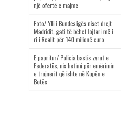
një ofertë e majme
Foto/ Ylli i Bundesligës niset drejt
Madridit, gati të bëhet lojtari më i
ri i Realit për 140 milionë euro
E papritur/ Policia bastis zyrat e
Federatës, nis hetimi për emërimin
e trajnerit që ishte në Kupën e
Botës