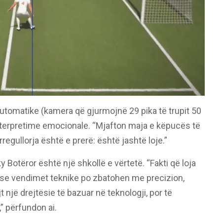
utomatike (kamera që gjurmojnë 29 pika të trupit 50
nterpretime emocionale. “Mjafton maja e këpucës të
regullorja është e prerë: është jashtë loje.”
y Botëror është një shkollë e vërtetë. “Fakti që loja
e se vendimet teknike po zbatohen me precizion,
 një drejtësie të bazuar në teknologji, por të
” përfundon ai.