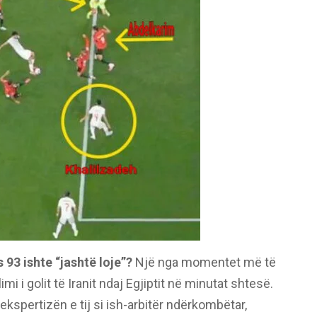
s 93 ishte “jashtë loje”?
Një nga momentet më të
imi i golit të Iranit ndaj Egjiptit në minutat shtesë.
kspertizën e tij si ish-arbitër ndërkombëtar,