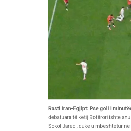
Rasti Iran-Egjipt: Pse goli i minutë
debatuara të këtij Botërori ishte anul
Sokol Jareci, duke u mbështetur në e