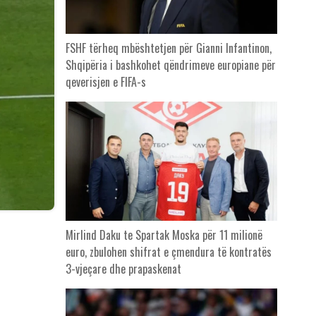
FSHF tërheq mbështetjen për Gianni Infantinon,
Shqipëria i bashkohet qëndrimeve europiane për
qeverisjen e FIFA-s
Mirlind Daku te Spartak Moska për 11 milionë
euro, zbulohen shifrat e çmendura të kontratës
3-vjeçare dhe prapaskenat