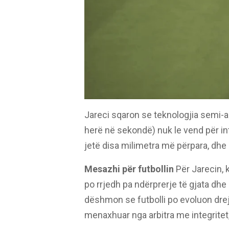
Jareci sqaron se teknologjia semi-a
herë në sekondë) nuk le vend për i
jetë disa milimetra më përpara, dhe r
Mesazhi për futbollin
Për Jarecin, k
po rrjedh pa ndërprerje të gjata dh
dëshmon se futbolli po evoluon drejt
menaxhuar nga arbitra me integritet,