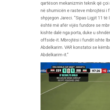
qartëson mekanizmin teknik që çoi n
në shumicën e rasteve mbrojtësi i fun
shpjegon Jareci. “Sipas Ligjit 11 të 
është më afër vijës fundore se mbrojt
kishte dalë nga porta, duke u shndër
offside-it. Mbrojtësi i fundit ishte 
Abdelkarim. VAR konstatoi se këmba e
Abdelkarim-it.”