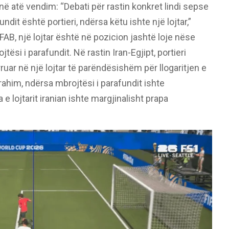
ë atë vendim: “Debati për rastin konkret lindi sepse
dit është portieri, ndërsa këtu ishte një lojtar,”
IFAB, një lojtar është në pozicion jashtë loje nëse
ësi i parafundit. Në rastin Iran-Egjipt, portieri
ruar në një lojtar të parëndësishëm për llogaritjen e
Ibrahim, ndërsa mbrojtësi i parafundit ishte
 lojtarit iranian ishte margjinalisht prapa