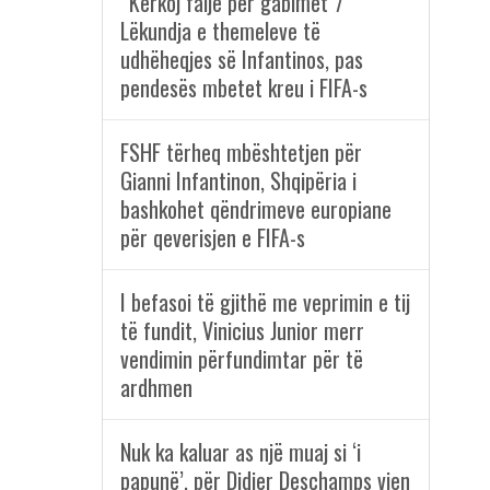
“Kërkoj falje për gabimet”/
Lëkundja e themeleve të
udhëheqjes së Infantinos, pas
pendesës mbetet kreu i FIFA-s
FSHF tërheq mbështetjen për
Gianni Infantinon, Shqipëria i
bashkohet qëndrimeve europiane
për qeverisjen e FIFA-s
I befasoi të gjithë me veprimin e tij
të fundit, Vinicius Junior merr
vendimin përfundimtar për të
ardhmen
Nuk ka kaluar as një muaj si ‘i
papunë’, për Didier Deschamps vjen