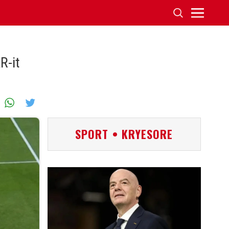
R-it
SPORT • KRYESORE