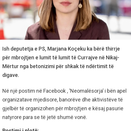
Ish deputetja e PS, Marjana Koçeku ka bërë thirrje
për mbrojtjen e lumit të lumit të Currajve në Nikaj-
Mërtur nga betonizimi për shkak të ndërtimit të
digave.
Në një postim në Facebook , ‘Neomalësorja’ i bën apel
organizatave mjedisore, banorëve dhe aktivistëve të
gjelbër të organizohen për mbrojtjen e kësaj pasurie
natyrore para se të jetë shumë vonë.
Postimi i plotë: