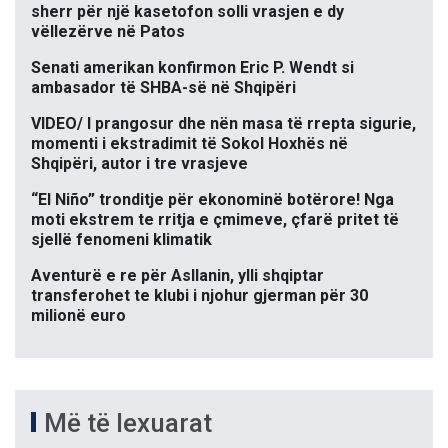
sherr për një kasetofon solli vrasjen e dy
vëllezërve në Patos
Senati amerikan konfirmon Eric P. Wendt si
ambasador të SHBA-së në Shqipëri
VIDEO/ I prangosur dhe nën masa të rrepta sigurie,
momenti i ekstradimit të Sokol Hoxhës në
Shqipëri, autor i tre vrasjeve
“El Niño” tronditje për ekonominë botërore! Nga
moti ekstrem te rritja e çmimeve, çfarë pritet të
sjellë fenomeni klimatik
Aventurë e re për Asllanin, ylli shqiptar
transferohet te klubi i njohur gjerman për 30
milionë euro
Më të lexuarat