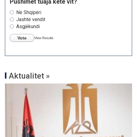
Pushimet tuaja këtë vit?
Në Shqipëri
Jashtë vendit
Asgjëkundi
Vote
View Results
Aktualitet »