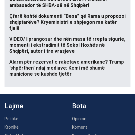
ambasador të SHBA-së në Shqipëri
Çfarë është dokumenti “Besa” që Rama u propozoi
shqiptarëve? Kryeministri e shpjegon me katër
fjalë
VIDEO/ I prangosur dhe nën masa të rrepta sigurie,
momenti i ekstradimit të Sokol Hoxhës në
Shqipëri, autor i tre vrasjeve
Alarm për rezervat e raketave amerikane? Trump
‘shpërthen’ ndaj mediave: Kemi më shumë
municione se kushdo tjetër
Lajme
Bota
Politikë
Opinion
Kronikë
Koment