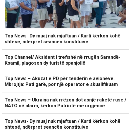
Top News- Dy muaj nuk mjaftuan / Kurti kërkon kohë
shtesë, ndërpret seancën konstituive
Top Channel/ Aksident i trefishë në rrugën Sarandë-
Ksamil, plagosen dy turistë spanjollë
Top News – Akuzat e PD për tenderin e avionëve.
Mbrojtja: Pati garë, por një operator e skualifikuam
Top News – Ukraina nuk rrëzon dot asnjë raketë ruse /
NATO në alarm, kërkon Patriotë me urgjencë
Top News- Dy muaj nuk mjaftuan / Kurti kërkon kohë
shtesë, ndërpret seancën konstituive