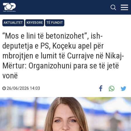
AKTUALITET
KRYESORE
TË FUNDIT
“Mos e lini të betonizohet”, ish-
deputetja e PS, Koçeku apel për
mbrojtjen e lumit të Currajve në Nikaj-
Mërtur: Organizohuni para se të jetë
vonë
26/06/2026 14:03