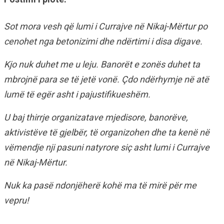
Sot mora vesh që lumi i Currajve në Nikaj-Mërtur po
cenohet nga betonizimi dhe ndërtimi i disa digave.
Kjo nuk duhet me u leju. Banorët e zonës duhet ta
mbrojnë para se të jetë vonë. Çdo ndërhymje në atë
lumë të egër asht i pajustifikueshëm.
U baj thirrje organizatave mjedisore, banorëve,
aktivistëve të gjelbër, të organizohen dhe ta kenë në
vëmendje nji pasuni natyrore siç asht lumi i Currajve
në Nikaj-Mërtur.
Nuk ka pasë ndonjëherë kohë ma të mirë për me
vepru!