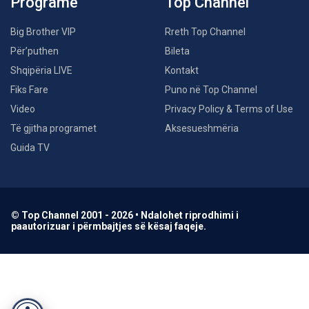
Programe
Top Channel
Big Brother VIP
Rreth Top Channel
Për’puthen
Bileta
Shqipëria LIVE
Kontakt
Fiks Fare
Puno në Top Channel
Video
Privacy Policy & Terms of Use
Të gjitha programet
Aksesueshmëria
Guida TV
© Top Channel 2001 - 2026 • Ndalohet riprodhimi i
paautorizuar i përmbajtjes së kësaj faqeje.