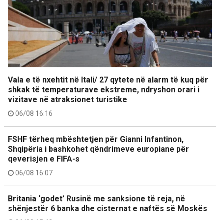
Vala e të nxehtit në Itali/ 27 qytete në alarm të kuq për
shkak të temperaturave ekstreme, ndryshon orari i
vizitave në atraksionet turistike
06/08 16:16
FSHF tërheq mbështetjen për Gianni Infantinon,
Shqipëria i bashkohet qëndrimeve europiane për
qeverisjen e FIFA-s
06/08 16:07
Britania ‘godet’ Rusinë me sanksione të reja, në
shënjestër 6 banka dhe cisternat e naftës së Moskës