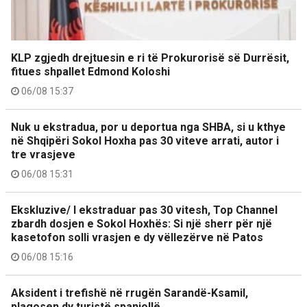
KLP zgjedh drejtuesin e ri të Prokurorisë së Durrësit,
fitues shpallet Edmond Koloshi
06/08 15:37
Nuk u ekstradua, por u deportua nga SHBA, si u kthye
në Shqipëri Sokol Hoxha pas 30 viteve arrati, autor i
tre vrasjeve
06/08 15:31
Ekskluzive/ I ekstraduar pas 30 vitesh, Top Channel
zbardh dosjen e Sokol Hoxhës: Si një sherr për një
kasetofon solli vrasjen e dy vëllezërve në Patos
06/08 15:16
Aksident i trefishë në rrugën Sarandë-Ksamil,
plagosen dy turistë spanjollë