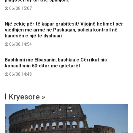
06/08 15:07
Një çekiç për të kapur grabitësit/ Vijojnë hetimet për
vjedhjen me armë në Paskuqan, policia kontroll në
banesën e një të dyshuari
06/08 14:54
Bashkimi me Elbasanin, bashkia e Cërrikut nis
konsultimin 60-ditor me qytetarët
06/08 14:48
Kryesore »