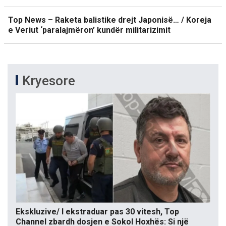
Top News – Raketa balistike drejt Japonisë… / Koreja
e Veriut ‘paralajmëron’ kundër militarizimit
Kryesore
Ekskluzive/ I ekstraduar pas 30 vitesh, Top
Channel zbardh dosjen e Sokol Hoxhës: Si një