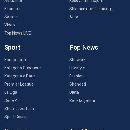
Aktualitet
Kosova dhe Rajoni
Ekonomi
Shkencë dhe Teknologji
Sociale
Auto
Video
Top News LIVE
Sport
Pop News
Kombëtarja
Showbiz
Kategoria Superiore
Lifestyle
Kategoria e Parë
Fashion
Premier League
Shëndeti
La Liga
Dieta
Serie A
Receta gatimi
Shumësportësh
Sport Gossip