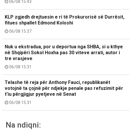
06/08 15:43
KLP zgjedh drejtuesin e ri të Prokurorisë së Durrësit,
fitues shpallet Edmond Koloshi
06/08 15:37
Nuk u ekstradua, por u deportua nga SHBA, si u kthye
në Shqipëri Sokol Hoxha pas 30 viteve arrati, autor i
tre vrasjeve
06/08 15:31
Telashe të reja për Anthony Fauci, republikanët
votojnë ta çojnë për ndjekje penale pas refuzimit për
t’iu përgjigjur pyetjeve në Senat
06/08 15:31
Na ndiqni: