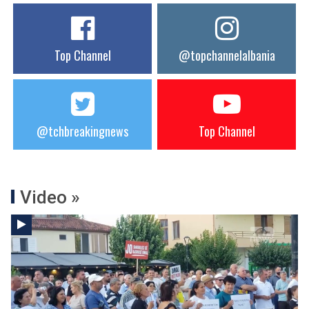
Top Channel
@topchannelalbania
@tchbreakingnews
Top Channel
Video »