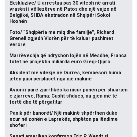
Ekskluzive/ U arrestua pas 30 vitesh në arrati
vrasësi i vëllezërve në Patos dhe një vajze në
Belgjikë, SHBA ekstradon në Shqipëri Sokol
Hoxhën
Foto/ “Shqipëria me miq dhe familje”, Richard
Grenell zgjedh Vlorën për të kaluar pushimet
verore
Marrëveshja që ndryshon lojën në Mesdhe, Franca
futet në projektin miliarda euro Greqi-Qipro
Aksident me vdekje në Durrës, këmbësori humb
jetën pasi përplaset nga një makinë
Avioni i parë zjarrfikës ka nisur punën për shuarjen
e zjarreve, Rama: Gusht sfidues, na gjen më të
fortë dhe të përgatitur
Panik për banorët/ Një makinë shpërthen duke
ecur në zonën e Laprakës, shpëton pa lëndime
shoferi
Senati amerikan konfirmon Eric P. Wendt si