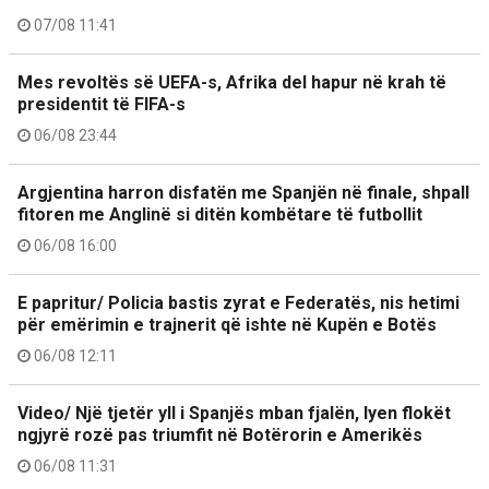
07/08 11:41
Mes revoltës së UEFA-s, Afrika del hapur në krah të
presidentit të FIFA-s
06/08 23:44
Argjentina harron disfatën me Spanjën në finale, shpall
fitoren me Anglinë si ditën kombëtare të futbollit
06/08 16:00
E papritur/ Policia bastis zyrat e Federatës, nis hetimi
për emërimin e trajnerit që ishte në Kupën e Botës
06/08 12:11
Video/ Një tjetër yll i Spanjës mban fjalën, lyen flokët
ngjyrë rozë pas triumfit në Botërorin e Amerikës
06/08 11:31