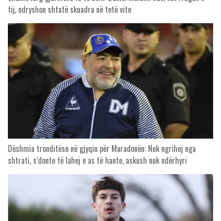
tij, ndryshon shtatë skuadra në tetë vite
Dëshmia tronditëse në gjyqin për Maradonën: Nuk ngrihej nga
shtrati, s’donte të lahej e as të hante, askush nuk ndërhyri