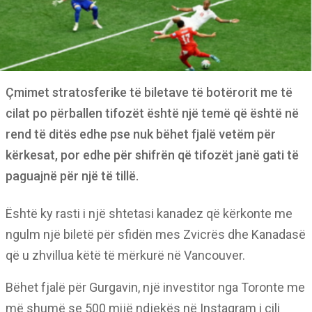
Çmimet stratosferike të biletave të botërorit me të
cilat po përballen tifozët është një temë që është në
rend të ditës edhe pse nuk bëhet fjalë vetëm për
kërkesat, por edhe për shifrën që tifozët janë gati të
paguajnë për një të tillë.
Është ky rasti i një shtetasi kanadez që kërkonte me
ngulm një biletë për sfidën mes Zvicrës dhe Kanadasë
që u zhvillua këtë të mërkurë në Vancouver.
Bëhet fjalë për Gurgavin, një investitor nga Toronte me
më shumë se 500 mijë ndjekës në Instagram i cili