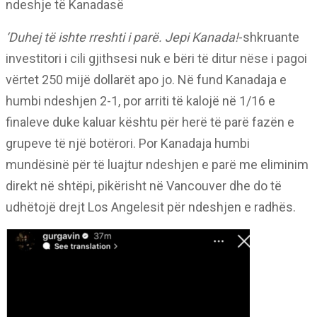
ndeshje të Kanadasë
‘Duhej të ishte rreshti i parë. Jepi Kanada!
-shkruante
investitori i cili gjithsesi nuk e bëri të ditur nëse i pagoi
vërtet 250 mijë dollarët apo jo. Në fund Kanadaja e
humbi ndeshjen 2-1, por arriti të kalojë në 1/16 e
finaleve duke kaluar kështu për herë të parë fazën e
grupeve të një botërori. Por Kanadaja humbi
mundësinë për të luajtur ndeshjen e parë me eliminim
direkt në shtëpi, pikërisht në Vancouver dhe do të
udhëtojë drejt Los Angelesit për ndeshjen e radhës.