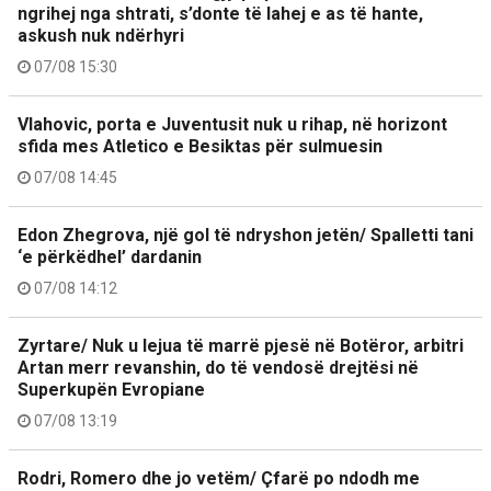
ngrihej nga shtrati, s’donte të lahej e as të hante,
askush nuk ndërhyri
07/08 15:30
Vlahovic, porta e Juventusit nuk u rihap, në horizont
sfida mes Atletico e Besiktas për sulmuesin
07/08 14:45
Edon Zhegrova, një gol të ndryshon jetën/ Spalletti tani
‘e përkëdhel’ dardanin
07/08 14:12
Zyrtare/ Nuk u lejua të marrë pjesë në Botëror, arbitri
Artan merr revanshin, do të vendosë drejtësi në
Superkupën Evropiane
07/08 13:19
Rodri, Romero dhe jo vetëm/ Çfarë po ndodh me