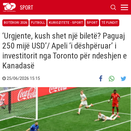
SPORT
BOTËRORI 2026
FUTBOLL
KURIOZITETE - SPORT
SPORT
TË FUNDIT
‘Urgjente, kush shet një biletë? Paguaj
250 mijë USD’/ Apeli ‘i dëshpëruar’ i
investitorit nga Toronto për ndeshjen e
Kanadasë
25/06/2026 15:15