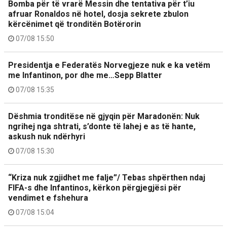
Bomba për të vrarë Messin dhe tentativa për t’iu
afruar Ronaldos në hotel, dosja sekrete zbulon
kërcënimet që tronditën Botërorin
07/08 15:50
Presidentja e Federatës Norvegjeze nuk e ka vetëm
me Infantinon, por dhe me…Sepp Blatter
07/08 15:35
Dëshmia tronditëse në gjyqin për Maradonën: Nuk
ngrihej nga shtrati, s’donte të lahej e as të hante,
askush nuk ndërhyri
07/08 15:30
“Kriza nuk zgjidhet me falje”/ Tebas shpërthen ndaj
FIFA-s dhe Infantinos, kërkon përgjegjësi për
vendimet e fshehura
07/08 15:04