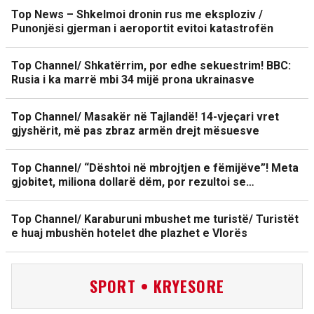
Top News – Shkelmoi dronin rus me eksploziv /
Punonjësi gjerman i aeroportit evitoi katastrofën
Top Channel/ Shkatërrim, por edhe sekuestrim! BBC:
Rusia i ka marrë mbi 34 mijë prona ukrainasve
Top Channel/ Masakër në Tajlandë! 14-vjeçari vret
gjyshërit, më pas zbraz armën drejt mësuesve
Top Channel/ “Dështoi në mbrojtjen e fëmijëve”! Meta
gjobitet, miliona dollarë dëm, por rezultoi se…
Top Channel/ Karaburuni mbushet me turistë/ Turistët
e huaj mbushën hotelet dhe plazhet e Vlorës
SPORT • KRYESORE