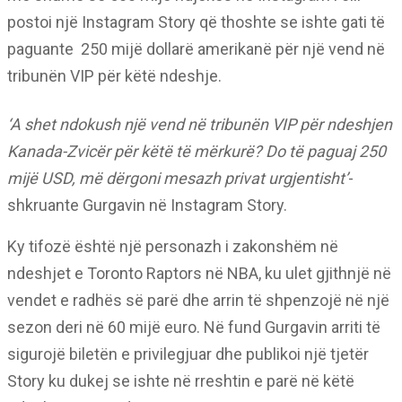
postoi një Instagram Story që thoshte se ishte gati të
paguante 250 mijë dollarë amerikanë për një vend në
tribunën VIP për këtë ndeshje.
‘A shet ndokush një vend në tribunën VIP për ndeshjen
Kanada-Zvicër për këtë të mërkurë? Do të paguaj 250
mijë USD, më dërgoni mesazh privat urgjentisht’
-
shkruante Gurgavin në Instagram Story.
Ky tifozë është një personazh i zakonshëm në
ndeshjet e Toronto Raptors në NBA, ku ulet gjithnjë në
vendet e radhës së parë dhe arrin të shpenzojë në një
sezon deri në 60 mijë euro. Në fund Gurgavin arriti të
sigurojë biletën e privilegjuar dhe publikoi një tjetër
Story ku dukej se ishte në rreshtin e parë në këtë