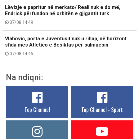
Lëvizje e papritur në merkato/ Reali nuk e do më,
Endrick përfundon në orbitën e gjigantit turk
07/08 14:49
Vlahovic, porta e Juventusit nuk u rihap, në horizont
sfida mes Atletico e Besiktas për sulmuesin
07/08 14:45
Na ndiqni:
Top Channel
Top Channel - Sport