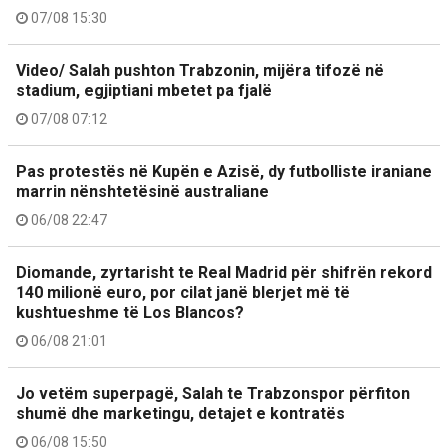
07/08 15:30
Video/ Salah pushton Trabzonin, mijëra tifozë në
stadium, egjiptiani mbetet pa fjalë
07/08 07:12
Pas protestës në Kupën e Azisë, dy futbolliste iraniane
marrin nënshtetësinë australiane
06/08 22:47
Diomande, zyrtarisht te Real Madrid për shifrën rekord
140 milionë euro, por cilat janë blerjet më të
kushtueshme të Los Blancos?
06/08 21:01
Jo vetëm superpagë, Salah te Trabzonspor përfiton
shumë dhe marketingu, detajet e kontratës
06/08 15:50