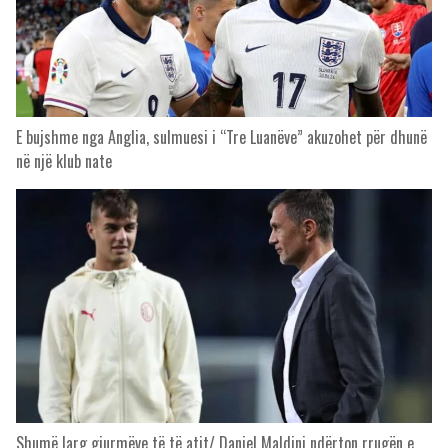
E bujshme nga Anglia, sulmuesi i “Tre Luanëve” akuzohet për dhunë
në një klub nate
Shumë larg gjurmëve të të atit/ Daniel Maldini ndërton rrugën e