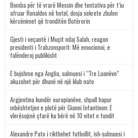
Bomba për të vrarë Messin dhe tentativa për t’iu
afruar Ronaldos në hotel, dosja sekrete zbulon
kërcënimet që tronditën Botërorin
Gjesti i veçantë i Muçit ndaj Salah, reagon
presidenti i Trabzonsporit: Më emocionoi, e
falënderoj publikisht
E bujshme nga Anglia, sulmuesi i “Tre Luanëve”
akuzohet për dhunë në një klub nate
Argjentina kundër europianëve, shpall hapur
mbështetjen e plotë për Gianni Infantinon: E
vlerësojmë çfarë ka bërë në 10 vitet e fundit
Alexandre Pato i rikthehet futbollit, ish-sulmuesi i