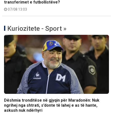
transferimet e futbollistëve?
07/08 13:03
Kuriozitete - Sport »
Dëshmia tronditëse në gjyqin për Maradonën: Nuk
ngrihej nga shtrati, s’donte të lahej e as të hante,
askush nuk ndërhyri