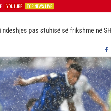
E
YOUTUBE
TOP NEWS LIVE
 i ndeshjes pas stuhisë së frikshme në SH