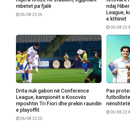
mbetet pa fjalë
ndaj Hibe
League, ku
06/08 23:56
e kthimit
06/08 23:
Drita nuk gabon në Conference
Pas prote
League, kampionët e Kosovës
futbollist
mposhtin Tri Fiori dhe prekin raundin
nënshtetë
e playoffit
06/08 22:
06/08 23:20