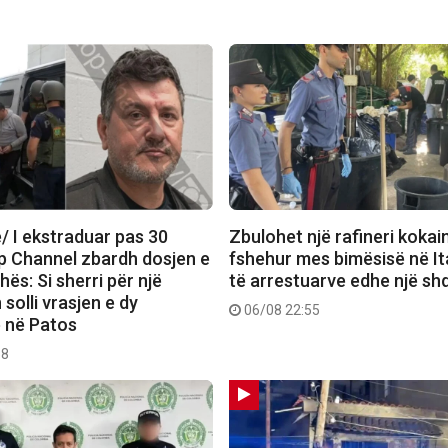
/ I ekstraduar pas 30
Zbulohet një rafineri kokai
op Channel zbardh dosjen e
fshehur mes bimësisë në It
ës: Si sherri për një
të arrestuarve edhe një sh
solli vrasjen e dy
06/08 22:55
e në Patos
58