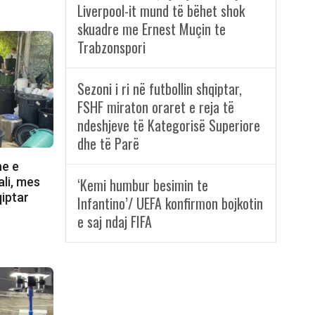
Liverpool-it mund të bëhet shok
skuadre me Ernest Muçin te
Trabzonspori
Sezoni i ri në futbollin shqiptar,
FSHF miraton oraret e reja të
ndeshjeve të Kategorisë Superiore
dhe të Parë
ne e
‘Kemi humbur besimin te
ali, mes
qiptar
Infantino’/ UEFA konfirmon bojkotin
e saj ndaj FIFA