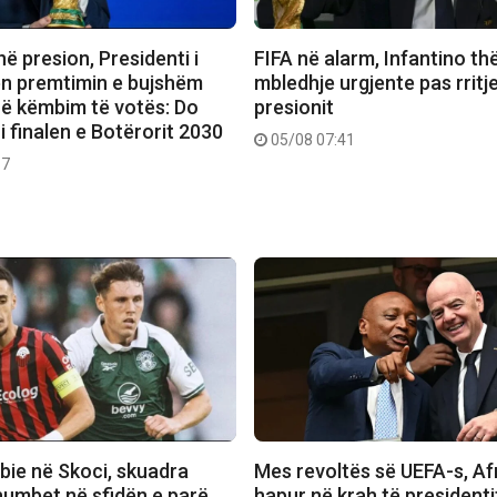
në presion, Presidenti i
FIFA në alarm, Infantino th
bën premtimin e bujshëm
mbledhje urgjente pas rritj
ë këmbim të votës: Do
presionit
 finalen e Botërorit 2030
05/08 07:41
17
bie në Skoci, skuadra
Mes revoltës së UEFA-s, Afr
humbet në sfidën e parë
hapur në krah të presidenti