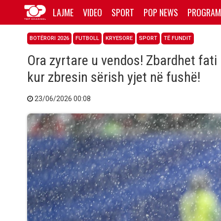
LAJME
VIDEO
SPORT
POP NEWS
PROGRAM
BOTËRORI 2026
FUTBOLL
KRYESORE
SPORT
TË FUNDIT
Ora zyrtare u vendos! Zbardhet fati
kur zbresin sërish yjet në fushë!
23/06/2026 00:08