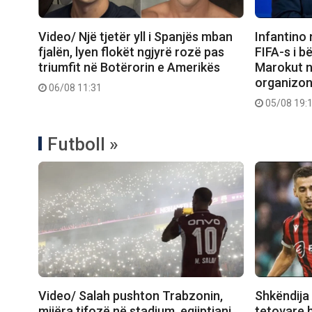
Video/ Një tjetër yll i Spanjës mban
Infantino 
fjalën, lyen flokët ngjyrë rozë pas
FIFA-s i 
triumfit në Botërorin e Amerikës
Marokut n
organizoni
06/08 11:31
05/08 19:
Futboll »
Video/ Salah pushton Trabzonin,
Shkëndija 
mijëra tifozë në stadium, egjiptiani
tetovare 