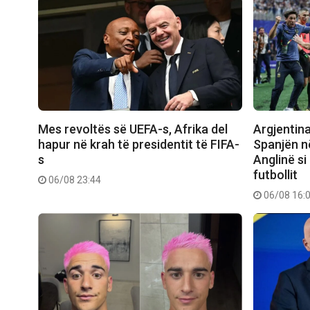
Mes revoltës së UEFA-s, Afrika del
Argjentin
hapur në krah të presidentit të FIFA-
Spanjën në
s
Anglinë si
futbollit
06/08 23:44
06/08 16: