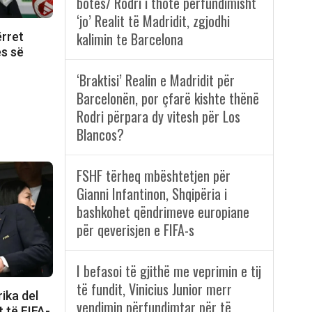
botës/ Rodri i thotë përfundimisht
‘jo’ Realit të Madridit, zgjodhi
kalimin te Barcelona
ërret
es së
‘Braktisi’ Realin e Madridit për
Barcelonën, por çfarë kishte thënë
Rodri përpara dy vitesh për Los
Blancos?
FSHF tërheq mbështetjen për
Gianni Infantinon, Shqipëria i
bashkohet qëndrimeve europiane
për qeverisjen e FIFA-s
I befasoi të gjithë me veprimin e tij
të fundit, Vinicius Junior merr
ika del
vendimin përfundimtar për të
t të FIFA-