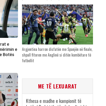
yrat e
Argjentina harron disfatën me Spanjën në finale,
emërimin e
 e Botës
shpall fitoren me Anglinë si ditën kombëtare të
futbollit
ME TË LEXUARAT
Kthesa e madhe e kampionit të