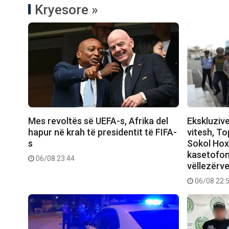
Kryesore »
Mes revoltës së UEFA-s, Afrika del
Ekskluzive
hapur në krah të presidentit të FIFA-
vitesh, T
s
Sokol Hoxh
kasetofon 
06/08 23:44
vëllezërv
06/08 22: