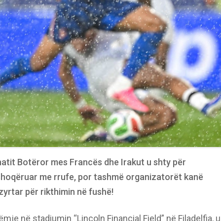
atit Botëror mes Francës dhe Irakut u shty për
 shoqëruar me rrufe, por tashmë organizatorët kanë
 zyrtar për rikthimin në fushë!
brëmje në stadiumin “Lincoln Financial Field” në Filadelfia,