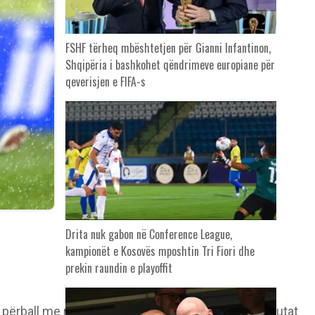
FSHF tërheq mbështetjen për Gianni Infantinon,
Shqipëria i bashkohet qëndrimeve europiane për
qeverisjen e FIFA-s
Drita nuk gabon në Conference League,
kampionët e Kosovës mposhtin Tri Fiori dhe
prekin raundin e playoffit
 u përball me rrebeshe të forta shiu pikërisht në minutat