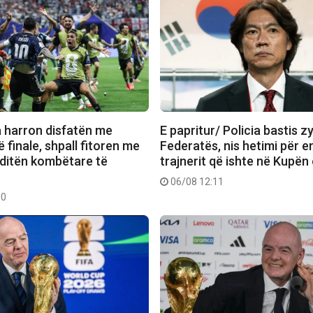
a harron disfatën me
E papritur/ Policia bastis z
 finale, shpall fitoren me
Federatës, nis hetimi për 
 ditën kombëtare të
trajnerit që ishte në Kupën
06/08 12:11
00