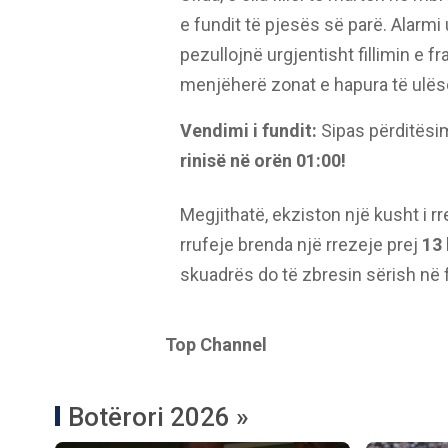
e fundit të pjesës së parë. Alarmi 
pezullojnë urgjentisht fillimin e f
menjëherë zonat e hapura të ulës
Vendimi i fundit:
Sipas përditësim
rinisë në orën 01:00!
Megjithatë, ekziston një kusht i r
rrufeje brenda një rrezeje prej
13
skuadrës do të zbresin sërish në f
Top Channel
Botërori 2026 »