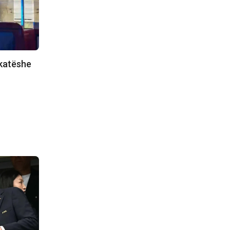
 katëshe