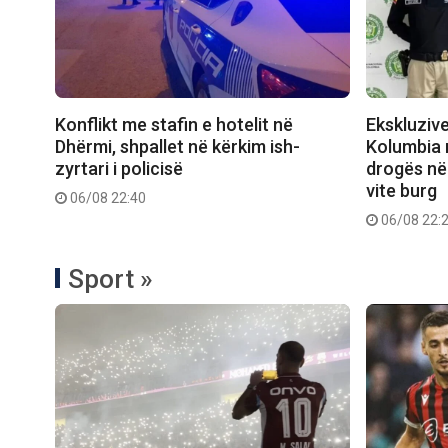
Konflikt me stafin e hotelit në
Ekskluziv
Dhërmi, shpallet në kërkim ish-
Kolumbia n
zyrtari i policisë
drogës në 
vite burg
06/08 22:40
06/08 22:
Sport »