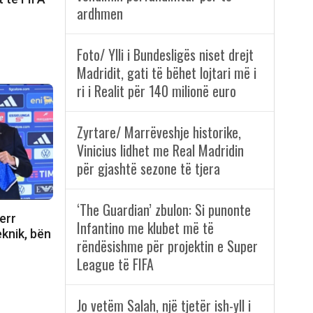
ardhmen
Foto/ Ylli i Bundesligës niset drejt
Madridit, gati të bëhet lojtari më i
ri i Realit për 140 milionë euro
Zyrtare/ Marrëveshje historike,
Vinicius lidhet me Real Madridin
për gjashtë sezone të tjera
‘The Guardian’ zbulon: Si punonte
err
Infantino me klubet më të
eknik, bën
rëndësishme për projektin e Super
League të FIFA
Jo vetëm Salah, një tjetër ish-yll i