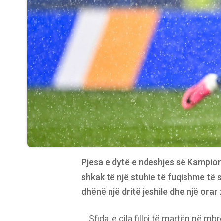
Pjesa e dytë e ndeshjes së Kampion
shkak të një stuhie të fuqishme të
dhënë një dritë jeshile dhe një orar
Sfida, e cila filloi të martën në m