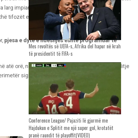
 larg impiantit sportiv, duke detyruar arbitrat të
gjithë tifozët e pranishëm u udhëzuan të braktisin
r,
pjesa e dytë e ndeshjes është programuar të
Mes revoltës së UEFA-s, Afrika del hapur në krah
të presidentit të FIFA-s
në atë orë, nuk duhet të ketë absolutisht asnjë goditje
imetër sigurie, Kylian Mbappe dhe shokët e tij të
Conference League/ Pajaziti lë gjurmë me
Hajdukun e Splitit me një super gol, krotatët
pranë raundit të playoffit(VIDEO)