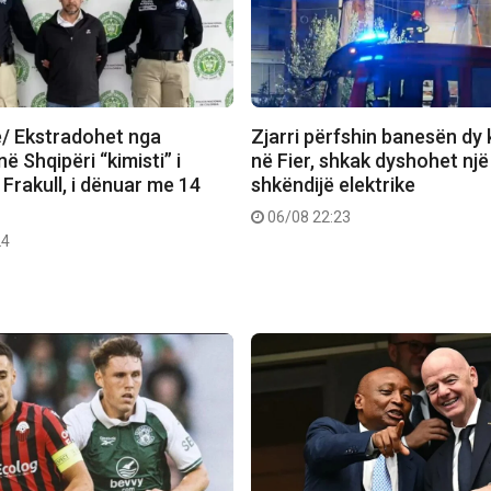
e/ Ekstradohet nga
Zjarri përfshin banesën dy
ë Shqipëri “kimisti” i
në Fier, shkak dyshohet një
Frakull, i dënuar me 14
shkëndijë elektrike
06/08 22:23
24