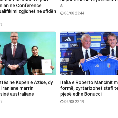
rnian në Conference
s
alifikimi zgjidhet në sfidën
06/08 23:44
47
stës në Kupën e Azisë, dy
Italia e Roberto Mancinit m
e iraniane marrin
formë, zyrtarizohet stafi t
sinë australiane
pjesë edhe Bonucci
47
06/08 22:19