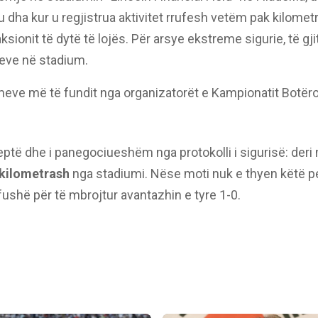
u dha kur u regjistrua aktivitet rrufesh vetëm pak kilometra
raksionit të dytë të lojës. Për arsye ekstreme sigurie, të 
eve në stadium.
eve më të fundit nga organizatorët e Kampionatit Botëro
reptë dhe i panegociueshëm nga protokolli i sigurisë: deri 
 kilometrash
nga stadiumi. Nëse moti nuk e thyen këtë per
ushë për të mbrojtur avantazhin e tyre 1-0.