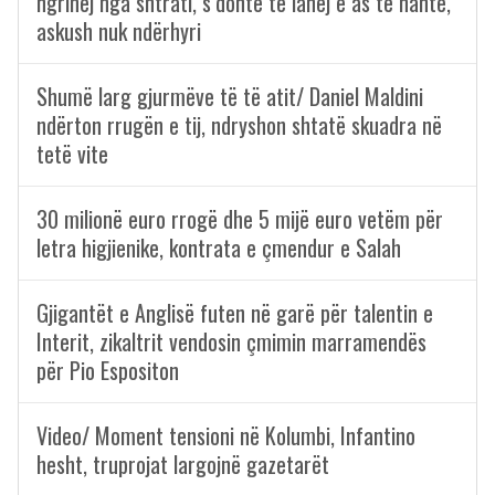
ngrihej nga shtrati, s’donte të lahej e as të hante,
askush nuk ndërhyri
Shumë larg gjurmëve të të atit/ Daniel Maldini
ndërton rrugën e tij, ndryshon shtatë skuadra në
tetë vite
30 milionë euro rrogë dhe 5 mijë euro vetëm për
letra higjienike, kontrata e çmendur e Salah
Gjigantët e Anglisë futen në garë për talentin e
Interit, zikaltrit vendosin çmimin marramendës
për Pio Espositon
Video/ Moment tensioni në Kolumbi, Infantino
hesht, truprojat largojnë gazetarët