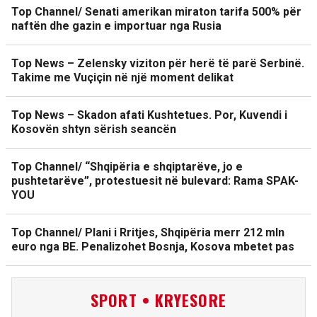
Top Channel/ Senati amerikan miraton tarifa 500% për
naftën dhe gazin e importuar nga Rusia
Top News – Zelensky viziton për herë të parë Serbinë.
Takime me Vuçiçin në një moment delikat
Top News – Skadon afati Kushtetues. Por, Kuvendi i
Kosovën shtyn sërish seancën
Top Channel/ “Shqipëria e shqiptarëve, jo e
pushtetarëve”, protestuesit në bulevard: Rama SPAK-
YOU
Top Channel/ Plani i Rritjes, Shqipëria merr 212 mln
euro nga BE. Penalizohet Bosnja, Kosova mbetet pas
SPORT • KRYESORE