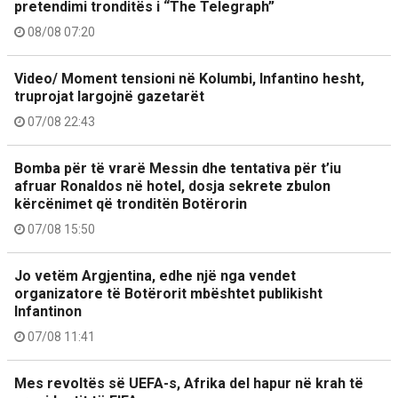
pretendimi tronditës i “The Telegraph”
08/08 07:20
Video/ Moment tensioni në Kolumbi, Infantino hesht,
truprojat largojnë gazetarët
07/08 22:43
Bomba për të vrarë Messin dhe tentativa për t’iu
afruar Ronaldos në hotel, dosja sekrete zbulon
kërcënimet që tronditën Botërorin
07/08 15:50
Jo vetëm Argjentina, edhe një nga vendet
organizatore të Botërorit mbështet publikisht
Infantinon
07/08 11:41
Mes revoltës së UEFA-s, Afrika del hapur në krah të