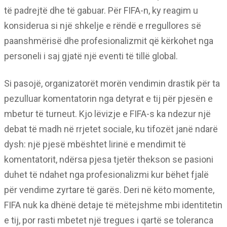
të padrejtë dhe të gabuar. Për FIFA-n, ky reagim u
konsiderua si një shkelje e rëndë e rregullores së
paanshmërisë dhe profesionalizmit që kërkohet nga
personeli i saj gjatë një eventi të tillë global.
Si pasojë, organizatorët morën vendimin drastik për ta
pezulluar komentatorin nga detyrat e tij për pjesën e
mbetur të turneut. Kjo lëvizje e FIFA-s ka ndezur një
debat të madh në rrjetet sociale, ku tifozët janë ndarë
dysh: një pjesë mbështet lirinë e mendimit të
komentatorit, ndërsa pjesa tjetër thekson se pasioni
duhet të ndahet nga profesionalizmi kur bëhet fjalë
për vendime zyrtare të garës. Deri në këto momente,
FIFA nuk ka dhënë detaje të mëtejshme mbi identitetin
e tij, por rasti mbetet një tregues i qartë se toleranca