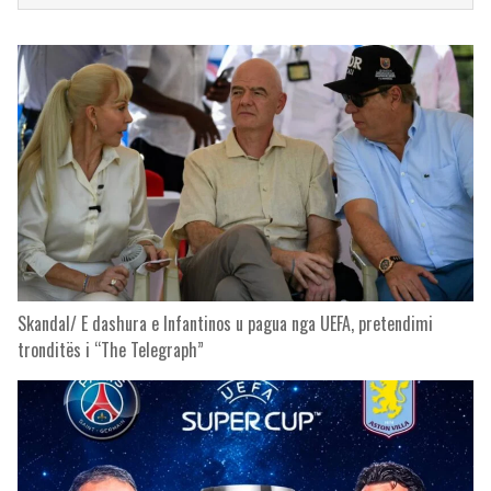
Skandal/ E dashura e Infantinos u pagua nga UEFA, pretendimi
tronditës i “The Telegraph”