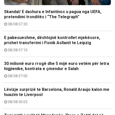
Skandal/ E dashura e Infantinos u pagua nga UEFA,
pretendimi tronditës i “The Telegraph”
08/08 07:20
E pabesueshme, dështojnë kontrollet mjekësore,
prishet transferimi i Fisnik Asllanit te Leipzig
08/08 07:10
30 milionë euro rrogë dhe 5 mijë euro vetëm për letra
higjienike, kontrata e çmendur e Salah
08/08 07:00
Lëvizje surprizë te Barcelona, Ronald Araujo kalon me
huazim te Liverpool
08/08 00:03