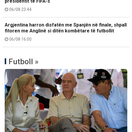
presidentit të FIFA-s
06/08 23:44
Argjentina harron disfatën me Spanjën në finale, shpall
fitoren me Anglinë si ditën kombëtare të futbollit
06/08 16:00
Futboll »