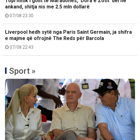
Topi mitik i golit të Maradonës, ‘Dora e Zotit’ del në
ankand, shitja nis me 2.5 mln dollarë
07/08 23:30
Liverpool hedh sytë nga Paris Saint Germain, ja shifra
e majme që ofrojnë The Reds për Barcola
07/08 22:43
Sport »