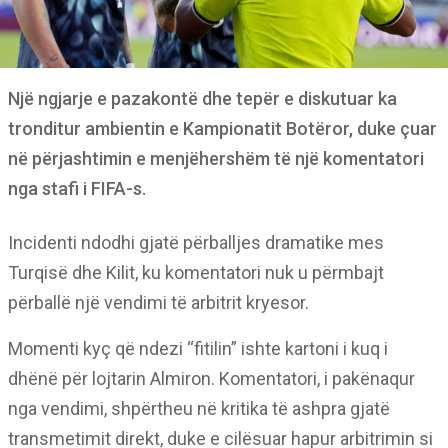
Një ngjarje e pazakontë dhe tepër e diskutuar ka
tronditur ambientin e Kampionatit Botëror, duke çuar
në përjashtimin e menjëhershëm të një komentatori
nga stafi i FIFA-s.
Incidenti ndodhi gjatë përballjes dramatike mes
Turqisë dhe Kilit, ku komentatori nuk u përmbajt
përballë një vendimi të arbitrit kryesor.
Momenti kyç që ndezi “fitilin” ishte kartoni i kuq i
dhënë për lojtarin Almiron. Komentatori, i pakënaqur
nga vendimi, shpërtheu në kritika të ashpra gjatë
transmetimit direkt, duke e cilësuar hapur arbitrimin si