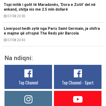
Topi mitik i golit të Maradonës, ‘Dora e Zotit’ del në
ankand, shitja nis me 2.5 mln dollarë
07/08 23:30
Liverpool hedh sytë nga Paris Saint Germain, ja shifra
e majme që ofrojnë The Reds për Barcola
07/08 22:43
Na ndiqni:
Top Channel
Top Channel - Sport