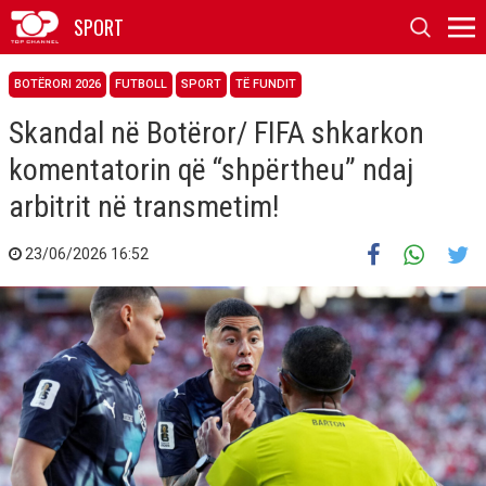
SPORT
BOTËRORI 2026
FUTBOLL
SPORT
TË FUNDIT
Skandal në Botëror/ FIFA shkarkon
komentatorin që “shpërtheu” ndaj
arbitrit në transmetim!
23/06/2026 16:52