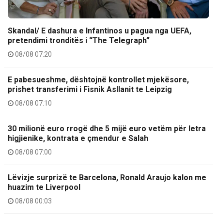
Skandal/ E dashura e Infantinos u pagua nga UEFA,
pretendimi tronditës i “The Telegraph”
08/08 07:20
E pabesueshme, dështojnë kontrollet mjekësore,
prishet transferimi i Fisnik Asllanit te Leipzig
08/08 07:10
30 milionë euro rrogë dhe 5 mijë euro vetëm për letra
higjienike, kontrata e çmendur e Salah
08/08 07:00
Lëvizje surprizë te Barcelona, Ronald Araujo kalon me
huazim te Liverpool
08/08 00:03