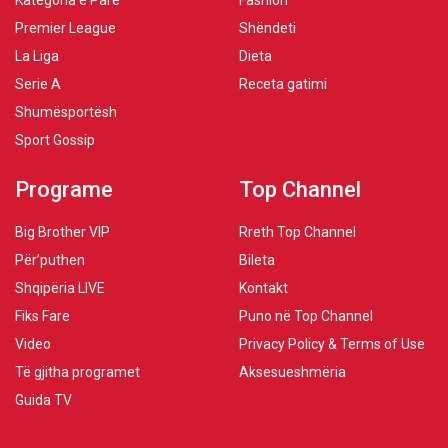
Kategoria e Parë
Fashion
Premier League
Shëndeti
La Liga
Dieta
Serie A
Receta gatimi
Shumësportësh
Sport Gossip
Programe
Top Channel
Big Brother VIP
Rreth Top Channel
Për’puthen
Bileta
Shqipëria LIVE
Kontakt
Fiks Fare
Puno në Top Channel
Video
Privacy Policy & Terms of Use
Të gjitha programet
Aksesueshmëria
Guida TV