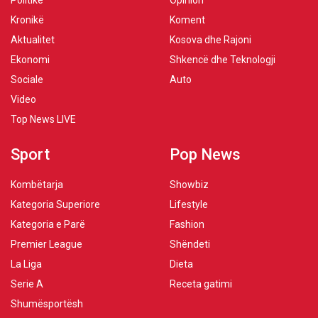
Politikë
Opinion
Kronikë
Koment
Aktualitet
Kosova dhe Rajoni
Ekonomi
Shkencë dhe Teknologji
Sociale
Auto
Video
Top News LIVE
Sport
Pop News
Kombëtarja
Showbiz
Kategoria Superiore
Lifestyle
Kategoria e Parë
Fashion
Premier League
Shëndeti
La Liga
Dieta
Serie A
Receta gatimi
Shumësportësh