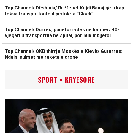
Top Channel/ Dëshmia/ Rrëfehet Kejdi Banaj që u kap
teksa transportonte 4 pistoleta “Glock”
Top Channel/ Durrës, punëtori vdes në kantier/ 40-
vjeçari u transportua në spital, por nuk mbijetoi
Top Channel/ OKB thirrje Moskës e Kievit/ Guterres:
Ndalni sulmet me raketa e dronë
SPORT • KRYESORE