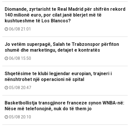
Diomande, zyrtarisht te Real Madrid për shifrën rekord
140 milionë euro, por cilat janë blerjet më të
kushtueshme të Los Blancos?
06/08 21:01
Jo vetëm superpagë, Salah te Trabzonspor përfiton
shumë dhe marketingu, detajet e kontratës
06/08 15:50
Shqetësime te klubi legjendar europian, trajneri i
nënshtrohet një operacioni në spital
05/08 20:47
Basketbollistja transgjinore franceze synon WNBA-në:
Nëse më telefonojnë, nuk do të them jo
05/08 20:10