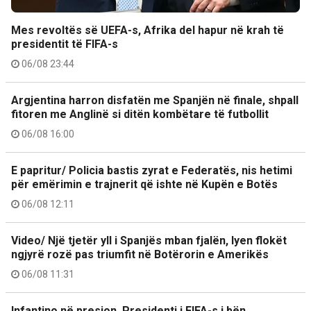
Mes revoltës së UEFA-s, Afrika del hapur në krah të
presidentit të FIFA-s
06/08 23:44
Argjentina harron disfatën me Spanjën në finale, shpall
fitoren me Anglinë si ditën kombëtare të futbollit
06/08 16:00
E papritur/ Policia bastis zyrat e Federatës, nis hetimi
për emërimin e trajnerit që ishte në Kupën e Botës
06/08 12:11
Video/ Një tjetër yll i Spanjës mban fjalën, lyen flokët
ngjyrë rozë pas triumfit në Botërorin e Amerikës
06/08 11:31
Infantino në presion, Presidenti i FIFA-s i bën