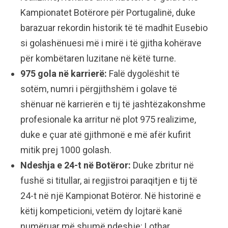
Kampionatet Botërore për Portugalinë, duke
barazuar rekordin historik të të madhit Eusebio
si golashënuesi më i mirë i të gjitha kohërave
për kombëtaren luzitane në këtë turne.
975 gola në karrierë:
Falë dygolëshit të
sotëm, numri i përgjithshëm i golave të
shënuar në karrierën e tij të jashtëzakonshme
profesionale ka arritur në plot 975 realizime,
duke e çuar atë gjithmonë e më afër kufirit
mitik prej 1000 golash.
Ndeshja e 24-t në Botëror:
Duke zbritur në
fushë si titullar, ai regjistroi paraqitjen e tij të
24-t në një Kampionat Botëror. Në historinë e
këtij kompeticioni, vetëm dy lojtarë kanë
numëruar më shumë ndeshje: Lothar