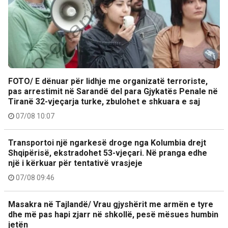
FOTO/ E dënuar për lidhje me organizatë terroriste,
pas arrestimit në Sarandë del para Gjykatës Penale në
Tiranë 32-vjeçarja turke, zbulohet e shkuara e saj
07/08 10:07
Transportoi një ngarkesë droge nga Kolumbia drejt
Shqipërisë, ekstradohet 53-vjeçari. Në pranga edhe
një i kërkuar për tentativë vrasjeje
07/08 09:46
Masakra në Tajlandë/ Vrau gjyshërit me armën e tyre
dhe më pas hapi zjarr në shkollë, pesë mësues humbin
jetën