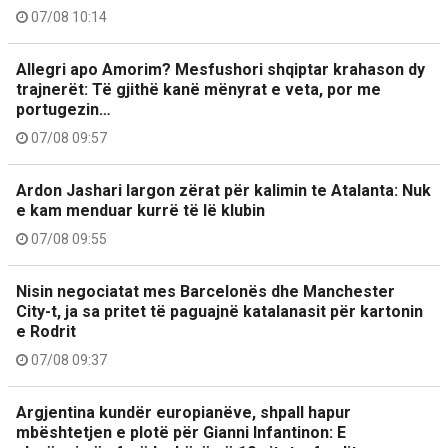
07/08 10:14
Allegri apo Amorim? Mesfushori shqiptar krahason dy
trajnerët: Të gjithë kanë mënyrat e veta, por me
portugezin…
07/08 09:57
Ardon Jashari largon zërat për kalimin te Atalanta: Nuk
e kam menduar kurrë të lë klubin
07/08 09:55
Nisin negociatat mes Barcelonës dhe Manchester
City-t, ja sa pritet të paguajnë katalanasit për kartonin
e Rodrit
07/08 09:37
Argjentina kundër europianëve, shpall hapur
mbështetjen e plotë për Gianni Infantinon: E