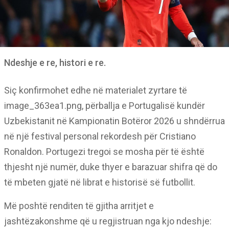
Ndeshje e re, histori e re.
Siç konfirmohet edhe në materialet zyrtare të
image_363ea1.png, përballja e Portugalisë kundër
Uzbekistanit në Kampionatin Botëror 2026 u shndërrua
në një festival personal rekordesh për Cristiano
Ronaldon. Portugezi tregoi se mosha për të është
thjesht një numër, duke thyer e barazuar shifra që do
të mbeten gjatë në librat e historisë së futbollit.
Më poshtë renditen të gjitha arritjet e
jashtëzakonshme që u regjistruan nga kjo ndeshje: