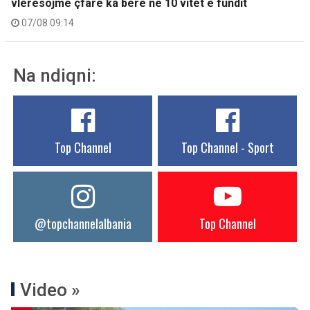
vlerësojmë çfarë ka bërë në 10 vitet e fundit
07/08 09:14
Na ndiqni:
Top Channel
Top Channel - Sport
@topchannelalbania
Top Channel
Video »