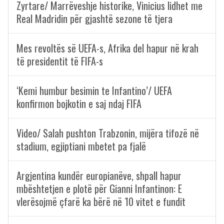
Zyrtare/ Marrëveshje historike, Vinicius lidhet me
Real Madridin për gjashtë sezone të tjera
Mes revoltës së UEFA-s, Afrika del hapur në krah
të presidentit të FIFA-s
‘Kemi humbur besimin te Infantino’/ UEFA
konfirmon bojkotin e saj ndaj FIFA
Video/ Salah pushton Trabzonin, mijëra tifozë në
stadium, egjiptiani mbetet pa fjalë
Argjentina kundër europianëve, shpall hapur
mbështetjen e plotë për Gianni Infantinon: E
vlerësojmë çfarë ka bërë në 10 vitet e fundit