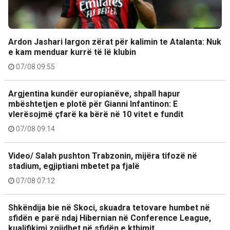
Ardon Jashari largon zërat për kalimin te Atalanta: Nuk
e kam menduar kurrë të lë klubin
07/08 09:55
Argjentina kundër europianëve, shpall hapur
mbështetjen e plotë për Gianni Infantinon: E
vlerësojmë çfarë ka bërë në 10 vitet e fundit
07/08 09:14
Video/ Salah pushton Trabzonin, mijëra tifozë në
stadium, egjiptiani mbetet pa fjalë
07/08 07:12
Shkëndija bie në Skoci, skuadra tetovare humbet në
sfidën e parë ndaj Hibernian në Conference League,
kualifikimi zgjidhet në sfidën e kthimit