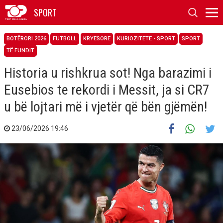
SPORT
BOTËRORI 2026
FUTBOLL
KRYESORE
KURIOZITETE - SPORT
SPORT
TË FUNDIT
Historia u rishkrua sot! Nga barazimi i
Eusebios te rekordi i Messit, ja si CR7
u bë lojtari më i vjetër që bën gjëmën!
23/06/2026 19:46