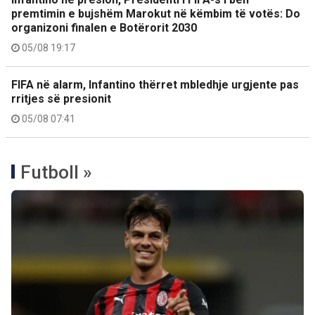
premtimin e bujshëm Marokut në këmbim të votës: Do
organizoni finalen e Botërorit 2030
05/08 19:17
FIFA në alarm, Infantino thërret mbledhje urgjente pas
rritjes së presionit
05/08 07:41
Futboll »