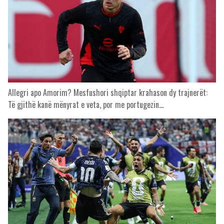
Allegri apo Amorim? Mesfushori shqiptar krahason dy trajnerët:
Të gjithë kanë mënyrat e veta, por me portugezin…