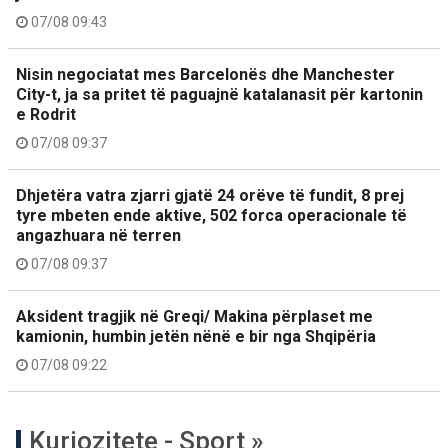
07/08 09:43
Nisin negociatat mes Barcelonës dhe Manchester
City-t, ja sa pritet të paguajnë katalanasit për kartonin
e Rodrit
07/08 09:37
Dhjetëra vatra zjarri gjatë 24 orëve të fundit, 8 prej
tyre mbeten ende aktive, 502 forca operacionale të
angazhuara në terren
07/08 09:37
Aksident tragjik në Greqi/ Makina përplaset me
kamionin, humbin jetën nënë e bir nga Shqipëria
07/08 09:22
Kuriozitete - Sport »