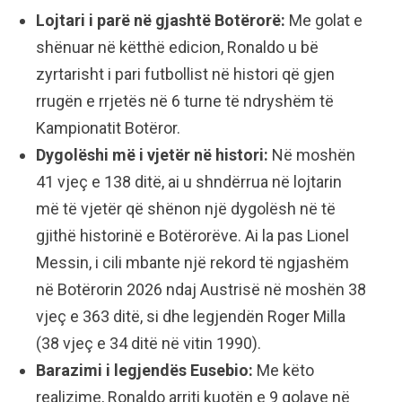
Lojtari i parë në gjashtë Botërorë:
Me golat e
shënuar në këtthë edicion, Ronaldo u bë
zyrtarisht i pari futbollist në histori që gjen
rrugën e rrjetës në 6 turne të ndryshëm të
Kampionatit Botëror.
Dygolëshi më i vjetër në histori:
Në moshën
41 vjeç e 138 ditë, ai u shndërrua në lojtarin
më të vjetër që shënon një dygolësh në të
gjithë historinë e Botërorëve. Ai la pas Lionel
Messin, i cili mbante një rekord të ngjashëm
në Botërorin 2026 ndaj Austrisë në moshën 38
vjeç e 363 ditë, si dhe legjendën Roger Milla
(38 vjeç e 34 ditë në vitin 1990).
Barazimi i legjendës Eusebio:
Me këto
realizime, Ronaldo arriti kuotën e 9 golave në