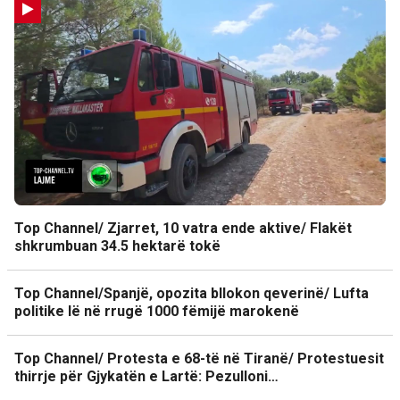
Top Channel/ Zjarret, 10 vatra ende aktive/ Flakët
shkrumbuan 34.5 hektarë tokë
Top Channel/Spanjë, opozita bllokon qeverinë/ Lufta
politike lë në rrugë 1000 fëmijë marokenë
Top Channel/ Protesta e 68-të në Tiranë/ Protestuesit
thirrje për Gjykatën e Lartë: Pezulloni…