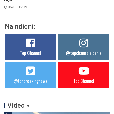
06/08 12:39
Na ndiqni:
Top Channel
@topchannelalbania
@tchbreakingnews
Top Channel
Video »