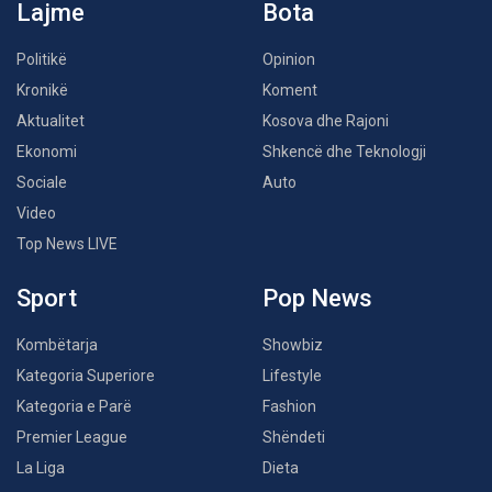
Lajme
Bota
Politikë
Opinion
Kronikë
Koment
Aktualitet
Kosova dhe Rajoni
Ekonomi
Shkencë dhe Teknologji
Sociale
Auto
Video
Top News LIVE
Sport
Pop News
Kombëtarja
Showbiz
Kategoria Superiore
Lifestyle
Kategoria e Parë
Fashion
Premier League
Shëndeti
La Liga
Dieta