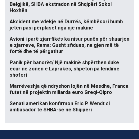
Belgjikë, SHBA ekstradon në Shqipëri Sokol
Hoxhën
Aksident me vdekje në Durrës, këmbësori humb
jetën pasi përplaset nga një makinë
Avioni i parë zjarrfikës ka nisur punën për shuarjen
e zjarreve, Rama: Gusht sfidues, na gjen më të
fortë dhe të përgatitur
Panik për banorët/ Një makinë shpërthen duke
ecur në zonën e Laprakës, shpëton pa lëndime
shoferi
Marrëveshja që ndryshon lojën në Mesdhe, Franca
futet në projektin miliarda euro Greqi-Qipro
Senati amerikan konfirmon Eric P. Wendt si
ambasador të SHBA-së në Shqipëri