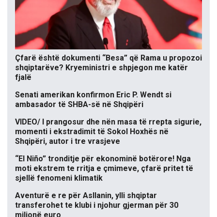
Çfarë është dokumenti “Besa” që Rama u propozoi
shqiptarëve? Kryeministri e shpjegon me katër
fjalë
Senati amerikan konfirmon Eric P. Wendt si
ambasador të SHBA-së në Shqipëri
VIDEO/ I prangosur dhe nën masa të rrepta sigurie,
momenti i ekstradimit të Sokol Hoxhës në
Shqipëri, autor i tre vrasjeve
“El Niño” tronditje për ekonominë botërore! Nga
moti ekstrem te rritja e çmimeve, çfarë pritet të
sjellë fenomeni klimatik
Aventurë e re për Asllanin, ylli shqiptar
transferohet te klubi i njohur gjerman për 30
milionë euro