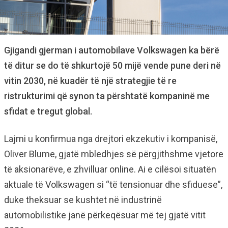
Gjigandi gjerman i automobilave Volkswagen ka bërë
të ditur se do të shkurtojë 50 mijë vende pune deri në
vitin 2030, në kuadër të një strategjie të re
ristrukturimi që synon ta përshtatë kompaninë me
sfidat e tregut global.
Lajmi u konfirmua nga drejtori ekzekutiv i kompanisë,
Oliver Blume, gjatë mbledhjes së përgjithshme vjetore
të aksionarëve, e zhvilluar online. Ai e cilësoi situatën
aktuale të Volkswagen si “të tensionuar dhe sfiduese”,
duke theksuar se kushtet në industrinë
automobilistike janë përkeqësuar më tej gjatë vitit