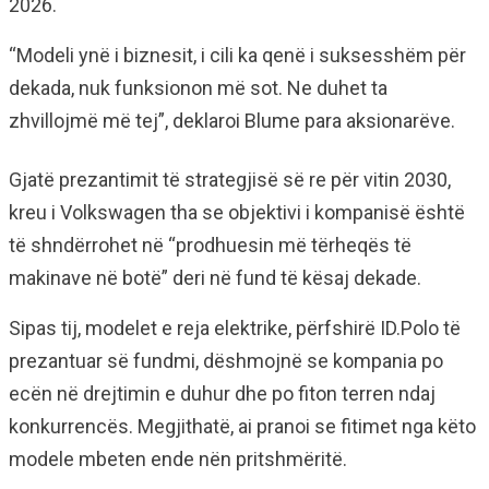
2026.
“Modeli ynë i biznesit, i cili ka qenë i suksesshëm për
dekada, nuk funksionon më sot. Ne duhet ta
zhvillojmë më tej”, deklaroi Blume para aksionarëve.
Gjatë prezantimit të strategjisë së re për vitin 2030,
kreu i Volkswagen tha se objektivi i kompanisë është
të shndërrohet në “prodhuesin më tërheqës të
makinave në botë” deri në fund të kësaj dekade.
Sipas tij, modelet e reja elektrike, përfshirë ID.Polo të
prezantuar së fundmi, dëshmojnë se kompania po
ecën në drejtimin e duhur dhe po fiton terren ndaj
konkurrencës. Megjithatë, ai pranoi se fitimet nga këto
modele mbeten ende nën pritshmëritë.