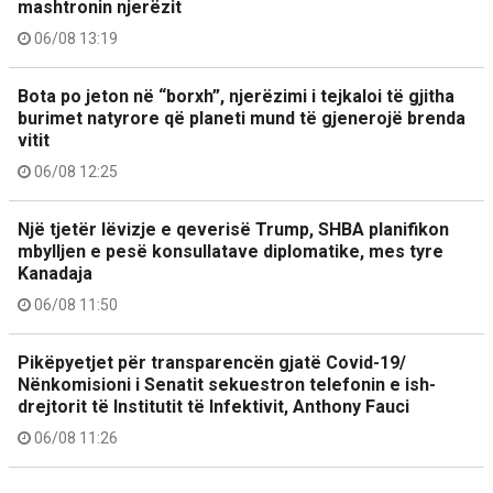
mashtronin njerëzit
06/08 13:19
Bota po jeton në “borxh”, njerëzimi i tejkaloi të gjitha
burimet natyrore që planeti mund të gjenerojë brenda
vitit
06/08 12:25
Një tjetër lëvizje e qeverisë Trump, SHBA planifikon
mbylljen e pesë konsullatave diplomatike, mes tyre
Kanadaja
06/08 11:50
Pikëpyetjet për transparencën gjatë Covid-19/
Nënkomisioni i Senatit sekuestron telefonin e ish-
drejtorit të Institutit të Infektivit, Anthony Fauci
06/08 11:26