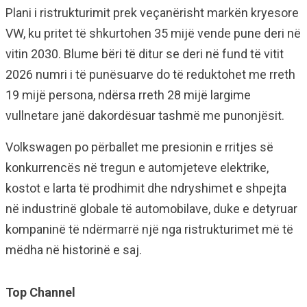
Plani i ristrukturimit prek veçanërisht markën kryesore
VW, ku pritet të shkurtohen 35 mijë vende pune deri në
vitin 2030. Blume bëri të ditur se deri në fund të vitit
2026 numri i të punësuarve do të reduktohet me rreth
19 mijë persona, ndërsa rreth 28 mijë largime
vullnetare janë dakordësuar tashmë me punonjësit.
Volkswagen po përballet me presionin e rritjes së
konkurrencës në tregun e automjeteve elektrike,
kostot e larta të prodhimit dhe ndryshimet e shpejta
në industrinë globale të automobilave, duke e detyruar
kompaninë të ndërmarrë një nga ristrukturimet më të
mëdha në historinë e saj.
Top Channel