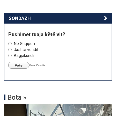
SONDAZH
Pushimet tuaja këtë vit?
Në Shqipëri
Jashtë vendit
Asgjëkundi
Vote
View Results
Bota »