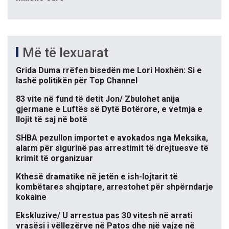
Më të lexuarat
Grida Duma rrëfen bisedën me Lori Hoxhën: Si e
lashë politikën për Top Channel
83 vite në fund të detit Jon/ Zbulohet anija
gjermane e Luftës së Dytë Botërore, e vetmja e
llojit të saj në botë
SHBA pezullon importet e avokados nga Meksika,
alarm për sigurinë pas arrestimit të drejtuesve të
krimit të organizuar
Kthesë dramatike në jetën e ish-lojtarit të
kombëtares shqiptare, arrestohet për shpërndarje
kokaine
Ekskluzive/ U arrestua pas 30 vitesh në arrati
vrasësi i vëllezërve në Patos dhe një vajze në