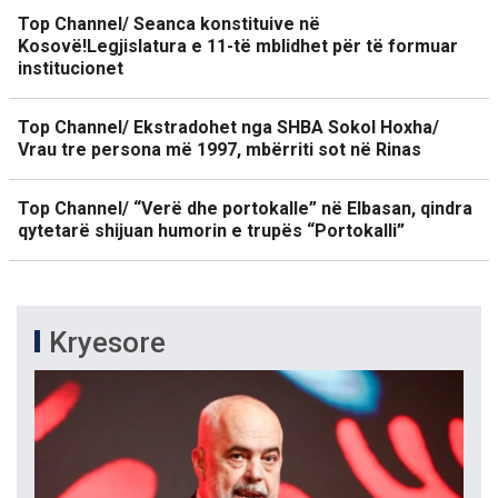
Top Channel/ Seanca konstituive në
Kosovë!Legjislatura e 11-të mblidhet për të formuar
institucionet
Top Channel/ Ekstradohet nga SHBA Sokol Hoxha/
Vrau tre persona më 1997, mbërriti sot në Rinas
Top Channel/ “Verë dhe portokalle” në Elbasan, qindra
qytetarë shijuan humorin e trupës “Portokalli”
Kryesore