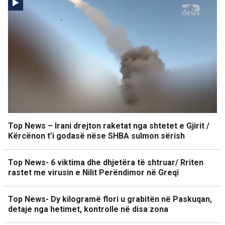
Top News – Irani drejton raketat nga shtetet e Gjirit /
Kërcënon t’i godasë nëse SHBA sulmon sërish
Top News- 6 viktima dhe dhjetëra të shtruar/ Rriten
rastet me virusin e Nilit Perëndimor në Greqi
Top News- Dy kilogramë flori u grabitën në Paskuqan,
detaje nga hetimet, kontrolle në disa zona