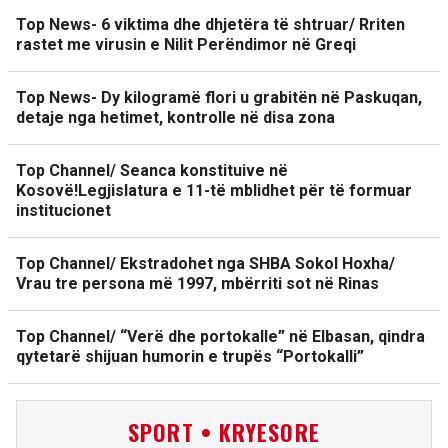
Top News- 6 viktima dhe dhjetëra të shtruar/ Rriten
rastet me virusin e Nilit Perëndimor në Greqi
Top News- Dy kilogramë flori u grabitën në Paskuqan,
detaje nga hetimet, kontrolle në disa zona
Top Channel/ Seanca konstituive në
Kosovë!Legjislatura e 11-të mblidhet për të formuar
institucionet
Top Channel/ Ekstradohet nga SHBA Sokol Hoxha/
Vrau tre persona më 1997, mbërriti sot në Rinas
Top Channel/ “Verë dhe portokalle” në Elbasan, qindra
qytetarë shijuan humorin e trupës “Portokalli”
SPORT • KRYESORE