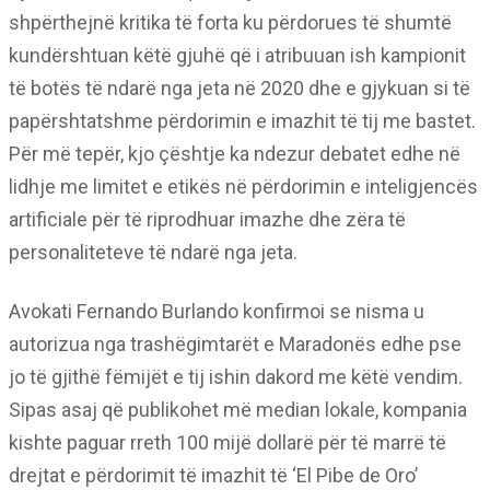
shpërthejnë kritika të forta ku përdorues të shumtë
kundërshtuan këtë gjuhë që i atribuuan ish kampionit
të botës të ndarë nga jeta në 2020 dhe e gjykuan si të
papërshtatshme përdorimin e imazhit të tij me bastet.
Për më tepër, kjo çështje ka ndezur debatet edhe në
lidhje me limitet e etikës në përdorimin e inteligjencës
artificiale për të riprodhuar imazhe dhe zëra të
personaliteteve të ndarë nga jeta.
Avokati Fernando Burlando konfirmoi se nisma u
autorizua nga trashëgimtarët e Maradonës edhe pse
jo të gjithë fëmijët e tij ishin dakord me këtë vendim.
Sipas asaj që publikohet më median lokale, kompania
kishte paguar rreth 100 mijë dollarë për të marrë të
drejtat e përdorimit të imazhit të ‘El Pibe de Oro’