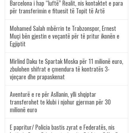
Barcelona i hap “luftë” Realit, nis kontaktet e para
për transferimin e fituesit të Topit të Artë
Mohamed Salah mbërrin te Trabzonspor, Ernest
Muçi bën gjestin e veçantë për të pritur ikonën e
Egjiptit
Mirlind Daku te Spartak Moska për 11 milionë euro,
zbulohen shifrat e çmendura të kontratës 3-
vjeçare dhe prapaskenat
Aventurë e re për Asllanin, ylli shqiptar
transferohet te klubi i njohur gjerman për 30
milionë euro
E papritur/ Policia bastis zyrat e Federatës, nis