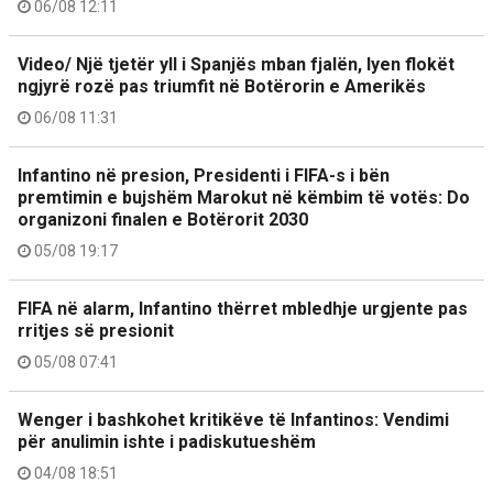
06/08 12:11
Video/ Një tjetër yll i Spanjës mban fjalën, lyen flokët
ngjyrë rozë pas triumfit në Botërorin e Amerikës
06/08 11:31
Infantino në presion, Presidenti i FIFA-s i bën
premtimin e bujshëm Marokut në këmbim të votës: Do
organizoni finalen e Botërorit 2030
05/08 19:17
FIFA në alarm, Infantino thërret mbledhje urgjente pas
rritjes së presionit
05/08 07:41
Wenger i bashkohet kritikëve të Infantinos: Vendimi
për anulimin ishte i padiskutueshëm
04/08 18:51