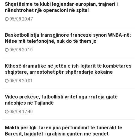
Shqetësime te klubi legjendar europian, trajneri i
nënshtrohet një operacioni në spital
05/08 20:47
Basketbollistja transgjinore franceze synon WNBA-në:
Nëse më telefonojnë, nuk do të them jo
05/08 20:10
Kthesë dramatike në jetën e ish-lojtarit të kombëtares
shqiptare, arrestohet për shpërndarje kokaine
05/08 20:01
Video prekëse, futbollisti vritet nga rrufeja gjatë
ndeshjes në Tajlandë
05/08 17:40
Makth për Igli Taren pas përfundimit të funeralit të
Baresit, hajdutët i grabisin çantën me sendet