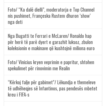
Foto/ “Ka dalë dielli”, moderatorja e Top Channel
nis pushimet, Françeska Rustem dhuron ‘show’
nga deti
Nga Bugatti te Ferrari e McLaren/ Ronaldo hap
për herë të parë dyert e garazhit luksoz, zbulon
koleksionin e makinave që kushtojnë miliona euro
Foto/ Vinicius kryen veprimin e papritur, shtohen
spekulimet për rinovimin me Realin
“Kërkoj falje për gabimet”/ Lëkundja e themeleve
të udhëheqjes së Infantinos, pas pendesës mbetet
kreu i FIFA-s