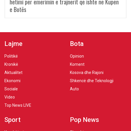
hetimi për emërimin e trajnerit që ishte në Kupën
e Botës
Lajme
Bota
Politikë
Opinion
Kronikë
Koment
Aktualitet
Kosova dhe Rajoni
Ekonomi
Shkencë dhe Teknologji
Sociale
Auto
Video
Top News LIVE
Sport
Pop News