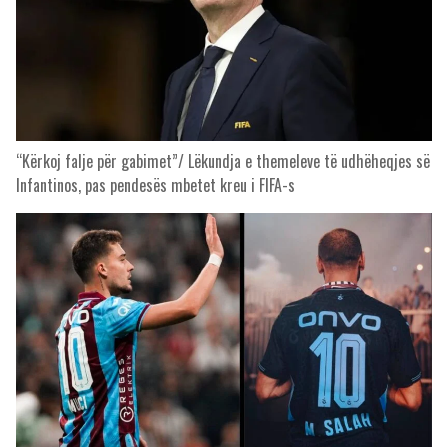
“Kërkoj falje për gabimet”/ Lëkundja e themeleve të udhëheqjes së
Infantinos, pas pendesës mbetet kreu i FIFA-s