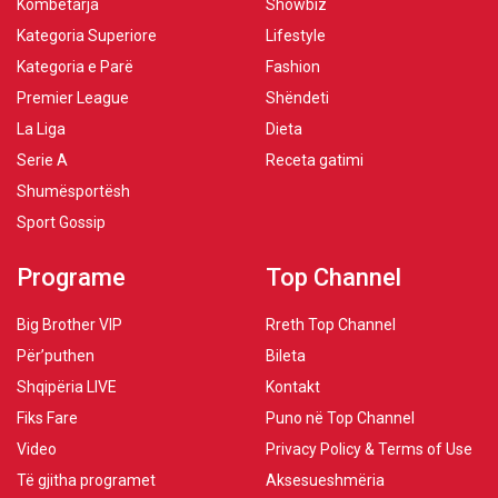
Kombëtarja
Showbiz
Kategoria Superiore
Lifestyle
Kategoria e Parë
Fashion
Premier League
Shëndeti
La Liga
Dieta
Serie A
Receta gatimi
Shumësportësh
Sport Gossip
Programe
Top Channel
Big Brother VIP
Rreth Top Channel
Për’puthen
Bileta
Shqipëria LIVE
Kontakt
Fiks Fare
Puno në Top Channel
Video
Privacy Policy & Terms of Use
Të gjitha programet
Aksesueshmëria