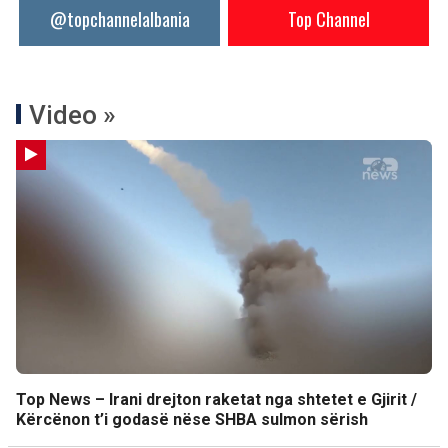
@topchannelalbania
Top Channel
Video »
Top News – Irani drejton raketat nga shtetet e Gjirit /
Kërcënon t’i godasë nëse SHBA sulmon sërish