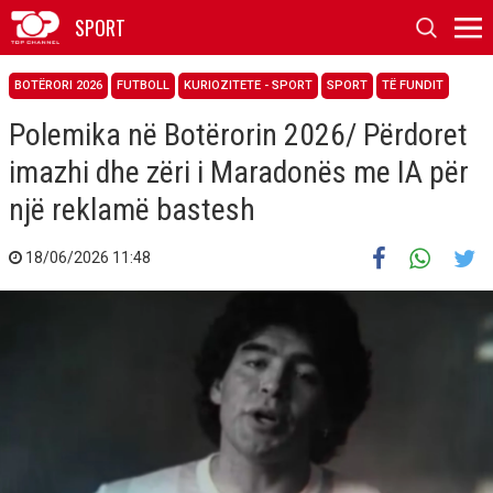
SPORT
BOTËRORI 2026
FUTBOLL
KURIOZITETE - SPORT
SPORT
TË FUNDIT
Polemika në Botërorin 2026/ Përdoret
imazhi dhe zëri i Maradonës me IA për
një reklamë bastesh
18/06/2026 11:48