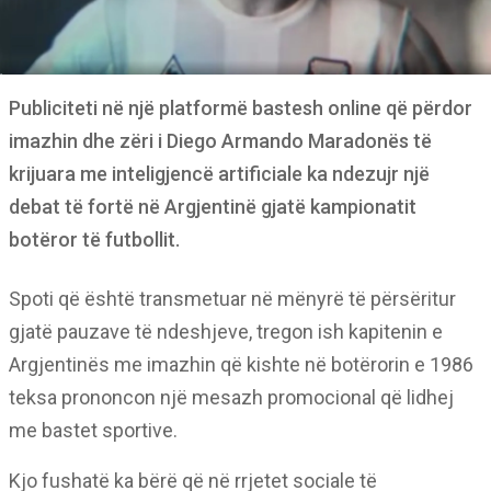
Publiciteti në një platformë bastesh online që përdor
imazhin dhe zëri i Diego Armando Maradonës të
krijuara me inteligjencë artificiale ka ndezujr një
debat të fortë në Argjentinë gjatë kampionatit
botëror të futbollit.
Spoti që është transmetuar në mënyrë të përsëritur
gjatë pauzave të ndeshjeve, tregon ish kapitenin e
Argjentinës me imazhin që kishte në botërorin e 1986
teksa prononcon një mesazh promocional që lidhej
me bastet sportive.
Kjo fushatë ka bërë që në rrjetet sociale të