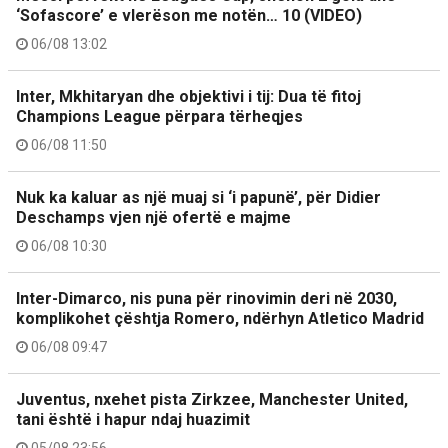
‘Sofascore’ e vlerëson me notën… 10 (VIDEO)
06/08 13:02
Inter, Mkhitaryan dhe objektivi i tij: Dua të fitoj
Champions League përpara tërheqjes
06/08 11:50
Nuk ka kaluar as një muaj si ‘i papunë’, për Didier
Deschamps vjen një ofertë e majme
06/08 10:30
Inter-Dimarco, nis puna për rinovimin deri në 2030,
komplikohet çështja Romero, ndërhyn Atletico Madrid
06/08 09:47
Juventus, nxehet pista Zirkzee, Manchester United,
tani është i hapur ndaj huazimit