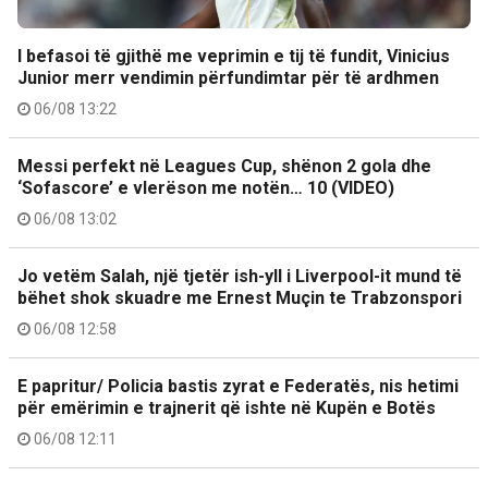
I befasoi të gjithë me veprimin e tij të fundit, Vinicius
Junior merr vendimin përfundimtar për të ardhmen
06/08 13:22
Messi perfekt në Leagues Cup, shënon 2 gola dhe
‘Sofascore’ e vlerëson me notën… 10 (VIDEO)
06/08 13:02
Jo vetëm Salah, një tjetër ish-yll i Liverpool-it mund të
bëhet shok skuadre me Ernest Muçin te Trabzonspori
06/08 12:58
E papritur/ Policia bastis zyrat e Federatës, nis hetimi
për emërimin e trajnerit që ishte në Kupën e Botës
06/08 12:11