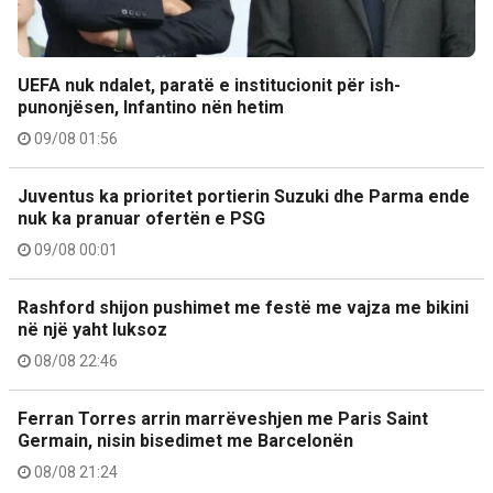
UEFA nuk ndalet, paratë e institucionit për ish-
punonjësen, Infantino nën hetim
09/08 01:56
Juventus ka prioritet portierin Suzuki dhe Parma ende
nuk ka pranuar ofertën e PSG
09/08 00:01
Rashford shijon pushimet me festë me vajza me bikini
në një yaht luksoz
08/08 22:46
Ferran Torres arrin marrëveshjen me Paris Saint
Germain, nisin bisedimet me Barcelonën
08/08 21:24