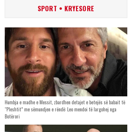
SPORT • KRYESORE
Humbja e madhe e Messit, zbardhen detajet e betejës së babait të
“Pleshtit” me sëmundjen e rëndë: Leo mendoi të largohej nga
Botërori