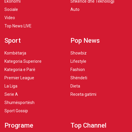
Ekonomi
Shkencë dhe Teknologji
Sociale
Auto
Video
Top News LIVE
Sport
Pop News
Kombëtarja
Showbiz
Kategoria Superiore
Lifestyle
Kategoria e Parë
Fashion
Premier League
Shëndeti
La Liga
Dieta
Serie A
Receta gatimi
Shumësportësh
Sport Gossip
Programe
Top Channel