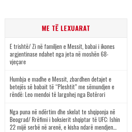
ME TË LEXUARAT
E trishtë/ Zi në familjen e Messit, babai i ikones
argjentinase ndahet nga jeta në moshën 68-
vjeçare
Humbja e madhe e Messit, zbardhen detajet e
betejës së babait të “Pleshtit” me sëmundjen e
rëndë: Leo mendoi të largohej nga Botërori
Nga puna në ndërtim dhe skelat te shqiponja në
Beograd/ Rrëfimi i boksierit shqiptar të UFC: Ishin
22 mijë serbë në arenë, e kisha ndarë mendjen…