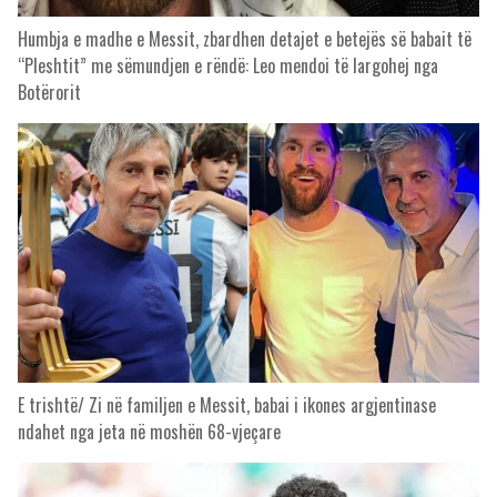
Humbja e madhe e Messit, zbardhen detajet e betejës së babait të
“Pleshtit” me sëmundjen e rëndë: Leo mendoi të largohej nga
Botërorit
E trishtë/ Zi në familjen e Messit, babai i ikones argjentinase
ndahet nga jeta në moshën 68-vjeçare