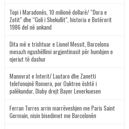
Topi i Maradonës, 10 milionë dollarë/ “Dora e
Zotit” dhe “Goli i Shekullit”, historia e Botërorit
1986 del në ankand
Dita më e trishtuar e Lionel Messit, Barcelona
mesazh ngushëllimi argjentinasit për humbjen e
njeriut të dashur
Manovrat e Interit/ Lautaro dhe Zanetti
telefonojnë Romero, por Oaktree është i
palëkundur, Diaby drejt Bayer Leverkuesen
Ferran Torres arrin marrëveshjen me Paris Saint
Germain, nisin bisedimet me Barcelonën