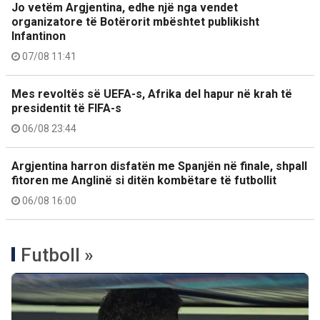
Jo vetëm Argjentina, edhe një nga vendet
organizatore të Botërorit mbështet publikisht
Infantinon
07/08 11:41
Mes revoltës së UEFA-s, Afrika del hapur në krah të
presidentit të FIFA-s
06/08 23:44
Argjentina harron disfatën me Spanjën në finale, shpall
fitoren me Anglinë si ditën kombëtare të futbollit
06/08 16:00
Futboll »