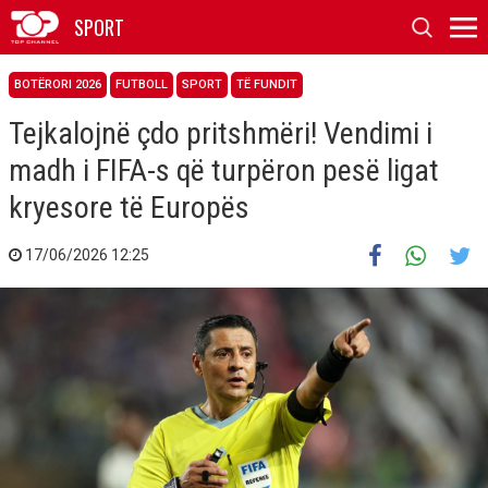
SPORT
BOTËRORI 2026
FUTBOLL
SPORT
TË FUNDIT
Tejkalojnë çdo pritshmëri! Vendimi i
madh i FIFA-s që turpëron pesë ligat
kryesore të Europës
17/06/2026 12:25