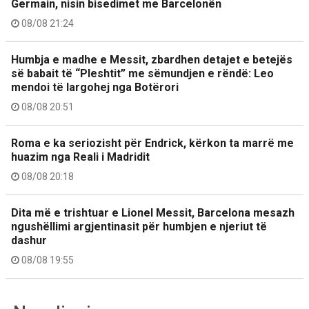
Germain, nisin bisedimet me Barcelonën
08/08 21:24
Humbja e madhe e Messit, zbardhen detajet e betejës
së babait të “Pleshtit” me sëmundjen e rëndë: Leo
mendoi të largohej nga Botërori
08/08 20:51
Roma e ka seriozisht për Endrick, kërkon ta marrë me
huazim nga Reali i Madridit
08/08 20:18
Dita më e trishtuar e Lionel Messit, Barcelona mesazh
ngushëllimi argjentinasit për humbjen e njeriut të
dashur
08/08 19:55