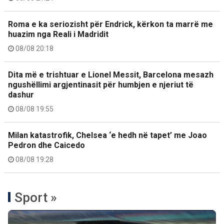
Roma e ka seriozisht për Endrick, kërkon ta marrë me
huazim nga Reali i Madridit
08/08 20:18
Dita më e trishtuar e Lionel Messit, Barcelona mesazh
ngushëllimi argjentinasit për humbjen e njeriut të
dashur
08/08 19:55
Milan katastrofik, Chelsea ‘e hedh në tapet’ me Joao
Pedron dhe Caicedo
08/08 19:28
Sport »