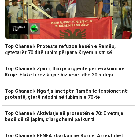
Top Channel/ Protesta refuzon besën e Ramës,
qytetarët 70 ditë tubim përpara Kryeministrisë
Top Channel/ Zjarri, thirrje urgjente për evakuim në
Krujë. Flakët rrezikojnë bizneset dhe 30 shtëpi
Top Channel/ Nga fjalimet për Ramën te tensionet në
protestë, çfarë ndodhi në tubimin e 70-të
Top Channel/ Aktivistja në protestën e 70: E vetmja
besë që të japim, s’largohemi pa ikur ti
Top Channel/ RENEA zbarkon në Korçë. Arrestohet