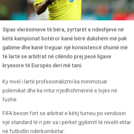
Sipas vlerësimeve të bëra, zyrtarët e ndeshjeve në
këtë kampionat botëror kanë bërë dukshëm më pak
gabime dhe kanë treguar një konsistencë shumë më
të lartë se arbitrat në cilëndo prej pesë ligave
kryesore të Europës deri më tani.
Ky nivel i lartë profesionalizmi ka minimizuar
polemikat dhe ka rritur rrjedhshmërinë e lojës në
fushë.
FIFA beson fort se arbitrat e këtij turneu po vendosin
një standard të ri për sa i përket gjykimit të nivelit elitar
në futbollin ndërkombëtar.