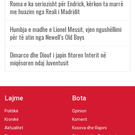
Roma e ka seriozisht për Endrick, kërkon ta marrë
me huazim nga Reali i Madridit
Humbja e madhe e Lionel Messit, vjen ngushëllimi
për të atin nga Newell’s Old Boys
Dimarco dhe Diouf i japin fitoren Interit në
miqësoren ndaj Juventusit
Lajme
Bota
Politikë
Opinion
Kronikë
Koment
Aktualitet
Kosova dhe Rajoni