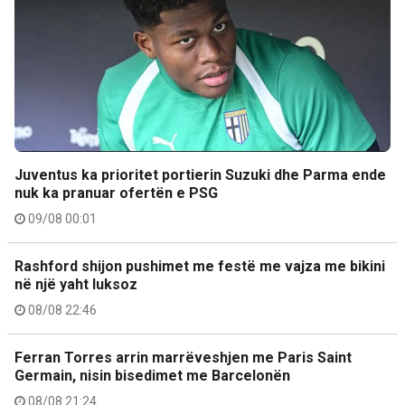
Juventus ka prioritet portierin Suzuki dhe Parma ende
nuk ka pranuar ofertën e PSG
09/08 00:01
Rashford shijon pushimet me festë me vajza me bikini
në një yaht luksoz
08/08 22:46
Ferran Torres arrin marrëveshjen me Paris Saint
Germain, nisin bisedimet me Barcelonën
08/08 21:24