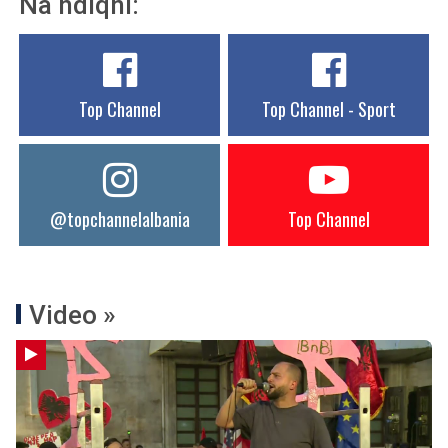
Na ndiqni:
Top Channel
Top Channel - Sport
@topchannelalbania
Top Channel
Video »