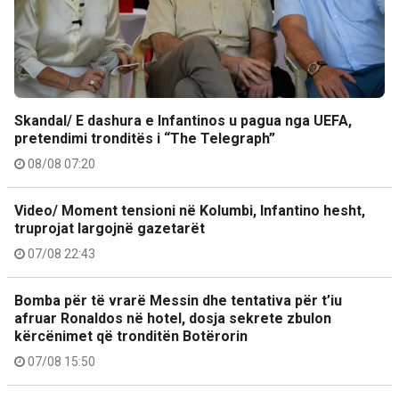
Skandal/ E dashura e Infantinos u pagua nga UEFA,
pretendimi tronditës i “The Telegraph”
08/08 07:20
Video/ Moment tensioni në Kolumbi, Infantino hesht,
truprojat largojnë gazetarët
07/08 22:43
Bomba për të vrarë Messin dhe tentativa për t’iu
afruar Ronaldos në hotel, dosja sekrete zbulon
kërcënimet që tronditën Botërorin
07/08 15:50