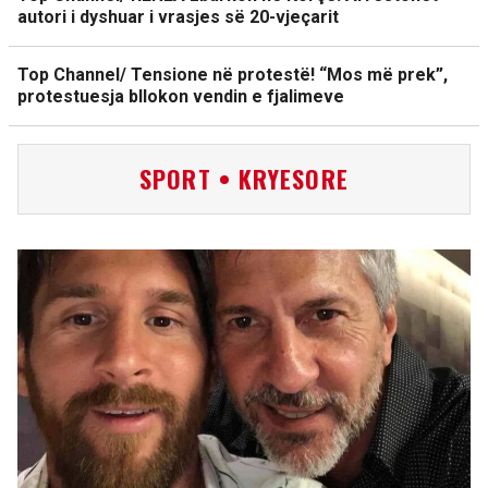
autori i dyshuar i vrasjes së 20-vjeçarit
Top Channel/ Tensione në protestë! “Mos më prek”,
protestuesja bllokon vendin e fjalimeve
SPORT • KRYESORE