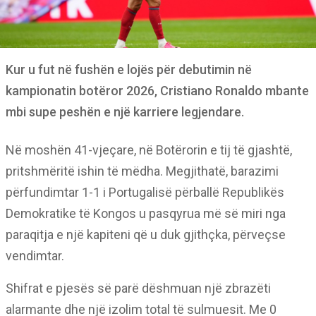
Kur u fut në fushën e lojës për debutimin në
kampionatin botëror 2026, Cristiano Ronaldo mbante
mbi supe peshën e një karriere legjendare.
Në moshën 41-vjeçare, në Botërorin e tij të gjashtë,
pritshmëritë ishin të mëdha. Megjithatë, barazimi
përfundimtar 1-1 i Portugalisë përballë Republikës
Demokratike të Kongos u pasqyrua më së miri nga
paraqitja e një kapiteni që u duk gjithçka, përveçse
vendimtar.
Shifrat e pjesës së parë dëshmuan një zbrazëti
alarmante dhe një izolim total të sulmuesit. Me 0