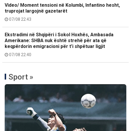
Video/ Moment tensioni në Kolumbi, Infantino hesht,
truprojat largojnë gazetarët
07/08 22:43
Ekstradimi në Shqipëri i Sokol Hoxhës, Ambasada
Amerikane: SHBA nuk është strehë për ata që
keqpërdorin emigracioni për t’i shpëtuar ligjit
07/08 22:40
Sport »