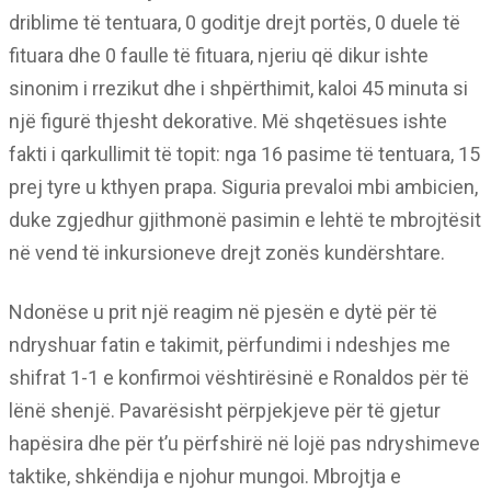
driblime të tentuara, 0 goditje drejt portës, 0 duele të
fituara dhe 0 faulle të fituara, njeriu që dikur ishte
sinonim i rrezikut dhe i shpërthimit, kaloi 45 minuta si
një figurë thjesht dekorative. Më shqetësues ishte
fakti i qarkullimit të topit: nga 16 pasime të tentuara, 15
prej tyre u kthyen prapa. Siguria prevaloi mbi ambicien,
duke zgjedhur gjithmonë pasimin e lehtë te mbrojtësit
në vend të inkursioneve drejt zonës kundërshtare.
Ndonëse u prit një reagim në pjesën e dytë për të
ndryshuar fatin e takimit, përfundimi i ndeshjes me
shifrat 1-1 e konfirmoi vështirësinë e Ronaldos për të
lënë shenjë. Pavarësisht përpjekjeve për të gjetur
hapësira dhe për t’u përfshirë në lojë pas ndryshimeve
taktike, shkëndija e njohur mungoi. Mbrojtja e