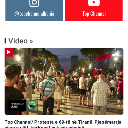
@topchannelalbania
Top Channel
Video »
Top Channel/ Protesta e 69-të në Tiranë. Pjesëmarrja
vijon e ulët, kërkesat nuk ndryshojnë