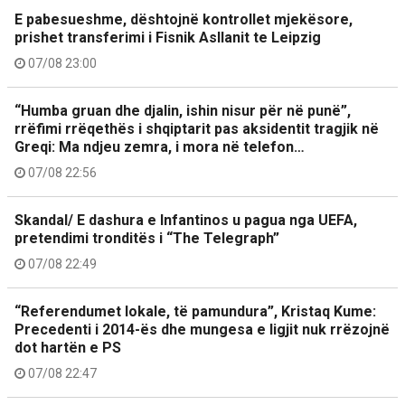
E pabesueshme, dështojnë kontrollet mjekësore,
prishet transferimi i Fisnik Asllanit te Leipzig
07/08 23:00
“Humba gruan dhe djalin, ishin nisur për në punë”,
rrëfimi rrëqethës i shqiptarit pas aksidentit tragjik në
Greqi: Ma ndjeu zemra, i mora në telefon…
07/08 22:56
Skandal/ E dashura e Infantinos u pagua nga UEFA,
pretendimi tronditës i “The Telegraph”
07/08 22:49
“Referendumet lokale, të pamundura”, Kristaq Kume:
Precedenti i 2014-ës dhe mungesa e ligjit nuk rrëzojnë
dot hartën e PS
07/08 22:47