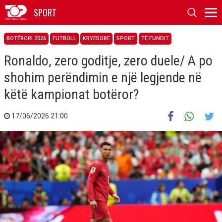
SPORT
BOTËRORI 2026
FUTBOLL
KRYESORE
SPORT
TË FUNDIT
Ronaldo, zero goditje, zero duele/ A po
shohim perëndimin e një legjende në
këtë kampionat botëror?
17/06/2026 21:00