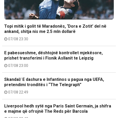
Topi mitik i golit të Maradonës, ‘Dora e Zotit’ del në
ankand, shitja nis me 2.5 mln dollarë
07/08 23:30
E pabesueshme, dështojnë kontrollet mjekësore,
prishet transferimi i Fisnik Asllanit te Leipzig
07/08 23:00
Skandal/ E dashura e Infantinos u pagua nga UEFA,
pretendimi tronditës i “The Telegraph”
07/08 22:49
Liverpool hedh sytë nga Paris Saint Germain, ja shifra
e majme që ofrojnë The Reds për Barcola