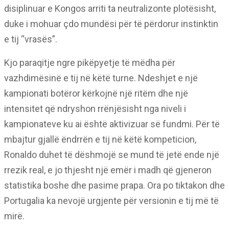
disiplinuar e Kongos arriti ta neutralizonte plotësisht,
duke i mohuar çdo mundësi për të përdorur instinktin
e tij “vrasës”.
Kjo paraqitje ngre pikëpyetje të mëdha për
vazhdimësinë e tij në këtë turne. Ndeshjet e një
kampionati botëror kërkojnë një ritëm dhe një
intensitet që ndryshon rrënjësisht nga niveli i
kampionateve ku ai është aktivizuar së fundmi. Për të
mbajtur gjallë ëndrrën e tij në këtë kompeticion,
Ronaldo duhet të dëshmojë se mund të jetë ende një
rrezik real, e jo thjesht një emër i madh që gjeneron
statistika boshe dhe pasime prapa. Ora po tiktakon dhe
Portugalia ka nevojë urgjente për versionin e tij më të
mirë.