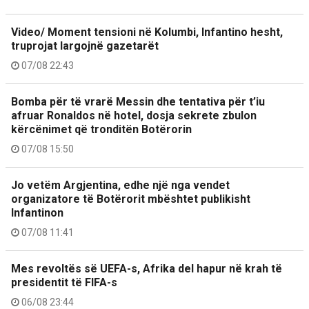
Video/ Moment tensioni në Kolumbi, Infantino hesht,
truprojat largojnë gazetarët
07/08 22:43
Bomba për të vrarë Messin dhe tentativa për t’iu
afruar Ronaldos në hotel, dosja sekrete zbulon
kërcënimet që tronditën Botërorin
07/08 15:50
Jo vetëm Argjentina, edhe një nga vendet
organizatore të Botërorit mbështet publikisht
Infantinon
07/08 11:41
Mes revoltës së UEFA-s, Afrika del hapur në krah të
presidentit të FIFA-s
06/08 23:44