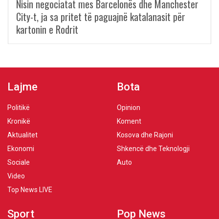
Nisin negociatat mes Barcelonës dhe Manchester
City-t, ja sa pritet të paguajnë katalanasit për
kartonin e Rodrit
Lajme
Bota
Politikë
Opinion
Kronikë
Koment
Aktualitet
Kosova dhe Rajoni
Ekonomi
Shkencë dhe Teknologji
Sociale
Auto
Video
Top News LIVE
Sport
Pop News