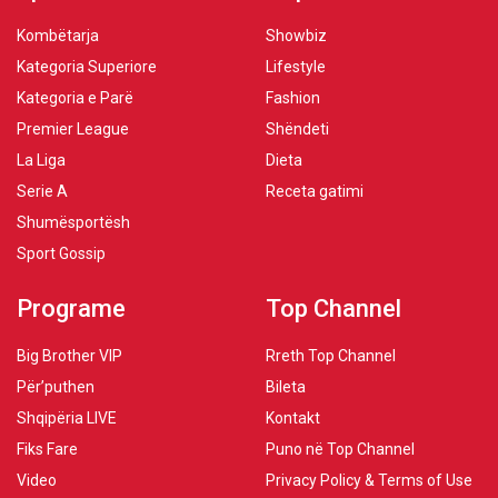
Kombëtarja
Showbiz
Kategoria Superiore
Lifestyle
Kategoria e Parë
Fashion
Premier League
Shëndeti
La Liga
Dieta
Serie A
Receta gatimi
Shumësportësh
Sport Gossip
Programe
Top Channel
Big Brother VIP
Rreth Top Channel
Për’puthen
Bileta
Shqipëria LIVE
Kontakt
Fiks Fare
Puno në Top Channel
Video
Privacy Policy & Terms of Use