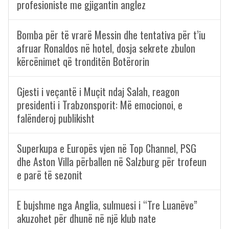
profesioniste me gjigantin anglez
Bomba për të vrarë Messin dhe tentativa për t’iu
afruar Ronaldos në hotel, dosja sekrete zbulon
kërcënimet që tronditën Botërorin
Gjesti i veçantë i Muçit ndaj Salah, reagon
presidenti i Trabzonsporit: Më emocionoi, e
falënderoj publikisht
Superkupa e Europës vjen në Top Channel, PSG
dhe Aston Villa përballen në Salzburg për trofeun
e parë të sezonit
E bujshme nga Anglia, sulmuesi i “Tre Luanëve”
akuzohet për dhunë në një klub nate