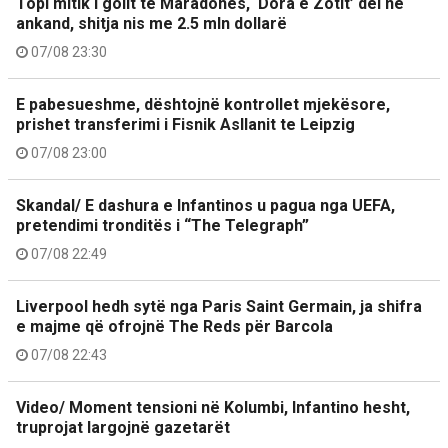
Topi mitik i golit të Maradonës, ‘Dora e Zotit’ del në
ankand, shitja nis me 2.5 mln dollarë
07/08 23:30
E pabesueshme, dështojnë kontrollet mjekësore,
prishet transferimi i Fisnik Asllanit te Leipzig
07/08 23:00
Skandal/ E dashura e Infantinos u pagua nga UEFA,
pretendimi tronditës i “The Telegraph”
07/08 22:49
Liverpool hedh sytë nga Paris Saint Germain, ja shifra
e majme që ofrojnë The Reds për Barcola
07/08 22:43
Video/ Moment tensioni në Kolumbi, Infantino hesht,
truprojat largojnë gazetarët