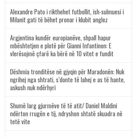
Alexandre Pato i rikthehet futbollit, ish-sulmuesi i
Milanit gati të bëhet pronar i klubit anglez
Argjentina kundër europianëve, shpall hapur
mbështetjen e plotë për Gianni Infantinon: E
vlerësojmë çfarë ka bërë në 10 vitet e fundit
Dëshmia tronditëse në gjyqin për Maradonën: Nuk
ngrihej nga shtrati, s’donte të lahej e as të hante,
askush nuk ndërhyri
Shumë larg gjurmëve të të atit/ Daniel Maldini
ndërton rrugën e tij, ndryshon shtatë skuadra në
tetë vite