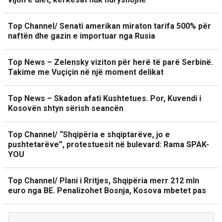
Top Channel/ Senati amerikan miraton tarifa 500% për
naftën dhe gazin e importuar nga Rusia
Top News – Zelensky viziton për herë të parë Serbinë.
Takime me Vuçiçin në një moment delikat
Top News – Skadon afati Kushtetues. Por, Kuvendi i
Kosovën shtyn sërish seancën
Top Channel/ “Shqipëria e shqiptarëve, jo e
pushtetarëve”, protestuesit në bulevard: Rama SPAK-
YOU
Top Channel/ Plani i Rritjes, Shqipëria merr 212 mln
euro nga BE. Penalizohet Bosnja, Kosova mbetet pas