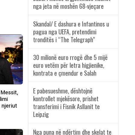
nga jeta në moshën 68-vjeçare
Skandal/ E dashura e Infantinos u
pagua nga UEFA, pretendimi
tronditës i “The Telegraph”
30 milionë euro rrogë dhe 5 mijë
euro vetëm për letra higjienike,
kontrata e çmendur e Salah
E pabesueshme, dështojnë
 Messit,
kontrollet mjekësore, prishet
limi
transferimi i Fisnik Asllanit te
 njeriut
Leipzig
Nga puna në ndërtim dhe skelat te