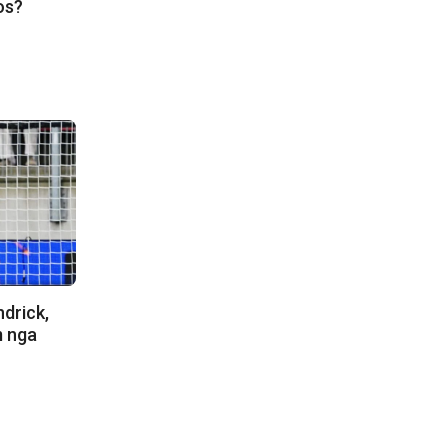
os?
ndrick,
m nga