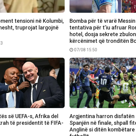
ment tensioni në Kolumbi,
Bomba për të vrarë Messin
hesht, truprojat largojnë
tentativa për t’iu afruar R
hotel, dosja sekrete zbulo
kërcënimet që tronditën B
43
07/08 15:50
ës së UEFA-s, Afrika del
Argjentina harron disfatën
rah të presidentit të FIFA-
Spanjën në finale, shpall f
Anglinë si ditën kombëtare