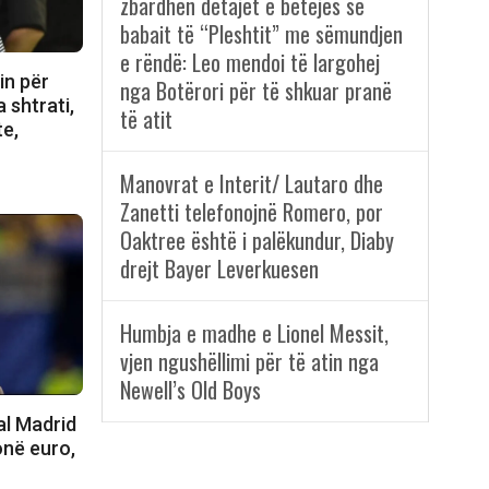
zbardhen detajet e betejës së
babait të “Pleshtit” me sëmundjen
e rëndë: Leo mendoi të largohej
in për
nga Botërori për të shkuar pranë
 shtrati,
të atit
te,
Manovrat e Interit/ Lautaro dhe
Zanetti telefonojnë Romero, por
Oaktree është i palëkundur, Diaby
drejt Bayer Leverkuesen
Humbja e madhe e Lionel Messit,
vjen ngushëllimi për të atin nga
Newell’s Old Boys
al Madrid
onë euro,