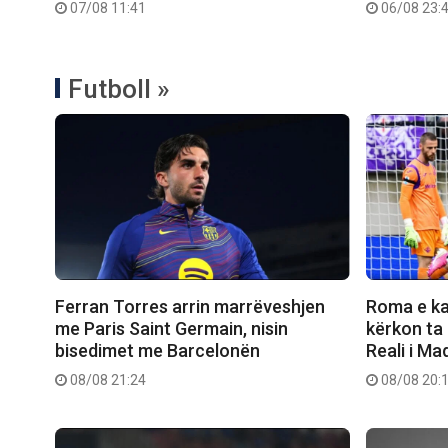
07/08 11:41
06/08 23:
Futboll »
Ferran Torres arrin marrëveshjen
Roma e ka 
me Paris Saint Germain, nisin
kërkon ta
bisedimet me Barcelonën
Reali i Mad
08/08 21:24
08/08 20: