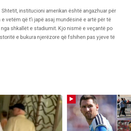
ë Shtetit, institucioni amerikan është angazhuar për
 e vetëm që t’i japë asaj mundësinë e artë për të
jt nga shkallët e stadiumit. Kjo nismë e veçantë po
historitë e bukura njerëzore që fshihen pas yjeve të