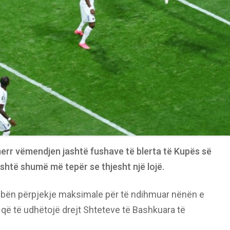
err vëmendjen jashtë fushave të blerta të Kupës së
shtë shumë më tepër se thjesht një lojë.
o bën përpjekje maksimale për të ndihmuar nënën e
a, që të udhëtojë drejt Shteteve të Bashkuara të