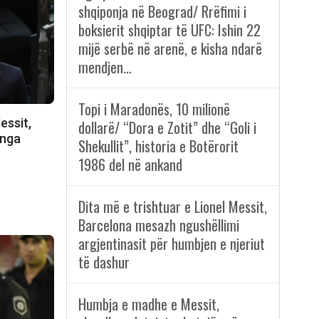
shqiponja në Beograd/ Rrëfimi i
boksierit shqiptar të UFC: Ishin 22
mijë serbë në arenë, e kisha ndarë
mendjen…
Topi i Maradonës, 10 milionë
essit,
dollarë/ “Dora e Zotit” dhe “Goli i
 nga
Shekullit”, historia e Botërorit
1986 del në ankand
Dita më e trishtuar e Lionel Messit,
Barcelona mesazh ngushëllimi
argjentinasit për humbjen e njeriut
të dashur
Humbja e madhe e Messit,