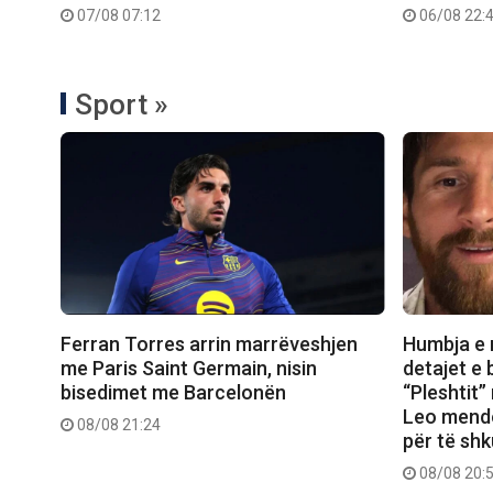
07/08 07:12
06/08 22:
Sport »
Ferran Torres arrin marrëveshjen
Humbja e 
me Paris Saint Germain, nisin
detajet e 
bisedimet me Barcelonën
“Pleshtit
Leo mendo
08/08 21:24
për të shk
08/08 20: