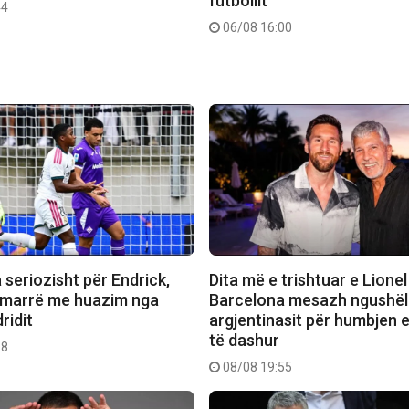
futbollit
44
06/08 16:00
seriozisht për Endrick,
Dita më e trishtuar e Lionel
 marrë me huazim nga
Barcelona mesazh ngushël
ridit
argjentinasit për humbjen e
të dashur
18
08/08 19:55