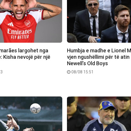
marães largohet nga
Humbja e madhe e Lionel M
: Kisha nevojë për një
vjen ngushëllimi për të atin
e
Newell’s Old Boys
03
08/08 15:51