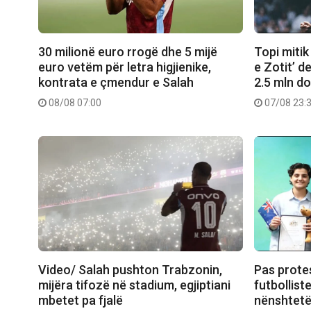
30 milionë euro rrogë dhe 5 mijë
Topi mitik
euro vetëm për letra higjienike,
e Zotit’ d
kontrata e çmendur e Salah
2.5 mln do
08/08 07:00
07/08 23:
Video/ Salah pushton Trabzonin,
Pas prote
mijëra tifozë në stadium, egjiptiani
futbollist
mbetet pa fjalë
nënshtetë