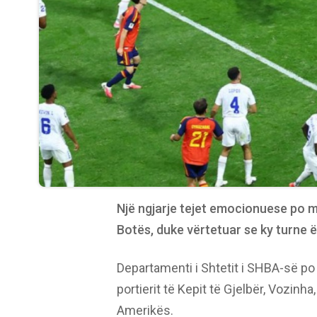
Një ngjarje tejet emocionuese po m
Botës, duke vërtetuar se ky turne ë
Departamenti i Shtetit i SHBA-së p
portierit të Kepit të Gjelbër, Vozinh
Amerikës.