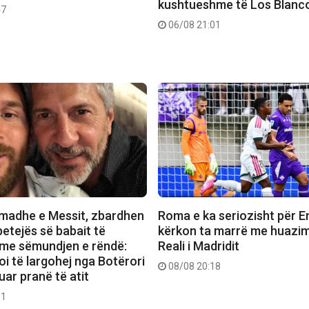
kushtueshme të Los Blanc
47
06/08 21:01
madhe e Messit, zbardhen
Roma e ka seriozisht për E
betejës së babait të
kërkon ta marrë me huazi
” me sëmundjen e rëndë:
Reali i Madridit
i të largohej nga Botërori
08/08 20:18
uar pranë të atit
51