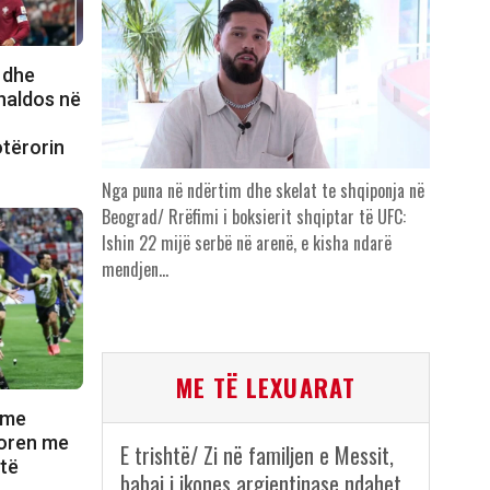
 dhe
onaldos në
n
otërorin
Nga puna në ndërtim dhe skelat te shqiponja në
Beograd/ Rrëfimi i boksierit shqiptar të UFC:
Ishin 22 mijë serbë në arenë, e kisha ndarë
mendjen…
ME TË LEXUARAT
 me
itoren me
E trishtë/ Zi në familjen e Messit,
 të
babai i ikones argjentinase ndahet