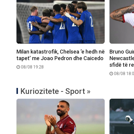
Milan katastrofik, Chelsea ‘e hedh në
Bruno Gui
tapet’ me Joao Pedron dhe Caicedo
Newcastle
sfidë të r
08/08 19:28
08/08 18:
Kuriozitete - Sport »