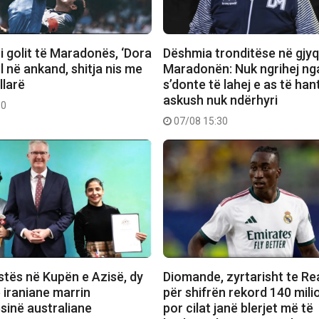
 i golit të Maradonës, ‘Dora
Dëshmia tronditëse në gjyq
el në ankand, shitja nis me
Maradonën: Nuk ngrihej nga
llarë
s’donte të lahej e as të han
askush nuk ndërhyri
30
07/08 15:30
stës në Kupën e Azisë, dy
Diomande, zyrtarisht te Re
e iraniane marrin
për shifrën rekord 140 mili
sinë australiane
por cilat janë blerjet më të