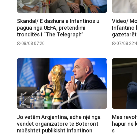
Skandal/ E dashura e Infantinos u
Video/ Mo
pagua nga UEFA, pretendimi
Infantino 
tronditës i “The Telegraph”
gazetarët
08/08 07:20
07/08 22:
Jo vetëm Argjentina, edhe një nga
Mes revolt
vendet organizatore të Botërorit
hapur në k
mbështet publikisht Infantinon
s