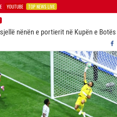
E
YOUTUBE
TOP NEWS LIVE
T
jellë nënën e portierit në Kupën e Botës