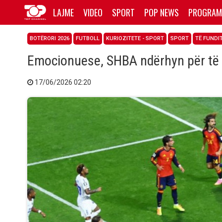
LAJME
VIDEO
SPORT
POP NEWS
PROGRAM
BOTËRORI 2026
FUTBOLL
KURIOZITETE - SPORT
SPORT
TË FUNDI
Emocionuese, SHBA ndërhyn për të s
17/06/2026 02:20