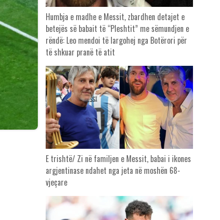
Humbja e madhe e Messit, zbardhen detajet e
betejës së babait të “Pleshtit” me sëmundjen e
rëndë: Leo mendoi të largohej nga Botërori për
të shkuar pranë të atit
E trishtë/ Zi në familjen e Messit, babai i ikones
argjentinase ndahet nga jeta në moshën 68-
vjeçare