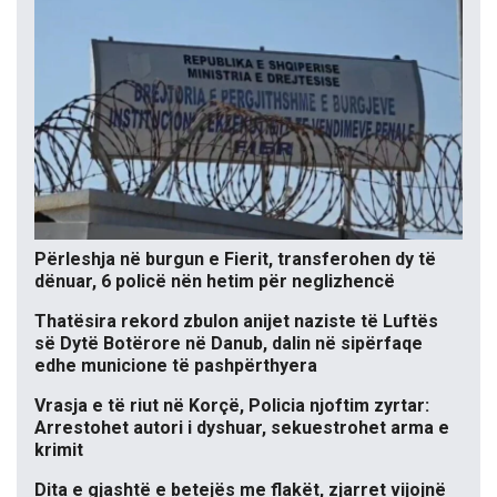
Përleshja në burgun e Fierit, transferohen dy të
dënuar, 6 policë nën hetim për neglizhencë
Thatësira rekord zbulon anijet naziste të Luftës
së Dytë Botërore në Danub, dalin në sipërfaqe
edhe municione të pashpërthyera
Vrasja e të riut në Korçë, Policia njoftim zyrtar:
Arrestohet autori i dyshuar, sekuestrohet arma e
krimit
Dita e gjashtë e betejës me flakët, zjarret vijojnë