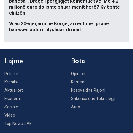
banesa”, Braçe i përgjigjet komentuesve: Me 4.2
milionë euro do ishte shuar menjëherë? Ky është
cinizëm
Vrau 20-vjeçarin në Korçë, arrestohet pranë
banesës autori i dyshuar i krimit
Lajme
Bota
Politikë
Opinion
Kronikë
Koment
Aktualitet
Kosova dhe Rajoni
Ekonomi
Shkencë dhe Teknologji
Sociale
Auto
Video
Top News LIVE