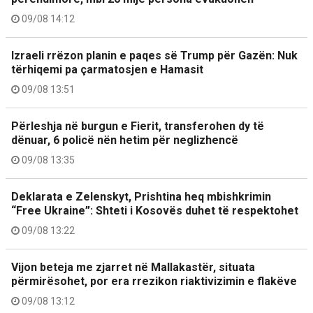
09/08 14:12
Izraeli rrëzon planin e paqes së Trump për Gazën: Nuk
tërhiqemi pa çarmatosjen e Hamasit
09/08 13:51
Përleshja në burgun e Fierit, transferohen dy të
dënuar, 6 policë nën hetim për neglizhencë
09/08 13:35
Deklarata e Zelenskyt, Prishtina heq mbishkrimin
“Free Ukraine”: Shteti i Kosovës duhet të respektohet
09/08 13:22
Vijon beteja me zjarret në Mallakastër, situata
përmirësohet, por era rrezikon riaktivizimin e flakëve
09/08 13:12