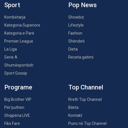
Sport
Pop News
Kombëtarja
Showbiz
Kategoria Superiore
Lifestyle
Kategoria e Parë
Fashion
Premier League
Shëndeti
La Liga
Dieta
Serie A
Receta gatimi
Shumësportësh
Sport Gossip
Programe
Top Channel
Big Brother VIP
Rreth Top Channel
Për’puthen
Bileta
Shqipëria LIVE
Kontakt
Fiks Fare
Puno në Top Channel