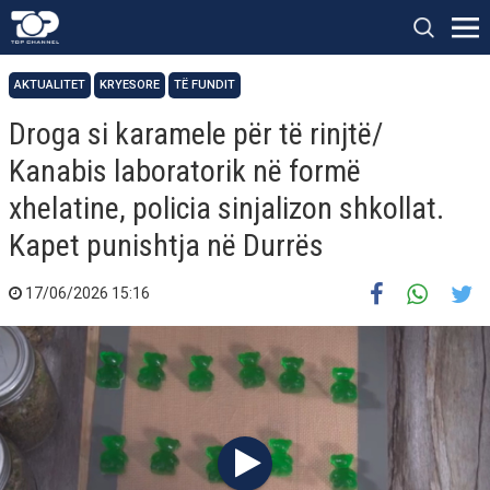
AKTUALITET
KRYESORE
TË FUNDIT
Droga si karamele për të rinjtë/
Kanabis laboratorik në formë
xhelatine, policia sinjalizon shkollat.
Kapet punishtja në Durrës
17/06/2026 15:16