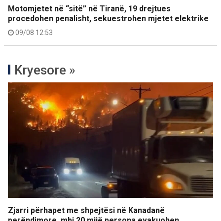
Motomjetet në “sitë” në Tiranë, 19 drejtues
procedohen penalisht, sekuestrohen mjetet elektrike
09/08 12:53
Kryesore »
Zjarri përhapet me shpejtësi në Kanadanë
perëndimore, mbi 20 mijë persona evakuohen