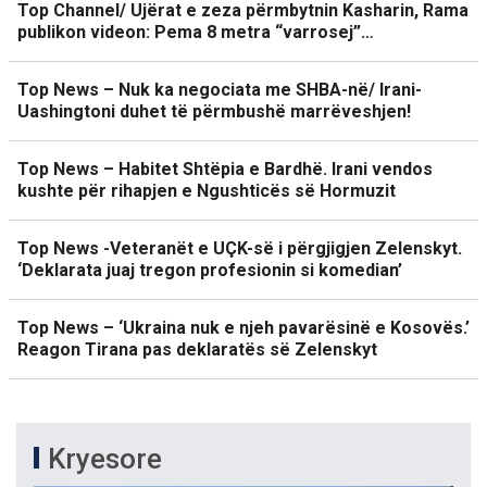
Top Channel/ Ujërat e zeza përmbytnin Kasharin, Rama
publikon videon: Pema 8 metra “varrosej”…
Top News – Nuk ka negociata me SHBA-në/ Irani-
Uashingtoni duhet të përmbushë marrëveshjen!
Top News – Habitet Shtëpia e Bardhë. Irani vendos
kushte për rihapjen e Ngushticës së Hormuzit
Top News -Veteranët e UÇK-së i përgjigjen Zelenskyt.
‘Deklarata juaj tregon profesionin si komedian’
Top News – ‘Ukraina nuk e njeh pavarësinë e Kosovës.’
Reagon Tirana pas deklaratës së Zelenskyt
Kryesore