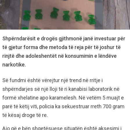
Shpërndarësit e drogës gjithmonë janë investuar për
të gjetur forma dhe metoda të reja për të joshur të
rinjtë dhe adoleshentët në konsumimin e lëndëve
narkotike.
Së fundmi është vërejtur një trend në rritje i
shpërndarjes së një lloji të ri kanabisi laboratorik në
formë xhelatine apo karamelesh. Në vetëm 5 muajt e
parë të këtij viti, policia ka sekuestruar rreth 700 gram
të kësaj droge të re.
Ajo që e bën shqetësuese situatën është aksesimi i