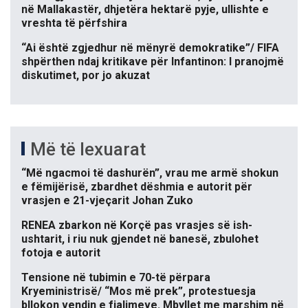
në Mallakastër, dhjetëra hektarë pyje, ullishte e
vreshta të përfshira
“Ai është zgjedhur në mënyrë demokratike”/ FIFA
shpërthen ndaj kritikave për Infantinon: I pranojmë
diskutimet, por jo akuzat
Më të lexuarat
“Më ngacmoi të dashurën”, vrau me armë shokun
e fëmijërisë, zbardhet dëshmia e autorit për
vrasjen e 21-vjeçarit Johan Zuko
RENEA zbarkon në Korçë pas vrasjes së ish-
ushtarit, i riu nuk gjendet në banesë, zbulohet
fotoja e autorit
Tensione në tubimin e 70-të përpara
Kryeministrisë/ “Mos më prek”, protestuesja
bllokon vendin e fjalimeve. Mbyllet me marshim në