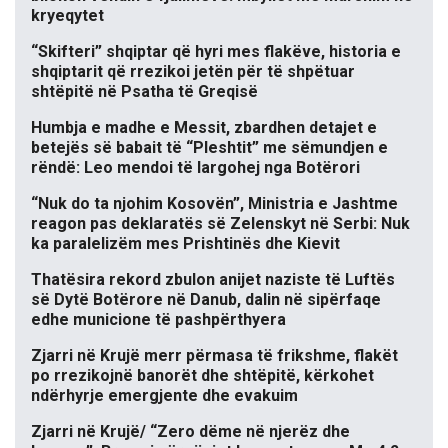
kryeqytet
“Skifteri” shqiptar që hyri mes flakëve, historia e
shqiptarit që rrezikoi jetën për të shpëtuar
shtëpitë në Psatha të Greqisë
Humbja e madhe e Messit, zbardhen detajet e
betejës së babait të “Pleshtit” me sëmundjen e
rëndë: Leo mendoi të largohej nga Botërori
“Nuk do ta njohim Kosovën”, Ministria e Jashtme
reagon pas deklaratës së Zelenskyt në Serbi: Nuk
ka paralelizëm mes Prishtinës dhe Kievit
Thatësira rekord zbulon anijet naziste të Luftës
së Dytë Botërore në Danub, dalin në sipërfaqe
edhe municione të pashpërthyera
Zjarri në Krujë merr përmasa të frikshme, flakët
po rrezikojnë banorët dhe shtëpitë, kërkohet
ndërhyrje emergjente dhe evakuim
Zjarri në Krujë/ “Zero dëme në njerëz dhe