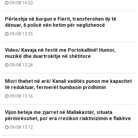
09/08 14:02
Përleshja në burgun e Fierit, transferohen dy të
dënuar, 6 policë nën hetim për neglizhencë
09/08 13:35
Video/ Kavaja në festë me Portokallinë! Humor,
muzikë dhe duartrokitje në shëtitore
09/08 13:26
Misri thahet në arë/ Kanali vaditës punon me kapacitet
të reduktuar, fermerët humbasin prodhimin
09/08 13:16
Vijon beteja me zjarret në Mallakastër, situata
përmirësohet, por era rrezikon riaktivizimin e flakëve
09/08 13:12