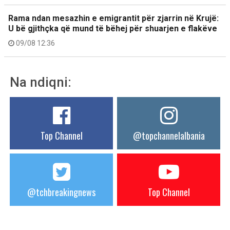
Rama ndan mesazhin e emigrantit për zjarrin në Krujë:
U bë gjithçka që mund të bëhej për shuarjen e flakëve
09/08 12:36
Na ndiqni:
Top Channel
@topchannelalbania
@tchbreakingnews
Top Channel