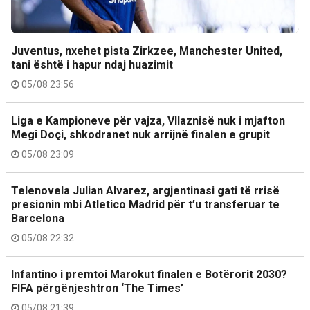
Juventus, nxehet pista Zirkzee, Manchester United,
tani është i hapur ndaj huazimit
05/08 23:56
Liga e Kampioneve për vajza, Vllaznisë nuk i mjafton
Megi Doçi, shkodranet nuk arrijnë finalen e grupit
05/08 23:09
Telenovela Julian Alvarez, argjentinasi gati të rrisë
presionin mbi Atletico Madrid për t’u transferuar te
Barcelona
05/08 22:32
Infantino i premtoi Marokut finalen e Botërorit 2030?
FIFA përgënjeshtron ‘The Times’
05/08 21:39