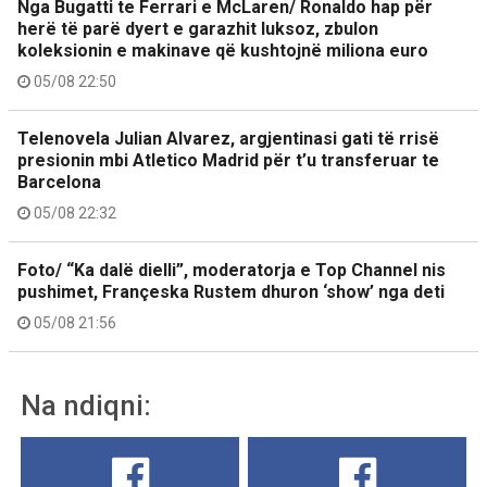
Nga Bugatti te Ferrari e McLaren/ Ronaldo hap për
herë të parë dyert e garazhit luksoz, zbulon
koleksionin e makinave që kushtojnë miliona euro
05/08 22:50
Telenovela Julian Alvarez, argjentinasi gati të rrisë
presionin mbi Atletico Madrid për t’u transferuar te
Barcelona
05/08 22:32
Foto/ “Ka dalë dielli”, moderatorja e Top Channel nis
pushimet, Françeska Rustem dhuron ‘show’ nga deti
05/08 21:56
Na ndiqni: