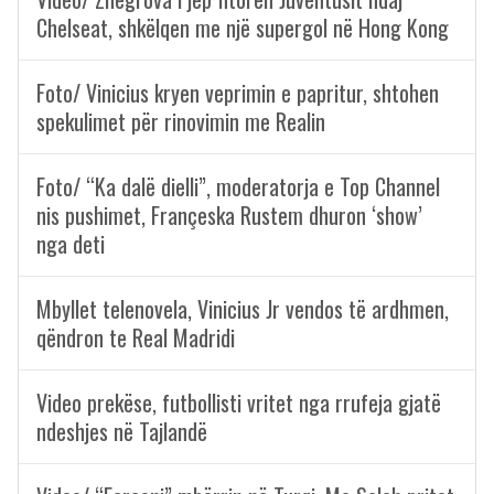
Chelseat, shkëlqen me një supergol në Hong Kong
Foto/ Vinicius kryen veprimin e papritur, shtohen
spekulimet për rinovimin me Realin
Foto/ “Ka dalë dielli”, moderatorja e Top Channel
nis pushimet, Françeska Rustem dhuron ‘show’
nga deti
Mbyllet telenovela, Vinicius Jr vendos të ardhmen,
qëndron te Real Madridi
Video prekëse, futbollisti vritet nga rrufeja gjatë
ndeshjes në Tajlandë