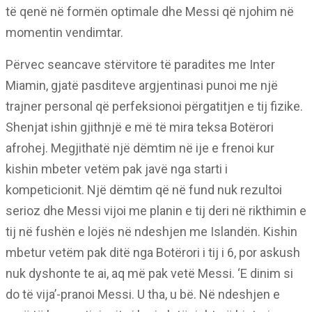
të qenë në formën optimale dhe Messi që njohim në
momentin vendimtar.
Përvec seancave stërvitore të paradites me Inter
Miamin, gjatë pasditeve argjentinasi punoi me një
trajner personal që perfeksionoi përgatitjen e tij fizike.
Shenjat ishin gjithnjë e më të mira teksa Botërori
afrohej. Megjithatë një dëmtim në ije e frenoi kur
kishin mbeter vetëm pak javë nga starti i
kompeticionit. Një dëmtim që në fund nuk rezultoi
serioz dhe Messi vijoi me planin e tij deri në rikthimin e
tij në fushën e lojës në ndeshjen me Islandën. Kishin
mbetur vetëm pak ditë nga Botërori i tij i 6, por askush
nuk dyshonte te ai, aq më pak vetë Messi. ‘E dinim si
do të vija’-pranoi Messi. U tha, u bë. Në ndeshjen e