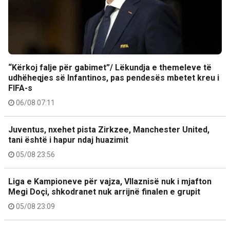
“Kërkoj falje për gabimet”/ Lëkundja e themeleve të
udhëheqjes së Infantinos, pas pendesës mbetet kreu i
FIFA-s
06/08 07:11
Juventus, nxehet pista Zirkzee, Manchester United,
tani është i hapur ndaj huazimit
05/08 23:56
Liga e Kampioneve për vajza, Vllaznisë nuk i mjafton
Megi Doçi, shkodranet nuk arrijnë finalen e grupit
05/08 23:09