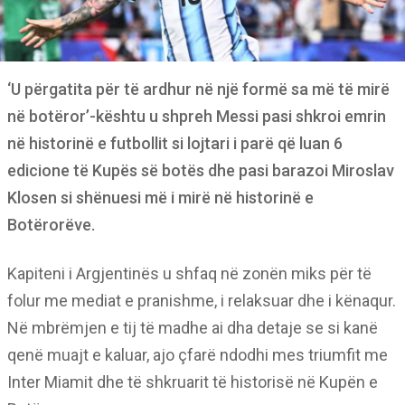
‘U përgatita për të ardhur në një formë sa më të mirë
në botëror’-kështu u shpreh Messi pasi shkroi emrin
në historinë e futbollit si lojtari i parë që luan 6
edicione të Kupës së botës dhe pasi barazoi Miroslav
Klosen si shënuesi më i mirë në historinë e
Botërorëve.
Kapiteni i Argjentinës u shfaq në zonën miks për të
folur me mediat e pranishme, i relaksuar dhe i kënaqur.
Në mbrëmjen e tij të madhe ai dha detaje se si kanë
qenë muajt e kaluar, ajo çfarë ndodhi mes triumfit me
Inter Miamit dhe të shkruarit të historisë në Kupën e