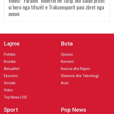
Video/ “Faraoni” mbërrin në Turqi, Mo Salah pritet
si hero nga tifozët e Trabzonsporit pasi zbret nga
avioni
Lajme
Bota
Politikë
Opinion
Kronikë
Koment
Aktualitet
Kosova dhe Rajoni
Ekonomi
Shkencë dhe Teknologji
Sociale
Auto
Video
Top News LIVE
Sport
Pop News