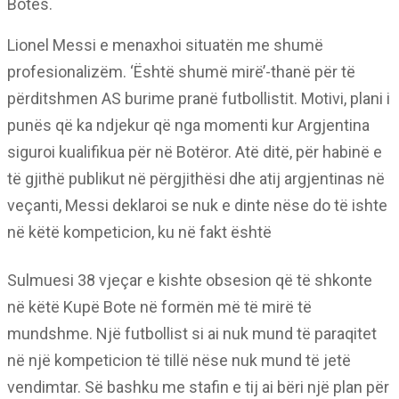
Botës.
Lionel Messi e menaxhoi situatën me shumë
profesionalizëm. ‘Është shumë mirë’-thanë për të
përditshmen AS burime pranë futbollistit. Motivi, plani i
punës që ka ndjekur që nga momenti kur Argjentina
siguroi kualifikua për në Botëror. Atë ditë, për habinë e
të gjithë publikut në përgjithësi dhe atij argjentinas në
veçanti, Messi deklaroi se nuk e dinte nëse do të ishte
në këtë kompeticion, ku në fakt është
Sulmuesi 38 vjeçar e kishte obsesion që të shkonte
në këtë Kupë Bote në formën më të mirë të
mundshme. Një futbollist si ai nuk mund të paraqitet
në një kompeticion të tillë nëse nuk mund të jetë
vendimtar. Së bashku me stafin e tij ai bëri një plan për