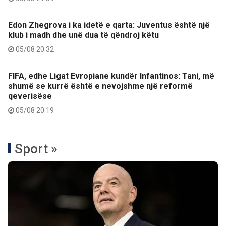
Edon Zhegrova i ka idetë e qarta: Juventus është një
klub i madh dhe unë dua të qëndroj këtu
05/08 20:32
FIFA, edhe Ligat Evropiane kundër Infantinos: Tani, më
shumë se kurrë është e nevojshme një reformë
qeverisëse
05/08 20:19
Sport »