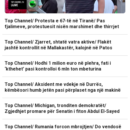
Top Channel/ Protesta e 67-të në Tiranë/ Pas
fjalimeve, protestuesit nisën marshimet dhe thirrjet
Top Channel/ Zjarret, shtatë vatra aktive/ Flakët
jashtë kontrollit në Mallakastër, kalojnë në Patos
Top Channel/ Hodhi 1 milion euro në plehra, fati i
‘kthehet’ pasi kontrolloi 6 mln ton mbeturina
Top Channel/ Aksident me vdekje në Durrës,
këmbësori humb jetën pasi përplaset nga një makinë
Top Channel/ Michigan, tronditen demokratët/
Zgjedhjet promare për Senatin i fiton Abdul El-Sayed
Top Channel/ Rumania forcon mbrojtjen/ Do vendosë