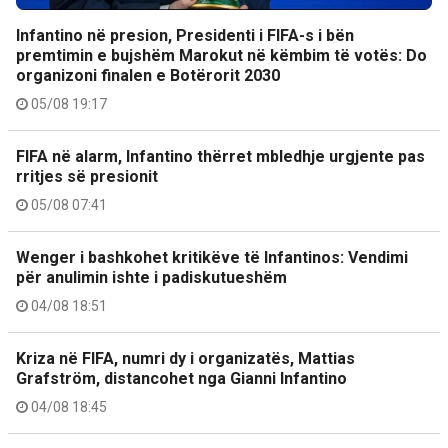
Infantino në presion, Presidenti i FIFA-s i bën
premtimin e bujshëm Marokut në këmbim të votës: Do
organizoni finalen e Botërorit 2030
05/08 19:17
FIFA në alarm, Infantino thërret mbledhje urgjente pas
rritjes së presionit
05/08 07:41
Wenger i bashkohet kritikëve të Infantinos: Vendimi
për anulimin ishte i padiskutueshëm
04/08 18:51
Kriza në FIFA, numri dy i organizatës, Mattias
Grafström, distancohet nga Gianni Infantino
04/08 18:45