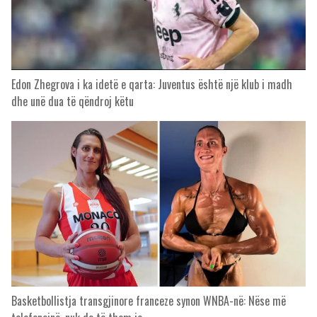
Edon Zhegrova i ka idetë e qarta: Juventus është një klub i madh
dhe unë dua të qëndroj këtu
Basketbollistja transgjinore franceze synon WNBA-në: Nëse më