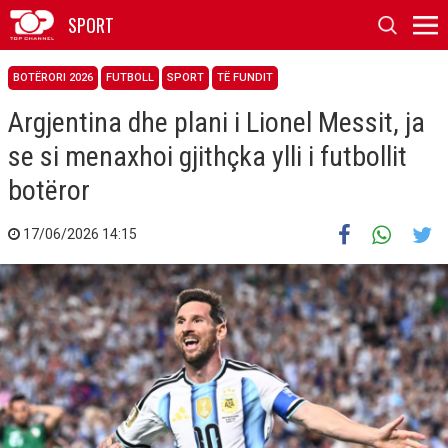
SPORT
BOTËRORI 2026
FUTBOLL
SPORT
TË FUNDIT
Argjentina dhe plani i Lionel Messit, ja
se si menaxhoi gjithçka ylli i futbollit
botëror
17/06/2026 14:15