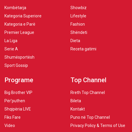
Kombëtarja
Showbiz
Kategoria Superiore
Lifestyle
Kategoria e Parë
Fashion
Premier League
Shëndeti
La Liga
Dieta
Serie A
Receta gatimi
Shumësportësh
Sport Gossip
Programe
Top Channel
Big Brother VIP
Rreth Top Channel
Për’puthen
Bileta
Shqipëria LIVE
Kontakt
Fiks Fare
Puno në Top Channel
Video
Privacy Policy & Terms of Use