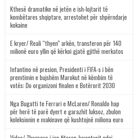
Kthesë dramatike në jetën e ish-lojtarit të
kombëtares shqiptare, arrestohet për shpërndarje
kokaine
E kryer/ Reali “thyen” arkën, transferon për 140
milionë euro yllin që kërkoi gjatë gjithë merkatos
Infantino në presion, Presidenti i FIFA-s i bën
premtimin e bujshëm Marokut në këmbim të
votës: Do organizoni finalen e Botërorit 2030
Nga Bugatti te Ferrari e McLaren/ Ronaldo hap
për herë të parë dyert e garazhit luksoz, zbulon
koleksionin e makinave që kushtojnë miliona euro
Video/ Zhegrova i jep fitoren Juventusit ndaj