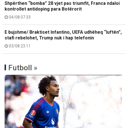
Shpërthen “bomba” 28 vjet pas triumfit, Franca ndaloi
kontrollet antidoping para Botërorit
04/08 07:33
E bujshme/ Braktiset Infantino, UEFA udhëheq “luftën”,
stafi rebelohet, Trump nuk i hap telefonin
03/08 23:11
Futboll »