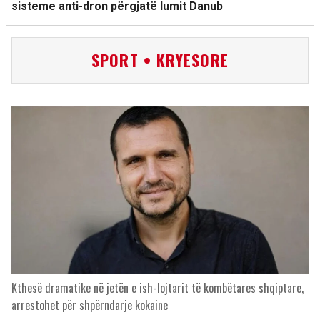
sisteme anti-dron përgjatë lumit Danub
SPORT • KRYESORE
Kthesë dramatike në jetën e ish-lojtarit të kombëtares shqiptare,
arrestohet për shpërndarje kokaine