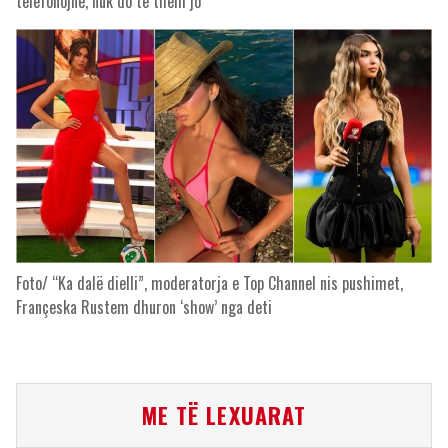
telefonojnë, nuk do të them jo
Foto/ “Ka dalë dielli”, moderatorja e Top Channel nis pushimet,
Françeska Rustem dhuron ‘show’ nga deti
ME TË LEXUARAT