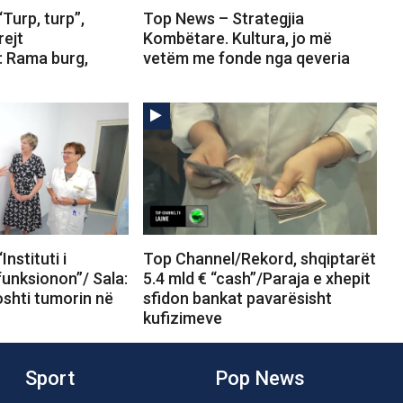
Turp, turp”,
Top News – Strategjia
rejt
Kombëtare. Kultura, jo më
: Rama burg,
vetëm me fonde nga qeveria
nstituti i
Top Channel/Rekord, shqiptarët
unksionon”/ Sala:
5.4 mld € “cash”/Paraja e xhepit
oshti tumorin në
sfidon bankat pavarësisht
kufizimeve
Sport
Pop News