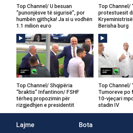
Top Channel/ U besuan
Top Channel/ “
“punonjësve të sigurisë”, por
protestuesit d
humbën gjithçka! Ja si u vodhën
Kryeministrisë
1.1 milion euro
Berisha burg
Top Channel/ Shqipëria
Top Channel/ “I
“braktis” Infantinon/ FSHF
Tumoreve po f
tërheq propozimin për
10-vjeçari mp
rizgjedhjen e presidentit
stadin IV
Lajme
Bota