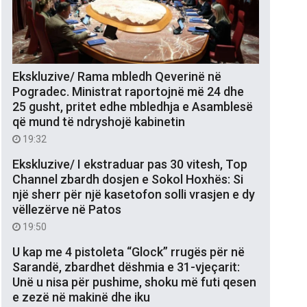
Ekskluzive/ Rama mbledh Qeverinë në
Pogradec. Ministrat raportojnë më 24 dhe
25 gusht, pritet edhe mbledhja e Asamblesë
që mund të ndryshojë kabinetin
19:32
Ekskluzive/ I ekstraduar pas 30 vitesh, Top
Channel zbardh dosjen e Sokol Hoxhës: Si
një sherr për një kasetofon solli vrasjen e dy
vëllezërve në Patos
19:50
U kap me 4 pistoleta “Glock” rrugës për në
Sarandë, zbardhet dëshmia e 31-vjeçarit:
Unë u nisa për pushime, shoku më futi qesen
e zezë në makinë dhe iku