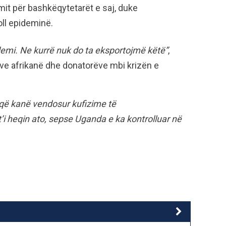
it për bashkëqytetarët e saj, duke
ll epideminë.
emi. Ne kurrë nuk do ta eksportojmë këtë”
,
ve afrikanë dhe donatorëve mbi krizën e
e që kanë vendosur kufizime të
i heqin ato, sepse Uganda e ka kontrolluar në