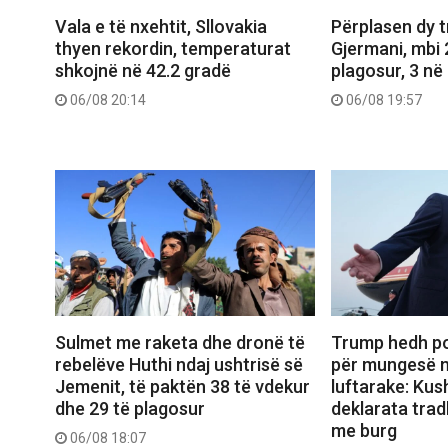
Vala e të nxehtit, Sllovakia
Përplasen dy 
thyen rekordin, temperaturat
Gjermani, mbi 
shkojnë në 42.2 gradë
plagosur, 3 në 
06/08 20:14
06/08 19:57
Sulmet me raketa dhe dronë të
Trump hedh po
rebelëve Huthi ndaj ushtrisë së
për mungesë 
Jemenit, të paktën 38 të vdekur
luftarake: Kus
dhe 29 të plagosur
deklarata trad
me burg
06/08 18:07