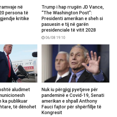
tramvaje në
Trump i hap rrugën JD Vance,
20 persona të
“The Washington Post”:
gjendje kritike
Presidenti amerikan e sheh si
pasuesin e tij në garën
presidenciale të vitit 2028
06/08 19:10
shtë aludimet
Nuk iu përgjigj pyetjeve për
municionesh
pandeminë e Covid-19, Senati
h ka publikuar
amerikan e shpall Anthony
htare, të dënohet
Fauci fajtor për shpërfillje të
Kongresit