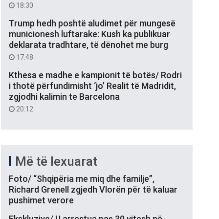
18:30
Trump hedh poshtë aludimet për mungesë
municionesh luftarake: Kush ka publikuar
deklarata tradhtare, të dënohet me burg
17:48
Kthesa e madhe e kampionit të botës/ Rodri
i thotë përfundimisht ‘jo’ Realit të Madridit,
zgjodhi kalimin te Barcelona
20:12
Më të lexuarat
Foto/ “Shqipëria me miq dhe familje”,
Richard Grenell zgjedh Vlorën për të kaluar
pushimet verore
Ekskluzive/ U arrestua pas 30 vitesh në