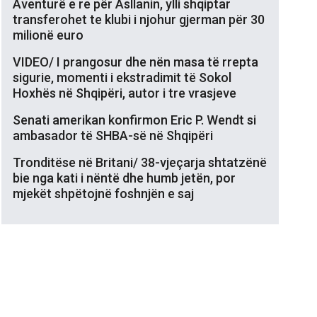
Aventurë e re për Asllanin, ylli shqiptar
transferohet te klubi i njohur gjerman për 30
milionë euro
VIDEO/ I prangosur dhe nën masa të rrepta
sigurie, momenti i ekstradimit të Sokol
Hoxhës në Shqipëri, autor i tre vrasjeve
Senati amerikan konfirmon Eric P. Wendt si
ambasador të SHBA-së në Shqipëri
Tronditëse në Britani/ 38-vjeçarja shtatzënë
bie nga kati i nëntë dhe humb jetën, por
mjekët shpëtojnë foshnjën e saj