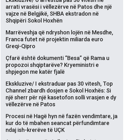
arrati vrasësi i vëllezërve në Patos dhe një
vajze në Belgjikë, SHBA ekstradon në
Shqipëri Sokol Hoxhën
Marrëveshja që ndryshon lojën në Mesdhe,
Franca futet në projektin miliarda euro
Greqi-Qipro
Çfarë është dokumenti “Besa” që Rama u
propozoi shqiptarëve? Kryeministri e
shpjegon me katër fjalë
Ekskluzive/ I ekstraduar pas 30 vitesh, Top
Channel zbardh dosjen e Sokol Hoxhës: Si
një sherr për një kasetofon solli vrasjen e dy
vëllezërve në Patos
Procesi në Hagë hyn në fazën vendimtare, ja
kur do të mbahen seancat përfundimtare
ndaj ish-krerëve të UÇK