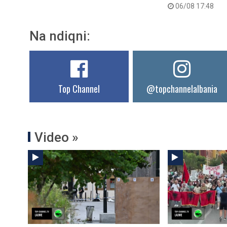
06/08 17:48
Na ndiqni:
Top Channel
@topchannelalbania
Video »