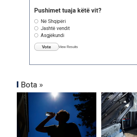
Pushimet tuaja këtë vit?
Në Shqipëri
Jashtë vendit
Asgjëkundi
Vote
View Results
Bota »