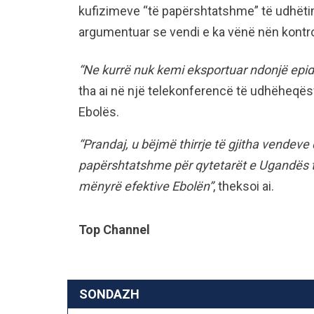
kufizimeve “të papërshtatshme” të udhëtim
argumentuar se vendi e ka vënë nën kontro
“Ne kurrë nuk kemi eksportuar ndonjë epid
tha ai në një telekonferencë të udhëheqës
Ebolës.
“Prandaj, u bëjmë thirrje të gjitha vendev
papërshtatshme për qytetarët e Ugandës t’
mënyrë efektive Ebolën”
, theksoi ai.
Top Channel
SONDAZH