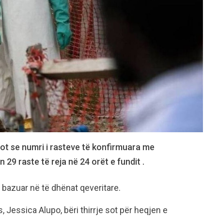
ot se numri i rasteve të konfirmuara me
n 29 raste të reja në 24 orët e fundit .
 bazuar në të dhënat qeveritare.
Jessica Alupo, bëri thirrje sot për heqjen e