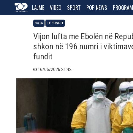
LAJME
VIDEO
SPORT
POP NEWS
PROGRAM
BOTA
TË FUNDIT
Vijon lufta me Ebolën në Repu
shkon në 196 numri i viktimave,
fundit
16/06/2026 21:42