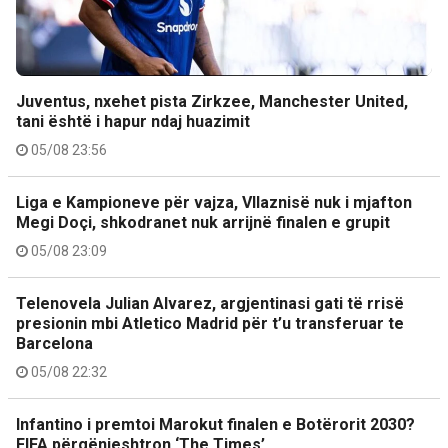
Juventus, nxehet pista Zirkzee, Manchester United,
tani është i hapur ndaj huazimit
05/08 23:56
Liga e Kampioneve për vajza, Vllaznisë nuk i mjafton
Megi Doçi, shkodranet nuk arrijnë finalen e grupit
05/08 23:09
Telenovela Julian Alvarez, argjentinasi gati të rrisë
presionin mbi Atletico Madrid për t’u transferuar te
Barcelona
05/08 22:32
Infantino i premtoi Marokut finalen e Botërorit 2030?
FIFA përgënjeshtron ‘The Times’