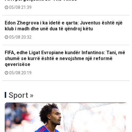
05/08 21:39
Edon Zhegrova i ka idetë e qarta: Juventus është një
klub i madh dhe unë dua të qëndroj këtu
05/08 20:32
FIFA, edhe Ligat Evropiane kundër Infantinos: Tani, më
shumë se kurrë është e nevojshme një reformë
qeverisëse
05/08 20:19
Sport »