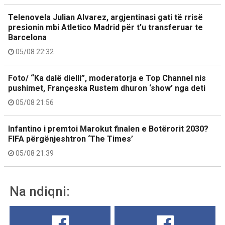
Telenovela Julian Alvarez, argjentinasi gati të rrisë
presionin mbi Atletico Madrid për t’u transferuar te
Barcelona
05/08 22:32
Foto/ “Ka dalë dielli”, moderatorja e Top Channel nis
pushimet, Françeska Rustem dhuron ‘show’ nga deti
05/08 21:56
Infantino i premtoi Marokut finalen e Botërorit 2030?
FIFA përgënjeshtron ‘The Times’
05/08 21:39
Na ndiqni: