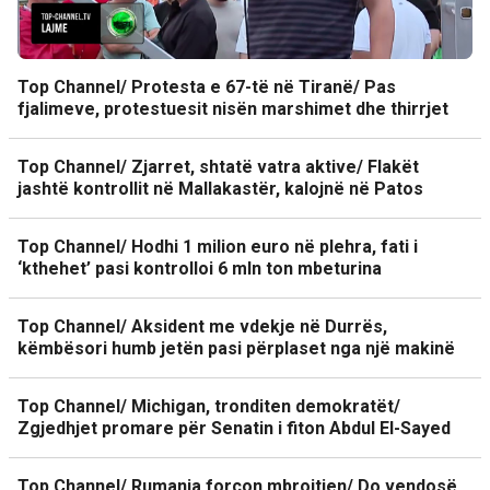
Top Channel/ Protesta e 67-të në Tiranë/ Pas
fjalimeve, protestuesit nisën marshimet dhe thirrjet
Top Channel/ Zjarret, shtatë vatra aktive/ Flakët
jashtë kontrollit në Mallakastër, kalojnë në Patos
Top Channel/ Hodhi 1 milion euro në plehra, fati i
‘kthehet’ pasi kontrolloi 6 mln ton mbeturina
Top Channel/ Aksident me vdekje në Durrës,
këmbësori humb jetën pasi përplaset nga një makinë
Top Channel/ Michigan, tronditen demokratët/
Zgjedhjet promare për Senatin i fiton Abdul El-Sayed
Top Channel/ Rumania forcon mbrojtjen/ Do vendosë