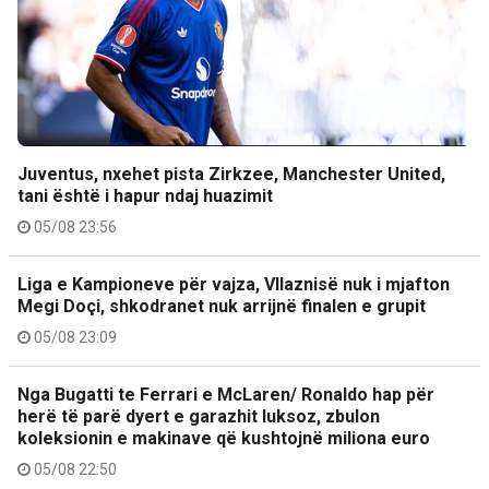
Juventus, nxehet pista Zirkzee, Manchester United,
tani është i hapur ndaj huazimit
05/08 23:56
Liga e Kampioneve për vajza, Vllaznisë nuk i mjafton
Megi Doçi, shkodranet nuk arrijnë finalen e grupit
05/08 23:09
Nga Bugatti te Ferrari e McLaren/ Ronaldo hap për
herë të parë dyert e garazhit luksoz, zbulon
koleksionin e makinave që kushtojnë miliona euro
05/08 22:50