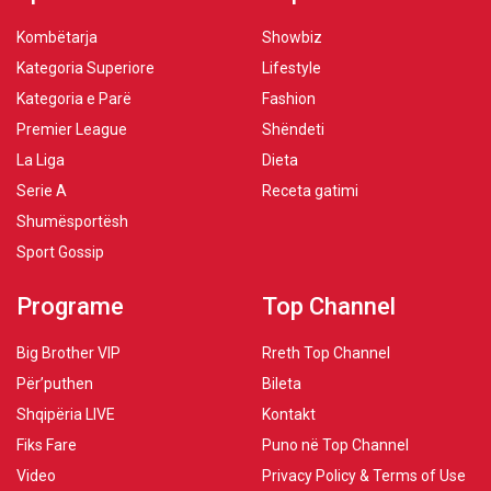
Kombëtarja
Showbiz
Kategoria Superiore
Lifestyle
Kategoria e Parë
Fashion
Premier League
Shëndeti
La Liga
Dieta
Serie A
Receta gatimi
Shumësportësh
Sport Gossip
Programe
Top Channel
Big Brother VIP
Rreth Top Channel
Për’puthen
Bileta
Shqipëria LIVE
Kontakt
Fiks Fare
Puno në Top Channel
Video
Privacy Policy & Terms of Use