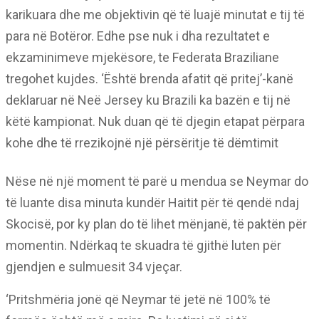
karikuara dhe me objektivin që të luajë minutat e tij të
para në Botëror. Edhe pse nuk i dha rezultatet e
ekzaminimeve mjekësore, te Federata Braziliane
tregohet kujdes. ‘Është brenda afatit që pritej’-kanë
deklaruar në Neë Jersey ku Brazili ka bazën e tij në
këtë kampionat. Nuk duan që të djegin etapat përpara
kohe dhe të rrezikojnë një përsëritje të dëmtimit
Nëse në një moment të parë u mendua se Neymar do
të luante disa minuta kundër Haitit për të qendë ndaj
Skocisë, por ky plan do të lihet mënjanë, të paktën për
momentin. Ndërkaq te skuadra të gjithë luten për
gjendjen e sulmuesit 34 vjeçar.
‘Pritshmëria jonë që Neymar të jetë në 100% të