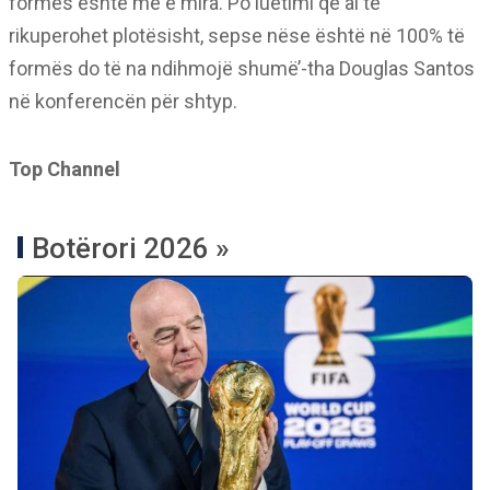
formës është më e mira. Po luetimi që ai të
rikuperohet plotësisht, sepse nëse është në 100% të
formës do të na ndihmojë shumë’-tha Douglas Santos
në konferencën për shtyp.
Top Channel
Botërori 2026 »