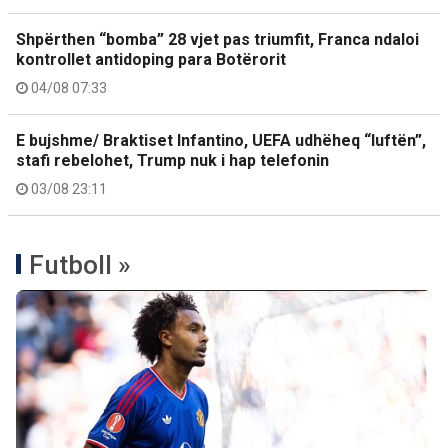
Shpërthen “bomba” 28 vjet pas triumfit, Franca ndaloi
kontrollet antidoping para Botërorit
04/08 07:33
E bujshme/ Braktiset Infantino, UEFA udhëheq “luftën”,
stafi rebelohet, Trump nuk i hap telefonin
03/08 23:11
Futboll »