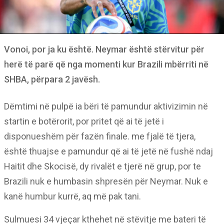
Vonoi, por ja ku është. Neymar është stërvitur për
herë të parë që nga momenti kur Brazili mbërriti në
SHBA, përpara 2 javësh.
Dëmtimi në pulpë ia bëri të pamundur aktivizimin në
startin e botërorit, por pritet që ai të jetë i
disponueshëm për fazën finale. me fjalë të tjera,
është thuajse e pamundur që ai të jetë në fushë ndaj
Haitit dhe Skocisë, dy rivalët e tjerë në grup, por te
Brazili nuk e humbasin shpresën për Neymar. Nuk e
kanë humbur kurrë, aq më pak tani.
Sulmuesi 34 vjeçar kthehet në stëvitje me bateri të