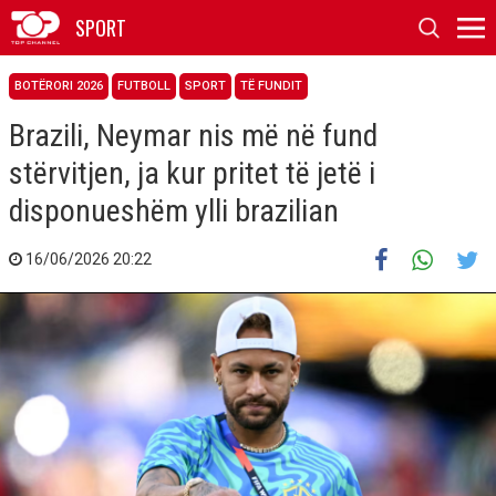
SPORT
BOTËRORI 2026
FUTBOLL
SPORT
TË FUNDIT
Brazili, Neymar nis më në fund
stërvitjen, ja kur pritet të jetë i
disponueshëm ylli brazilian
16/06/2026 20:22