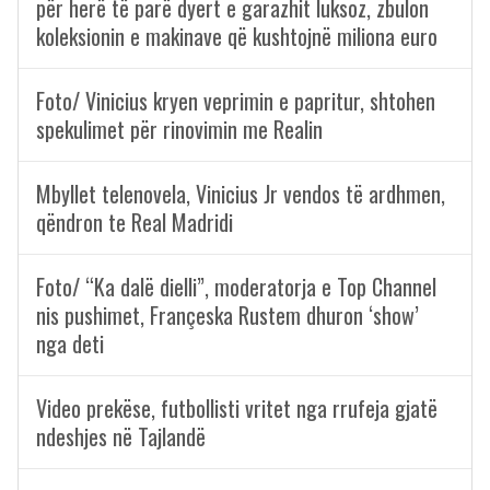
për herë të parë dyert e garazhit luksoz, zbulon
koleksionin e makinave që kushtojnë miliona euro
Foto/ Vinicius kryen veprimin e papritur, shtohen
spekulimet për rinovimin me Realin
Mbyllet telenovela, Vinicius Jr vendos të ardhmen,
qëndron te Real Madridi
Foto/ “Ka dalë dielli”, moderatorja e Top Channel
nis pushimet, Françeska Rustem dhuron ‘show’
nga deti
Video prekëse, futbollisti vritet nga rrufeja gjatë
ndeshjes në Tajlandë