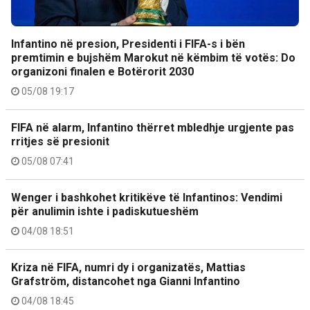
Infantino në presion, Presidenti i FIFA-s i bën
premtimin e bujshëm Marokut në këmbim të votës: Do
organizoni finalen e Botërorit 2030
05/08 19:17
FIFA në alarm, Infantino thërret mbledhje urgjente pas
rritjes së presionit
05/08 07:41
Wenger i bashkohet kritikëve të Infantinos: Vendimi
për anulimin ishte i padiskutueshëm
04/08 18:51
Kriza në FIFA, numri dy i organizatës, Mattias
Grafström, distancohet nga Gianni Infantino
04/08 18:45