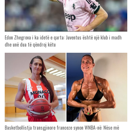
Edon Zhegrova i ka idetë e qarta: Juventus është një klub i madh
dhe unë dua të qëndroj këtu
Basketbollistja transgjinore franceze synon WNBA-në: Nëse më