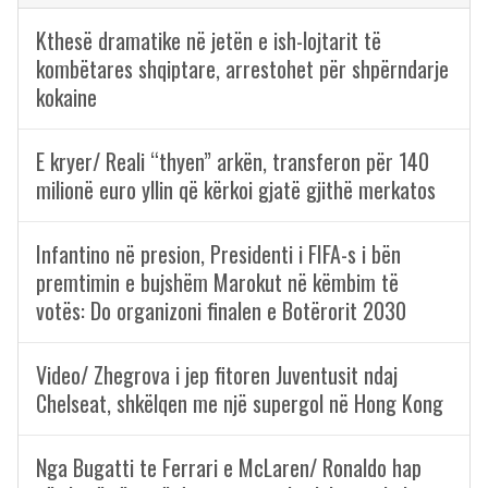
Kthesë dramatike në jetën e ish-lojtarit të
kombëtares shqiptare, arrestohet për shpërndarje
kokaine
E kryer/ Reali “thyen” arkën, transferon për 140
milionë euro yllin që kërkoi gjatë gjithë merkatos
Infantino në presion, Presidenti i FIFA-s i bën
premtimin e bujshëm Marokut në këmbim të
votës: Do organizoni finalen e Botërorit 2030
Video/ Zhegrova i jep fitoren Juventusit ndaj
Chelseat, shkëlqen me një supergol në Hong Kong
Nga Bugatti te Ferrari e McLaren/ Ronaldo hap